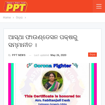
Home
ଜିଲ୍ଲା
ଆସ୍ଥା ଫାଉଣ୍ଡେସନ ପକ୍ଷରୁ
ସମ୍ମାନୀତ ।
ଜିଲ୍ଲା
Last updated
May 26, 2020
By
PPT NEWS