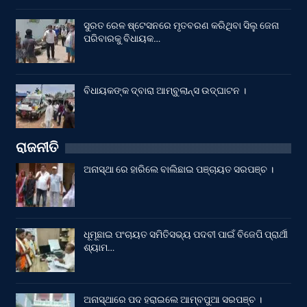
ସୁରତ ରେଳ ଷ୍ଟେସନରେ ମୃତବରଣ କରିଥିବା ସିଲୁ ଜେନା
ପରିବାରକୁ ବିଧାୟକ…
ବିଧାୟକଙ୍କ ଦ୍ବାରା ଆମ୍ବୁଲାନ୍ସ ଉଦ୍‌ଘାଟନ ।
ରାଜନୀତି
ଅନାସ୍ଥା ରେ ହାରିଲେ ବାଲିଛାଇ ପଞ୍ଚାୟତ ସରପଞ୍ଚ ।
ଧୂମୂଛାଇ ପଂଚାୟତ ସମିତିସଭ୍ୟ ପଦବୀ ପାଇଁ ବିଜେପି ପ୍ରାର୍ଥୀ
ଶ୍ୟାମ…
ଅନାସ୍ଥାରେ ପଦ ହରାଇଲେ ଆମ୍ବପୁଆ ସରପଞ୍ଚ ।