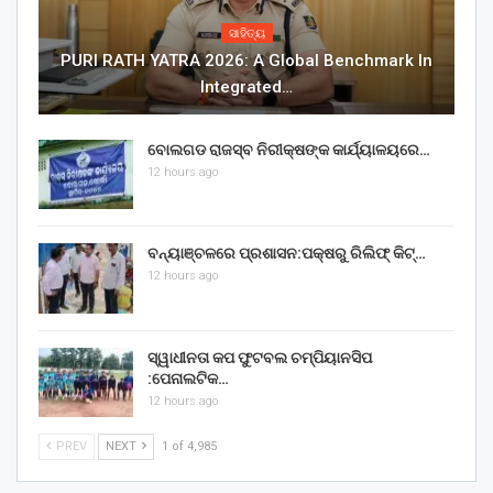
ସାହିତ୍ୟ
PURI RATH YATRA 2026: A Global Benchmark In
Integrated…
ବୋଲଗଡ ରାଜସ୍ବ ନିରୀକ୍ଷଙ୍କ କାର୍ଯ୍ୟାଳୟରେ…
12 hours ago
ବନ୍ୟାଞ୍ଚଳରେ ପ୍ରଶାସନ:ପକ୍ଷରୁ ରିଲିଫ୍ କିଟ୍…
12 hours ago
ସ୍ୱାଧୀନତା କପ ଫୁଟବଲ ଚମ୍ପିୟାନସିପ
:ପେନାଲଟିକ…
12 hours ago
PREV
NEXT
1 of 4,985