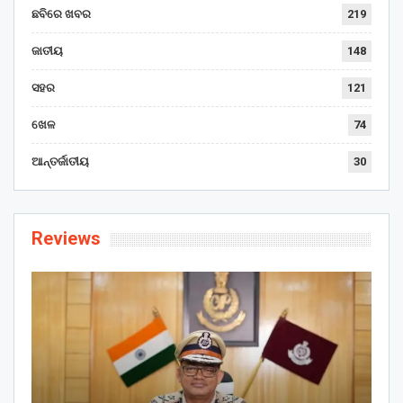
ଛବିରେ ଖବର
219
ଜାତୀୟ
148
ସହର
121
ଖେଳ
74
ଆନ୍ତର୍ଜାତୀୟ
30
Reviews