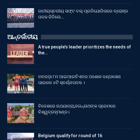
ଜାତୀୟସ୍ତରୀୟ ସଫ୍ଟ ବଲ୍ ପ୍ରତିଯୋଗିତାରେ ବ୍ରୋଞ୍ଜ
ପଦକ ଜିତିଲେ…
ଆନ୍ତର୍ଜାତୀୟ
A true people’s leader prioritizes the needs of
the…
ତନରଡ଼ା ୮ମ ଆଇଆରବିଏନର ଅଶୋକ ଦଣ୍ଡସେନା
ପାଇଲେ ୪ଟି ସ୍ବର୍ଣ୍ଣପଦକ ।
ବିଦେଶରେ ରଥଯାତ୍ରା,ଜଗନ୍ନାଥଙ୍କ ପ୍ରେମରେ
ବିଶ୍ୱବ୍ରହ୍ମାଣ୍ଡ।
Belgium qualify for round of 16