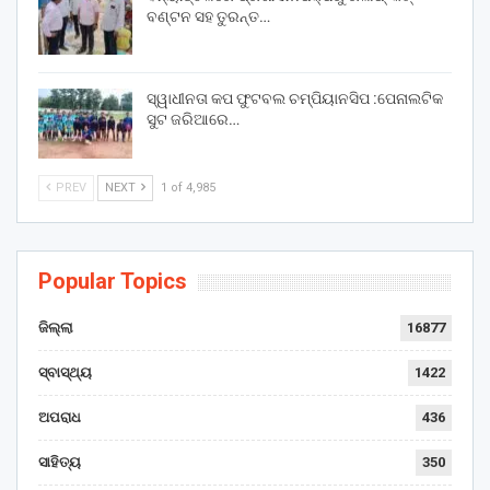
ବଣ୍ଟନ ସହ ତୁରନ୍ତ…
ସ୍ୱାଧୀନତା କପ ଫୁଟବଲ ଚମ୍ପିୟାନସିପ :ପେନାଲଟିକ
ସୁଟ ଜରିଆରେ…
PREV
NEXT
1 of 4,985
Popular Topics
ଜିଲ୍ଲା
16877
ସ୍ବାସ୍ଥ୍ୟ
1422
ଅପରାଧ
436
ସାହିତ୍ୟ
350