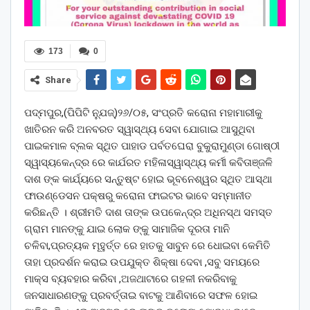
173
0
Share
ପଦ୍ମପୁର,(ପିପିଟି ନ୍ଯୁଜ୍)୨୬/୦୫, ସଂପ୍ରତି କରୋନା ମହାମାରୀକୁ
ଖାତିରନ କରି ଅନବରତ ସ୍ୱାସ୍ଥ୍ୟ ସେବା ଯୋଗାଇ ଆସୁଥିବା
ପାଇକମାଳ ବ୍ଲକ ସ୍ଥିତ ପାହାଡ ପର୍ବତଘେରା ବୁକୁରାମୁଣ୍ଡା ଗୋଷ୍ଠୀ
ସ୍ୱାସ୍ୟକେନ୍ଦ୍ର ରେ କାର୍ଯରତ ମହିଳାସ୍ୱାସ୍ଥ୍ୟ କର୍ମୀ କବିତାଞ୍ଜଳି
ଦାଶ ଙ୍କ କାର୍ଯ୍ୟରେ ସନ୍ତୁଷ୍ଟ ହୋଇ ଭୂବନେଶ୍ୱର ସ୍ଥିତ ଆସ୍ଥା
ଫାଉଣ୍ଡେସନ ପକ୍ଷରୁ କରୋନା ଫାଇଟର ଭାବେ ସମ୍ମାନୀତ
କରିଛନ୍ତି । ଶ୍ରୀମତି ଦାଶ ତାଙ୍କ ଉପକେନ୍ଦ୍ର ଅଧିନସ୍ଥ ସମସ୍ତ
ଗ୍ରାମ ମାନଙ୍କୁ ଯାଇ ଲୋକ ଙ୍କୁ ସାମାଜିକ ଦୂରତା ମାନି
ଚଳିବା,ପ୍ରତ୍ୟକ ମୂହୁର୍ତ୍ତ ରେ ହାତକୁ ସାବୁନ ରେ ଧୋଇବା କେମିତି
ତାହା ପ୍ରଦର୍ଶନ କରାଇ ଉପଯୁକ୍ତ ଶିକ୍ଷା ଦେବା ,ସବୁ ସମୟରେ
ମାକ୍ସ ବ୍ୟବହାର କରିବା ,ଅଜଥାଟାରେ ଗହଳୀ ନକରିବାକୁ
ଜନସାଧାରଣଙ୍କୁ ପ୍ରବର୍ତ୍ତାଇ ବାଟକୁ ଆଣିବାରେ ସଫଳ ହୋଇ