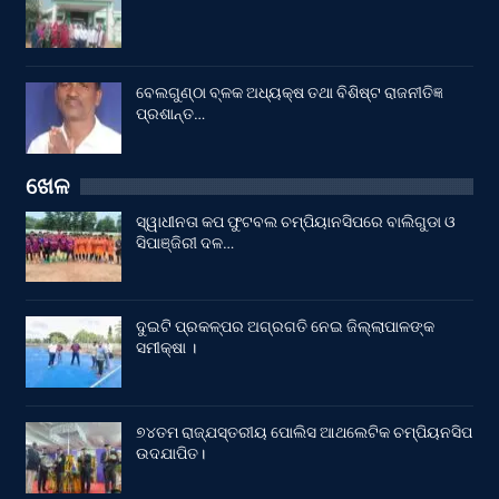
ବେଲଗୁଣ୍ଠା ବ୍ଳକ ଅଧ୍ୟକ୍ଷ ତଥା ବିଶିଷ୍ଟ ରାଜନୀତିଜ୍ଞ
ପ୍ରଶାନ୍ତ…
ଖେଳ
ସ୍ୱାଧୀନତା କପ ଫୁଟବଲ ଚମ୍ପିୟାନସିପରେ ବାଲିଗୁଡା ଓ
ସିପାଞ୍ଜିରୀ ଦଳ…
ଦୁଇଟି ପ୍ରକଳ୍ପର ଅଗ୍ରଗତି ନେଇ ଜିଲ୍ଲାପାଳଙ୍କ
ସମୀକ୍ଷା ।
୭୪ତମ ରାଜ୍ଯସ୍ତରୀୟ ପୋଲିସ ଆଥଲେଟିକ ଚମ୍ପିୟନସିପ
ଉଦଯାପିତ।