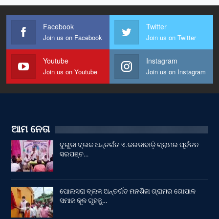
Facebook
Twitter
Join us on Facebook
Join us on Twitter
Youtube
Instagram
Join us on Youtube
Join us on Instagram
ଆମ ନେତା
ବୁଗୁଡା ବ୍ଲକ ଅନ୍ତର୍ଗତ ଏ.କରଡାବାଡ଼ି ଗ୍ରାମର ପୂର୍ବତନ
ସରପଞ୍ଚ…
ପୋଲସରା ବ୍ଲକ ଅନ୍ତର୍ଗତ ମନଶିଳା ଗ୍ରାମର ଗୋପାଳ
ସମାଜ କୂଳ ଗୃହକୁ…