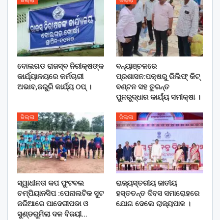
ଜିଲ୍ଲା
ଜିଲ୍ଲା
ବୋଲଗଡ ରାଜସ୍ବ ନିରୀକ୍ଷଙ୍କ
ବନ୍ୟାଞ୍ଚଳରେ
କାର୍ଯ୍ୟାଳୟରେ କର୍ମଚାରୀ
ପ୍ରଶାସନ:ପକ୍ଷରୁ ରିଲିଫ୍ କିଟ୍
ଅଭାବ,ଜରୁରି କାର୍ଯ୍ୟ ଠପ୍ ।
ବଣ୍ଟନ ସହ ତୁରନ୍ତ
ପୁନରୁଦ୍ଧାର କାର୍ଯ୍ୟ ସମୀକ୍ଷା ।
ଜିଲ୍ଲା
ଜିଲ୍ଲା
ସ୍ୱାଧୀନତା କପ ଫୁଟବଲ
ରାଜ୍ୟସ୍ତରୀୟ ଜାତୀୟ
ଚମ୍ପିୟାନସିପ :ପେନାଲଟିକ ସୁଟ
ହସ୍ତତନ୍ତ ଦିବସ ସମାରୋହରେ
ଜରିଆରେ ପାଦେରୀପଡା ଓ
ଯୋଗ ଦେଲେ ରାଜ୍ୟପାଳ ।
ସୁଣ୍ଡରୁମିଲା ଦଳ ବିଜୟୀ…