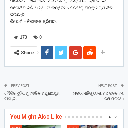
ପାରିଛନ୍ତି । ଏଇ ଅବସର ରେ ତାଙ୍କୁ କରୋନା ଯୋଦ୍ଧା ଭାବେ
ମନୋନୀତ କରି ଆସ୍ଥା ଫାଉଣ୍ଡେସନ୍ ତରଫରୁ ତାଙ୍କୁ ସମ୍ମାନୀତ
କରିଛନ୍ତି ।
ରିପୋର୍ଟ – ନିରଞ୍ଜନ ତ୍ରିପାଠୀ ।
173
0
Share
PREV POST
NEXT POST
ମୌଳିକ ସୁବିଧାରୁ ବଞ୍ଚିତ ରଘୁନାଥପୁର
ମରାଠୀ ସାହିରୁ ଦେଶୀ ମଦ ଜବତ,୧୩
ବାସିନ୍ଦା ।
ଜଣ ଗିରଫ ।
You Might Also Like
All