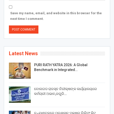
Save my name, email, and website in this browser for the
next time I comment.
Latest News
PURI RATH YATRA 2026: A Global
Benchmark in Integrated…
ବୋଲଗଡ ରାଜସ୍ବ ନିରୀକ୍ଷଙ୍କ କାର୍ଯ୍ୟାଳୟରେ
କର୍ମଚାରୀ ଅଭାବ,ଜରୁରି…
ବନ୍ୟାଞ୍ଚଳରେ ପ୍ରଶାସନ:ପକ୍ଷରୁ ରିଲିଫ୍ କିଟ୍