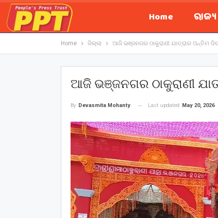
Home
ରାଜ୍
Home
ଜିଲ୍ଲା
ଆଜି ଭଞ୍ଜନଗର ଠାକୁରାଣୀ ଯାତ୍ରାର ଅନ୍ତିମ ଦିବ
ଆଜି ଭଞ୍ଜନଗର ଠାକୁରାଣୀ ଯାତ୍
Last updated
May 20, 2026
By
Devasmita Mohanty