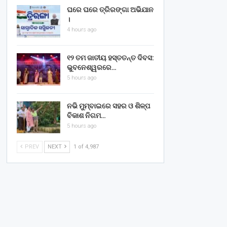
ଘରେ ଘରେ ତ୍ରିରଙ୍ଗା ଅଭିଯାନ
।
4 hours ago
୧୨ ତମ ଜାତୀୟ ହସ୍ତତନ୍ତ ଦିବସ:
ଭୁବନେଶ୍ୱରରେ…
5 hours ago
ନଭି ମୁମ୍ବାଇରେ ସହର ଓ ଶିଳ୍ପ
ବିକାଶ ନିଗମ…
5 hours ago
PREV
NEXT
1 of 4,987