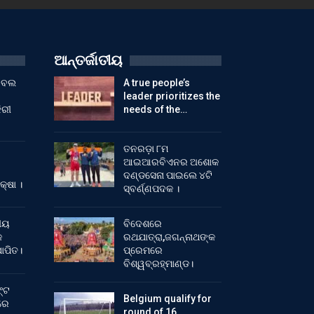
ଆନ୍ତର୍ଜାତୀୟ
ୁଟବଲ
A true people’s
leader prioritizes the
ିରୀ
needs of the…
ତନରଡ଼ା ୮ମ
ଆଇଆରବିଏନର ଅଶୋକ
ଦଣ୍ଡସେନା ପାଇଲେ ୪ଟି
କ୍ଷା ।
ସ୍ବର୍ଣ୍ଣପଦକ ।
ୀୟ
ବିଦେଶରେ
କ
ରଥଯାତ୍ରା,ଜଗନ୍ନାଥଙ୍କ
ାପିତ।
ପ୍ରେମରେ
ବିଶ୍ୱବ୍ରହ୍ମାଣ୍ଡ।
୍ଟ
Belgium qualify for
ରେ
round of 16