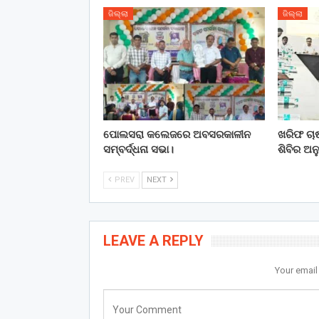
ଜିଲ୍ଲା
ଜିଲ୍ଲା
ପୋଲସରା କଲେଜରେ ଅବସରକାଳୀନ
ଖରିଫ ଚା
ସମ୍ବର୍ଦ୍ଧନା ସଭା।
ଶିବିର ଅନୁ
PREV
NEXT
LEAVE A REPLY
Your email