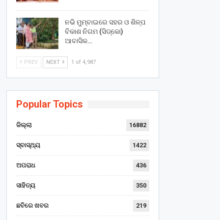
ନଭି ମୁମ୍ବାଇରେ ସହର ଓ ଶିଳ୍ପ
ବିକାଶ ନିଗମ (ସିଡ୍‌କୋ)
ଆବାସିକ…
PREV
NEXT
1 of 4,987
Popular Topics
ଜିଲ୍ଲା
16882
ସ୍ବାସ୍ଥ୍ୟ
1422
ଅପରାଧ
436
ସାହିତ୍ୟ
350
ଛବିରେ ଖବର
219