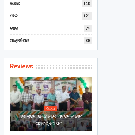
ଜାତୀୟ
148
ସହର
121
ଖେଳ
74
ଆନ୍ତର୍ଜାତୀୟ
30
Reviews
ଜିଲ୍ଲା
ପୋଲସରା କଲେଜରେ ଅବସରକାଳୀନ
ସମ୍ବର୍ଦ୍ଧନା ସଭା।