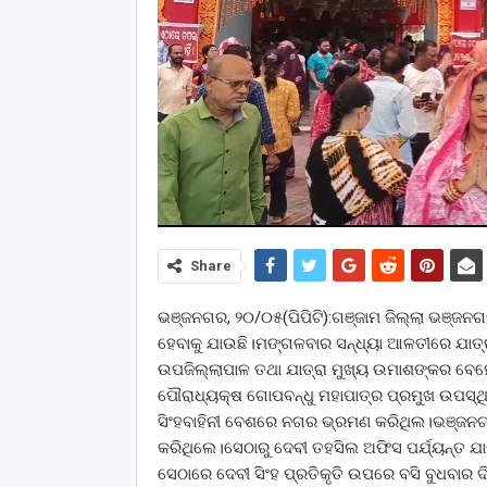
Share
ଭଞ୍ଜନଗର, ୨୦/୦୫(ପିପିଟି):ଗଞ୍ଜାମ ଜିଲ୍ଲା ଭଞ୍ଜନଗର 
ହେବାକୁ ଯାଉଛି।ମଙ୍ଗଳବାର ସନ୍ଧ୍ୟା ଆଳତୀରେ ଯାତ୍ର
ଉପଜିଲ୍ଲାପାଳ ତଥା ଯାତ୍ରା ମୁଖ୍ୟ ଉମାଶଙ୍କର ବେହେର
ପୌରାଧ୍ୟକ୍ଷ ଗୋପବନ୍ଧୁ ମହାପାତ୍ର ପ୍ରମୁଖ ଉପସ୍ଥିତ
ସିଂହବାହିନୀ ବେଶରେ ନଗର ଭ୍ରମଣ କରିଥିଲ।ଭଞ୍ଜନଗର ଥ
କରିଥିଲେ।ସେଠାରୁ ଦେବୀ ତହସିଲ ଅଫିସ ପର୍ଯ୍ୟନ୍ତ ଯା
ସେଠାରେ ଦେବୀ ସିଂହ ପ୍ରତିକୃତି ଉପରେ ବସି ବୁଧବାର