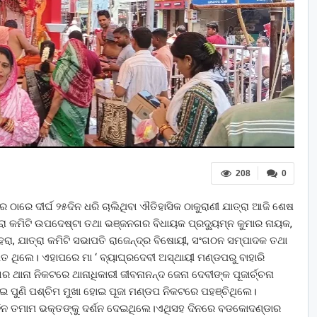
208
0
ଠାରେ ଦୀର୍ଘ ୨୫ଦିନ ଧରି ଚାଲିଥିବା ଐତିହାସିକ ଠାକୁରାଣୀ ଯାତ୍ରା ଆଜି ଶେଷ
ା କମିଟି ଉପଦେଷ୍ଟା ତଥା ଭଞ୍ଜନଗର ବିଧାୟକ ପ୍ରଦ୍ୟୁମ୍ନ କୁମାର ନାୟକ,
ା, ଯାତ୍ରା କମିଟି ସଭାପତି ରାଜେନ୍ଦ୍ର ବିଷୋୟୀ, ସଂଗଠନ ସମ୍ପାଦକ ତ‌ଥା
 ଥିଲେ। ଏହାପରେ ମା ‘ ବ୍ୟାଘ୍ରଦେବୀ ଅସ୍ଥାୟୀ ମଣ୍ଡପରୁ ବାହାରି
ାନା ନିକଟରେ ଥାନାଧିକାରୀ ଜୀବନାନନ୍ଦ ଜେନା ଦେବୀଙ୍କ ପୂଜାର୍ଚ୍ଚନା
ଇ ପୁଣି ପଶ୍ଚିମ ମୁଖା ହୋଇ ପୂଜା ମଣ୍ଡପ ନିକଟରେ ପହଞ୍ଚିଥିଲେ।
 ଦିନ ତମାମ ଭକ୍ତଙ୍କୁ ଦର୍ଶନ ଦେଇଥିଲେ।ଏଥିସହ ଦିନରେ ବଡକୋଦଣ୍ଡାର