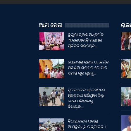
ଆମ ନେତା
ରାଜନ
ବୁଗୁଡା ବ୍ଲକ ଅନ୍ତର୍ଗତ
ଏ.କରଡାବାଡ଼ି ଗ୍ରାମର
ପୂର୍ବତନ ସରପଞ୍ଚ…
ପୋଲସରା ବ୍ଲକ ଅନ୍ତର୍ଗତ
ମନଶିଳା ଗ୍ରାମର ଗୋପାଳ
ସମାଜ କୂଳ ଗୃହକୁ…
ସୁରତ ରେଳ ଷ୍ଟେସନରେ
ମୃତବରଣ କରିଥିବା ସିଲୁ
ଜେନା ପରିବାରକୁ
ବିଧାୟକ…
ବିଧାୟକଙ୍କ ଦ୍ବାରା
ଆମ୍ବୁଲାନ୍ସ ଉଦ୍‌ଘାଟନ ।