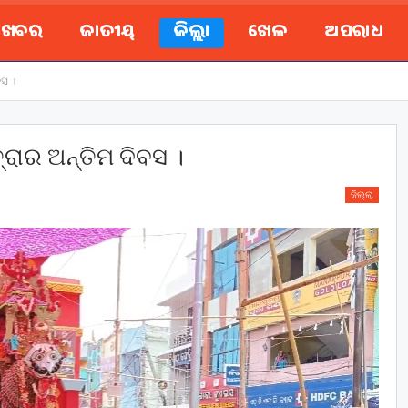
ୟ ଖବର
ଜାତୀୟ
ଜିଲ୍ଲା
ଖେଳ
ଅପରାଧ
ସ ।
ରାର ଅନ୍ତିମ ଦିବସ ।
ଜିଲ୍ଲା