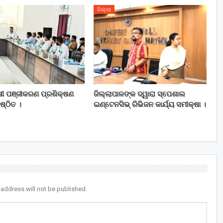
ଜିଲ୍ଲା
ଷୀ ପଞ୍ଜୀକରଣ ପ୍ରଶିକ୍ଷଣ
ଜିଲ୍ଲାପାଳଙ୍କ ଦ୍ୱାରା ସ୍ପେଶାଲ
ଷ୍ଠିତ ।
ଇଣ୍ଟେନସିଭ୍ ରିଭିଜନ କାର୍ଯ୍ୟ ସମୀକ୍ଷା ।
 address will not be published.