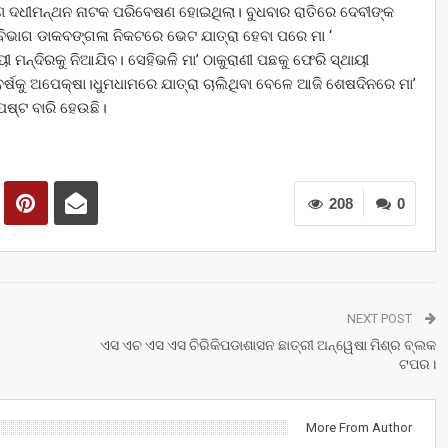
ଣ ଦଧୀମନ୍ଥନ ନାଟକ ପରିବେଷଣ ହୋଇଥିଲା। ବୁଧବାର ରାତିରେ ଦେବୀଙ୍କ
ିଭାଗ ଡାକବଙ୍ଗଳା ନିକଟରେ ଭେଟ ଯାତ୍ରା ହେବା ପରେ ମା ‘
ୀ ମନ୍ଦିରକୁ ନିଆଯିବ। ସେହିଭଳି ମା’ ଠାକୁରାଣୀ ପଛକୁ ଫେରି ସ୍ଥାୟୀ
ବର୍ଷକୁ ଅପେକ୍ଷା।ଧୁମଧାମରେ ଯାତ୍ରା ଚାଲିଥିବା ବେଳେ ଆଜି ଶେଷଦିନରେ ମା’
ପଷ୍ଟ ବାରି ହେଉଛି।
208
0
NEXT POST
ଏସ ଏଚ ଏସ ଏସ ଚିରିକିପଡାଶାସନ ଛାତ୍ରୀ ଅନ୍ୱେଷା ମିଶ୍ର ବ୍ଲକ
ଟପର।
More From Author