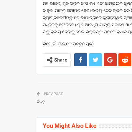
ମହାଭାରତ, ମୁଜାଗଡ଼ର କଂସ ବଧ ଏବଂ ଜାମଳାଇର କୃଷ୍
ବାହୁଡା ଯାତ୍ରା ସମାପନ ହେବ।ଉଭୟ ଦେବୀଙ୍କର ବନ ବ
ବ୍ୟାଘ୍ରଦେବୀଙ୍କୁ ଶୋଭାଯାତ୍ରାରେ କୁଲାଡ଼ସ୍ଥିତ ସ୍ଥାୟ
ମନ୍ଦିରକୁ ଫେରିବେ। ପୁଣି ଆସନ୍ତା ଯାତ୍ରା ସକାଶେ ୩ 
ଙ୍କୁ ବିଦାୟ ଦେବାକୁ ନେଇ ଭକ୍ତଙ୍କ ମନରେ ବିଷାଦ ସ୍
ରିପୋର୍ଟ -(ଜେ.କେ ପଟ୍ଟନାୟକ)
Share
PREV POST
ବିନ୍ଦୁ
You Might Also Like