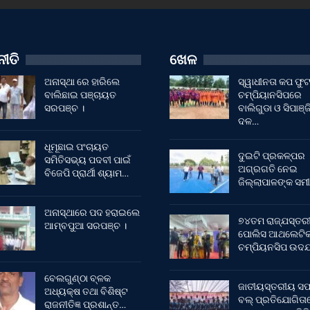
ୀତି
ଖେଳ
ଅନାସ୍ଥା ରେ ହାରିଲେ
ସ୍ୱାଧୀନତା କପ ଫ
ବାଲିଛାଇ ପଞ୍ଚାୟତ
ଚମ୍ପିୟାନସିପରେ
ସରପଞ୍ଚ ।
ବାଲିଗୁଡା ଓ ସିପାଞ୍ଜ
ଦଳ…
ଧୂମୂଛାଇ ପଂଚାୟତ
ଦୁଇଟି ପ୍ରକଳ୍ପର
ସମିତିସଭ୍ୟ ପଦବୀ ପାଇଁ
ଅଗ୍ରଗତି ନେଇ
ବିଜେପି ପ୍ରାର୍ଥୀ ଶ୍ୟାମ…
ଜିଲ୍ଲାପାଳଙ୍କ ସମୀ
ଅନାସ୍ଥାରେ ପଦ ହରାଇଲେ
୭୪ତମ ରାଜ୍ଯସ୍ତର
ଆମ୍ବପୁଆ ସରପଞ୍ଚ ।
ପୋଲିସ ଆଥଲେଟି
ଚମ୍ପିୟନସିପ ଉଦଯ
ବେଲଗୁଣ୍ଠା ବ୍ଳକ
ଜାତୀୟସ୍ତରୀୟ ସଫ
ଅଧ୍ୟକ୍ଷ ତଥା ବିଶିଷ୍ଟ
ବଲ୍ ପ୍ରତିଯୋଗିତା
ରାଜନୀତିଜ୍ଞ ପ୍ରଶାନ୍ତ…