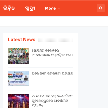
ଭିଡ଼ିଓ
ସ୍ବାସ୍ଥ୍ୟ
More
Latest News
ପୋଲସରା କଲେଜରେ
ଅବସରକାଳୀନ ସମ୍ବର୍ଦ୍ଧନା ସଭା।
ଘରେ ଘରେ ତ୍ରିରଙ୍ଗା ଅଭିଯାନ
।
୧୨ ତମ ଜାତୀୟ ହସ୍ତତନ୍ତ ଦିବସ:
ଭୁବନେଶ୍ୱରରେ ଆକର୍ଷଣୀୟ
ଫ୍ୟାଶନ୍…