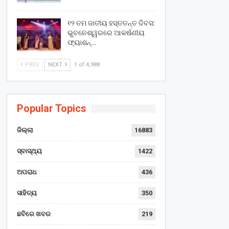
୧୨ ତମ ଜାତୀୟ ହସ୍ତତନ୍ତ ଦିବସ:
ଭୁବନେଶ୍ୱରରେ ଆକର୍ଷଣୀୟ
ଫ୍ୟାଶନ୍…
PREV
NEXT
1 of 4,988
Popular Topics
ଜିଲ୍ଲା
16883
ସ୍ବାସ୍ଥ୍ୟ
1422
ଅପରାଧ
436
ସାହିତ୍ୟ
350
ଛବିରେ ଖବର
219