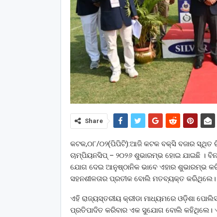
Share
କଟକ,୦୮/୦୨(ପିପିଟି):ଆଜି କଟକ ବକ୍ସି ବଜାର ସ୍ଥି
ଚାମ୍ପିୟନସିପ୍ – ୨୦୨୬ ଶୁଭାରମ୍ଭ ହୋଇ ଯାଇଛି । ବିନ
ଯୋଗ ଦେଇ ଆନୁଷ୍ଠାନିକ ଭାବେ ଏହାର ଶୁଭାରମ୍ଭ କରିବ
ସହନଶୀଳତାର ପ୍ରତୀକ ବୋଲି ମତବ୍ୟକ୍ତ କରିଥିଲେ।
ଏହି ରାଜ୍ୟସ୍ତରୀୟ କ୍ରୀଡା ମାଧ୍ୟମରେ ଓଡ଼ିଶା ପୋଲିସର
ପ୍ରତିପାଦିତ କରିବାର ଏକ ସୁଯୋଗ ବୋଲି କହିଥିଲେ। ଏହ