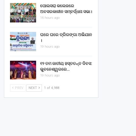
ପୋଲସରା କଲେଜରେ
ଅବସରକାଳୀନ ସମ୍ବର୍ଦ୍ଧନା ସଭା।
16 hours ago
ଘରେ ଘରେ ତ୍ରିରଙ୍ଗା ଅଭିଯାନ
।
19 hours ago
୧୨ ତମ ଜାତୀୟ ହସ୍ତତନ୍ତ ଦିବସ:
ଭୁବନେଶ୍ୱରରେ…
19 hours ago
PREV
NEXT
1 of 4,988