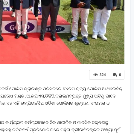
324
0
ତ ରିଜର୍ଭ ପୋଲିସ ଗ୍ରାଉଣ୍ଡ ପରିସରରେ ୭୪ତମ ରାଜ୍ୟ ପୋଲିସ ଆଥଲେଟିକ୍
ୟତୋଷ ମିଶ୍ର ,ଆଇପିଏସ,ଡିଜିପି,କ୍ରାଇମବ୍ରାଞ୍ଚ ମୁଖ୍ୟ ଅତିଥି ଭାବେ
ା ସହ ଏହି ଚାମ୍ପିୟନସିପ ଓଡିଶା ପୋଲିସର ଶୃଙ୍ଖଳା, ସଂଯମତା ଓ
 କାର୍ଯ୍ୟରତ କର୍ମଚାରୀମାନେ ନିଜ ଶାରୀରିକ ଓ ମାନସିକ ଦକ୍ଷତାକୁ
ାସହ ଚଳିତବର୍ଷ ପ୍ରତିଯୋଗିତାରେ ମହିଳା କ୍ରୀଡାବିତଙ୍କର ସଂଖ୍ୟା ପୂର୍ବ