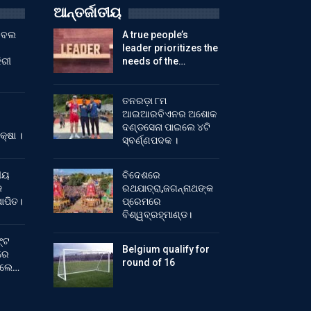
ଆନ୍ତର୍ଜାତୀୟ
ୁଟବଲ
A true people’s
leader prioritizes the
ିରୀ
needs of the…
ତନରଡ଼ା ୮ମ
ଆଇଆରବିଏନର ଅଶୋକ
ଦଣ୍ଡସେନା ପାଇଲେ ୪ଟି
କ୍ଷା ।
ସ୍ବର୍ଣ୍ଣପଦକ ।
ୀୟ
ବିଦେଶରେ
କ
ରଥଯାତ୍ରା,ଜଗନ୍ନାଥଙ୍କ
ାପିତ।
ପ୍ରେମରେ
ବିଶ୍ୱବ୍ରହ୍ମାଣ୍ଡ।
୍ଟ
Belgium qualify for
ରେ
round of 16
ିଲେ…