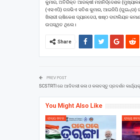
କୁମାର, ଅତିରିକ୍ତ ଆରକ୍ଷୀ ମହାନିର୍ଦ୍ଦେଶକ (ମୁଖ୍ୟାଳୟ
(ଏସଏପି) ଗଜଭିଏ ସତିଶ କୁମାର, ଆଇଜିପି (ଗୁଇନ୍ଦା) ଜ
ଖିଲାରୀ ଋଷିକେଶ ଦ୍ୟାନଦେଓ, ଷଷ୍ଠ ବାଟାଲିୟନ କମାଣ୍
ଉପସ୍ଥିତ ଥିଲେ।
Share
PREV POST
SCSTRTI ରେ ଆଦିବାସୀ କଳା ଓ କଳାବସ୍ତୁ ପ୍ରଦର୍ଶନ କାର୍ଯ୍ୟକ
You Might Also Like
ରାଜ୍ୟ ଖବର
ରାଜ୍ୟ ଖବ