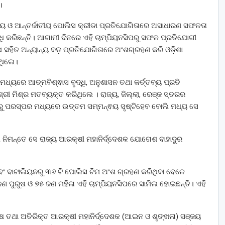
।
ତୀୟ ଓ ଆନ୍ତର୍ଜାତୀୟ ପୋଲିସ କ୍ରୀଡା ପ୍ରତିଯୋଗିତାରେ ଅସାଧାରଣ ସଫଳତା
ି କରିଛନ୍ତି। ଆଗାମୀ ଦିନରେ ଏହି ଚାମ୍ପିୟନସିପରୁ ସଫଳ ପ୍ରତିଯୋଗୀ
 ସହିତ ଅନ୍ୟାନ୍ୟ ବଡ଼ ପ୍ରତିଯୋଗିତାରେ ଅଂଶଗ୍ରହଣ କରି ଓଡ଼ିଶା
ଥିଲେ।
ମଧ୍ୟରେ ଆତ୍ମବିଶ୍ଵାସ ବୃଦ୍ଧି, ଅନୁଶାସନ ତଥା କର୍ତ୍ତବ୍ୟ ପ୍ରତି
ଶ୍ରୀ ମିଶ୍ର ମତବ୍ୟକ୍ତ କରିଥିଲେ । ରାଜ୍ୟ, ଜିଲ୍ଲା, ରେଞ୍ଜ ସ୍ତରର
ବାରୁ ପରସ୍ପର ମଧ୍ୟରେ ଉତ୍ତମ ସମ୍ମନ୍ଵୟ ସୃଷ୍ଟିହେବ ବୋଲି ମଧ୍ୟ ସେ
ିମନ୍ତେ ସେ ରାଜ୍ୟ ଆରକ୍ଷୀ ମହାନିର୍ଦ୍ଦେଶକ ଯୋଗେଶ ବାହାଦୁର
 ଏବଂ ବାଟାଲିୟନରୁ ୩୬ ଟି ପୋଲିସ ଟିମ ଅଂଶ ଗ୍ରହଣ କରିଥିବା ବେଳେ
ଣ ପୁରୁଷ ଓ ୭୫ ଜଣ ମହିଳା ଏହି ଚାମ୍ପିୟନସିପରେ ସାମିଲ ହୋଇଛନ୍ତି। ଏହି
ଷ ତଥା ଅତିରିକ୍ତ ଆରକ୍ଷୀ ମହାନିର୍ଦ୍ଦେଶକ (ଆଇନ ଓ ଶୃଙ୍ଖଳା) ସଞ୍ଜୟ