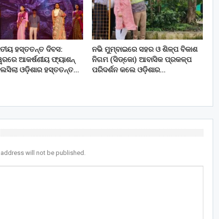
ତୀୟ ହସ୍ତତନ୍ତ ଦିବସ:
ନଭି ମୁମ୍ବାଇରେ ସହର ଓ ଶିଳ୍ପ ବିକାଶ
ୱରରେ ଆକର୍ଷଣୀୟ ଫ୍ୟାଶନ୍
ନିଗମ (ସିଡ୍‌କୋ) ଆବାସିକ ପ୍ରକଳ୍ପ
ଲସିଲା ଓଡ଼ିଶାର ହସ୍ତତନ୍ତ…
ପରିଦର୍ଶନ କଲେ ଓଡ଼ିଶାର…
 address will not be published.