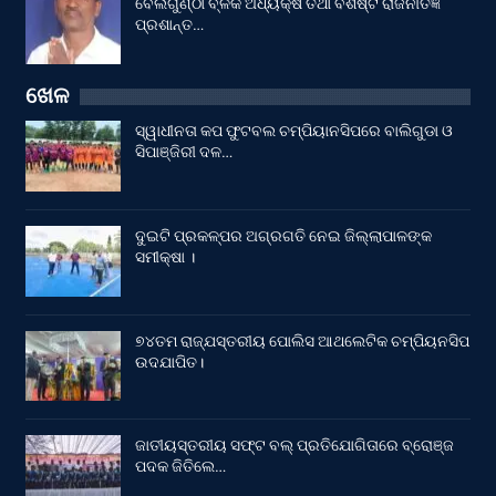
ବେଲଗୁଣ୍ଠା ବ୍ଳକ ଅଧ୍ୟକ୍ଷ ତଥା ବିଶିଷ୍ଟ ରାଜନୀତିଜ୍ଞ
ପ୍ରଶାନ୍ତ…
ଖେଳ
ସ୍ୱାଧୀନତା କପ ଫୁଟବଲ ଚମ୍ପିୟାନସିପରେ ବାଲିଗୁଡା ଓ
ସିପାଞ୍ଜିରୀ ଦଳ…
ଦୁଇଟି ପ୍ରକଳ୍ପର ଅଗ୍ରଗତି ନେଇ ଜିଲ୍ଲାପାଳଙ୍କ
ସମୀକ୍ଷା ।
୭୪ତମ ରାଜ୍ଯସ୍ତରୀୟ ପୋଲିସ ଆଥଲେଟିକ ଚମ୍ପିୟନସିପ
ଉଦଯାପିତ।
ଜାତୀୟସ୍ତରୀୟ ସଫ୍ଟ ବଲ୍ ପ୍ରତିଯୋଗିତାରେ ବ୍ରୋଞ୍ଜ
ପଦକ ଜିତିଲେ…