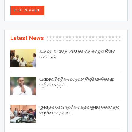
Latest News
ଯାଜପୁର ବାସୀଙ୍କ ହୃଦୟ ରେ ରାଜ କରୁଥିବା ନିଆରା
ନେତା : ବବି
ଇଥାନାଲ ମିଶ୍ରିତ ପେଟ୍ରୋଲ ବିକ୍ରି ଜନବିରୋଧୀ:
ପୂର୍ବତନ ମନ୍ତ୍ରୀ…
ସୁମଣ୍ଡଳ ଠାରେ ସ୍ବର୍ଗତ ରଞ୍ଜନ କୁମାର ଦଳେଇଙ୍କ
ସ୍ମୃତିରେ ରକ୍ତଦାନ…