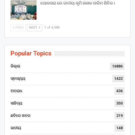
ପୋଲସରା ରେ ଜାତୀୟ କୃମି ନାଶକ ତାଲିମ ଶିବିର।
PREV
NEXT
1 of 4,988
Popular Topics
ଜିଲ୍ଲା
16886
ସ୍ବାସ୍ଥ୍ୟ
1422
ଅପରାଧ
436
ସାହିତ୍ୟ
350
ଛବିରେ ଖବର
219
ଜାତୀୟ
148