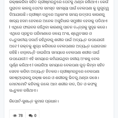
ରକ୍ଷାକରିବା ସହିତ ଗ୍ରୀଷ୍ମଋତୁରେ ପେଟକୁ ଥଣ୍ଡା ରଖିଥାଏ। କେଉଁ
ପୁରାତନ କାଳରୁ ପେଟର ସମସ୍ତ ସମସ୍ୟା ପାଇଁ ବେଲପଣା କୁ ଗୁରୁତ୍ୱ
ଦିଆଯାଉଛି। ଗ୍ରୀଷ୍ମ ଋତୁରେ ଅଧିକାଂଶ ସମୟ ଉତ୍ତାପ କାରଣରୁ
ଖାଦ୍ୟ ହଜମ ହେବାରେ ଅନେକ ଅସୁବିଧାର ସମୁଖୀନ ହେବାକୁ ପଡିଥାଏ
l ଏଥିରେ ଫାଇବର ରହିଥିବା କାରଣରୁ ପାଚନ ତନ୍ତ୍ରକୁ ସୁଦୃଢ କରେ।
ଏଥିରେ ପ୍ରଚୁର ପରିମାଣରେ ଜଳୟ ଅଂଶ, ଶ୍ୱେତସାର ଓ
ତନ୍ତୁଜାତୀୟ ପଦାର୍ଥ ରହିଥିବାରୁ ଶରୀର ପାଇଁ ଅତ୍ୟନ୍ତ ଉପଯୋଗୀ
ଅଟେ l ରକ୍ତକୁ ଶୁଦ୍ଧ କରିବାରେ ବେଲପଣାର ଅତ୍ୟନ୍ତ ଯୋଗଦାନ
ରହିଛି। ଝାଡ଼ାବାନ୍ତି ଡାଇରିଆ ସମୟରେ ବେଲପଣା ଶରୀର ପାଇଁ
ଉପଯୋଗୀ l ଏହି ସମୟରେ କମିଯାଇଥିବା ଜଳୀୟ ଅଂଶକୁ ବେଲ
ପୂର୍ଣ୍ଣ କରିଥାଏ l ଡାଇରିଆ ସମୟରେ ବେଲପଣା ଗୁଡ଼ କିମ୍ବା ସହିତ
ସେବନ କରିବା ଅତ୍ୟନ୍ତ ହିତକର। ଗ୍ରୀଷ୍ମଋତୁରେ ବେଲପଣା
ସନଷ୍ଟ୍ରୋକରୁ ରକ୍ଷା କରେ ଓ ଶରୀରକୁ ଭିତରୁ ଥଣ୍ଡା ରଖେ।
ମୋଟାମୋଟି କହିବାକୁ ଗଲେ ଆମ ଶରୀର ବାତ, ପିତ ଓ କଫକୁ
ସନ୍ତୁଳନ ରଖିଥାଏ।
ରିପୋର୍ଟ-ସୁଶାନ୍ତ କୁମାର ପ୍ରଧାନ।
78
0