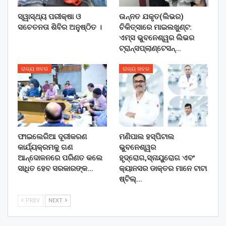
ସ୍ୱାସ୍ଥ୍ୟ ପରୀକ୍ଷା ଓ
ଉନ୍ନତ ଯକୃତ(ଲିଭର)
ସଚେତନତା ଶିବିର ଅନୁଷ୍ଠିତ ।
ଚିକିତ୍ସାରେ ମାଇଲଖୁଣ୍ଟ:
ଏମ୍ସ ଭୁବନେଶ୍ୱର ଲିଭର
ଟ୍ରାନ୍ସପ୍ଲାଣ୍ଟେସନ୍…
ରାଜ୍ୟ ଖବର
ରାଜ୍ୟ ଖବର
ଫାଇଲେରିଆ ଦୂରୀକରଣ
ମଣିପାଲ ହସ୍ପିଟାଲ
କାର୍ଯ୍ୟକ୍ରମକୁ ଗଣ
ଭୁବନେଶ୍ୱର
ଆନ୍ଦୋଳନରେ ପରିଣତ କଲେ
ହୃଦ୍‌ରୋଗ,ସ୍ନାୟୁରୋଗ ଏବଂ
ସାଧିତ ହେବ ସରକାରଙ୍କ…
କ୍ୟାନସର ଡାକ୍ତର ମାନେ ଟାଟା
ଷ୍ଟିଲ୍…
PREV
NEXT