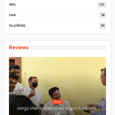
ସହର
121
ଖେଳ
74
ଆନ୍ତର୍ଜାତୀୟ
30
Reviews
ଜିଲ୍ଲା
ଯାଜପୁର ବାସୀଙ୍କ ହୃଦୟ ରେ ରାଜ କରୁଥିବା ନିଆରା ନେତା :
ବବି