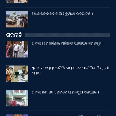
ବିଧାୟକଙ୍କ ଦ୍ବାରା ଆମ୍ବୁଲାନ୍ସ ଉଦ୍‌ଘାଟନ ।
ରାଜନୀତି
ଅନାସ୍ଥା ରେ ହାରିଲେ ବାଲିଛାଇ ପଞ୍ଚାୟତ ସରପଞ୍ଚ ।
ଧୂମୂଛାଇ ପଂଚାୟତ ସମିତିସଭ୍ୟ ପଦବୀ ପାଇଁ ବିଜେପି ପ୍ରାର୍ଥୀ
ଶ୍ୟାମ…
ଅନାସ୍ଥାରେ ପଦ ହରାଇଲେ ଆମ୍ବପୁଆ ସରପଞ୍ଚ ।