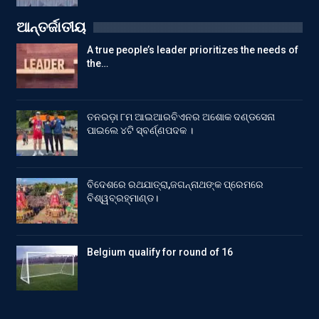
ଆନ୍ତର୍ଜାତୀୟ
A true people’s leader prioritizes the needs of
the…
ତନରଡ଼ା ୮ମ ଆଇଆରବିଏନର ଅଶୋକ ଦଣ୍ଡସେନା
ପାଇଲେ ୪ଟି ସ୍ବର୍ଣ୍ଣପଦକ ।
ବିଦେଶରେ ରଥଯାତ୍ରା,ଜଗନ୍ନାଥଙ୍କ ପ୍ରେମରେ
ବିଶ୍ୱବ୍ରହ୍ମାଣ୍ଡ।
Belgium qualify for round of 16