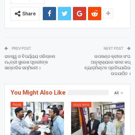
Share
PREV POST
NEXT POST
ରାଜସ୍ୱ ଓ ବିପର୍ଯ୍ୟୟ ପରିଚାଳନା
ଉପଖଣ୍ଡ କ୍ରୀଡା ସଂଘ
ମନ୍ତ୍ରୀ ସୁରେଶ ପୂଜାରୀଙ୍କ
ଆନୁକୂଲ୍ୟରେ ସମର କପ୍
ସାମ୍ବାଦିକ ସମ୍ମିଳନୀ ।
ବ୍ୟାଡ଼ମିଣ୍ଟନ ପ୍ରତିଯୋଗିତା
ଉଦଯାପିତ ।
You Might Also Like
All
ଜିଲ୍ଲା
ରାଜ୍ୟ ଖବର