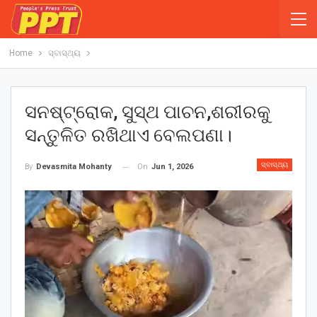
Home
ସ୍ବାସ୍ଥ୍ୟ
ସନଷ୍ଟ୍ରୋକ, ସୁସ୍ଥ ପାଚନ,ଶରୀରକୁ
ସନ୍ତୁଳିତ ରଖିଥାଏ ବେଲପଣା।
ସ୍ବାସ୍ଥ୍ୟ
On
Jun 1, 2026
By
Devasmita Mohanty