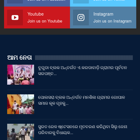
Youtube
Instagram
Join us on Youtube
Join us on Instagram
ଆମ ନେତା
ବୁଗୁଡା ବ୍ଲକ ଅନ୍ତର୍ଗତ ଏ.କରଡାବାଡ଼ି ଗ୍ରାମର ପୂର୍ବତନ
ସରପଞ୍ଚ…
ପୋଲସରା ବ୍ଲକ ଅନ୍ତର୍ଗତ ମନଶିଳା ଗ୍ରାମର ଗୋପାଳ
ସମାଜ କୂଳ ଗୃହକୁ…
ସୁରତ ରେଳ ଷ୍ଟେସନରେ ମୃତବରଣ କରିଥିବା ସିଲୁ ଜେନା
ପରିବାରକୁ ବିଧାୟକ…