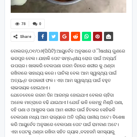
78
0
Share
ବୋଲଗଡ଼,୦୧/୦୬(ପିପିଟି):ଆୟୁର୍ବେଦ ଅନୁସାରେ ଓୗଷଧୀୟ ଗୁଣରେ
ଭରପୂର ବେଲ। ଯାହାକି ପେଟ ସମ୍ବନ୍ଧୀୟ ରୋଗ ପାଇଁ ଅବ୍ୟର୍ଥ
ଉପଚାର। ଖାସକରି ବେଲପଣା ଗରମ ଦିନରେ ଶରୀର କୁ ଥଣ୍ଡା
ରଖିବାରେ ସାହାଯ୍ୟ କରେ। ପାଚିଲା ବେଲ ଆମ ସ୍ୱାସ୍ଥ୍ୟ ପାଇଁ
ଅତ୍ୟନ୍ତ ଉପକାରୀ ଫଳ। ଏହା ଆମ ସ୍ୱାସ୍ଥ୍ୟ ପାଇଁ ବହୁତ
ଲାଭଦାୟକ ହୋଇଥାଏ।
ଯେତେବେଳେ ଗରମ ଦିନ ଆରମ୍ଭ ହୋଇଯାଏ ବେଲର ଚାହିଦା
ଅନେକ ମାତ୍ରାରେ ବଢି ଯାଇଥାଏ l ଯେଉଁ ଭଳି ଲେମ୍ବୁ ମିଶ୍ରି ପଣା,
ଦହି ପଣା ଓ ଆଖୁରସ ପଣା ଆମ ଶରୀର ପାଇଁ ହିତକର ସେହିଭଳି
ବେଲପଣା ମଧ୍ୟ ଆମ ରାଜ୍ୟରେ ଅତି ପ୍ରିୟ ପାନୀୟ ଅଟେ। ବିଶେଷ
କରି ଆୟୁର୍ବେଦ ଅନୁସାରେ ବେଲପଣା ପେଟ ପାଇଁ ରାମବାଣ ଅଟେ।
ଏହା ପେଟକୁ ଥଣ୍ଡା ରଖିବା ସହିତ ଗ୍ୟାସ ,ବଦହଜମି ସମସ୍ୟାରୁ