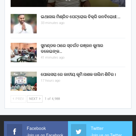
ଇଥାନାଲ ମିଶ୍ରିତ ପେଟ୍ରୋଲ ବିକ୍ରି ଜନବିରୋଧୀ:…
33 minutes ago
ସୁମଣ୍ଡଳ ଠାରେ ସ୍ବର୍ଗତ ରଞ୍ଜନ କୁମାର
ଦଳେଇଙ୍କ…
41 minutes ago
ପୋଲସରା ରେ ଜାତୀୟ କୃମି ନାଶକ ତାଲିମ ଶିବିର।
17 hours ago
PREV
NEXT
1 of 4,988
Facebook
Twitter
Join us on Facebook
Join us on Twitter