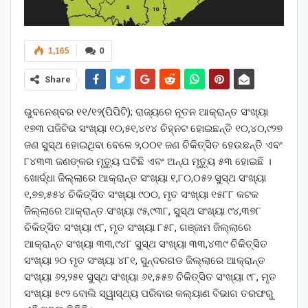
1,165
0
Share
ଭୁବନେଶ୍ବର ୧୧/୧୨(ପିପିଟି); ରାଜ୍ୟରେ ନୂତନ ଆକ୍ରାନ୍ତ ସଂଖ୍ୟା
୧୭୩ ପଜିଟିଭ ସଂଖ୍ୟା ୧୦,୫୧,୪୧୪ ଚିହ୍ନଟ ହୋଇଛନ୍ତି ୧୦,୪୦,୯୨୭
ଜଣ ସୁସ୍ଥ ହୋଇଥିବା ବେଳେ ୨,୦୦୧ ଜଣ ଚିକିତ୍ସିତ ହେଉଛନ୍ତି ଏବଂ
୮୪୩୩ ଜଣଙ୍କର ମୃତ୍ୟୁ ଘଟିଛି ଏବଂ ଅନ୍ଯ ମୃତ୍ୟୁ ୫୩ ହୋଇଛି ।
ଖୋର୍ଦ୍ଧା ଜିଲ୍ଲାରେ ଆକ୍ରାନ୍ତ ସଂଖ୍ୟା ୧,୮୦,୦୫୨ ସୁସ୍ଥ ସଂଖ୍ୟା
୧,୭୭,୫୫୪ ଚିକିତ୍ସିତ ସଂଖ୍ୟା ୯୦୦, ମୃତ ସଂଖ୍ୟା ୧୫୮୮ କଟକ
ଜିଲ୍ଲାରେ ଆକ୍ରାନ୍ତ ସଂଖ୍ୟା ୯୫,୯୩୮, ସୁସ୍ଥ ସଂଖ୍ୟା ୯୪,୩୭୮
ଚିକିତ୍ସିତ ସଂଖ୍ୟା ୯୮, ମୃତ ସଂଖ୍ୟା ୮୫୮, ଗଞ୍ଜାମ ଜିଲ୍ଲାରେ
ଆକ୍ରାନ୍ତ ସଂଖ୍ୟା ୩୩,୯୪୮ ସୁସ୍ଥ ସଂଖ୍ୟା ୩୩,୪୩୯ ଚିକିତ୍ସିତ
ସଂଖ୍ୟା ୨୦ ମୃତ ସଂଖ୍ୟା ୪୮୧, ସୁନ୍ଦରଗଡ ଜିଲ୍ଲାରେ ଆକ୍ରାନ୍ତ
ସଂଖ୍ୟା ୬୨,୨୫୧ ସୁସ୍ଥ ସଂଖ୍ୟା ୬୧,୫୫୭ ଚିକିତ୍ସିତ ସଂଖ୍ୟା ୯୮, ମୃତ
ସଂଖ୍ୟା ୫୯୨ ବୋଲି ସ୍ୱାସ୍ଥ୍ୟ ପରିବାର କଲ୍ୟାଣ ବିଭାଗ ତରଫରୁ