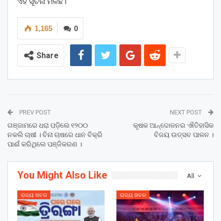
ଏହି ସୂଚନା ମିଳିଛି।
1,165
0
Share
PREV POST
NEXT POST
ଗଞ୍ଜାମରେ ଧରା ପଡ଼ିଲେ ୧୨୦୦
କୃଷକ ଆନ୍ଦୋଳନର ଐତିହାସିକ
ନକଲି ଚାଷୀ । ବିନା ଚାଷରେ ଧାନ ବିକ୍ରି
ବିଜୟ ଉତ୍ସବ ପାଳନ ।
ପାଈଁ କରିଥିଲେ ପଞ୍ଜିକରଣ ।
You Might Also Like
All
ରାଜ୍ୟ ଖବର
ରାଜ୍ୟ ଖବର