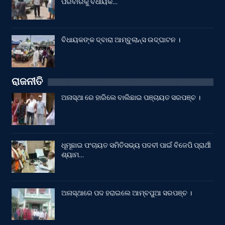
ପରିବାରକୁ ବିଧାୟକ…
ବିଧାୟକଙ୍କ ଦ୍ବାରା ଆମ୍ବୁଲାନ୍ସ ଉଦ୍‌ଘାଟନ ।
ରାଜନୀତି
ଅନାସ୍ଥା ରେ ହାରିଲେ ବାଲିଛାଇ ପଞ୍ଚାୟତ ସରପଞ୍ଚ ।
ଧୂମୂଛାଇ ପଂଚାୟତ ସମିତିସଭ୍ୟ ପଦବୀ ପାଇଁ ବିଜେପି ପ୍ରାର୍ଥୀ
ଶ୍ୟାମ…
ଅନାସ୍ଥାରେ ପଦ ହରାଇଲେ ଆମ୍ବପୁଆ ସରପଞ୍ଚ ।