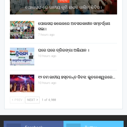
ଜିଲ୍ଲା
ପୋଲସରା ରେ ଜାତୀୟ କୃମି ନାଶକ ତାଲିମ ଶିବିର।
ପୋଲସରା କଲେଜରେ ଅବସରକାଳୀନ ସମ୍ବର୍ଦ୍ଧନା
ସଭା।
7 hours ago
ଘରେ ଘରେ ତ୍ରିରଙ୍ଗା ଅଭିଯାନ ।
10 hours ago
୧୨ ତମ ଜାତୀୟ ହସ୍ତତନ୍ତ ଦିବସ: ଭୁବନେଶ୍ୱରରେ…
10 hours ago
PREV
NEXT
1 of 4,988