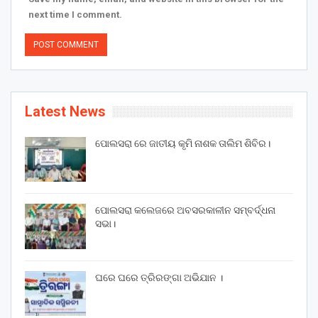
next time I comment.
Latest News
ପୋଲସରା ରେ ଜାତୀୟ କୃମି ନାଶକ ତାଲିମ ଶିବିର।
ପୋଲସରା କଲେଜରେ ଅବସରକାଳୀନ ସମ୍ବର୍ଦ୍ଧନା
ସଭା।
ଘରେ ଘରେ ତ୍ରିରଙ୍ଗା ଅଭିଯାନ ।