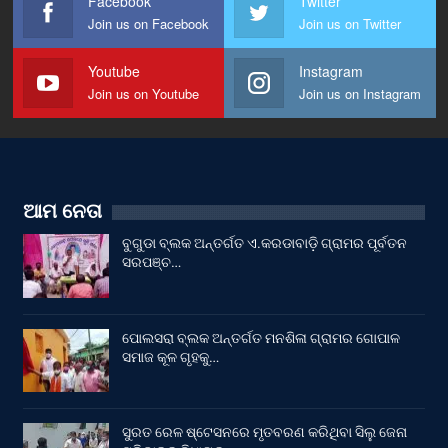
Facebook
Twitter
Join us on Facebook
Join us on Twitter
Youtube
Instagram
Join us on Youtube
Join us on Instagram
ଆମ ନେତା
ବୁଗୁଡା ବ୍ଲକ ଅନ୍ତର୍ଗତ ଏ.କରଡାବାଡ଼ି ଗ୍ରାମର ପୂର୍ବତନ
ସରପଞ୍ଚ…
ପୋଲସରା ବ୍ଲକ ଅନ୍ତର୍ଗତ ମନଶିଳା ଗ୍ରାମର ଗୋପାଳ
ସମାଜ କୂଳ ଗୃହକୁ…
ସୁରତ ରେଳ ଷ୍ଟେସନରେ ମୃତବରଣ କରିଥିବା ସିଲୁ ଜେନା