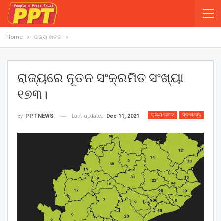
Home
ରାଜ୍ୟ ଖବର
ରାଜ୍ୟରେ ନୂତନ ସଂକ୍ରମିତ ସଂଖ୍ୟା
୧୭୩।
ରାଜ୍ୟ ଖବର
ସ୍ବାସ୍ଥ୍ୟ
Last updated
Dec 11, 2021
By
PPT NEWS