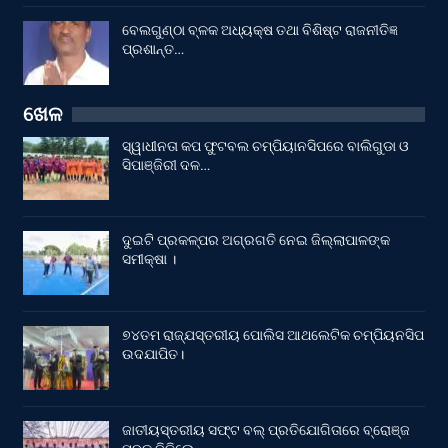
ବେଲଗୁଣ୍ଠା ବ୍ଳକ ଅଧ୍ୟକ୍ଷ ତଥା ବିଶିଷ୍ଟ ରାଜନୀତିଜ୍ଞ
ପ୍ରଶାନ୍ତ…
ଖେଳ
ସ୍ୱାଧୀନତା କପ ଫୁଟବଲ ଚମ୍ପିୟାନସିପରେ ବାଲିଗୁଡା ଓ
ସିପାଞ୍ଜିରୀ ଦଳ…
ଦୁଇଟି ପ୍ରକଳ୍ପର ଅଗ୍ରଗତି ନେଇ ଜିଲ୍ଲାପାଳଙ୍କ
ସମୀକ୍ଷା ।
୭୪ତମ ରାଜ୍ଯସ୍ତରୀୟ ପୋଲିସ ଆଥଲେଟିକ ଚମ୍ପିୟନସିପ
ଉଦଯାପିତ।
ଜାତୀୟସ୍ତରୀୟ ସଫ୍ଟ ବଲ୍ ପ୍ରତିଯୋଗିତାରେ ବ୍ରୋଞ୍ଜ