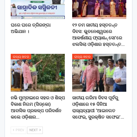
ଘରେ ଘରେ ତ୍ରିରଙ୍ଗା
୧୨ ତମ ଜାତୀୟ ହସ୍ତତନ୍ତ
ଅଭିଯାନ ।
ଦିବସ: ଭୁବନେଶ୍ୱରରେ
ଆକର୍ଷଣୀୟ ଫ୍ୟାଶନ୍ ସୋ’ରେ
ଝଲସିଲା ଓଡ଼ିଶାର ହସ୍ତତନ୍ତ…
ରାଜ୍ୟ ଖବର
ରାଜ୍ୟ ଖବର
ନଭି ମୁମ୍ବାଇରେ ସହର ଓ ଶିଳ୍ପ
ଜାତୀୟ ଗରିମା ଦିବସ ପୂର୍ବରୁ
ବିକାଶ ନିଗମ (ସିଡ୍‌କୋ)
ଓଡ଼ିଶାରେ ୧୫ ଦିନିଆ
ଆବାସିକ ପ୍ରକଳ୍ପ ପରିଦର୍ଶନ
ରାଜ୍ୟବ୍ୟାପୀ ‘ଆଇନଗତ
କଲେ ଓଡ଼ିଶାର…
ସଫେଇ, ସୁରକ୍ଷିତ ସଫେଇ’…
PREV
NEXT