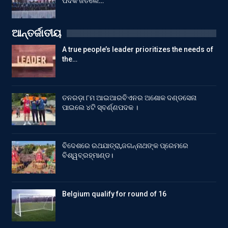
ପଦକ ଜିତିଲେ…
ଆନ୍ତର୍ଜାତୀୟ
A true people’s leader prioritizes the needs of
the…
ତନରଡ଼ା ୮ମ ଆଇଆରବିଏନର ଅଶୋକ ଦଣ୍ଡସେନା
ପାଇଲେ ୪ଟି ସ୍ବର୍ଣ୍ଣପଦକ ।
ବିଦେଶରେ ରଥଯାତ୍ରା,ଜଗନ୍ନାଥଙ୍କ ପ୍ରେମରେ
ବିଶ୍ୱବ୍ରହ୍ମାଣ୍ଡ।
Belgium qualify for round of 16