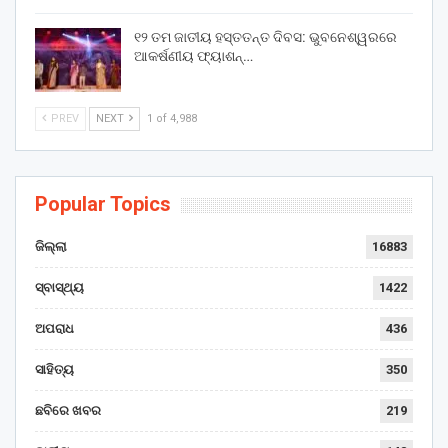
୧୨ ତମ ଜାତୀୟ ହସ୍ତତନ୍ତ ଦିବସ: ଭୁବନେଶ୍ୱରରେ
ଆକର୍ଷଣୀୟ ଫ୍ୟାଶନ୍…
PREV
NEXT
1 of 4,988
Popular Topics
ଜିଲ୍ଲା
16883
ସ୍ବାସ୍ଥ୍ୟ
1422
ଅପରାଧ
436
ସାହିତ୍ୟ
350
ଛବିରେ ଖବର
219