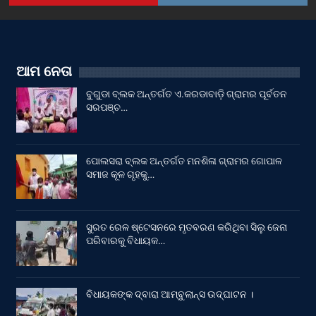
ଆମ ନେତା
ବୁଗୁଡା ବ୍ଲକ ଅନ୍ତର୍ଗତ ଏ.କରଡାବାଡ଼ି ଗ୍ରାମର ପୂର୍ବତନ
ସରପଞ୍ଚ…
ପୋଲସରା ବ୍ଲକ ଅନ୍ତର୍ଗତ ମନଶିଳା ଗ୍ରାମର ଗୋପାଳ
ସମାଜ କୂଳ ଗୃହକୁ…
ସୁରତ ରେଳ ଷ୍ଟେସନରେ ମୃତବରଣ କରିଥିବା ସିଲୁ ଜେନା
ପରିବାରକୁ ବିଧାୟକ…
ବିଧାୟକଙ୍କ ଦ୍ବାରା ଆମ୍ବୁଲାନ୍ସ ଉଦ୍‌ଘାଟନ ।