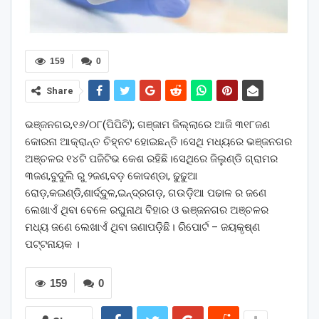
159
0
Share
ଭଞ୍ଜନଗର,୧୬/୦୮(ପିପିଟି); ଗଞ୍ଜାମ ଜିଲ୍ଲାରେ ଆଜି ୩୧୮ଜଣ
କୋରନା ଆକ୍ରାନ୍ତ ଚିହ୍ନଟ ହୋଇଛନ୍ତି।ସେଥି ମଧ୍ୟରେ ଭଞ୍ଜନଗର
ଅଞ୍ଚଳର ୧୪ଟି ପଜିଟିଭ କେଶ ରହିଛି।ସେଥିରେ ଜିଲୁଣ୍ଡି ଗ୍ରାମର
୩ଜଣ,ବୁଦୁଲି ରୁ ୨ଜଣ,ବଡ଼ କୋଦଣ୍ଡା, ଢୁଢୁଆ
ରୋଡ଼,କଇଣ୍ଡି,ଶାର୍ଦ୍ଦୁଳ,ଇନ୍ଦ୍ରଗଡ଼, ଗଉଡ଼ିଆ ପଢାଳ ର ଜଣେ
ଲେଖାଏଁ ଥିବା ବେଳେ ରଘୁନାଥ ବିହାର ଓ ଭଞ୍ଜନଗର ଅଞ୍ଚଳର
ମଧ୍ୟ ଜଣେ ଲେଖାଏଁ ଥିବା ଜଣାପଡ଼ିଛି। ରିପୋର୍ଟ – ଜୟକୃଷ୍ଣ
ପଟ୍ଟନାୟକ ।
159
0