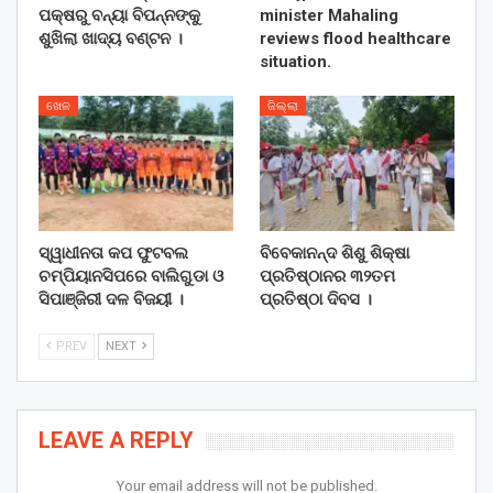
ପକ୍ଷରୁ ବନ୍ୟା ବିପନ୍ନଙ୍କୁ
minister Mahaling
ଶୁଖିଲା ଖାଦ୍ୟ ବଣ୍ଟନ ।
reviews flood healthcare
situation.
ଖେଳ
ଜିଲ୍ଲା
ସ୍ୱାଧୀନତା କପ ଫୁଟବଲ
ବିବେକାନନ୍ଦ ଶିଶୁ ଶିକ୍ଷା
ଚମ୍ପିୟାନସିପରେ ବାଲିଗୁଡା ଓ
ପ୍ରତିଷ୍ଠାନର ୩୨ତମ
ସିପାଞ୍ଜିରୀ ଦଳ ବିଜୟୀ ।
ପ୍ରତିଷ୍ଠା ଦିବସ ।
PREV
NEXT
LEAVE A REPLY
Your email address will not be published.