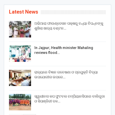
Latest News
ଅଭିଆରା ଫାଉଣ୍ଡେସନ ପକ୍ଷରୁ ବନ୍ୟା ବିପନ୍ନଙ୍କୁ
ଶୁଖିଲା ଖାଦ୍ୟ ବଣ୍ଟନ…
In Jajpur; Health minister Mahaling
reviews flood…
ରାଜ୍ୟରେ ବିଜ୍ଞାନ ଗବେଷଣା ଓ ପ୍ରଯୁକ୍ତି ବିଦ୍ୟା
ଉପଯୋଗୀତା ଉପରେ…
ସ୍ୱାଧୀନତା କପ ଫୁଟବଲ ଚମ୍ପିୟାନସିପରେ ବାଲିଗୁଡା
ଓ ସିପାଞ୍ଜିରୀ ଦଳ…