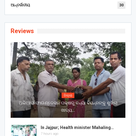
ଆନ୍ତର୍ଜାତୀୟ
30
Reviews
ଜିଲ୍ଲା
ଅଭିଆରା ଫାଉଣ୍ଡେସନ ପକ୍ଷରୁ ବନ୍ୟା ବିପନ୍ନଙ୍କୁ ଶୁଖିଲା
ଖାଦ୍ୟ…
In Jajpur; Health minister Mahaling…
7 hours ago