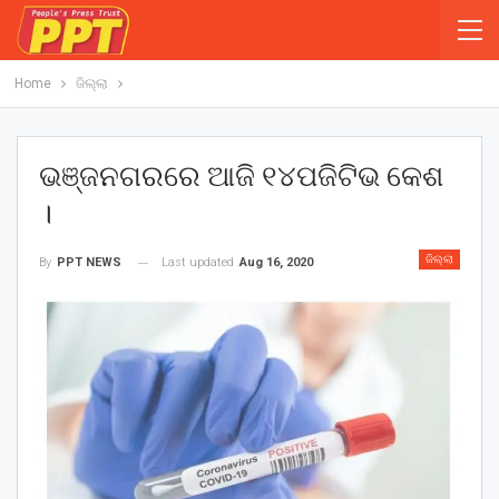
Home
ଜିଲ୍ଲା
ଭଞ୍ଜନଗରରେ ଆଜି ୧୪ପଜିଟିଭ କେଶ
।
ଜିଲ୍ଲା
Last updated
Aug 16, 2020
By
PPT NEWS