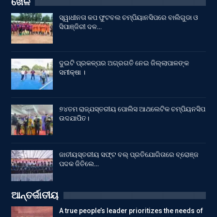
ଖେଳ
ସ୍ୱାଧୀନତା କପ ଫୁଟବଲ ଚମ୍ପିୟାନସିପରେ ବାଲିଗୁଡା ଓ
ସିପାଞ୍ଜିରୀ ଦଳ…
ଦୁଇଟି ପ୍ରକଳ୍ପର ଅଗ୍ରଗତି ନେଇ ଜିଲ୍ଲାପାଳଙ୍କ
ସମୀକ୍ଷା ।
୭୪ତମ ରାଜ୍ଯସ୍ତରୀୟ ପୋଲିସ ଆଥଲେଟିକ ଚମ୍ପିୟନସିପ
ଉଦଯାପିତ।
ଜାତୀୟସ୍ତରୀୟ ସଫ୍ଟ ବଲ୍ ପ୍ରତିଯୋଗିତାରେ ବ୍ରୋଞ୍ଜ
ପଦକ ଜିତିଲେ…
ଆନ୍ତର୍ଜାତୀୟ
A true people’s leader prioritizes the needs of