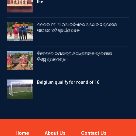
the…
ତନରଡ଼ା ୮ମ ଆଇଆରବିଏନର ଅଶୋକ ଦଣ୍ଡସେନା
ପାଇଲେ ୪ଟି ସ୍ବର୍ଣ୍ଣପଦକ ।
ବିଦେଶରେ ରଥଯାତ୍ରା,ଜଗନ୍ନାଥଙ୍କ ପ୍ରେମରେ
ବିଶ୍ୱବ୍ରହ୍ମାଣ୍ଡ।
Belgium qualify for round of 16
Home
About Us
Contact Us