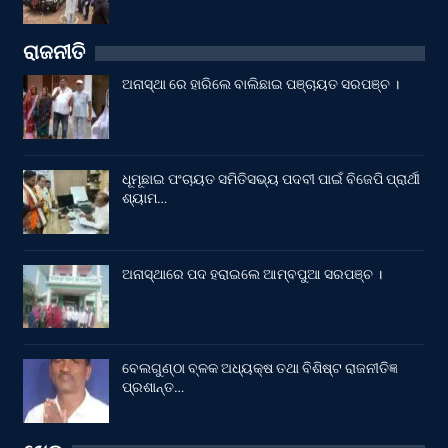
ରାଜନୀତି
ଅନାସ୍ଥା ରେ ହାରିଲେ ବାଲିଛାଇ ପଞ୍ଚାୟତ ସରପଞ୍ଚ ।
ଧୂମୂଛାଇ ପଂଚାୟତ ସମିତିସଭ୍ୟ ପଦବୀ ପାଇଁ ବିଜେପି ପ୍ରାର୍ଥୀ
ଶ୍ୟାମ…
ଅନାସ୍ଥାରେ ପଦ ହରାଇଲେ ଆମ୍ବପୁଆ ସରପଞ୍ଚ ।
ବେଲଗୁଣ୍ଠା ବ୍ଳକ ଅଧ୍ୟକ୍ଷ ତଥା ବିଶିଷ୍ଟ ରାଜନୀତିଜ୍ଞ
ପ୍ରଶାନ୍ତ…