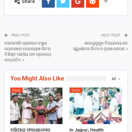
Share
PREV POST
NEXT POST
ପୋଡାମାରି ଗ୍ରାମରେ ବସୁଧା
ସାଇଗୁରୁକୂଳ ବିଦ୍ୟାଳୟ ରେ
ଯୋଜନାରେ ଦେଢଲକ୍ଷ ଲିଟର
ସ୍ୱାଧୀନତା ଦିବସ ଓ ବୃକ୍ଷ ରୋପଣ ।
ବିଶିଷ୍ଟ ପାନୀୟ ଜଳ ପ୍ରକଳ୍ପ
ଉଦ୍‌ଘାଟିତ ।
You Might Also Like
All
ଜିଲ୍ଲା
ଜିଲ୍ଲା
ଅଭିଆରା ଫାଉଣ୍ଡେସନ
In Jajpur; Health