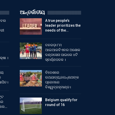
ଆନ୍ତର୍ଜାତୀୟ
ୁଟବଲ
A true people’s
leader prioritizes the
ିରୀ
needs of the…
ତନରଡ଼ା ୮ମ
ଆଇଆରବିଏନର ଅଶୋକ
ଦଣ୍ଡସେନା ପାଇଲେ ୪ଟି
କ୍ଷା ।
ସ୍ବର୍ଣ୍ଣପଦକ ।
ୀୟ
ବିଦେଶରେ
କ
ରଥଯାତ୍ରା,ଜଗନ୍ନାଥଙ୍କ
ାପିତ।
ପ୍ରେମରେ
ବିଶ୍ୱବ୍ରହ୍ମାଣ୍ଡ।
୍ଟ
Belgium qualify for
ରେ
round of 16
ିଲେ…