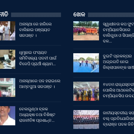
ୀତି
ଖେଳ
ଅନାସ୍ଥା ରେ ହାରିଲେ
ସ୍ୱାଧୀନତା କପ ଫ
ବାଲିଛାଇ ପଞ୍ଚାୟତ
ଚମ୍ପିୟାନସିପରେ
ସରପଞ୍ଚ ।
ବାଲିଗୁଡା ଓ ସିପାଞ୍ଜ
ଦଳ…
ଧୂମୂଛାଇ ପଂଚାୟତ
ଦୁଇଟି ପ୍ରକଳ୍ପର
ସମିତିସଭ୍ୟ ପଦବୀ ପାଇଁ
ଅଗ୍ରଗତି ନେଇ
ବିଜେପି ପ୍ରାର୍ଥୀ ଶ୍ୟାମ…
ଜିଲ୍ଲାପାଳଙ୍କ ସମୀ
ଅନାସ୍ଥାରେ ପଦ ହରାଇଲେ
୭୪ତମ ରାଜ୍ଯସ୍ତର
ଆମ୍ବପୁଆ ସରପଞ୍ଚ ।
ପୋଲିସ ଆଥଲେଟି
ଚମ୍ପିୟନସିପ ଉଦଯ
ବେଲଗୁଣ୍ଠା ବ୍ଳକ
ଜାତୀୟସ୍ତରୀୟ ସଫ
ଅଧ୍ୟକ୍ଷ ତଥା ବିଶିଷ୍ଟ
ବଲ୍ ପ୍ରତିଯୋଗିତା
ରାଜନୀତିଜ୍ଞ ପ୍ରଶାନ୍ତ…
ବ୍ରୋଞ୍ଜ ପଦକ ଜିତ