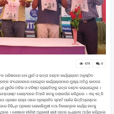
479
0
ଞ୍ଚଳ ପରିଷଦରେ ମୋ ୱାର୍ଡ ଓ ଭତ୍ତା ବଣ୍ଟନ କାର୍ଯ୍ୟକ୍ରମ ଅନୁଷ୍ଠିତ
ତ୍ରଙ୍କ ସଂଯୋଜନାରେ ହୋଇଥିବା କାର୍ଯ୍ୟକ୍ରମରେ ମୁଖ୍ୟ ଅତିଥି ଭାବରେ
୍ନ ୱାର୍ଡର ମହିଳା ଓ ବରିଷ୍ଠ ବ୍ୟକ୍ତିଙ୍କୁ ଭତ୍ତା ବଣ୍ଟନ କରାଯାଇଥିଲା ।
ମ୍ପୋଷ୍ଟ ସେଣ୍ଟରରେ ତିଆରି ଖତକୁ ଲୋକାର୍ପଣ କରିଥିଲେ । ଏସ୍.ଏଚ୍.ଜି
 ପ୍ରସାଦ ରାସ୍ତା ଠାରେ ପ୍ରସ୍ତାବିତ ସ୍ମାର୍ଟ ପାର୍କର ଭିତ୍ତିପ୍ରସ୍ତର
େ ବିଭିନ୍ନ ପ୍ରକାର ଲୋକାଭିମୁଖୀ ତଥା ବିକାଶମୂଳକ କାର୍ଯ୍ୟ ହାତକୁ
ଥିଲେ । ଶେଷରେ ନୀର୍ବାହୀ ଅଧିକାରୀ ଶ୍ରୀ ପାତ୍ର ଧନ୍ୟବାଦ ଅର୍ପଣ କରିଥିଲେ