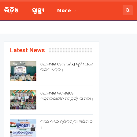
ଭିଡ଼ିଓ
ସ୍ବାସ୍ଥ୍ୟ
More
Latest News
ପୋଲସରା ରେ ଜାତୀୟ କୃମି ନାଶକ
ତାଲିମ ଶିବିର।
ପୋଲସରା କଲେଜରେ
ଅବସରକାଳୀନ ସମ୍ବର୍ଦ୍ଧନା ସଭା।
ଘରେ ଘରେ ତ୍ରିରଙ୍ଗା ଅଭିଯାନ
।