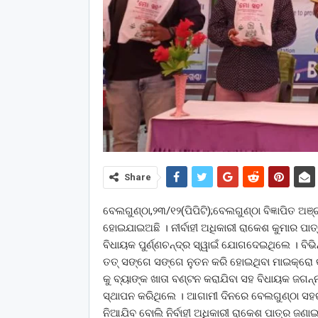
Share
ବେଲଗୁଣ୍ଠା,୨୩/୧୨(ପିପିଟି);ବେଲଗୁଣ୍ଠା ବିଜ୍ଞାପିତ ଅ
ହୋଇଯାଇଅଛି । ନୀର୍ବାହୀ ଅଧିକାରୀ ରାକେଶ କୁମାର ପା
ବିଧାୟକ ପୁର୍ଣ୍ଣଚନ୍ଦ୍ର ସ୍ୱାଇଁ ଯୋଗଦେଇଥିଲେ । ବିଭିନ
ତତ୍ ସଙ୍ଗେ ସଙ୍ଗେ ନୁତନ କରି ହୋଇଥିବା ମାଇକ୍ରୋ କ
କୁ ବ୍ୟାଙ୍କ ଖାତା ବଣ୍ଟନ କରାଯିବା ସହ ବିଧାୟକ ଜଗନ୍ନାଥ
ସ୍ଥାପନ କରିଥିଲେ । ଆଗାମୀ ଦିନରେ ବେଲଗୁଣ୍ଠା ସହରର
ନିଆଯିବ ବୋଲି ନିର୍ବାହୀ ଅଧିକାରୀ ରାକେଶ ପାତ୍ର ଜଣାଇ