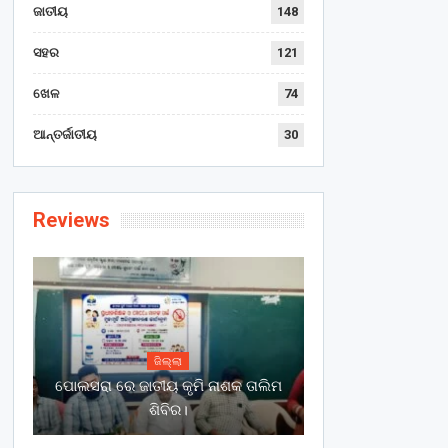
ଜାତୀୟ
148
ସହର
121
ଖେଳ
74
ଆନ୍ତର୍ଜାତୀୟ
30
Reviews
ଜିଲ୍ଲା
ପୋଲସରା ରେ ଜାତୀୟ କୃମି ନାଶକ ତାଲିମ
ଶିବିର।