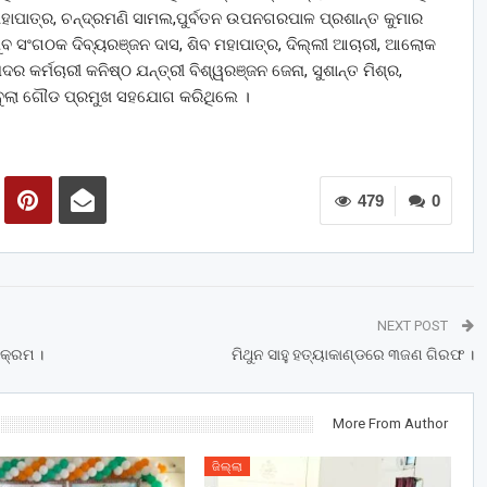
ମହାପାତ୍ର, ଚନ୍ଦ୍ରମଣି ସାମଲ,ପୁର୍ବତନ ଉପନଗରପାଳ ପ୍ରଶାନ୍ତ କୁମାର
,ଯୁବ ସଂଗଠକ ଦିବ୍ୟରଞ୍ଜନ ଦାସ, ଶିବ ମହାପାତ୍ର, ଦିଲ୍ଲୀ ଆଚାରୀ, ଆଲୋକ
ଦର କର୍ମଚାରୀ କନିଷ୍ଠ ଯନ୍ତ୍ରୀ ବିଶ୍ୱରଞ୍ଜନ ଜେନା, ସୁଶାନ୍ତ ମିଶ୍ର,
 ବାବୁଲା ଗୌଡ ପ୍ରମୁଖ ସହଯୋଗ କରିଥିଲେ ।
479
0
NEXT POST
ୟକ୍ରମ ।
ମିଥୁନ ସାହୁ ହତ୍ୟାକାଣ୍ଡରେ ୩ଜଣ ଗିରଫ ।
More From Author
ଜିଲ୍ଲା