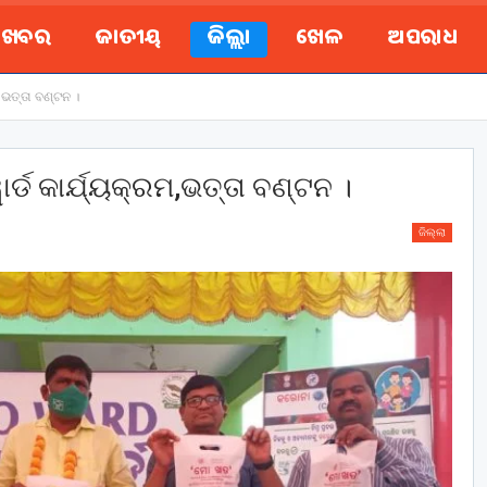
ୟ ଖବର
ଜାତୀୟ
ଜିଲ୍ଲା
ଖେଳ
ଅପରାଧ
,ଭତ୍ତା ବଣ୍ଟନ ।
ର୍ଡ କାର୍ଯ୍ୟକ୍ରମ,ଭତ୍ତା ବଣ୍ଟନ ।
ଜିଲ୍ଲା