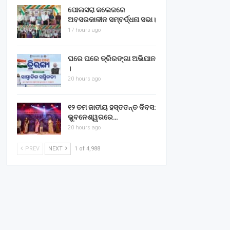
ପୋଲସରା କଲେଜରେ
ଅବସରକାଳୀନ ସମ୍ବର୍ଦ୍ଧନା ସଭା।
17 hours ago
ଘରେ ଘରେ ତ୍ରିରଙ୍ଗା ଅଭିଯାନ
।
20 hours ago
୧୨ ତମ ଜାତୀୟ ହସ୍ତତନ୍ତ ଦିବସ:
ଭୁବନେଶ୍ୱରରେ…
20 hours ago
PREV
NEXT
1 of 4,988