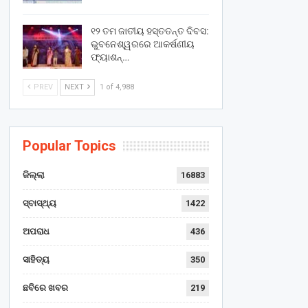
୧୨ ତମ ଜାତୀୟ ହସ୍ତତନ୍ତ ଦିବସ:
ଭୁବନେଶ୍ୱରରେ ଆକର୍ଷଣୀୟ
ଫ୍ୟାଶନ୍…
PREV
NEXT
1 of 4,988
Popular Topics
ଜିଲ୍ଲା
16883
ସ୍ବାସ୍ଥ୍ୟ
1422
ଅପରାଧ
436
ସାହିତ୍ୟ
350
ଛବିରେ ଖବର
219