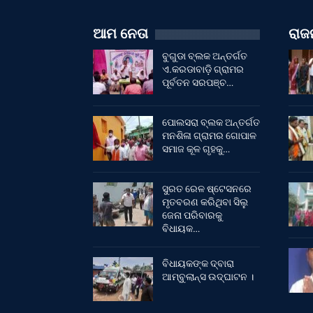
ଆମ ନେତା
ରାଜନ
ବୁଗୁଡା ବ୍ଲକ ଅନ୍ତର୍ଗତ
ଏ.କରଡାବାଡ଼ି ଗ୍ରାମର
ପୂର୍ବତନ ସରପଞ୍ଚ…
ପୋଲସରା ବ୍ଲକ ଅନ୍ତର୍ଗତ
ମନଶିଳା ଗ୍ରାମର ଗୋପାଳ
ସମାଜ କୂଳ ଗୃହକୁ…
ସୁରତ ରେଳ ଷ୍ଟେସନରେ
ମୃତବରଣ କରିଥିବା ସିଲୁ
ଜେନା ପରିବାରକୁ
ବିଧାୟକ…
ବିଧାୟକଙ୍କ ଦ୍ବାରା
ଆମ୍ବୁଲାନ୍ସ ଉଦ୍‌ଘାଟନ ।