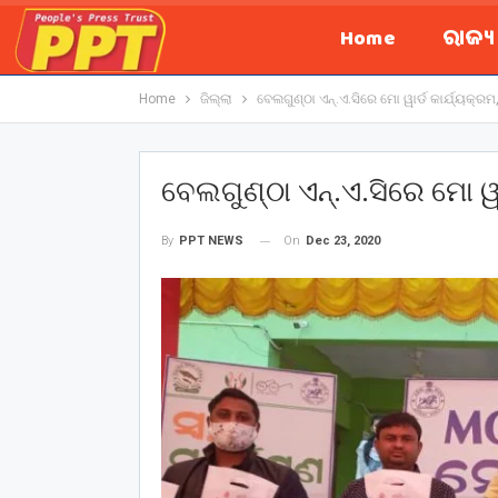
Home
ରାଜ୍
Home
ଜିଲ୍ଲା
ବେଲଗୁଣ୍ଠା ଏନ୍.ଏ.ସିରେ ମୋ ୱାର୍ଡ କାର୍ଯ୍ୟକ୍ରମ
ବେଲଗୁଣ୍ଠା ଏନ୍.ଏ.ସିରେ ମୋ ୱା
On
Dec 23, 2020
By
PPT NEWS