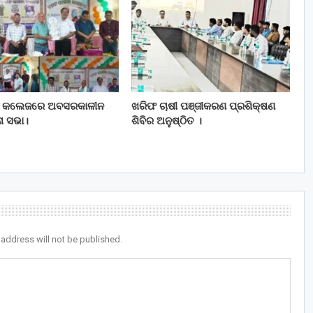
 କଲେଜରେ ଅବସରକାଳୀନ
ଖରିଫ ଚାଷୀ ପଞ୍ଜୀକରଣ ପ୍ରଶିକ୍ଷଣ
ନା ସଭା।
ଶିବିର ଅନୁଷ୍ଠିତ ।
 address will not be published.