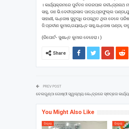
। କାର୍ଯ୍ୟକ୍ରମରେ ପୁର୍ବତନ ନଗରପାଳ ରବୀନ୍ଦ୍ରନାଥ 
ସାହୁ, ଡାଃ ଭି.ଦେବୀପ୍ରସାଦ ପାତ୍ର,ପ୍ରଫୁଲ୍ଲ ପଣ୍ଡା
ସାହାଣୀ, ସନ୍ତୋଷ ସୁବୁଦ୍ଧି ଉପସ୍ଥିତ ଥିବା ବେଳେ ପରିଷ
ଜି.ପ୍ରବୀଣ କୁମାର,ଗୟାଚାନ୍ଦ ସାହୁ,ସନ୍ତୋଷ ପଣ୍ଡା,
(ରିପୋର୍ଟ- ସୁଶାନ୍ତ କୁମାର ବେହେରା। )
Share
PREV POST
ବେଲଗୁଣ୍ଠା ଗୋଷ୍ଠୀ ସ୍ୱାସ୍ଥ୍ୟ କେନ୍ଦ୍ରରେ ସ୍ଵଚ୍ଛତା କାର୍ଯ୍
You Might Also Like
ଜିଲ୍ଲା
ଜିଲ୍ଲା