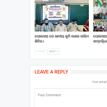
ପୋଲସରା ରେ ଜାତୀୟ କୃମି ନାଶକ ତାଲିମ
ପୋଲସରା
ଶିବିର।
ସମ୍ବର୍ଦ୍ଧ
PREV
NEXT
LEAVE A REPLY
Your email