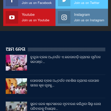
Join us on Facebook
Join us on Twitter
Youtube
Instagram
Join us on Youtube
Join us on Instagram
ଆମ ନେତା
ବୁଗୁଡା ବ୍ଲକ ଅନ୍ତର୍ଗତ ଏ.କରଡାବାଡ଼ି ଗ୍ରାମର ପୂର୍ବତନ
ସରପଞ୍ଚ…
ପୋଲସରା ବ୍ଲକ ଅନ୍ତର୍ଗତ ମନଶିଳା ଗ୍ରାମର ଗୋପାଳ
ସମାଜ କୂଳ ଗୃହକୁ…
ସୁରତ ରେଳ ଷ୍ଟେସନରେ ମୃତବରଣ କରିଥିବା ସିଲୁ ଜେନା
ପରିବାରକୁ ବିଧାୟକ…