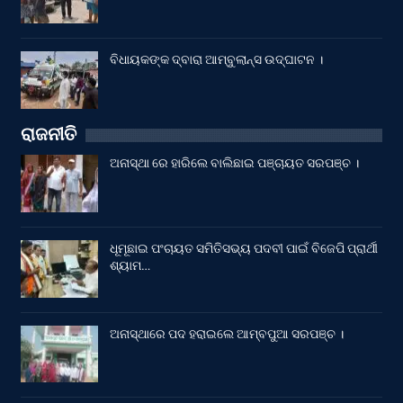
ବିଧାୟକଙ୍କ ଦ୍ବାରା ଆମ୍ବୁଲାନ୍ସ ଉଦ୍‌ଘାଟନ ।
ରାଜନୀତି
ଅନାସ୍ଥା ରେ ହାରିଲେ ବାଲିଛାଇ ପଞ୍ଚାୟତ ସରପଞ୍ଚ ।
ଧୂମୂଛାଇ ପଂଚାୟତ ସମିତିସଭ୍ୟ ପଦବୀ ପାଇଁ ବିଜେପି ପ୍ରାର୍ଥୀ
ଶ୍ୟାମ…
ଅନାସ୍ଥାରେ ପଦ ହରାଇଲେ ଆମ୍ବପୁଆ ସରପଞ୍ଚ ।