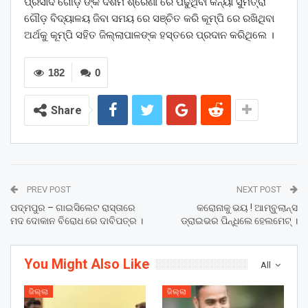
ପ୍ରସାଦ ଗୌଡ଼ ଙ୍କ ଦଶମ ଶ୍ରେଣୀ ରେ ପଢୁଥିବା କନ୍ୟା ସୁମିତ୍ରା
ଗୌଡ଼ ବିଦ୍ୟାଳୟ ଜିବା ସମୟ ରେ ସଞ୍ଚିତ କରି କୂମ୍ପି ରେ ରଖିଥିବା
ଅର୍ଥକୁ କୂମ୍ପି ସହିତ ଜିଲ୍ଲାପାଳଙ୍କ ହସ୍ତରେ ପ୍ରଦାନ କରିଥିଲେ ।
182
0
Share
PREV POST
NEXT POST
ପଦ୍ମପୁର – ଗାଇସିଲେଟ ରାସ୍ତାରେ
କରୋନାକୁ ଭୟ ! ଆମ୍ବୁଲାନ୍ସ
ମଦ ଦୋକାନ ବିରୋଧ ରେ ଦାବିପତ୍ର ।
ଡ୍ରାଇଭର ପିନ୍ଧିଲେ ହେଲମେଟ୍ ।
You Might Also Like
All
ଜିଲ୍ଲା
ଜିଲ୍ଲା