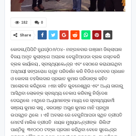
182
0
Share
କୋଦଳା,(ପିପିଟି ନ୍ଯୁଜ୍)୦୬/୦୪- ମଙ୍ଗଳବାର ଗଞ୍ଜାମ ଜିଲ୍ଲାପାଳ
ବିଜୟ ଅମୃତ କୁଲାଙ୍ଗେ ଅଚାନକ ବେଗୁନିଆପଡା ବ୍ଲକ ଗସ୍ତକରି
ବ୍ଲକ କାର୍ୟାଳୟ , ସ୍ବାସ୍ଥ୍ୟକେନ୍ଦ୍ର ଏବଂ ସେଠାରେ କରାଯାଇଥିବା
ଅସ୍ଥାୟୀ ସଙ୍ଘରୋଧ ଗ୍ରୁହ ପରିଦର୍ଶନ କରି ବିଡିଓ ବେଦବର ପ୍ରଧାନ
ଓ କୋଦଳା ତହସିଲଦାର ପ୍ରଭାତ କୁମାର ପରିଡାଙ୍କ ସହିତ
ଆଲୋଚନା କରିଥିଲେ ।ଏହା ସହିତ ଭୁବନେଶ୍ୱର ଏବଂ ଅନ୍ୟ ଜାଗାରୁ
ଆସିଥିବା ଲୋକଙ୍କ ସ୍ବାସ୍ଥ୍ୟ ଚେକାପ କରିବାକୁ ନିର୍ଦ୍ଦେଶ
ଦେଇଥିଲେ ।ଏଥିରେ ଅନ୍ୟମାନଙ୍କ ମଧ୍ୟ ରେ ସ୍ବାସ୍ଥ୍ୟକର୍ମୀ
ସଞ୍ଜୟ କୁମାର ସାହୁ , ସରପଞ୍ଚ ଅରୁଣ କୁମାର ମାଝି ପ୍ରମୁଖ
ଉପସ୍ଥିତ ଥିଲେ । ଏହି ଅବସର ରେ ବେଗୁନିଆପଡା ସ୍ଥିତ ତ୍ରୀପତି
ମୋଟର୍ସ ମାଲିକ ତ୍ରୀପତି ନାୟକ ମୁଖ୍ୟମନ୍ତ୍ରୀଙ୍କ ରିଲିଫ
ପାଣ୍ଠିକୁ ୩୧୦୦୦ ଟଙ୍କା ପ୍ରଦାନ କରିଥିବା ବେଳେ ସୁରେନ୍ଦ୍ର