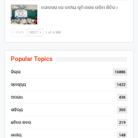
ପୋଲସରା ରେ ଜାତୀୟ କୃମି ନାଶକ ତାଲିମ ଶିବିର।
PREV
NEXT
1 of 4,988
Popular Topics
ଜିଲ୍ଲା
16886
ସ୍ବାସ୍ଥ୍ୟ
1422
ଅପରାଧ
436
ସାହିତ୍ୟ
350
ଛବିରେ ଖବର
219
ଜାତୀୟ
148