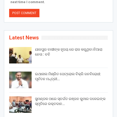
next time I comment.
Latest News
ଯାଜପୁର ବାସୀଙ୍କ ହୃଦୟ ରେ ରାଜ କରୁଥିବା ନିଆରା
ନେତା : ବବି
ଇଥାନାଲ ମିଶ୍ରିତ ପେଟ୍ରୋଲ ବିକ୍ରି ଜନବିରୋଧୀ:
ପୂର୍ବତନ ମନ୍ତ୍ରୀ…
ସୁମଣ୍ଡଳ ଠାରେ ସ୍ବର୍ଗତ ରଞ୍ଜନ କୁମାର ଦଳେଇଙ୍କ
ସ୍ମୃତିରେ ରକ୍ତଦାନ…