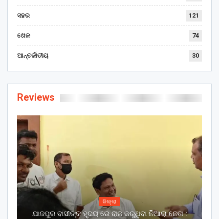
ସହର
121
ଖେଳ
74
ଆନ୍ତର୍ଜାତୀୟ
30
Reviews
ଜିଲ୍ଲା
ଯାଜପୁର ବାସୀଙ୍କ ହୃଦୟ ରେ ରାଜ କରୁଥିବା ନିଆରା ନେତା :