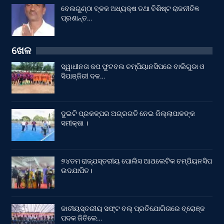
ବେଲଗୁଣ୍ଠା ବ୍ଳକ ଅଧ୍ୟକ୍ଷ ତଥା ବିଶିଷ୍ଟ ରାଜନୀତିଜ୍ଞ
ପ୍ରଶାନ୍ତ…
ଖେଳ
ସ୍ୱାଧୀନତା କପ ଫୁଟବଲ ଚମ୍ପିୟାନସିପରେ ବାଲିଗୁଡା ଓ
ସିପାଞ୍ଜିରୀ ଦଳ…
ଦୁଇଟି ପ୍ରକଳ୍ପର ଅଗ୍ରଗତି ନେଇ ଜିଲ୍ଲାପାଳଙ୍କ
ସମୀକ୍ଷା ।
୭୪ତମ ରାଜ୍ଯସ୍ତରୀୟ ପୋଲିସ ଆଥଲେଟିକ ଚମ୍ପିୟନସିପ
ଉଦଯାପିତ।
ଜାତୀୟସ୍ତରୀୟ ସଫ୍ଟ ବଲ୍ ପ୍ରତିଯୋଗିତାରେ ବ୍ରୋଞ୍ଜ
ପଦକ ଜିତିଲେ…