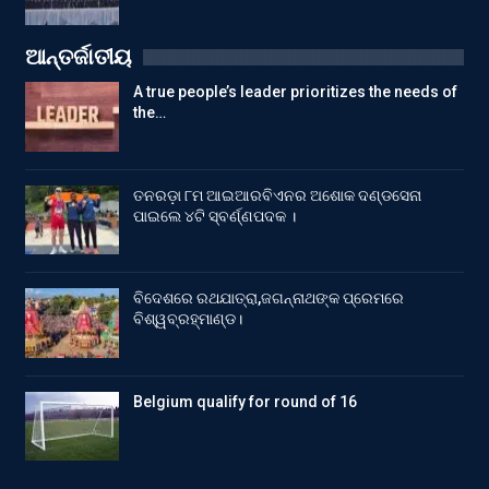
ଆନ୍ତର୍ଜାତୀୟ
A true people’s leader prioritizes the needs of
the…
ତନରଡ଼ା ୮ମ ଆଇଆରବିଏନର ଅଶୋକ ଦଣ୍ଡସେନା
ପାଇଲେ ୪ଟି ସ୍ବର୍ଣ୍ଣପଦକ ।
ବିଦେଶରେ ରଥଯାତ୍ରା,ଜଗନ୍ନାଥଙ୍କ ପ୍ରେମରେ
ବିଶ୍ୱବ୍ରହ୍ମାଣ୍ଡ।
Belgium qualify for round of 16