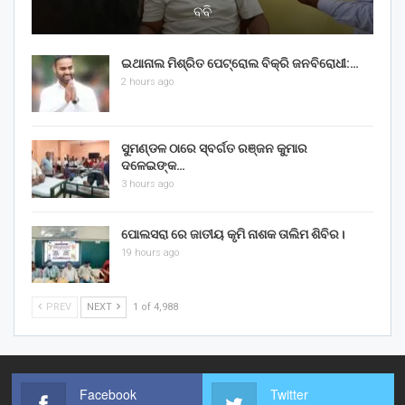
ବବି
ଇଥାନାଲ ମିଶ୍ରିତ ପେଟ୍ରୋଲ ବିକ୍ରି ଜନବିରୋଧୀ:…
2 hours ago
ସୁମଣ୍ଡଳ ଠାରେ ସ୍ବର୍ଗତ ରଞ୍ଜନ କୁମାର
ଦଳେଇଙ୍କ…
3 hours ago
ପୋଲସରା ରେ ଜାତୀୟ କୃମି ନାଶକ ତାଲିମ ଶିବିର।
19 hours ago
PREV
NEXT
1 of 4,988
Facebook
Twitter