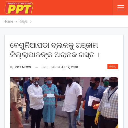
Home
ଜିଲ୍ଲା
ବେଗୁନିଆପଡା ବ୍ଲକକୁ ଗଞ୍ଜାମ
ଜିଲ୍ଲାପାଳଙ୍କ ଅଚାନକ ଗସ୍ତ ।
ଜିଲ୍ଲା
Last updated
Apr 7, 2020
By
PPT NEWS