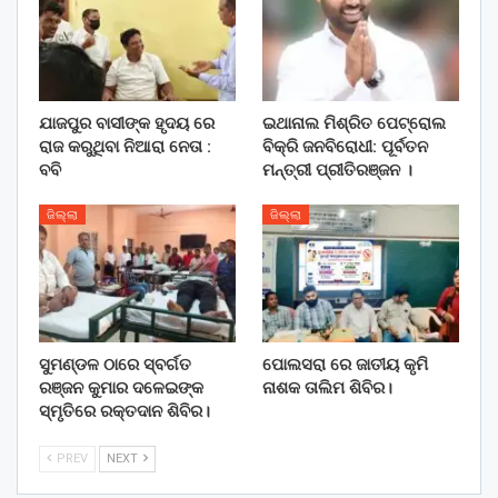
ଯାଜପୁର ବାସୀଙ୍କ ହୃଦୟ ରେ
ଇଥାନାଲ ମିଶ୍ରିତ ପେଟ୍ରୋଲ
ରାଜ କରୁଥିବା ନିଆରା ନେତା :
ବିକ୍ରି ଜନବିରୋଧୀ: ପୂର୍ବତନ
ବବି
ମନ୍ତ୍ରୀ ପ୍ରୀତିରଞ୍ଜନ ।
ଜିଲ୍ଲା
ଜିଲ୍ଲା
ସୁମଣ୍ଡଳ ଠାରେ ସ୍ବର୍ଗତ
ପୋଲସରା ରେ ଜାତୀୟ କୃମି
ରଞ୍ଜନ କୁମାର ଦଳେଇଙ୍କ
ନାଶକ ତାଲିମ ଶିବିର।
ସ୍ମୃତିରେ ରକ୍ତଦାନ ଶିବିର।
PREV
NEXT