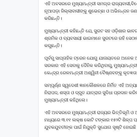
ଏହି ଅବସରରେ ମୁଖ୍ୟମନ୍ତ୍ରୀ ସମଗ୍ର ରାଜ୍ୟବାସୀ,ବିଶ
ନୂଆପଡ଼ା ଜିଲ୍ଲାବାସୀଙ୍କୁ ଶୁଭେଚ୍ଛା ଓ ଅଭିନନ୍ଦନ ଜ
କରିଛନ୍ତି।
ମୁଖ୍ୟମନ୍ତ୍ରୀ କହିଛନ୍ତି ଯେ, ସୁରଟ ସହ ଓଡ଼ିଶାର ଭାବଗ
ଶ୍ରମିକ ଓ ବ୍ୟବସାୟୀ ଭାଇମାନେ ସୁରଟରେ ରହି ସେଠାକ
କରୁଛନ୍ତି।
ପୂର୍ବରୁ ସାପ୍ତାହିକ ଟ୍ରେନ ଯୋଗୁ ଯାତାୟତରେ ଅନେକ 
ସରକାର ଏହି ସେବାକୁ ଦୈନିକ କରିଥିବାରୁ, ମୁଖ୍ୟମନ୍ତ୍
କେନ୍ଦ୍ର ରେଳମନ୍ତ୍ରୀ ଅଶ୍ୱିନୀ ବୈଷ୍ଣବଙ୍କୁ କୃତଜ୍ଞତ
ସମ୍ପୂର୍ଣ୍ଣ ସ୍ୱଦେଶୀ ଜ୍ଞାନକୌଶଳରେ ନିର୍ମିତ ଏହି ଅ
ନିରାପଦ, ଶସ୍ତା ଓ ଦ୍ରୁତ ଯାତ୍ରାର ସୁବିଧା ପ୍ରଦାନ କର
ମୁଖ୍ୟମନ୍ତ୍ରୀ କହିଥିଲେ।
ଏହି ଅବସରରେ ମୁଖ୍ୟମନ୍ତ୍ରୀ ରାଜ୍ୟର ଭିତ୍ତିଭୂମି ଓ
ମଧ୍ୟରେ ୩.୧୧ ଲକ୍ଷ କୋଟି ଟଙ୍କାର ୧୫୨ଟି ଶିଳ୍ପ ପ୍
ଯୁବକଯୁବତୀଙ୍କ ପାଇଁ ନିଯୁକ୍ତି ସୁଯୋଗ ସୃଷ୍ଟି ହୋଇଛି