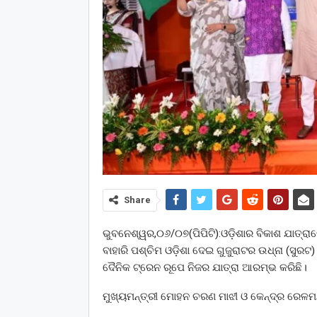
Share
ଭୁବନେଶ୍ୱର,୦୬/୦୭(ପିପିଟି):ଓଡ଼ିଶାର ବିକାଶ ଯାତ୍ର
ବାହାରି ପଶ୍ଚିମ ଓଡ଼ିଶା ଦେଇ ଗୁଜୁରାଟର ଉଧ୍‌ନା (ସୁରଟ
ଦୈନିକ ଟ୍ରେନ ରୂପେ ନିଜର ଯାତ୍ରା ଆରମ୍ଭ କରିଛି।
ମୁଖ୍ୟମନ୍ତ୍ରୀ ମୋହନ ଚରଣ ମାଝୀ ଓ କେନ୍ଦ୍ର ରେଳମନ