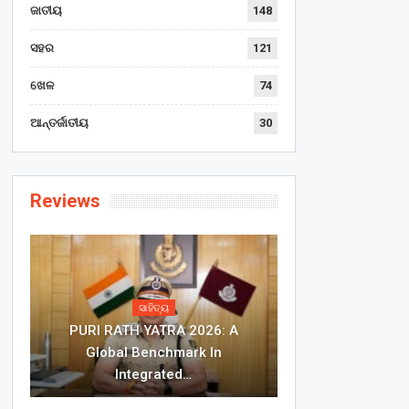
ଜାତୀୟ
148
ସହର
121
ଖେଳ
74
ଆନ୍ତର୍ଜାତୀୟ
30
Reviews
ସାହିତ୍ୟ
PURI RATH YATRA 2026: A
Global Benchmark In
Integrated…