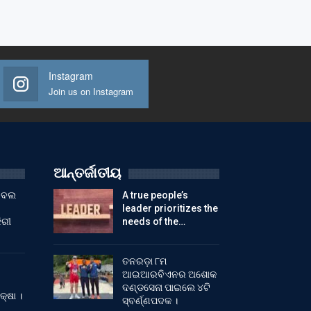
Instagram
Join us on Instagram
ଆନ୍ତର୍ଜାତୀୟ
ୁଟବଲ
A true people’s
leader prioritizes the
ିରୀ
needs of the…
ତନରଡ଼ା ୮ମ
ଆଇଆରବିଏନର ଅଶୋକ
ଦଣ୍ଡସେନା ପାଇଲେ ୪ଟି
କ୍ଷା ।
ସ୍ବର୍ଣ୍ଣପଦକ ।