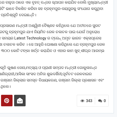
ବାହୁଦା ଠାରେ ଏକ ବୃହତ୍ ବନ୍ଦର ସ୍ଥାପନ କରାଯିବ ବୋଲି ମୁଖ୍ୟମନ୍ତ୍ରୀ
ସିଟି’ ଭାବେ ବିକଶିତ କରିବା ସହ ବ୍ରହ୍ମପୁର-ଜୟପୁରକୁ ସଂଯୋଗ କରୁଥିବା
 ପ୍ରତିଶ୍ରୁତି ଦେଇଛନ୍ତି।
ଓ ପ୍ରସାରଣ ମନ୍ତ୍ରୀ ଅଶ୍ୱିନୀ ବୈଷ୍ଣବ କହିଥିଲେ ଯେ ଅତୀତରେ ସୁରଟ
ଟରୁ ବ୍ରହ୍ମପୁର ଯାଏ ନିୟମିତ ରେଳ ଚଳାଚଳ ପାଇ ଯେଉଁ ଅନୁରୋଧ
ମାନ ସମୟର Latest Technology ର ଟ୍ରେନ୍ ଅମୃତ ଭାରତ ଏକ୍ସପ୍ରେସ
ିମୁଖେ ଚଳାଚଳ କରିବ । ସେ ଆହୁରି ଘୋଷଣା କରିଥିଲେ ଯେ ବ୍ରହ୍ମପୁର ରେଳ
 ୩୦୦ କୋଟି ଟଙ୍କା ଖର୍ଚ୍ଚ କରାଯିବ ଓ ଏହାର କାମ ଖୁବ୍ ଶୀଘ୍ର ଆରମ୍ଭ
ଭୂତି ଭୁଷଣ ଜେନା,ମତ୍ସ୍ୟ ଓ ପ୍ରାଣୀ ସମ୍ପଦ ମନ୍ତ୍ରୀ ଗୋକୁଳାନନ୍ଦ
ିଗ୍ରାହୀ,ଆସିକା ସାଂସଦ ଅନିତା ଶୁଭଦର୍ଶିନୀ,ପୂର୍ବତଟ ରେଳବାଇର
ଞ୍ଜାମ ଜିଲ୍ଲାର ସମସ୍ତ ବିଧାୟକଗଣ, ଗଞ୍ଜାମ ଜିଲ୍ଲା ପ୍ରଶାସନ ଏବଂ
 ଥିଲେ।
343
0