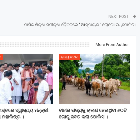
NEXT POST
ମାସିକ ଶିକ୍ଷା ସମୀକ୍ଷା ବୈଠକରେ ‘ ଆସ୍ପାୟର ‘ ଲୋଗୋ ଉନ୍ମୋଚିତ।
More From Author
ର
ରାଜ୍ୟ ଖବର
ସ୍ତରେ ସ୍ୱାସ୍ଥ୍ୟ ମନ୍ତ୍ରୀ
ବାହାର ରାଜ୍ୟକୁ ଚାଲାଣ ହେଉଥିବା ୬୦ଟି
 ମହାଲିଙ୍ଗ ।
ଗୋରୁ ଜବତ କଲା ପୋଲିସ ।