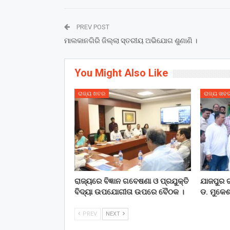
PREV POST
ମାଲକାନଗିରି ଜିଲ୍ଲା ସ୍ତରୀୟ ଅଭିଯୋଗ ଶୁଣାଣି ।
You Might Also Like
ରାଜ୍ୟ ଖବର
ରାଜ୍ୟ ଖବ
ରାଜ୍ୟରେ ବିଜ୍ଞାନ ଗବେଷଣା ଓ ପ୍ରଯୁକ୍ତି
ଯାଜପୁର ଗ
ବିଦ୍ୟା ଉପଯୋଗୀତା ଉପରେ ବୈଠକ ।
ଡ. ମୁକେଶ
PREV
NEXT