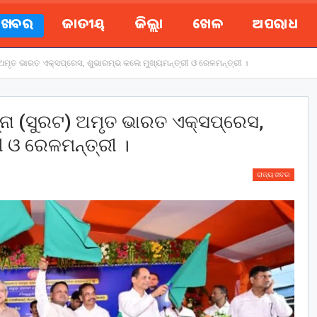
ୟ ଖବର
ଜାତୀୟ
ଜିଲ୍ଲା
ଖେଳ
ଅପରାଧ
) ଅମୃତ ଭାରତ ଏକ୍ସପ୍ରେସ, ଶୁଭାରମ୍ଭ କଲେ ମୁଖ୍ୟମନ୍ତ୍ରୀ ଓ ରେଳମନ୍ତ୍ରୀ ।
‌ନା (ସୁରଟ) ଅମୃତ ଭାରତ ଏକ୍ସପ୍ରେସ,
ୀ ଓ ରେଳମନ୍ତ୍ରୀ ।
ରାଜ୍ୟ ଖବର