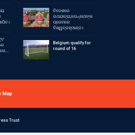
ୀୟ
ବିଦେଶରେ
କ
ରଥଯାତ୍ରା,ଜଗନ୍ନାଥଙ୍କ
ାପିତ।
ପ୍ରେମରେ
ବିଶ୍ୱବ୍ରହ୍ମାଣ୍ଡ।
୍ଟ
Belgium qualify for
ରେ
round of 16
ିଲେ…
e Map
ress Trust