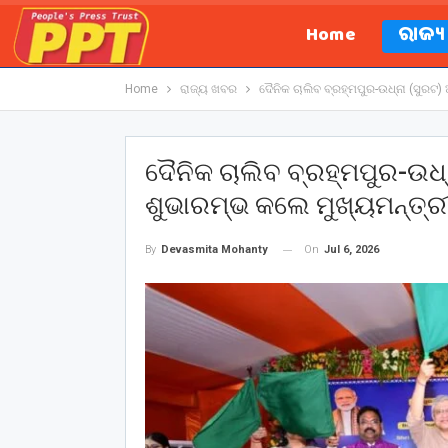
Home
ରାଜ୍
Home
ରାଜ୍ୟ ଖବର
ଦୈନିକ ଚାଲିବ ବ୍ରହ୍ମପୁର-ଉଧ୍‌ନା (ସୁରଟ
ଦୈନିକ ଚାଲିବ ବ୍ରହ୍ମପୁର-ଉଧ୍
ଶୁଭାରମ୍ଭ କଲେ ମୁଖ୍ୟମନ୍ତ୍ର
On
Jul 6, 2026
By
Devasmita Mohanty