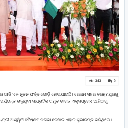
343
0
ାରେ ଆଜି ଏକ ନୂତନ ଫର୍ଦ୍ଦ ଯୋଡ଼ି ହୋଇଯାଇଛି। ରେଶମ ସହର ବ୍ରହ୍ମପୁରରୁ
) ପର୍ଯ୍ୟନ୍ତ ଚାଲୁଥିବା ସାପ୍ତାହିକ ଅମୃତ ଭାରତ ଏକ୍ସପ୍ରେସ ଆଜିଠାରୁ
୍ତ୍ରୀ ଅଶ୍ୱିନୀ ବୈଷ୍ଣବ ପତାକା ଦେଖାଇ ଏହାର ଶୁଭାରମ୍ଭ କରିଥିଲେ।