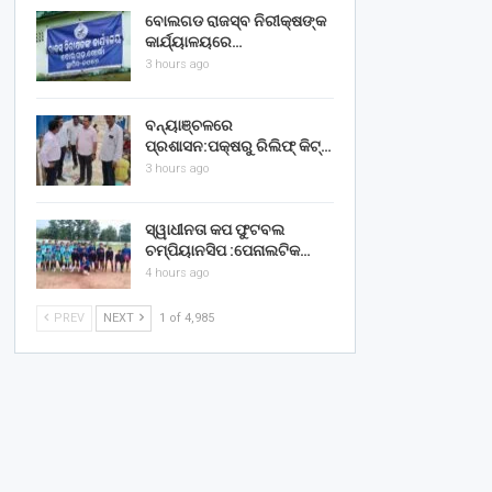
ବୋଲଗଡ ରାଜସ୍ବ ନିରୀକ୍ଷଙ୍କ
କାର୍ଯ୍ୟାଳୟରେ…
3 hours ago
ବନ୍ୟାଞ୍ଚଳରେ
ପ୍ରଶାସନ:ପକ୍ଷରୁ ରିଲିଫ୍ କିଟ୍…
3 hours ago
ସ୍ୱାଧୀନତା କପ ଫୁଟବଲ
ଚମ୍ପିୟାନସିପ :ପେନାଲଟିକ…
4 hours ago
PREV
NEXT
1 of 4,985