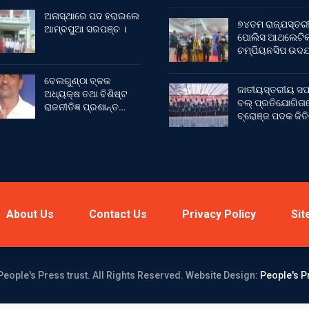
ଅନାସ୍ଥାରେ ପଦ ହରାଇଲେ
୭୪ତମ ରାଜ୍ଯସ୍ତର
ଆମ୍ବପୁଆ ସରପଞ୍ଚ ।
ପୋଲିସ ଆଥଲେଟି
ଚମ୍ପିୟନସିପ ଉଦଯ
ବେଲଗୁଣ୍ଠା ବ୍ଳକ
ଜାତୀୟସ୍ତରୀୟ ସଫ
ଅଧ୍ୟକ୍ଷ ତଥା ବିଶିଷ୍ଟ
ବଲ୍ ପ୍ରତିଯୋଗିତା
ରାଜନୀତିଜ୍ଞ ପ୍ରଶାନ୍ତ…
ବ୍ରୋଞ୍ଜ ପଦକ ଜିତ
About Us
Contact Us
Privacy Policy
Sit
People's Press trust. All Rights Reserved.
Website Design:
People's P