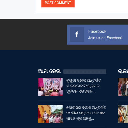
Facebook
Join us on Facebook
ଆମ ନେତା
ରାଜନ
ବୁଗୁଡା ବ୍ଲକ ଅନ୍ତର୍ଗତ
ଏ.କରଡାବାଡ଼ି ଗ୍ରାମର
ପୂର୍ବତନ ସରପଞ୍ଚ…
ପୋଲସରା ବ୍ଲକ ଅନ୍ତର୍ଗତ
ମନଶିଳା ଗ୍ରାମର ଗୋପାଳ
ସମାଜ କୂଳ ଗୃହକୁ…