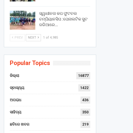
ସ୍ୱାଧୀନତା କପ ଫୁଟବଲ
ଚମ୍ପିୟାନସିପ :ପେନାଲଟିକ ସୁଟ
ଜରିଆରେ…
PREV
NEXT
1 of 4,985
Popular Topics
ଜିଲ୍ଲା
16877
ସ୍ବାସ୍ଥ୍ୟ
1422
ଅପରାଧ
436
ସାହିତ୍ୟ
350
ଛବିରେ ଖବର
219