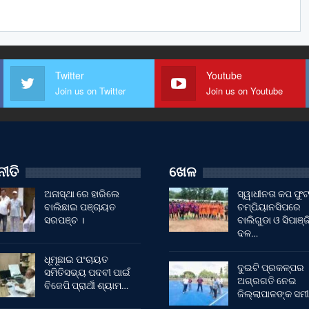
Twitter
Youtube
Join us on Twitter
Join us on Youtube
ୀତି
ଖେଳ
ଅନାସ୍ଥା ରେ ହାରିଲେ
ସ୍ୱାଧୀନତା କପ ଫ
ବାଲିଛାଇ ପଞ୍ଚାୟତ
ଚମ୍ପିୟାନସିପରେ
ସରପଞ୍ଚ ।
ବାଲିଗୁଡା ଓ ସିପାଞ୍ଜ
ଦଳ…
ଧୂମୂଛାଇ ପଂଚାୟତ
ଦୁଇଟି ପ୍ରକଳ୍ପର
ସମିତିସଭ୍ୟ ପଦବୀ ପାଇଁ
ଅଗ୍ରଗତି ନେଇ
ବିଜେପି ପ୍ରାର୍ଥୀ ଶ୍ୟାମ…
ଜିଲ୍ଲାପାଳଙ୍କ ସମୀ