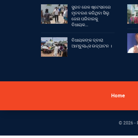
ସୁରତ ରେଳ ଷ୍ଟେସନରେ
ମୃତବରଣ କରିଥିବା ସିଲୁ
ଜେନା ପରିବାରକୁ
ବିଧାୟକ…
ବିଧାୟକଙ୍କ ଦ୍ବାରା
ଆମ୍ବୁଲାନ୍ସ ଉଦ୍‌ଘାଟନ ।
Home
© 2026 - 