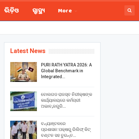
ଭିଡ଼ିଓ
ସ୍ବାସ୍ଥ୍ୟ
More
Latest News
PURI RATH YATRA 2026: A
Global Benchmark in
Integrated…
ବୋଲଗଡ ରାଜସ୍ବ ନିରୀକ୍ଷଙ୍କ
କାର୍ଯ୍ୟାଳୟରେ କର୍ମଚାରୀ
ଅଭାବ,ଜରୁରି…
ବନ୍ୟାଞ୍ଚଳରେ
ପ୍ରଶାସନ:ପକ୍ଷରୁ ରିଲିଫ୍ କିଟ୍
ବଣ୍ଟନ ସହ ତୁରନ୍ତ…