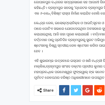
ଗୋପାଳପୁର ବନ୍ଦରର ସମ୍ପ୍ରସାରଣ ସହ ଆଗାମୀ ଦିନରେ 
କହିଛନ୍ତି। ବ୍ରହ୍ମପୁର ସହରକୁ ‘ଗ୍ରେଟର ବ୍ରହ୍ମପୁର 
ଏକ ୬-ଲେନ୍ ବିଶିଷ୍ଟ ରାସ୍ତା ନିର୍ମାଣ କରାଯିବ ବୋଲି ସେ
କେନ୍ଦ୍ର ରେଳ, ଇଲୋକ୍ଟ୍ରୋନିକ୍‌ସ ଓ ଆଇଟି,ସୂଚନା 
ଠାରେ ଗୋଟିଏ ସଭାରେ ଯୋଗଦେଇଥିବା ଅବସରରେ ସୁର
କରାଯାଇଥିଲା, ଆଜି ତାହା ପୂରଣ କରାଯାଇଛି । ବର୍ତ୍ତ
ବର୍ତ୍ତମାନ ଠାରୁ ପ୍ରତିଦିନ ବ୍ରହ୍ମପୁରରୁ ସୁରଟ ଅଭ
ଷ୍ଟେସନକୁ ବିଶ୍ୱ ସ୍ତରୀୟ ରେଳ ଷ୍ଟେସନ କରିବା ପାଇ
ହେବ ।
ଏହି ଶୁଭାରମ୍ଭ ଉତ୍ସବରେ ଇସ୍ପାତ ଓ ଖଣି ମନ୍ତ୍ରୀ ବି
ମଲ୍ଲିକ,ବ୍ରହ୍ମପୁର ସାଂସଦ ଡକ୍ଟର ପ୍ରଦୀପ କୁମାର ପାଣ
ମହାପ୍ରବନ୍ଧକ ପରମେଶ୍ୱର ଫୁଙ୍କୱାଲ୍ ଙ୍କ ସମେତ ଗ
ପୂର୍ବତଟ ରେଳପଥର ବରିଷ୍ଠ ଅଧିକାରୀମାନେ ଉପସ୍ଥିତ
Share