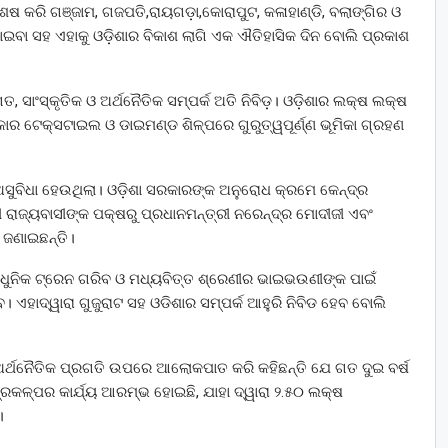
େଷ କରି ଗଞ୍ଜାମ, ଗଜପତି,ରାୟଗଡ଼ା,କୋରାପୁଟ, କଳାହାଣ୍ଡି, ବଲାଙ୍ଗିର ଓ
ଣାଇବା ସହ ଏହାକୁ ଓଡ଼ିଶାର ବିକାଶ ଲାଗି ଏକ ଐତିହାସିକ ଦିନ ବୋଲି ପ୍ରକାଶ
ତ, ସାଂସ୍କୃତିକ ଓ ଅର୍ଥନୈତିକ ସମ୍ପର୍କ ଅତି ନିବିଡ଼। ଓଡ଼ିଶାର ଲକ୍ଷ ଲକ୍ଷ
ାର ଟେକ୍ସଟାଇଲ ଓ ଡାଇମଣ୍ଡ ଶିଳ୍ପରେ ଗୁରୁତ୍ୱପୂର୍ଣ୍ଣ ଭୂମିକା ଗ୍ରହଣ
ଅସୁବିଧା ହେଉଥିଲା। ଓଡ଼ିଶା ସରକାରଙ୍କ ଅନୁରୋଧ କ୍ରମେ କେନ୍ଦ୍ର
ରୀ ରାଜ୍ୟବାସୀଙ୍କ ପକ୍ଷରୁ ପ୍ରଧାନମନ୍ତ୍ରୀ ନରେନ୍ଦ୍ର ମୋଦୀଜୀ ଏବଂ
ା ଜଣାଇଛନ୍ତି।
ତ୍ୟାଧୁନିକ ଟ୍ରେନ ଗରିବ ଓ ମଧ୍ୟବିତ୍ତ ଶ୍ରେଣୀର ଭାଇଭଉଣୀଙ୍କ ପାଇଁ
ିବ। ଏହାଦ୍ୱାରା ଗୁଜୁରାଟ ସହ ଓଡିଶାର ସମ୍ପର୍କ ଆହୁରି ନିବିଡ ହେବ ବୋଲି
 ଅର୍ଥନୈତିକ ପ୍ରଗତି ଉପରେ ଆଲୋକପାତ କରି କହିଛନ୍ତି ଯେ ଗତ ଦୁଇ ବର୍ଷ
ରକଳ୍ପର କାର୍ଯ୍ୟ ଆରମ୍ଭ ହୋଇଛି, ଯାହା ଦ୍ୱାରା ୨.୫୦ ଲକ୍ଷ
।