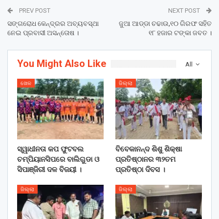
PREV POST
NEXT POST
ସଙ୍ଗରୋଧ କେନ୍ଦ୍ରର ଅବ୍ୟବସ୍ଥା
ଜୁଆ ଆଡ୍ଡା ଚଢାଉ,୧୦ ଗିରଫ ସହିତ
ନେଇ ପ୍ରବାସୀ ଅସନ୍ତୋଷ ।
୧୮ ହଜାର ଟଙ୍କା ଜବତ ।
You Might Also Like
All
ଖେଳ
ଜିଲ୍ଲା
ସ୍ୱାଧୀନତା କପ ଫୁଟବଲ
ବିବେକାନନ୍ଦ ଶିଶୁ ଶିକ୍ଷା
ଚମ୍ପିୟାନସିପରେ ବାଲିଗୁଡା ଓ
ପ୍ରତିଷ୍ଠାନର ୩୨ତମ
ସିପାଞ୍ଜିରୀ ଦଳ ବିଜୟୀ ।
ପ୍ରତିଷ୍ଠା ଦିବସ ।
ଜିଲ୍ଲା
ଜିଲ୍ଲା