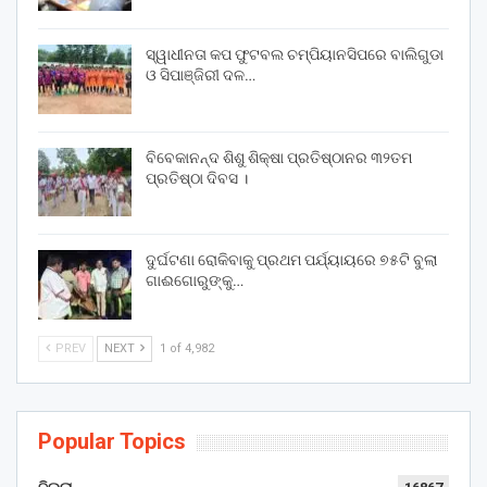
ସ୍ୱାଧୀନତା କପ ଫୁଟବଲ ଚମ୍ପିୟାନସିପରେ ବାଲିଗୁଡା
ଓ ସିପାଞ୍ଜିରୀ ଦଳ…
ବିବେକାନନ୍ଦ ଶିଶୁ ଶିକ୍ଷା ପ୍ରତିଷ୍ଠାନର ୩୨ତମ
ପ୍ରତିଷ୍ଠା ଦିବସ ।
ଦୁର୍ଘଟଣା ରୋକିବାକୁ ପ୍ରଥମ ପର୍ଯ୍ୟାୟରେ ୭୫ଟି ବୁଲା
ଗାଈଗୋରୁଙ୍କୁ…
PREV
NEXT
1 of 4,982
Popular Topics