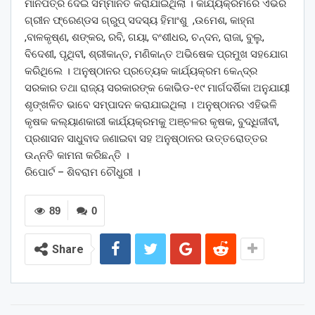
ମାନପତ୍ର ଦେଇ ସମ୍ମାନିତ କରାଯାଇଥିଲା । କାର୍ଯ୍ୟକ୍ରମରେ ଏଭର
ଗ୍ରୀନ ଫ୍ରେଣ୍ଡସ ଗ୍ରୁପ୍ ସଦସ୍ୟ ହିମାଂଶୁ ,ଉମେଶ, କାହ୍ନା
,ବାଳକୃଷ୍ଣ, ଶଙ୍କର, ରବି, ଗୟା, ବଂଶୀଧର, ଚନ୍ଦନ, ରାଜା, ବୁଲୁ,
ବିଦେଶୀ, ପୃଥିବୀ, ଶ୍ରୀକାନ୍ତ, ମଣିକାନ୍ତ ଅଭିଷେକ ପ୍ରମୁଖ ସହଯୋଗ
କରିଥିଲେ । ଅନୁଷ୍ଠାନର ପ୍ରତ୍ୟେକ କାର୍ଯ୍ୟକ୍ରମ କେନ୍ଦ୍ର
ସରକାର ତଥା ରାଜ୍ୟ ସରକାରଙ୍କ କୋଭିଡ-୧୯ ମାର୍ଗଦର୍ଶିକା ଅନୁଯାୟୀ
ଶୃଙ୍ଖଳିତ ଭାବେ ସମ୍ପାଦନ କରାଯାଇଥିଲା । ଅନୁଷ୍ଠାନର ଏହିଭଳି
କୃଷକ କଲ୍ୟାଣକାରୀ କାର୍ଯ୍ୟକ୍ରମକୁ ଅଞ୍ଚଳର କୃଷକ, ବୁଦ୍ଧିଜୀବୀ,
ପ୍ରଶାସନ ସାଧୁବାଦ ଜଣାଇବା ସହ ଅନୁଷ୍ଠାନର ଉତ୍ତରୋତ୍ତର
ଉନ୍ନତି କାମନା କରିଛନ୍ତି ।
ରିପୋର୍ଟ – ଶିବରାମ ଚୌଧୁରୀ ।
89
0
Share