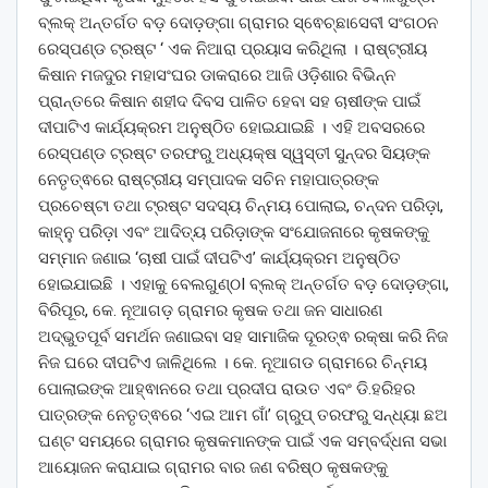
ବ୍ଲକ୍ ଅନ୍ତର୍ଗତ ବଡ଼ ଦୋଡ଼ଙ୍ଗା ଗ୍ରାମର ସ୍ଵେଚ୍ଛାସେବୀ ସଂଗଠନ
ରେସ୍ପଣ୍ଡ ଟ୍ରଷ୍ଟ ‘ ଏକ ନିଆରା ପ୍ରୟାସ କରିଥିଲା । ରାଷ୍ଟ୍ରୀୟ
କିଷାନ ମଜଦୁର ମହାସଂଘର ଡାକରାରେ ଆଜି ଓଡ଼ିଶାର ବିଭିନ୍ନ
ପ୍ରାନ୍ତରେ କିଷାନ ଶହୀଦ ଦିବସ ପାଳିତ ହେବା ସହ ଚାଷୀଙ୍କ ପାଇଁ
ଦୀପାଟିଏ କାର୍ଯ୍ୟକ୍ରମ ଅନୁଷ୍ଠିତ ହୋଇଯାଇଛି । ଏହି ଅବସରରେ
ରେସ୍ପଣ୍ଡ ଟ୍ରଷ୍ଟ ତରଫରୁ ଅଧ୍ୟକ୍ଷ ସ୍ୱସ୍ତୀ ସୁନ୍ଦର ସିୟଙ୍କ
ନେତୃତ୍ଵରେ ରାଷ୍ଟ୍ରୀୟ ସମ୍ପାଦକ ସଚିନ ମହାପାତ୍ରଙ୍କ
ପ୍ରଚେଷ୍ଟା ତଥା ଟ୍ରଷ୍ଟ ସଦସ୍ୟ ଚିନ୍ମୟ ପୋଲାଇ, ଚନ୍ଦନ ପରିଡ଼ା,
କାହ୍ନୁ ପରିଡ଼ା ଏବଂ ଆଦିତ୍ୟ ପରିଡ଼ାଙ୍କ ସଂଯୋଜନାରେ କୃଷକଙ୍କୁ
ସମ୍ମାନ ଜଣାଇ ‘ଚାଷୀ ପାଇଁ ଦୀପଟିଏ’ କାର୍ଯ୍ୟକ୍ରମ ଅନୁଷ୍ଠିତ
ହୋଇଯାଇଛି । ଏହାକୁ ବେଲଗୁଣ୍ଠI ବ୍ଲକ୍ ଅନ୍ତର୍ଗତ ବଡ଼ ଦୋଡ଼ଙ୍ଗା,
ବିରିପୂର, କେ. ନୂଆଗଡ଼ ଗ୍ରାମର କୃଷକ ତଥା ଜନ ସାଧାରଣ
ଅଦ୍ଭୁତପୂର୍ବ ସମର୍ଥନ ଜଣାଇବା ସହ ସାମାଜିକ ଦୂରତ୍ଵ ରକ୍ଷା କରି ନିଜ
ନିଜ ଘରେ ଦୀପଟିଏ ଜାଳିଥିଲେ । କେ. ନୂଆଗଡ ଗ୍ରାମରେ ଚିନ୍ମୟ
ପୋଲାଇଙ୍କ ଆହ୍ଵାନରେ ତଥା ପ୍ରଦୀପ ରାଉତ ଏବଂ ଡି.ହରିହର
ପାତ୍ରଙ୍କ ନେତୃତ୍ଵରେ ‘ଏଇ ଆମ ଗାଁ’ ଗ୍ରୁପ୍ ତରଫରୁ ସନ୍ଧ୍ୟା ଛଅ
ଘଣ୍ଟ ସମୟରେ ଗ୍ରାମର କୃଷକମାନଙ୍କ ପାଇଁ ଏକ ସମ୍ବର୍ଦ୍ଧନା ସଭା
ଆୟୋଜନ କରାଯାଇ ଗ୍ରାମର ବାର ଜଣ ବରିଷ୍ଠ କୃଷକଙ୍କୁ