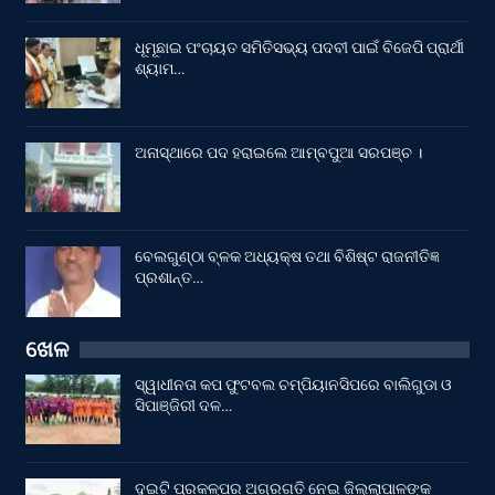
ଧୂମୂଛାଇ ପଂଚାୟତ ସମିତିସଭ୍ୟ ପଦବୀ ପାଇଁ ବିଜେପି ପ୍ରାର୍ଥୀ
ଶ୍ୟାମ…
ଅନାସ୍ଥାରେ ପଦ ହରାଇଲେ ଆମ୍ବପୁଆ ସରପଞ୍ଚ ।
ବେଲଗୁଣ୍ଠା ବ୍ଳକ ଅଧ୍ୟକ୍ଷ ତଥା ବିଶିଷ୍ଟ ରାଜନୀତିଜ୍ଞ
ପ୍ରଶାନ୍ତ…
ଖେଳ
ସ୍ୱାଧୀନତା କପ ଫୁଟବଲ ଚମ୍ପିୟାନସିପରେ ବାଲିଗୁଡା ଓ
ସିପାଞ୍ଜିରୀ ଦଳ…
ଦୁଇଟି ପ୍ରକଳ୍ପର ଅଗ୍ରଗତି ନେଇ ଜିଲ୍ଲାପାଳଙ୍କ