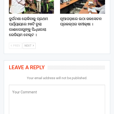
ଦୁର୍ଘଟଣା ରୋକିବାକୁ ପ୍ରଥମ
ନୂଆପଡ଼ାରେ ଉଠା ଜଳସେଚନ
ପର୍ଯ୍ୟାୟରେ ୭୫ଟି ବୁଲା
ପ୍ରକଳ୍ପର ସମୀକ୍ଷା ।
ଗାଈଗୋରୁଙ୍କୁ ପିନ୍ଧାଗଲା
ରେଡିୟମ ବେଲ୍ଟ ।
PREV
NEXT
LEAVE A REPLY
Your email address will not be published.