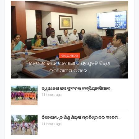
ରାଜ୍ୟ ଖବର
ରାଜ୍ୟରେ ବିଜ୍ଞାନ ଗବେଷଣା ଓ ପ୍ରଯୁକ୍ତି ବିଦ୍ୟା
ଉପଯୋଗୀତା ଉପରେ…
ସ୍ୱାଧୀନତା କପ ଫୁଟବଲ ଚମ୍ପିୟାନସିପରେ…
11 hours ago
ବିବେକାନନ୍ଦ ଶିଶୁ ଶିକ୍ଷା ପ୍ରତିଷ୍ଠାନର ୩୨ତମ…
11 hours ago