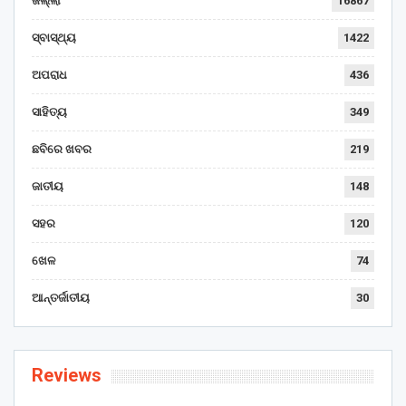
ଜିଲ୍ଲା
16867
ସ୍ବାସ୍ଥ୍ୟ
1422
ଅପରାଧ
436
ସାହିତ୍ୟ
349
ଛବିରେ ଖବର
219
ଜାତୀୟ
148
ସହର
120
ଖେଳ
74
ଆନ୍ତର୍ଜାତୀୟ
30
Reviews