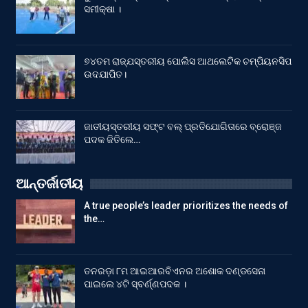
ସମୀକ୍ଷା ।
୭୪ତମ ରାଜ୍ଯସ୍ତରୀୟ ପୋଲିସ ଆଥଲେଟିକ ଚମ୍ପିୟନସିପ
ଉଦଯାପିତ।
ଜାତୀୟସ୍ତରୀୟ ସଫ୍ଟ ବଲ୍ ପ୍ରତିଯୋଗିତାରେ ବ୍ରୋଞ୍ଜ
ପଦକ ଜିତିଲେ…
ଆନ୍ତର୍ଜାତୀୟ
A true people’s leader prioritizes the needs of
the…
ତନରଡ଼ା ୮ମ ଆଇଆରବିଏନର ଅଶୋକ ଦଣ୍ଡସେନା
ପାଇଲେ ୪ଟି ସ୍ବର୍ଣ୍ଣପଦକ ।