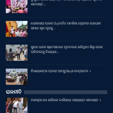
ସରପଞ୍ଚ…
ପୋଲସରା ବ୍ଲକ ଅନ୍ତର୍ଗତ ମନଶିଳା ଗ୍ରାମର ଗୋପାଳ
ସମାଜ କୂଳ ଗୃହକୁ…
ସୁରତ ରେଳ ଷ୍ଟେସନରେ ମୃତବରଣ କରିଥିବା ସିଲୁ ଜେନା
ପରିବାରକୁ ବିଧାୟକ…
ବିଧାୟକଙ୍କ ଦ୍ବାରା ଆମ୍ବୁଲାନ୍ସ ଉଦ୍‌ଘାଟନ ।
ରାଜନୀତି
ଅନାସ୍ଥା ରେ ହାରିଲେ ବାଲିଛାଇ ପଞ୍ଚାୟତ ସରପଞ୍ଚ ।