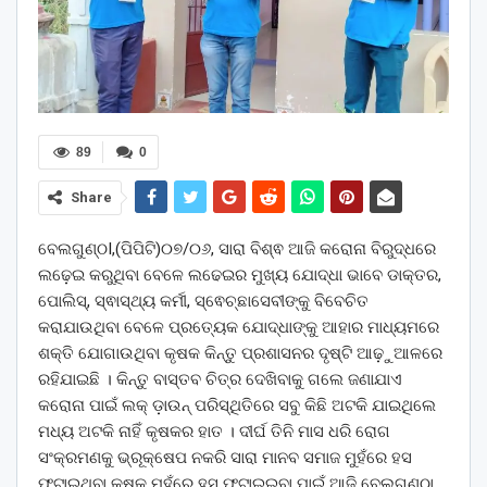
89
0
Share
ବେଲଗୁଣ୍ଠI,(ପିପିଟି)୦୭/୦୬, ସାରା ବିଶ୍ଵ ଆଜି କରୋନା ବିରୁଦ୍ଧରେ
ଲଢ଼େଇ କରୁଥିବା ବେଳେ ଲଢେଇର ମୁଖ୍ୟ ଯୋଦ୍ଧା ଭାବେ ଡାକ୍ତର,
ପୋଲିସ୍, ସ୍ଵାସ୍ଥ୍ୟ କର୍ମୀ, ସ୍ଵେଚ୍ଛାସେବୀଙ୍କୁ ବିବେଚିତ
କରାଯାଉଥିବା ବେଳେ ପ୍ରତ୍ୟେକ ଯୋଦ୍ଧାଙ୍କୁ ଆହାର ମାଧ୍ୟମରେ
ଶକ୍ତି ଯୋଗାଉଥିବା କୃଷକ କିନ୍ତୁ ପ୍ରଶାସନର ଦୃଷ୍ଟି ଆଢ଼ୁଆଳରେ
ରହିଯାଇଛି । କିନ୍ତୁ ବାସ୍ତବ ଚିତ୍ର ଦେଖିବାକୁ ଗଲେ ଜଣାଯାଏ
କରୋନା ପାଇଁ ଲକ୍ ଡ଼ାଉନ୍ ପରିସ୍ଥିତିରେ ସବୁ କିଛି ଅଟକି ଯାଇଥିଲେ
ମଧ୍ୟ ଅଟକି ନାହିଁ କୃଷକର ହାତ । ଦୀର୍ଘ ତିନି ମାସ ଧରି ରୋଗ
ସଂକ୍ରମଣକୁ ଭ୍ରୂକ୍ଷେପ ନକରି ସାରା ମାନବ ସମାଜ ମୁହଁରେ ହସ
ଫୁଟାଇଥିବା କୃଷକ ମୁହଁରେ ହସ ଫୁଟାଇଇବା ପାଇଁ ଆଜି ବେଲଗୁଣ୍ଠା