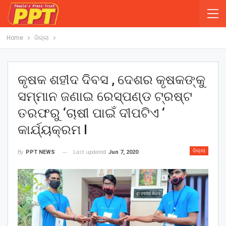
Home
ଜିଲ୍ଲା
କୃଷକ ଶହୀଦ ଦିବସ , ଦେଶର କୃଷକଙ୍କୁ
ସମ୍ମାନ ଜଣାଇ ରେସ୍ପଣ୍ଡ ଟ୍ରଷ୍ଟ
ତରଫରୁ ‘ଚାଷୀ ପାଇଁ ଦୀପଟିଏ ‘
କାର୍ଯ୍ୟକ୍ରମ I
ଜିଲ୍ଲା
Last updated
Jun 7, 2020
By
PPT NEWS