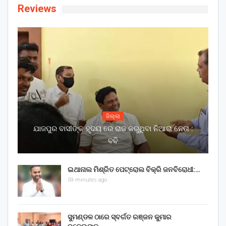
Reviews
ଜିଲ୍ଲା
ଯାଜପୁର ବାସୀଙ୍କ ହୃଦୟ ରେ ରାଜ କରୁଥିବା ନିଆରା ନେତା :
ବବି
ଇଥାନାଲ ମିଶ୍ରିତ ପେଟ୍ରୋଲ ବିକ୍ରି ଜନବିରୋଧୀ:…
59 minutes ago
ସୁମଣ୍ଡଳ ଠାରେ ସ୍ବର୍ଗତ ରଞ୍ଜନ କୁମାର