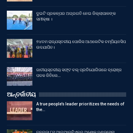
ଦୁଇଟି ପ୍ରକଳ୍ପର ଅଗ୍ରଗତି ନେଇ ଜିଲ୍ଲାପାଳଙ୍କ
ସମୀକ୍ଷା ।
୭୪ତମ ରାଜ୍ଯସ୍ତରୀୟ ପୋଲିସ ଆଥଲେଟିକ ଚମ୍ପିୟନସିପ
ଉଦଯାପିତ।
ଜାତୀୟସ୍ତରୀୟ ସଫ୍ଟ ବଲ୍ ପ୍ରତିଯୋଗିତାରେ ବ୍ରୋଞ୍ଜ
ପଦକ ଜିତିଲେ…
ଆନ୍ତର୍ଜାତୀୟ
A true people’s leader prioritizes the needs of
the…
ତନରଡ଼ା ୮ମ ଆଇଆରବିଏନର ଅଶୋକ ଦଣ୍ଡସେନା