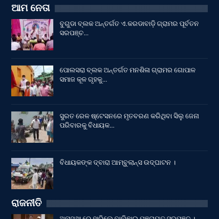
ଆମ ନେତା
ବୁଗୁଡା ବ୍ଲକ ଅନ୍ତର୍ଗତ ଏ.କରଡାବାଡ଼ି ଗ୍ରାମର ପୂର୍ବତନ
ସରପଞ୍ଚ…
ପୋଲସରା ବ୍ଲକ ଅନ୍ତର୍ଗତ ମନଶିଳା ଗ୍ରାମର ଗୋପାଳ
ସମାଜ କୂଳ ଗୃହକୁ…
ସୁରତ ରେଳ ଷ୍ଟେସନରେ ମୃତବରଣ କରିଥିବା ସିଲୁ ଜେନା
ପରିବାରକୁ ବିଧାୟକ…
ବିଧାୟକଙ୍କ ଦ୍ବାରା ଆମ୍ବୁଲାନ୍ସ ଉଦ୍‌ଘାଟନ ।
ରାଜନୀତି
ଅନାସ୍ଥା ରେ ହାରିଲେ ବାଲିଛାଇ ପଞ୍ଚାୟତ ସରପଞ୍ଚ ।