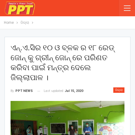
Home
ଜିଲ୍ଲା
ଏନ୍.ଏ.ସିର ୧୦ ଓ ବ୍ଳକ ର ୧୮ ରେଡ୍
ଜୋନ୍ କୁ ଗ୍ରୀନ୍ ଜୋନ୍ ରେ ପରିଣତ
କରିବା ପାଇଁ ମନ୍ତ୍ର ଦେଲେ
ଜିଲ୍ଲାପାଳ ।
ଜିଲ୍ଲା
Last updated
Jul 15, 2020
By
PPT NEWS