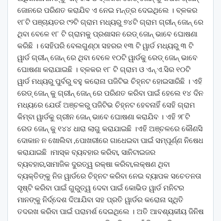
ଜୋନରେ ପରିଣତ କରାଯିବ ଏ ନେଇ ମନ୍ତ୍ର ଦେଇଥିଲେ । ବ୍ଳକର
୧୮ଟି ପଞ୍ଚାୟତର ୯୨ଟି ଗ୍ରାମ ମଧ୍ୟରୁ ୭୪ଟି ଗ୍ରାମ ଗ୍ରୀନ୍ ଜୋନ୍ ରେ
ଥିବା ବେଳେ ୧୮ ଟି ଗ୍ରାମକୁ ପ୍ରଶାସନ ରେଡ୍ ଜୋନ୍ ଭାବେ ଘୋଷଣା
କରିଛି । ସେହିପରି ବେଲଗୁଣ୍ଠା ସହରର ୧୩ ଟି ୱାର୍ଡ ମଧ୍ୟରୁ ୩ ଟି
ୱାର୍ଡ ଗ୍ରୀନ୍ ଜୋନ୍ ରେ ଥିବା ବେଳେ ୧୦ଟି ୱାର୍ଡକୁ ରେଡ୍ ଜୋନ୍ ଭାବେ
ଘୋଷଣା କରାଯାଇଛି । ବ୍ଳକର ୧୮ ଟି ଗ୍ରାମ ଓ ଏନ୍.ଏ.ସିର ୧୦ଟି
ୱାର୍ଡ ମଧ୍ୟରୁ ପୁର୍ବରୁ ବହୁ କରୋନା ପଜିଟିଭ ଚିହ୍ନଟ ହୋଇସାରିଛି । ଏହି
ରେଡ୍ ଜୋନ୍ କୁ ଗ୍ରୀନ୍ ଜୋନ୍ ରେ ପରିଣତ କରିବା ପାଇଁ ହେଲେ ୧୪ ଦିନ
ମଧ୍ୟରେ ଯେଉଁ ଅଞ୍ଚଳରୁ ପଜିଟିଭ ଚିହ୍ନଟ ହେବନାହିଁ ସେହି ଗ୍ରାମ
କିମ୍ବା ୱାର୍ଡକୁ ଗ୍ରୀନ ଜୋନ୍ ଭାବେ ଘୋଷଣା କରାଯିବ । ଏହି ୨୮ଟି
ରେଡ ଜୋନ୍ କୁ ୧୪୪ ଧାରା ଲାଗୁ କରାଯାଇଛି ।ଏହି ଅଞ୍ଚଳରେ କୌଣସି
ଦୋକାନ ନ ଖୋଲିବା ,ପୋଖରୀରେ ଗାଧେଇବା ପାଇଁ ସମ୍ପୂର୍ଣ୍ଣ ନିଷେଧ
କରାଯାଇଛି ।ମାସ୍କ ବ୍ୟବହାର କରିବା, ସାନିଟାଇଜର
ବ୍ୟବହାର,ସାମାଜିକ ଦୁରତ୍ୱ ରକ୍ଷା କରିବା,ଲକ୍ଷଣ ଥିବା
ବ୍ୟକ୍ତିଙ୍କୁ ନିଜ ୱାର୍ଡରେ ଚିହ୍ନଟ କରିବା ନେଇ ବ୍ୟାପକ ସଚେତନତା
ସୃଷ୍ଟି କରିବା ପାଇଁ ଗୁରୁତ୍ୱ ଦେବା ପାଇଁ କୋଭିଡ ୱାର୍ଡ ମନିଟର
ମାନଙ୍କୁ ନିର୍ଦ୍ଦେଶ ଦିଆଯିବା ସହ ପ୍ରତି ୱାର୍ଡର କରୋନା ସ୍ଥିତି
ତଦରଖ କରିବା ପାଇଁ ପରାମର୍ଶ ଦେଇଥିଲେ । ଅତି ଆବଶ୍ୟକୀୟ ଜିନିଷ