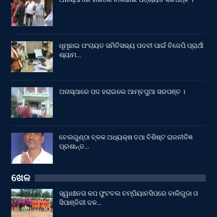
ଧୂମୂଛାଇ ପଂଚାୟତ ସମିତିସଭ୍ୟ ପଦବୀ ପାଇଁ ବିଜେପି ପ୍ରାର୍ଥୀ
ଶ୍ୟାମ…
ଅନାସ୍ଥାରେ ପଦ ହରାଇଲେ ଆମ୍ବପୁଆ ସରପଞ୍ଚ ।
ବେଲଗୁଣ୍ଠା ବ୍ଳକ ଅଧ୍ୟକ୍ଷ ତଥା ବିଶିଷ୍ଟ ରାଜନୀତିଜ୍ଞ
ପ୍ରଶାନ୍ତ…
ଖେଳ
ସ୍ୱାଧୀନତା କପ ଫୁଟବଲ ଚମ୍ପିୟାନସିପରେ ବାଲିଗୁଡା ଓ
ସିପାଞ୍ଜିରୀ ଦଳ…