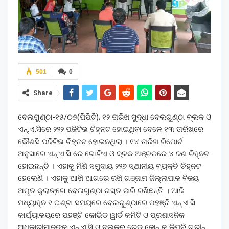
501
0
Share
ବେଲଗୁଣ୍ଠା-୧୫/୦୭(ପିପିଟି); ୧୨ ତାରିଖ ସୁଦ୍ଧା ବେଲଗୁଣ୍ଠା ବ୍ଲକ ଓ
ଏନ୍.ଏ.ସିରେ ୨୨୨ ପଜିଟିଭ ଚିହ୍ନଟ ହୋଇଥିବା ବେଳେ ୧୩ ତାରିଖରେ
କୌଣସି ପଜିଟିଭ ଚିହ୍ନଟ ହୋଇନଥିଲା । ୧୪ ତାରିଖ ରିପୋର୍ଟ
ଅନୁସାରେ ଏନ୍.ଏ.ସି ରେ ଗୋଟିଏ ଓ ବ୍ଳକ ଅଞ୍ଚଳରେ ୪ ଜଣ ଚିହ୍ନଟ
ହୋଇଛନ୍ତି । ଏହାକୁ ମିଶି ସମୁଦାୟ ୨୨୭ ସ୍ଥାନୀୟ ବ୍ୟକ୍ତି ଚିହ୍ନଟ
ହେଲେଣି । ଏହାକୁ ଆଖି ଆଗରେ ରଖି ଗଞ୍ଜାମ ଜିଲ୍ଲାପାଳ ବିଜୟ
ଅମୃତ କୁଲାଙ୍ଗେ ବେଲଗୁଣ୍ଠା ଗସ୍ତ ଜାରି ରଖିଛନ୍ତି । ଆଜି
ମଧ୍ୟାହ୍ନ ୧ ଘଣ୍ଟା ସମୟରେ ବେଲଗୁଣ୍ଠାରେ ପହଞ୍ଚି ଏନ୍.ଏ.ସି
କାର୍ଯ୍ୟାଳୟରେ ପହଞ୍ଚି କୋଭିଡ ୱାର୍ଡ କମିଟି ଓ ପ୍ରଶାସନିକ
ଅଧିକାରୀମାନଙ୍କୁ ଏନ୍.ଏ.ସି ଓ ବ୍ଲକର ରେଡ୍ ଜୋନ୍ କୁ କିପରି ଗ୍ରୀନ୍