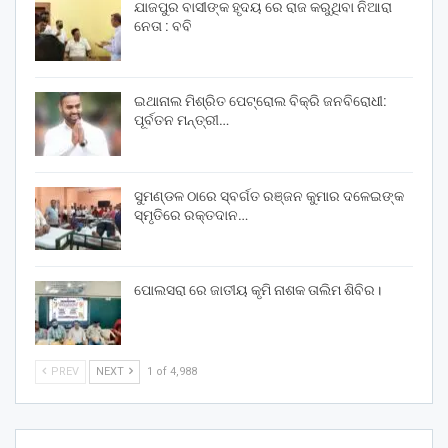
ଯାଜପୁର ବାସୀଙ୍କ ହୃଦୟ ରେ ରାଜ କରୁଥିବା ନିଆରା
ନେତା : ବବି
ଇଥାନାଲ ମିଶ୍ରିତ ପେଟ୍ରୋଲ ବିକ୍ରି ଜନବିରୋଧୀ:
ପୂର୍ବତନ ମନ୍ତ୍ରୀ…
ସୁମଣ୍ଡଳ ଠାରେ ସ୍ବର୍ଗତ ରଞ୍ଜନ କୁମାର ଦଳେଇଙ୍କ
ସ୍ମୃତିରେ ରକ୍ତଦାନ…
ପୋଲସରା ରେ ଜାତୀୟ କୃମି ନାଶକ ତାଲିମ ଶିବିର।
PREV
NEXT
1 of 4,988