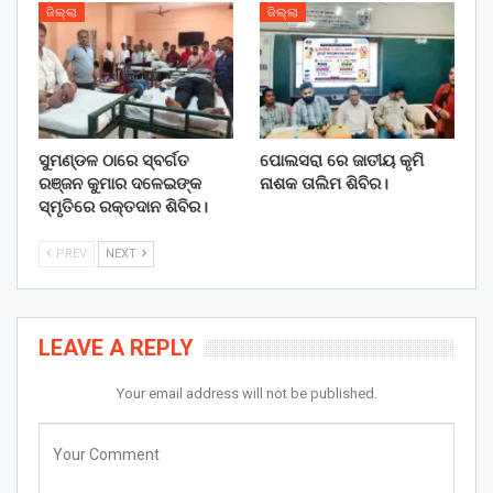
ଜିଲ୍ଲା
ଜିଲ୍ଲା
ସୁମଣ୍ଡଳ ଠାରେ ସ୍ବର୍ଗତ
ପୋଲସରା ରେ ଜାତୀୟ କୃମି
ରଞ୍ଜନ କୁମାର ଦଳେଇଙ୍କ
ନାଶକ ତାଲିମ ଶିବିର।
ସ୍ମୃତିରେ ରକ୍ତଦାନ ଶିବିର।
PREV
NEXT
LEAVE A REPLY
Your email address will not be published.