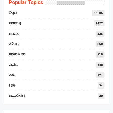
Popular Topics
ଜିଲ୍ଲା
16886
ସ୍ବାସ୍ଥ୍ୟ
1422
ଅପରାଧ
436
ସାହିତ୍ୟ
350
ଛବିରେ ଖବର
219
ଜାତୀୟ
148
ସହର
121
ଖେଳ
74
ଆନ୍ତର୍ଜାତୀୟ
30