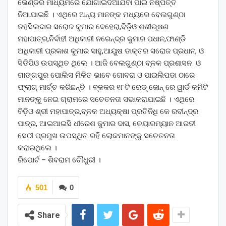
ଭେଣ୍ଡର ମାଧ୍ୟମରେ ଯୋଗାଇଦିଆଯିବା ପାଇଁ ନିଷ୍ପତ୍ତି
ନିଆଯାଇଛି । ଏଥିରେ ଅନ୍ୟ ମାନଙ୍କ ମଧ୍ୟରେ ବେଲଗୁଣ୍ଠା
ତହସିଲଦାର ସରୋଜ କୁମାର ବେହେରା,ବିଡ଼ିଓ ଶଶୀଭୂଷଣ
ମହାପାତ୍ର,ନିର୍ବାହୀ ଅଧିକାରୀ ନରେନ୍ଦ୍ର କୁମାର ପଧାନ,ଫାଣ୍ଡି
ଅଧିକାରୀ ପ୍ରକାଶ କୁମାର ସାହୁ,ଆୟୁଷ ଡାକ୍ତର ସରୋଜ ପ୍ରଧାନ, ଓ
ସିଡିପିଓ ଉପସ୍ଥିତ ଥିଲେ । ଆଜି ବେଲଗୁଣ୍ଠା ବ୍ଳକ ପ୍ରଶାସନ ଓ
ଗାଙ୍ଗପୁର ପୋଲିସ ମିଳିତ ଭାବେ ଗୋବରା ଓ ପାଇଲିପଡା ଠାରେ
ଫ୍ଲାଗ୍ ମାର୍ଚ୍ଚ କରିଛନ୍ତି । ବ୍ଳକର ୧୮ଟି ରେଡ୍ ଜୋନ୍ ରେ ୱାର୍ଡ କମିଟି
ମାନଙ୍କୁ ନେଇ ଗ୍ରାମରେ ସଚେତନତା ସଭାକରାଯାଇଛି । ଏଥିରେ
ବିଡ଼ିଓ ଶ୍ରୀ ମହାପାତ୍ର,ବ୍ଳକ ଅଧ୍ୟକ୍ଷା ପ୍ରତିନିଧି କେ ରବୀନ୍ଦ୍ର
ପାତ୍ର, ଆଇଆଇସି ଧୀରେଶ କୁମାର ଦାସ, ଚେୟାରମ୍ୟାନ ଆରତୀ
ସେଠୀ ପ୍ରମୁଖ ଉପସ୍ଥିତ ରହି ଲୋକମାନଙ୍କୁ ସଚେତନତା
କରାଇଥିଲେ ।
ରିପୋର୍ଟ – ଶିବରାମ ଚୌଧୁରୀ ।
501
0
Share