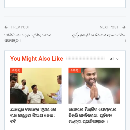
PREV POST
NEXT POST
ବାକିଲିକଣା ଗ୍ରାମକୁ ସିଲ୍ କଲେ
ସୁର୍ଯ୍ୟକାନ୍ତି ମେଡିକାଲ ଷ୍ଟୋର ସିଲ
ସରପଞ୍ଚ ।
।
You Might Also Like
All
ଜିଲ୍ଲା
ଜିଲ୍ଲା
ଯାଜପୁର ବାସୀଙ୍କ ହୃଦୟ ରେ
ଇଥାନାଲ ମିଶ୍ରିତ ପେଟ୍ରୋଲ
ରାଜ କରୁଥିବା ନିଆରା ନେତା :
ବିକ୍ରି ଜନବିରୋଧୀ: ପୂର୍ବତନ
ବବି
ମନ୍ତ୍ରୀ ପ୍ରୀତିରଞ୍ଜନ ।