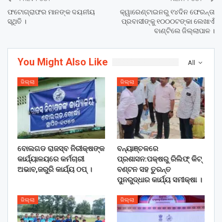
ଫଟୋଗ୍ରାଫର ମାନଙ୍କ ଦୟନୀୟ
କ୍ୱାରେଣ୍ଟାଇନରୁ ୧୪ଦିନ ଫେରନ୍ତା
ସ୍ଥିତି ।
ପ୍ରବାସୀଙ୍କୁ ୧୦୦୦ଟଙ୍କା ଲେଖାଏଁ
ବାଣ୍ଟିଲେ ଜିଲ୍ଲାପାଳ ।
You Might Also Like
All
ଜିଲ୍ଲା
ଜିଲ୍ଲା
ବୋଲଗଡ ରାଜସ୍ବ ନିରୀକ୍ଷଙ୍କ
ବନ୍ୟାଞ୍ଚଳରେ
କାର୍ଯ୍ୟାଳୟରେ କର୍ମଚାରୀ
ପ୍ରଶାସନ:ପକ୍ଷରୁ ରିଲିଫ୍ କିଟ୍
ଅଭାବ,ଜରୁରି କାର୍ଯ୍ୟ ଠପ୍ ।
ବଣ୍ଟନ ସହ ତୁରନ୍ତ
ପୁନରୁଦ୍ଧାର କାର୍ଯ୍ୟ ସମୀକ୍ଷା ।
ଜିଲ୍ଲା
ଜିଲ୍ଲା