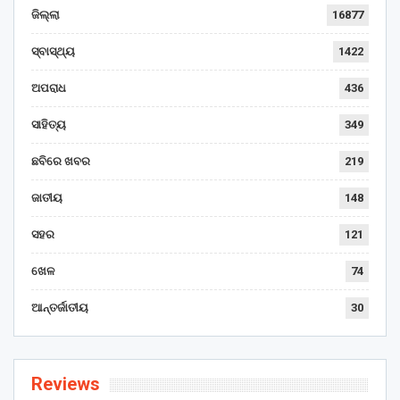
ଜିଲ୍ଲା
16877
ସ୍ବାସ୍ଥ୍ୟ
1422
ଅପରାଧ
436
ସାହିତ୍ୟ
349
ଛବିରେ ଖବର
219
ଜାତୀୟ
148
ସହର
121
ଖେଳ
74
ଆନ୍ତର୍ଜାତୀୟ
30
Reviews