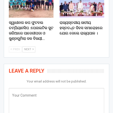
ସ୍ୱାଧୀନତା କପ ଫୁଟବଲ
ରାଜ୍ୟସ୍ତରୀୟ ଜାତୀୟ
ଚମ୍ପିୟାନସିପ :ପେନାଲଟିକ ସୁଟ
ହସ୍ତତନ୍ତ ଦିବସ ସମାରୋହରେ
ଜରିଆରେ ପାଦେରୀପଡା ଓ
ଯୋଗ ଦେଲେ ରାଜ୍ୟପାଳ ।
ସୁଣ୍ଡରୁମିଲା ଦଳ ବିଜୟୀ…
PREV
NEXT
LEAVE A REPLY
Your email address will not be published.