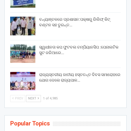
ବନ୍ୟାଞ୍ଚଳରେ ପ୍ରଶାସନ:ପକ୍ଷରୁ ରିଲିଫ୍ କିଟ୍
ବଣ୍ଟନ ସହ ତୁରନ୍ତ…
ସ୍ୱାଧୀନତା କପ ଫୁଟବଲ ଚମ୍ପିୟାନସିପ :ପେନାଲଟିକ
ସୁଟ ଜରିଆରେ…
ରାଜ୍ୟସ୍ତରୀୟ ଜାତୀୟ ହସ୍ତତନ୍ତ ଦିବସ ସମାରୋହରେ
ଯୋଗ ଦେଲେ ରାଜ୍ୟପାଳ…
PREV
NEXT
1 of 4,985
Popular Topics