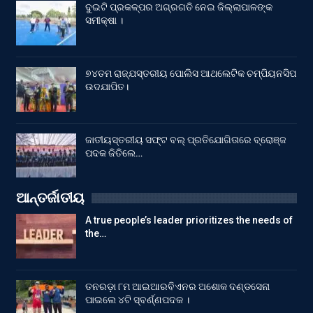
ଦୁଇଟି ପ୍ରକଳ୍ପର ଅଗ୍ରଗତି ନେଇ ଜିଲ୍ଲାପାଳଙ୍କ
ସମୀକ୍ଷା ।
୭୪ତମ ରାଜ୍ଯସ୍ତରୀୟ ପୋଲିସ ଆଥଲେଟିକ ଚମ୍ପିୟନସିପ
ଉଦଯାପିତ।
ଜାତୀୟସ୍ତରୀୟ ସଫ୍ଟ ବଲ୍ ପ୍ରତିଯୋଗିତାରେ ବ୍ରୋଞ୍ଜ
ପଦକ ଜିତିଲେ…
ଆନ୍ତର୍ଜାତୀୟ
A true people’s leader prioritizes the needs of
the…
ତନରଡ଼ା ୮ମ ଆଇଆରବିଏନର ଅଶୋକ ଦଣ୍ଡସେନା
ପାଇଲେ ୪ଟି ସ୍ବର୍ଣ୍ଣପଦକ ।