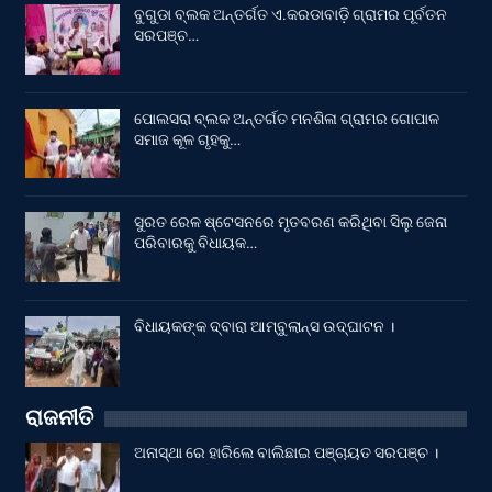
ବୁଗୁଡା ବ୍ଲକ ଅନ୍ତର୍ଗତ ଏ.କରଡାବାଡ଼ି ଗ୍ରାମର ପୂର୍ବତନ
ସରପଞ୍ଚ…
ପୋଲସରା ବ୍ଲକ ଅନ୍ତର୍ଗତ ମନଶିଳା ଗ୍ରାମର ଗୋପାଳ
ସମାଜ କୂଳ ଗୃହକୁ…
ସୁରତ ରେଳ ଷ୍ଟେସନରେ ମୃତବରଣ କରିଥିବା ସିଲୁ ଜେନା
ପରିବାରକୁ ବିଧାୟକ…
ବିଧାୟକଙ୍କ ଦ୍ବାରା ଆମ୍ବୁଲାନ୍ସ ଉଦ୍‌ଘାଟନ ।
ରାଜନୀତି
ଅନାସ୍ଥା ରେ ହାରିଲେ ବାଲିଛାଇ ପଞ୍ଚାୟତ ସରପଞ୍ଚ ।