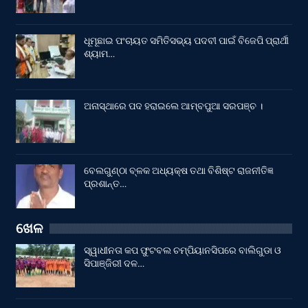
ଧୂମୂଛାଇ ପଂଚାୟତ ସମିତିସଭ୍ୟ ପଦବୀ ପାଇଁ ବିଜେପି ପ୍ରାର୍ଥୀ
ଶ୍ୟାମ…
ଅନାସ୍ଥାରେ ପଦ ହରାଇଲେ ଆମ୍ବପୁଆ ସରପଞ୍ଚ ।
ବେଲଗୁଣ୍ଠା ବ୍ଳକ ଅଧ୍ୟକ୍ଷ ତଥା ବିଶିଷ୍ଟ ରାଜନୀତିଜ୍ଞ
ପ୍ରଶାନ୍ତ…
ଖେଳ
ସ୍ୱାଧୀନତା କପ ଫୁଟବଲ ଚମ୍ପିୟାନସିପରେ ବାଲିଗୁଡା ଓ
ସିପାଞ୍ଜିରୀ ଦଳ…