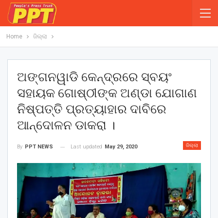
Home
ଜିଲ୍ଲା
ଅଙ୍ଗନୱାଡି କେନ୍ଦ୍ରରେ ସ୍ବୟଂ
ସହାୟକ ଗୋଷ୍ଠୀଙ୍କ ଅଣ୍ଡା ଯୋଗାଣ
ନିଷ୍ପତ୍ତି ପ୍ରତ୍ୟାହାର ଦାବିରେ
ଆନ୍ଦୋଳନ ଡାକରା ।
ଜିଲ୍ଲା
Last updated
May 29, 2020
By
PPT NEWS