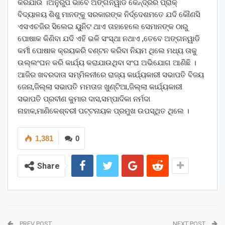
କରିଯାଉ ।ଅନୁରୁପ ଭାବେ ଅଙ୍ଗନୱାଡି କେନ୍ଦ୍ରର ପ୍ରାକ୍
ବିଦ୍ୟାଳୟ ଶିଶୁ ମାନଙ୍କୁ ସରକାରଙ୍କ ନିର୍ଦ୍ଦେଶମତେ ଯଦି କୌଣସି
ଏସଏଚଜିର ସିଲେଇ ୟୁନିଟ ଥାଏ ତାହାହେଲେ ସେମାନଙ୍କ ଠାରୁ
ପୋଷାକ କିଣିବା ଯଦି ଏହି ଭଳି ସଂସ୍ଥା ନଥାଏ ,ତେବେ ଅଙ୍ଗନୱାଡି
କର୍ମୀ ପୋଷାକ କ୍ରୟକରି ବଣ୍ଟନ କରିବା ନିୟମ ଥିଲେ ମଧ୍ୟ ତାକୁ
ଉଲ୍ଲଂଘନ କରି କାର୍ଯ୍ୟ କରାଯାଉଥିବା ସଂଘ ଅଭିଯୋଗ ଆଣିଛି ।
ଆଜିର ଖବରଦାତା ସମ୍ମିଳନୀରେ ରାଜ୍ୟ କାର୍ଯ୍ୟକାରୀ ସଭାପତି ବିଜୟ
ଜେନା,ଜିଲ୍ଲା ସଭାପତି ମମତାଜ ଖୁଣ୍ଟିଆ,ଜିଲ୍ଲା କାର୍ଯ୍ୟକାରୀ
ସଭାପତି ପ୍ରବୀଣ କୁମାର ଦାସ,ସମ୍ପାଦିକା ନର୍ମଦା
ନାହାକ,ମାଣିକେଶ୍ବରୀ ପଟ୍ଟନାୟକ ପ୍ରମୁଖ ଉପସ୍ଥିତ ଥିଲେ ।
1,381
0
Share
PREV POST
NEXT POST