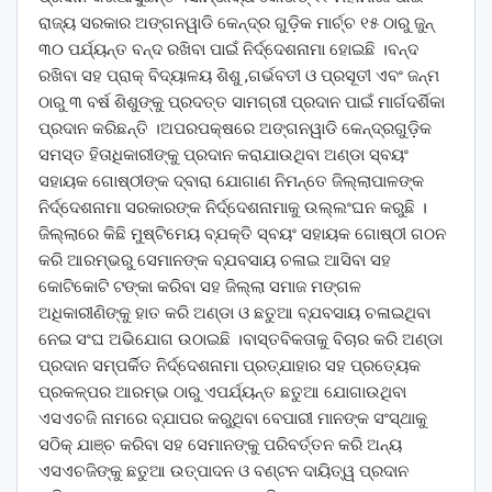
ରାଜ୍ୟ ସରକାର ଅଙ୍ଗନୱାଡି କେନ୍ଦ୍ର ଗୁଡ଼ିକ ମାର୍ଚ୍ଚ ୧୫ ଠାରୁ ଜୁନ୍
୩୦ ପର୍ଯ୍ୟନ୍ତ ବନ୍ଦ ରଖିବା ପାଇଁ ନିର୍ଦ୍ଦେଶନାମା ହୋଇଛି ।ବନ୍ଦ
ରଖିବା ସହ ପ୍ରାକ୍ ବିଦ୍ୟାଳୟ ଶିଶୁ ,ଗର୍ଭବତୀ ଓ ପ୍ରସୂତୀ ଏବଂ ଜନ୍ମ
ଠାରୁ ୩ ବର୍ଷ ଶିଶୁଙ୍କୁ ପ୍ରଦତ୍ତ ସାମଗ୍ରୀ ପ୍ରଦାନ ପାଇଁ ମାର୍ଗଦର୍ଶିକା
ପ୍ରଦାନ କରିଛନ୍ତି ।ଅପରପକ୍ଷରେ ଅଙ୍ଗନୱାଡି କେନ୍ଦ୍ରଗୁଡ଼ିକ
ସମସ୍ତ ହିତାଧିକାରୀଙ୍କୁ ପ୍ରଦାନ କରାଯାଉଥିବା ଅଣ୍ଡା ସ୍ବୟଂ
ସହାୟକ ଗୋଷ୍ଠୀଙ୍କ ଦ୍ବାରା ଯୋଗାଣ ନିମନ୍ତେ ଜିଲ୍ଲାପାଳଙ୍କ
ନିର୍ଦ୍ଦେଶନାମା ସରକାରଙ୍କ ନିର୍ଦ୍ଦେଶନାମାକୁ ଉଲ୍ଲଂଘନ କରୁଛି ।
ଜିଲ୍ଲାରେ କିଛି ମୁଷ୍ଟିମେୟ ବ୍ଯକ୍ତି ସ୍ବୟଂ ସହାୟକ ଗୋଷ୍ଠୀ ଗଠନ
କରି ଆରମ୍ଭରୁ ସେମାନଙ୍କ ବ୍ଯବସାୟ ଚଳାଇ ଆସିବା ସହ
କୋଟିକୋଟି ଟଙ୍କା କରିବା ସହ ଜିଲ୍ଲା ସମାଜ ମଙ୍ଗଳ
ଅଧିକାରୀଣିଙ୍କୁ ହାତ କରି ଅଣ୍ଡା ଓ ଛତୁଆ ବ୍ଯବସାୟ ଚଳାଇଥିବା
ନେଇ ସଂଘ ଅଭିଯୋଗ ଉଠାଇଛି ।ବାସ୍ତବିକତାକୁ ବିଚାର କରି ଅଣ୍ଡା
ପ୍ରଦାନ ସମ୍ପର୍କିତ ନିର୍ଦ୍ଦେଶନାମା ପ୍ରତ୍ଯାହାର ସହ ପ୍ରତ୍ୟେକ
ପ୍ରକଳ୍ପର ଆରମ୍ଭ ଠାରୁ ଏପର୍ଯ୍ୟନ୍ତ ଛତୁଆ ଯୋଗାଉଥିବା
ଏସଏଚଜି ନାମରେ ବ୍ଯାପର କରୁଥିବା ବେପାରୀ ମାନଙ୍କ ସଂସ୍ଥାକୁ
ସଠିକ୍ ଯାଞ୍ଚ କରିବା ସହ ସେମାନଙ୍କୁ ପରିବର୍ତ୍ତନ କରି ଅନ୍ୟ
ଏସଏଚଜିଙ୍କୁ ଛତୁଆ ଉତ୍ପାଦନ ଓ ବଣ୍ଟନ ଦାୟିତ୍ୱ ପ୍ରଦାନ