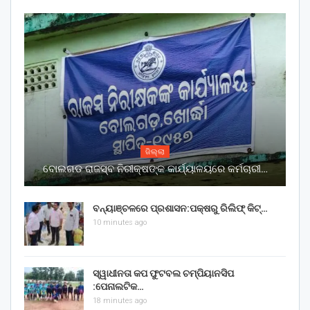
ଜିଲ୍ଲା
ବୋଲଗଡ ରାଜସ୍ବ ନିରୀକ୍ଷଙ୍କ କାର୍ଯ୍ୟାଳୟରେ କର୍ମଚାରୀ…
ବନ୍ୟାଞ୍ଚଳରେ ପ୍ରଶାସନ:ପକ୍ଷରୁ ରିଲିଫ୍ କିଟ୍…
10 minutes ago
ସ୍ୱାଧୀନତା କପ ଫୁଟବଲ ଚମ୍ପିୟାନସିପ
:ପେନାଲଟିକ…
18 minutes ago