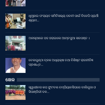
ଧୂମୂଛାଇ ପଂଚାୟତ ସମିତିସଭ୍ୟ ପଦବୀ ପାଇଁ ବିଜେପି ପ୍ରାର୍ଥୀ
ଶ୍ୟାମ…
ଅନାସ୍ଥାରେ ପଦ ହରାଇଲେ ଆମ୍ବପୁଆ ସରପଞ୍ଚ ।
ବେଲଗୁଣ୍ଠା ବ୍ଳକ ଅଧ୍ୟକ୍ଷ ତଥା ବିଶିଷ୍ଟ ରାଜନୀତିଜ୍ଞ
ପ୍ରଶାନ୍ତ…
ଖେଳ
ସ୍ୱାଧୀନତା କପ ଫୁଟବଲ ଚମ୍ପିୟାନସିପରେ ବାଲିଗୁଡା ଓ
ସିପାଞ୍ଜିରୀ ଦଳ…