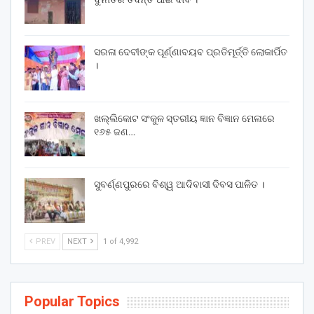
ସରଳା ଦେବୀଙ୍କ ପୂର୍ଣ୍ଣାବୟବ ପ୍ରତିମୂର୍ତ୍ତି ଲୋକାର୍ପିତ
।
ଖଲ୍ଲିକୋଟ ସଂକୁଳ ସ୍ତରୀୟ ଜ୍ଞାନ ବିଜ୍ଞାନ ମେଳାରେ
୧୬୫ ଜଣ…
ସୁବର୍ଣ୍ଣପୁରରେ ବିଶ୍ୱ ଆଦିବାସୀ ଦିବସ ପାଳିତ ।
PREV
NEXT
1 of 4,992
Popular Topics