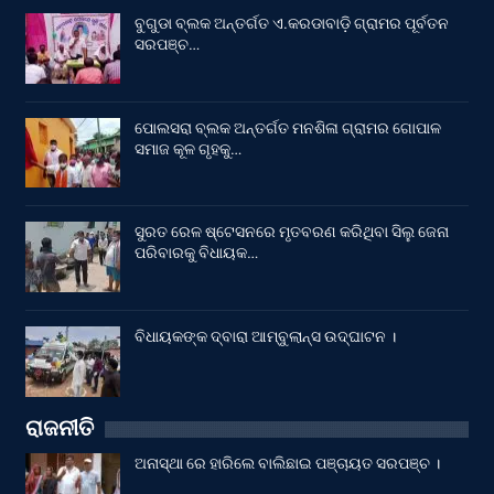
ବୁଗୁଡା ବ୍ଲକ ଅନ୍ତର୍ଗତ ଏ.କରଡାବାଡ଼ି ଗ୍ରାମର ପୂର୍ବତନ
ସରପଞ୍ଚ…
ପୋଲସରା ବ୍ଲକ ଅନ୍ତର୍ଗତ ମନଶିଳା ଗ୍ରାମର ଗୋପାଳ
ସମାଜ କୂଳ ଗୃହକୁ…
ସୁରତ ରେଳ ଷ୍ଟେସନରେ ମୃତବରଣ କରିଥିବା ସିଲୁ ଜେନା
ପରିବାରକୁ ବିଧାୟକ…
ବିଧାୟକଙ୍କ ଦ୍ବାରା ଆମ୍ବୁଲାନ୍ସ ଉଦ୍‌ଘାଟନ ।
ରାଜନୀତି
ଅନାସ୍ଥା ରେ ହାରିଲେ ବାଲିଛାଇ ପଞ୍ଚାୟତ ସରପଞ୍ଚ ।