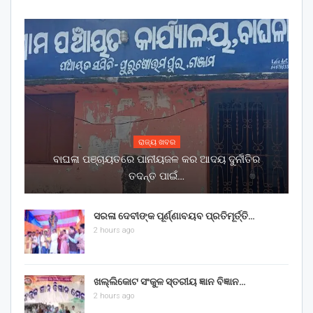
ରାଜ୍ୟ ଖବର
ବାଘଳା ପଞ୍ଚାୟତରେ ପାନୀୟଜଳ କର ଆଦୟ ଦୁର୍ନୀତିର
ତଦନ୍ତ ପାଇଁ…
ସରଳା ଦେବୀଙ୍କ ପୂର୍ଣ୍ଣାବୟବ ପ୍ରତିମୂର୍ତ୍ତି…
2 hours ago
ଖଲ୍ଲିକୋଟ ସଂକୁଳ ସ୍ତରୀୟ ଜ୍ଞାନ ବିଜ୍ଞାନ…
2 hours ago