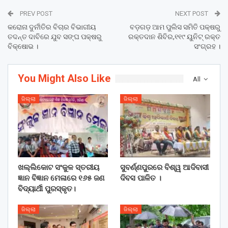
PREV POST
NEXT POST
କରୋନା ଦୁର୍ନୀତିର ବିଚାର ବିଭାଗୀୟ
ବଡ଼ଗଡ଼ ଆମ ପୁଲିସ ସମିତି ପକ୍ଷରୁ
ତଦନ୍ତ ଦାବିରେ ଯୁବ ସଙ୍ଘ ପକ୍ଷରୁ
ରକ୍ତଦାନ ଶିବିର,୧୧୯ ୟୁନିଟ୍ ରକ୍ତ
ବିକ୍ଷୋଭ ।
ସଂଗ୍ରହ ।
You Might Also Like
All
ଜିଲ୍ଲା
ଜିଲ୍ଲା
ଖଲ୍ଲିକୋଟ ସଂକୁଳ ସ୍ତରୀୟ
ସୁବର୍ଣ୍ଣପୁରରେ ବିଶ୍ୱ ଆଦିବାସୀ
ଜ୍ଞାନ ବିଜ୍ଞାନ ମେଳାରେ ୧୬୫ ଜଣ
ଦିବସ ପାଳିତ ।
ବିଦ୍ୟାର୍ଥୀ ପୁରସ୍କୃତ।
ଜିଲ୍ଲା
ଜିଲ୍ଲା