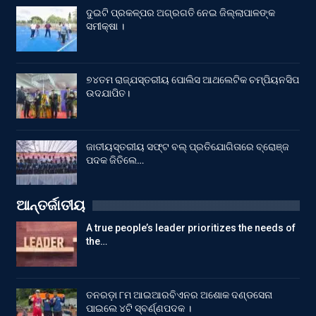
ଦୁଇଟି ପ୍ରକଳ୍ପର ଅଗ୍ରଗତି ନେଇ ଜିଲ୍ଲାପାଳଙ୍କ
ସମୀକ୍ଷା ।
୭୪ତମ ରାଜ୍ଯସ୍ତରୀୟ ପୋଲିସ ଆଥଲେଟିକ ଚମ୍ପିୟନସିପ
ଉଦଯାପିତ।
ଜାତୀୟସ୍ତରୀୟ ସଫ୍ଟ ବଲ୍ ପ୍ରତିଯୋଗିତାରେ ବ୍ରୋଞ୍ଜ
ପଦକ ଜିତିଲେ…
ଆନ୍ତର୍ଜାତୀୟ
A true people’s leader prioritizes the needs of
the…
ତନରଡ଼ା ୮ମ ଆଇଆରବିଏନର ଅଶୋକ ଦଣ୍ଡସେନା
ପାଇଲେ ୪ଟି ସ୍ବର୍ଣ୍ଣପଦକ ।