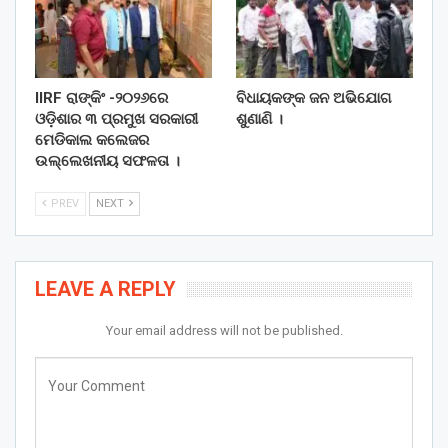
IIRF ରାଙ୍କିଂ -୨୦୨୬ରେ
ବିଧାୟକଙ୍କ ଜନ ଅଭିଯୋଗ
ଓଡ଼ିଶାର ୩ ପ୍ରମୁଖ ସରକାରୀ
ଶୁଣାଣି ।
ମେଡିକାଲ କଲେଜର
ଉଲ୍ଲେଖନୀୟ ସଫଳତା ।
PREV
NEXT
LEAVE A REPLY
Your email address will not be published.