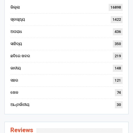
ଜିଲ୍ଲା
16898
ସ୍ବାସ୍ଥ୍ୟ
1422
ଅପରାଧ
436
ସାହିତ୍ୟ
350
ଛବିରେ ଖବର
219
ଜାତୀୟ
148
ସହର
121
ଖେଳ
74
ଆନ୍ତର୍ଜାତୀୟ
30
Reviews