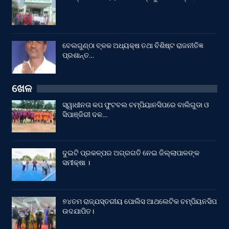
ବେଲଗୁଣ୍ଠା ବ୍ଳକ ଅଧ୍ୟକ୍ଷ ତଥା ବିଶିଷ୍ଟ ରାଜନୀତିଜ୍ଞ
ପ୍ରଶାନ୍ତ…
ଖେଳ
ସ୍ୱାଧୀନତା କପ ଫୁଟବଲ ଚମ୍ପିୟାନସିପରେ ବାଲିଗୁଡା ଓ
ସିପାଞ୍ଜିରୀ ଦଳ…
ଦୁଇଟି ପ୍ରକଳ୍ପର ଅଗ୍ରଗତି ନେଇ ଜିଲ୍ଲାପାଳଙ୍କ
ସମୀକ୍ଷା ।
୭୪ତମ ରାଜ୍ଯସ୍ତରୀୟ ପୋଲିସ ଆଥଲେଟିକ ଚମ୍ପିୟନସିପ
ଉଦଯାପିତ।