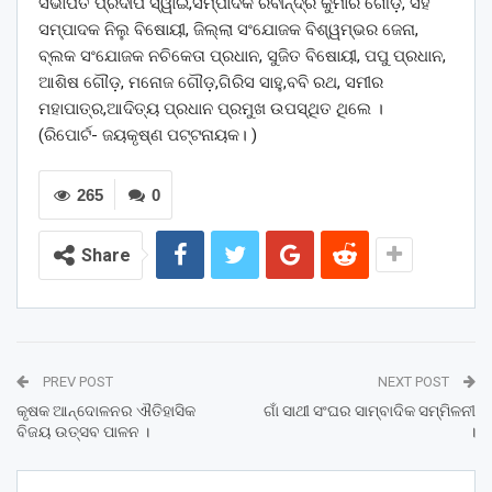
ସଭାପତି ପ୍ରଦୀପ ସ୍ୱାଇଁ,ସମ୍ପାଦକ ରବୀନ୍ଦ୍ର କୁମାର ଗୌଡ଼, ସହ
ସମ୍ପାଦକ ନିଲୁ ବିଷୋୟୀ, ଜିଲ୍ଲା ସଂଯୋଜକ ବିଶ୍ୱମ୍ଭର ଜେନା,
ବ୍ଲକ ସଂଯୋଜକ ନଚିକେତା ପ୍ରଧାନ, ସୁଜିତ ବିଷୋୟୀ, ପପୁ ପ୍ରଧାନ,
ଆଶିଷ ଗୌଡ଼, ମନୋଜ ଗୌଡ଼,ଗିରିସ ସାହୁ,ବବି ରଥ, ସମୀର
ମହାପାତ୍ର,ଆଦିତ୍ୟ ପ୍ରଧାନ ପ୍ରମୁଖ ଉପସ୍ଥିତ ଥିଲେ ।
(ରିପୋର୍ଟ- ଜୟକୃଷ୍ଣ ପଟ୍ଟନାୟକ। )
265
0
Share
PREV POST
NEXT POST
କୃଷକ ଆନ୍ଦୋଳନର ଐତିହାସିକ
ଗାଁ ସାଥୀ ସଂଘର ସାମ୍ବାଦିକ ସମ୍ମିଳନୀ
ବିଜୟ ଉତ୍ସବ ପାଳନ ।
।