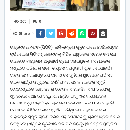
265
0
Share
ଭଞ୍ଜନଗର,୧୧/୧୨(ପିପିଟି): ତାମିଲନାଡୁର କୁନୁର ଠାରେ ହେଲିକପ୍ଟର
ଦୁର୍ଘଟଣାରେ ସିଡିଏସ୍ ଜେନେରାଲ୍ ବିପିନ ରାୱତଙ୍କ ସମେତ ୧୩ ଜଣ
ଭାରତୀୟ ବାୟୁସେନା ଅଧିକାରୀ ପ୍ରାଣ ହରାଇଥିଲେ । ଏମାନଙ୍କ
ମଧ୍ୟରେ ଓଡିଶା ର ଜଣେ ବାୟୁସେନା ଅଧିକାରୀ ଥିବା ଜଣାଯାଇଛି।
ତାଙ୍କ ନାମ ରାଣାପ୍ରତାପ ଦାସ ଓ ସେ ଜୁନିଅର ୱାରେଣ୍ଟ ଅଫିସର
ଭାବେ କାର୍ଯ୍ୟ କରୁଥିଲେ।ସେହି ଅମର ଶହୀଦ ମାନଙ୍କ ସ୍ମୃତି
ଉଦ୍ଦେଶ୍ୟରେ ଭଞ୍ଜନଗର ଉତ୍କଳ ସାମ୍ବାଦିକ ସଂଘ ତରଫରୁ
ଶୁକ୍ରବାର ସ୍ଥାନୀୟ ରଘୁନାଥ ମନ୍ଦିର ଠାରୁ ଏକ କ୍ୟାଣ୍ଡେଲ
ଶୋଭାଯାତ୍ରା ବାହାରି ବସ ଷ୍ଟାଣ୍ଡ ଦେଇ ଥାନା ଛକ ଠାରେ ପହଞ୍ଚି
ସେଠାରେ ୨ମିନିଟ ନୀରବ ପ୍ରାର୍ଥନା କରିଥିଲେ। ଏହାପରେ ବୀର
ଯବାନଙ୍କ ସ୍ମୃତି ଚାରଣ କରିବା ସହ ସେମାନଙ୍କୁ ଶ୍ରଦ୍ଧଞ୍ଜଳି ଜ୍ଞାପନ
କରିଥିଲେ। ଏଥିରେ ୟୁଜେଏର ସଭାପତି ଜୟକୃଷ୍ଣ ପଟ୍ଟନାୟକ,ଉପ