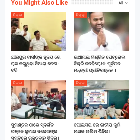
You Might Also Like
All
ଜିଲ୍ଲା
ଜିଲ୍ଲା
ଯାଜପୁର ବାସୀଙ୍କ ହୃଦୟ ରେ
ଇଥାନାଲ ମିଶ୍ରିତ ପେଟ୍ରୋଲ
ରାଜ କରୁଥିବା ନିଆରା ନେତା :
ବିକ୍ରି ଜନବିରୋଧୀ: ପୂର୍ବତନ
ବବି
ମନ୍ତ୍ରୀ ପ୍ରୀତିରଞ୍ଜନ ।
ଜିଲ୍ଲା
ଜିଲ୍ଲା
ସୁମଣ୍ଡଳ ଠାରେ ସ୍ବର୍ଗତ
ପୋଲସରା ରେ ଜାତୀୟ କୃମି
ରଞ୍ଜନ କୁମାର ଦଳେଇଙ୍କ
ନାଶକ ତାଲିମ ଶିବିର।
ସ୍ମୃତିରେ ରକ୍ତଦାନ ଶିବିର।