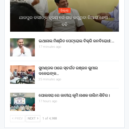
ଜିଲ୍ଲା
ଯାଜପୁର ବାସୀଙ୍କ ହୃଦୟ ରେ ରାଜ କରୁଥିବା ନିଆରା ନେତା :
ବବି
ଇଥାନାଲ ମିଶ୍ରିତ ପେଟ୍ରୋଲ ବିକ୍ରି ଜନବିରୋଧୀ:…
17 minutes ago
ସୁମଣ୍ଡଳ ଠାରେ ସ୍ବର୍ଗତ ରଞ୍ଜନ କୁମାର
ଦଳେଇଙ୍କ…
25 minutes ago
ପୋଲସରା ରେ ଜାତୀୟ କୃମି ନାଶକ ତାଲିମ ଶିବିର।
17 hours ago
PREV
NEXT
1 of 4,988