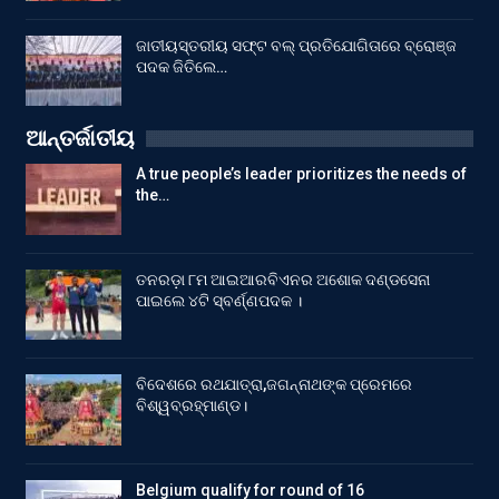
ଜାତୀୟସ୍ତରୀୟ ସଫ୍ଟ ବଲ୍ ପ୍ରତିଯୋଗିତାରେ ବ୍ରୋଞ୍ଜ
ପଦକ ଜିତିଲେ…
ଆନ୍ତର୍ଜାତୀୟ
A true people’s leader prioritizes the needs of
the…
ତନରଡ଼ା ୮ମ ଆଇଆରବିଏନର ଅଶୋକ ଦଣ୍ଡସେନା
ପାଇଲେ ୪ଟି ସ୍ବର୍ଣ୍ଣପଦକ ।
ବିଦେଶରେ ରଥଯାତ୍ରା,ଜଗନ୍ନାଥଙ୍କ ପ୍ରେମରେ
ବିଶ୍ୱବ୍ରହ୍ମାଣ୍ଡ।
Belgium qualify for round of 16