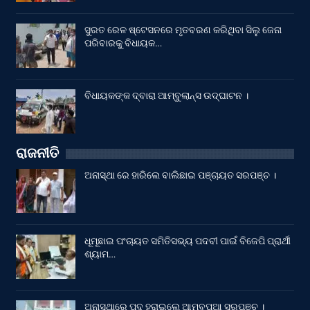
ସୁରତ ରେଳ ଷ୍ଟେସନରେ ମୃତବରଣ କରିଥିବା ସିଲୁ ଜେନା
ପରିବାରକୁ ବିଧାୟକ…
ବିଧାୟକଙ୍କ ଦ୍ବାରା ଆମ୍ବୁଲାନ୍ସ ଉଦ୍‌ଘାଟନ ।
ରାଜନୀତି
ଅନାସ୍ଥା ରେ ହାରିଲେ ବାଲିଛାଇ ପଞ୍ଚାୟତ ସରପଞ୍ଚ ।
ଧୂମୂଛାଇ ପଂଚାୟତ ସମିତିସଭ୍ୟ ପଦବୀ ପାଇଁ ବିଜେପି ପ୍ରାର୍ଥୀ
ଶ୍ୟାମ…
ଅନାସ୍ଥାରେ ପଦ ହରାଇଲେ ଆମ୍ବପୁଆ ସରପଞ୍ଚ ।