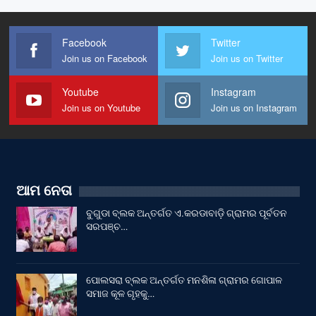
Facebook
Twitter
Join us on Facebook
Join us on Twitter
Youtube
Instagram
Join us on Youtube
Join us on Instagram
ଆମ ନେତା
ବୁଗୁଡା ବ୍ଲକ ଅନ୍ତର୍ଗତ ଏ.କରଡାବାଡ଼ି ଗ୍ରାମର ପୂର୍ବତନ
ସରପଞ୍ଚ…
ପୋଲସରା ବ୍ଲକ ଅନ୍ତର୍ଗତ ମନଶିଳା ଗ୍ରାମର ଗୋପାଳ
ସମାଜ କୂଳ ଗୃହକୁ…