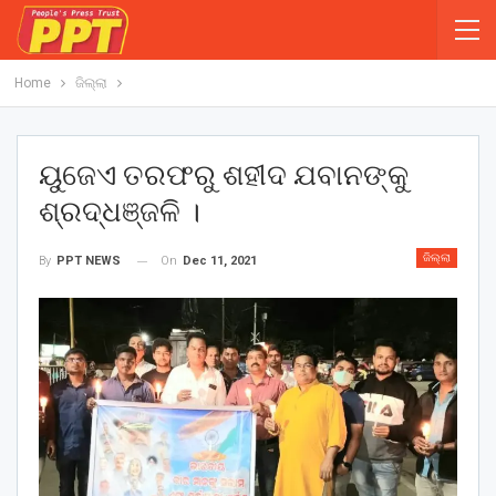
Home
ଜିଲ୍ଲା
ୟୁଜେଏ ତରଫରୁ ଶହୀଦ ଯବାନଙ୍କୁ
ଶ୍ରଦ୍ଧଞ୍ଜଳି ।
ଜିଲ୍ଲା
On
Dec 11, 2021
By
PPT NEWS