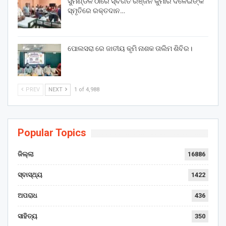
ସୁମଣ୍ଡଳ ଠାରେ ସ୍ବର୍ଗତ ରଞ୍ଜନ କୁମାର ଦଳେଇଙ୍କ
ସ୍ମୃତିରେ ରକ୍ତଦାନ…
ପୋଲସରା ରେ ଜାତୀୟ କୃମି ନାଶକ ତାଲିମ ଶିବିର।
PREV
NEXT
1 of 4,988
Popular Topics
ଜିଲ୍ଲା
16886
ସ୍ବାସ୍ଥ୍ୟ
1422
ଅପରାଧ
436
ସାହିତ୍ୟ
350