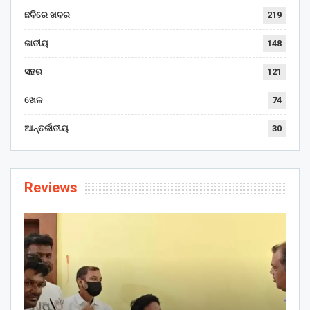
ଛବିରେ ଖବର
219
ଜାତୀୟ
148
ସହର
121
ଖେଳ
74
ଆନ୍ତର୍ଜାତୀୟ
30
Reviews