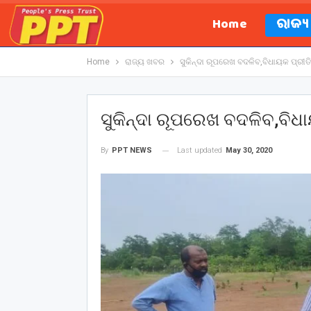
Home
ରାଜ୍
Home
ରାଜ୍ୟ ଖବର
ସୁକିନ୍ଦା ରୂପରେଖ ବଦଳିବ,ବିଧାୟକ ପ୍ରୀତ
ସୁକିନ୍ଦା ରୂପରେଖ ବଦଳିବ,ବିଧ
Last updated
May 30, 2020
By
PPT NEWS