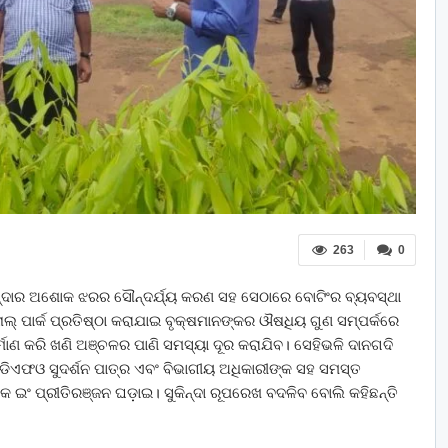
263
0
ସୁକିନ୍ଦାର ଅଶୋକ ଝରର ସୌନ୍ଦର୍ଯ୍ୟ କରଣ ସହ ସେଠାରେ ବୋଟିଂର ବ୍ୟବସ୍ଥା
୍ ପାର୍କ ପ୍ରତିଷ୍ଠା କରାଯାଇ ବୃକ୍ଷମାନଙ୍କର ଔଷଧିୟ ଗୁଣ ସମ୍ପର୍କରେ
ର୍ମାଣ କରି ଖଣି ଅଞ୍ଚଳର ପାଣି ସମସ୍ୟା ଦୂର କରାଯିବ। ସେହିଭଳି ଦାନଗଦି
ଡିଏଫଓ ସୁଦର୍ଶନ ପାତ୍ର ଏବଂ ବିଭାଗୀୟ ଅଧିକାରୀଙ୍କ ସହ ସମସ୍ତ
ାୟକ ଇଂ ପ୍ରୀତିରଞ୍ଜନ ଘଡ଼ାଇ। ସୁକିନ୍ଦା ରୂପରେଖ ବଦଳିବ ବୋଲି କହିଛନ୍ତି