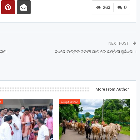
263
0
NEXT POST
ୋନା
ବନ୍ଦେ ଉତ୍କଳ ଜନନୀ ଗାନ ରେ କମ୍ପିଲା ସୁକିନ୍ଦା ।
More From Author
ର
ରାଜ୍ୟ ଖବର