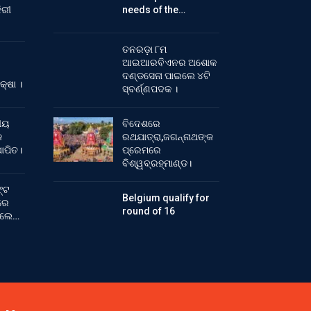
ିରୀ
needs of the…
ତନରଡ଼ା ୮ମ
ଆଇଆରବିଏନର ଅଶୋକ
ଦଣ୍ଡସେନା ପାଇଲେ ୪ଟି
କ୍ଷା ।
ସ୍ବର୍ଣ୍ଣପଦକ ।
ୀୟ
ବିଦେଶରେ
କ
ରଥଯାତ୍ରା,ଜଗନ୍ନାଥଙ୍କ
ାପିତ।
ପ୍ରେମରେ
ବିଶ୍ୱବ୍ରହ୍ମାଣ୍ଡ।
୍ଟ
Belgium qualify for
ରେ
round of 16
ିଲେ…