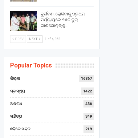
ଦୁର୍ଘଟଣା ରୋକିବାକୁ ପ୍ରଥମ
ପର୍ଯ୍ୟାୟରେ ୭୫ଟି ବୁଲା
ଗାଈଗୋରୁଙ୍କୁ…
PREV
NEXT
1 of 4,982
Popular Topics
ଜିଲ୍ଲା
16867
ସ୍ବାସ୍ଥ୍ୟ
1422
ଅପରାଧ
436
ସାହିତ୍ୟ
349
ଛବିରେ ଖବର
219