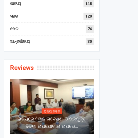
ଜାତୀୟ
148
ସହର
120
ଖେଳ
74
ଆନ୍ତର୍ଜାତୀୟ
30
Reviews
ରାଜ୍ୟ ଖବର
ରାଜ୍ୟରେ ବିଜ୍ଞାନ ଗବେଷଣା ଓ ପ୍ରଯୁକ୍ତି
ବିଦ୍ୟା ଉପଯୋଗୀତା ଉପରେ…