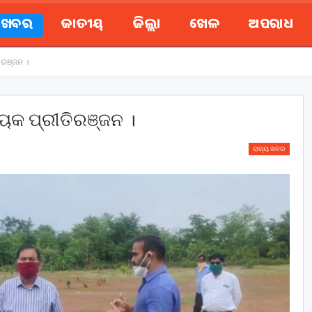
ୟ ଖବର
ଜାତୀୟ
ଜିଲ୍ଲା
ଖେଳ
ଅପରାଧ
ିରଞ୍ଜନ ।
ାୟକ ପ୍ରୀତିରଞ୍ଜନ ।
ରାଜ୍ୟ ଖବର