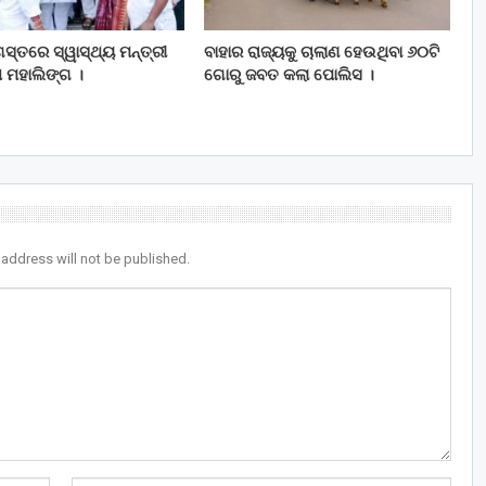
ସ୍ତରେ ସ୍ୱାସ୍ଥ୍ୟ ମନ୍ତ୍ରୀ
ବାହାର ରାଜ୍ୟକୁ ଚାଲାଣ ହେଉଥିବା ୬୦ଟି
 ମହାଲିଙ୍ଗ ।
ଗୋରୁ ଜବତ କଲା ପୋଲିସ ।
 address will not be published.