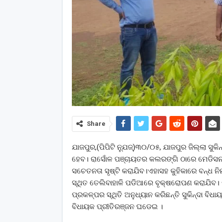
Share
ଯାଜପୁର,(ପିପିଟି ନ୍ଯୁଜ୍)୩୦/୦୫, ଯାଜପୁର ଜିଲ୍ଲା 
ହେବ। ରାସୋଁଳ ପଞ୍ଚାୟତର କଲରଙ୍ଗି ଠାରେ ମେଡିସନାଲ
ସଚେତନତା ସୃଷ୍ଟି କରାଯିବ।ଏହାସହ କୁହିକାରେ ବନ୍ଧ ନି
ସ୍ଥିତ ତେଲିବାହାଳି ପଡିଆରେ ବୃକ୍ଷରୋପଣ କରାଯିବ। 
ପ୍ରକଳ୍ପର ସ୍ଥିତି ଅନୁଧ୍ୟାନ କରିଛନ୍ତି ସୁକିନ୍ଦା ବିଧ
ବିଧାୟକ ପ୍ରୀତିରଞ୍ଜନ ଘଡେଇ ।