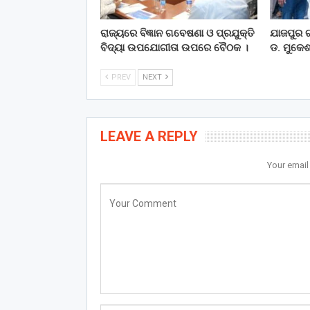
ରାଜ୍ୟରେ ବିଜ୍ଞାନ ଗବେଷଣା ଓ ପ୍ରଯୁକ୍ତି
ଯାଜପୁର ଗ
ବିଦ୍ୟା ଉପଯୋଗୀତା ଉପରେ ବୈଠକ ।
ଡ. ମୁକେଶ
PREV
NEXT
LEAVE A REPLY
Your email