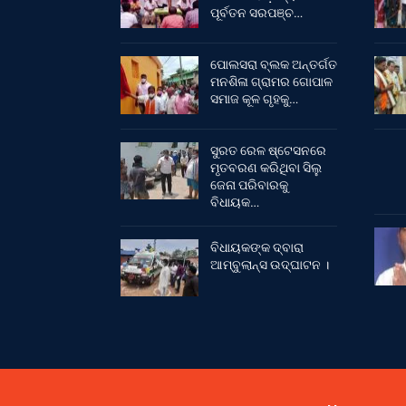
ପୂର୍ବତନ ସରପଞ୍ଚ…
ପୋଲସରା ବ୍ଲକ ଅନ୍ତର୍ଗତ
ମନଶିଳା ଗ୍ରାମର ଗୋପାଳ
ସମାଜ କୂଳ ଗୃହକୁ…
ସୁରତ ରେଳ ଷ୍ଟେସନରେ
ମୃତବରଣ କରିଥିବା ସିଲୁ
ଜେନା ପରିବାରକୁ
ବିଧାୟକ…
ବିଧାୟକଙ୍କ ଦ୍ବାରା
ଆମ୍ବୁଲାନ୍ସ ଉଦ୍‌ଘାଟନ ।