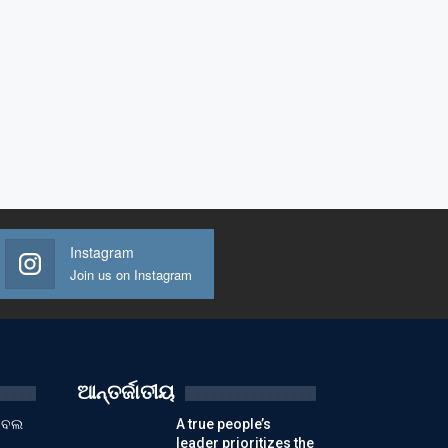
Instagram
Join us on Instagram
ଆନ୍ତର୍ଜାତୀୟ
ୁଟବଲ
A true people’s
leader prioritizes the