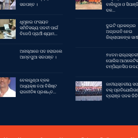
ସରପଞ୍ଚ ।
ବାଲିଗୁଡା ଓ ସିପାଞ୍ଜ
ଦଳ…
ଧୂମୂଛାଇ ପଂଚାୟତ
ଦୁଇଟି ପ୍ରକଳ୍ପର
ସମିତିସଭ୍ୟ ପଦବୀ ପାଇଁ
ଅଗ୍ରଗତି ନେଇ
ବିଜେପି ପ୍ରାର୍ଥୀ ଶ୍ୟାମ…
ଜିଲ୍ଲାପାଳଙ୍କ ସମୀ
ଅନାସ୍ଥାରେ ପଦ ହରାଇଲେ
୭୪ତମ ରାଜ୍ଯସ୍ତର
ଆମ୍ବପୁଆ ସରପଞ୍ଚ ।
ପୋଲିସ ଆଥଲେଟି
ଚମ୍ପିୟନସିପ ଉଦଯ
ବେଲଗୁଣ୍ଠା ବ୍ଳକ
ଜାତୀୟସ୍ତରୀୟ ସଫ
ଅଧ୍ୟକ୍ଷ ତଥା ବିଶିଷ୍ଟ
ବଲ୍ ପ୍ରତିଯୋଗିତା
ରାଜନୀତିଜ୍ଞ ପ୍ରଶାନ୍ତ…
ବ୍ରୋଞ୍ଜ ପଦକ ଜିତ