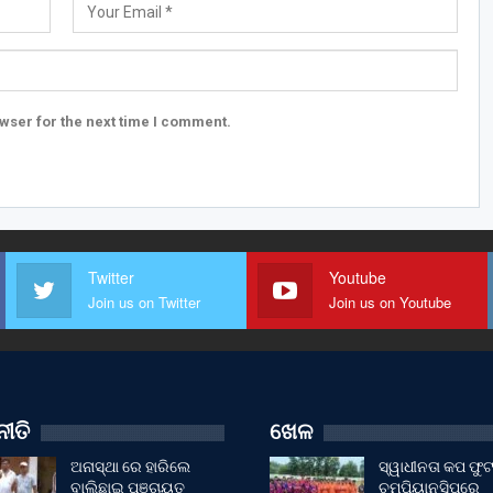
wser for the next time I comment.
Twitter
Youtube
Join us on Twitter
Join us on Youtube
ୀତି
ଖେଳ
ଅନାସ୍ଥା ରେ ହାରିଲେ
ସ୍ୱାଧୀନତା କପ ଫ
ବାଲିଛାଇ ପଞ୍ଚାୟତ
ଚମ୍ପିୟାନସିପରେ