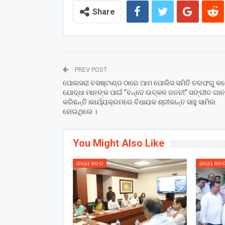
Share
PREV POST
ପୋଲସରା ବସଷ୍ଟାଣ୍ଡ ଠାରେ ଆମ ପୋଲିସ ସମିତି ତରଫରୁ କର
ଯୋଦ୍ଧା ମାନଙ୍କ ପାଇଁ “ବନ୍ଦେ ଉତ୍କଳ ଜନନୀ” ସଙ୍ଗୀତ ଗାନ
କରିଛନ୍ତି।କାର୍ଯ୍ୟକ୍ରମରେ ବିଧାୟକ ଶ୍ରୀକାନ୍ତ ସାହୁ ସାମିଲ
ହୋଇଥିଲେ ।
You Might Also Like
ରାଜ୍ୟ ଖବର
ରାଜ୍ୟ ଖବ