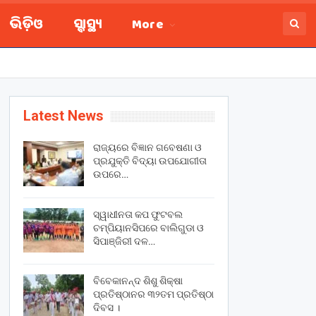
ଭିଡ଼ିଓ
ସ୍ବାସ୍ଥ୍ୟ
More
Latest News
ରାଜ୍ୟରେ ବିଜ୍ଞାନ ଗବେଷଣା ଓ
ପ୍ରଯୁକ୍ତି ବିଦ୍ୟା ଉପଯୋଗୀତା
ଉପରେ…
ସ୍ୱାଧୀନତା କପ ଫୁଟବଲ
ଚମ୍ପିୟାନସିପରେ ବାଲିଗୁଡା ଓ
ସିପାଞ୍ଜିରୀ ଦଳ…
ବିବେକାନନ୍ଦ ଶିଶୁ ଶିକ୍ଷା
ପ୍ରତିଷ୍ଠାନର ୩୨ତମ ପ୍ରତିଷ୍ଠା
ଦିବସ ।