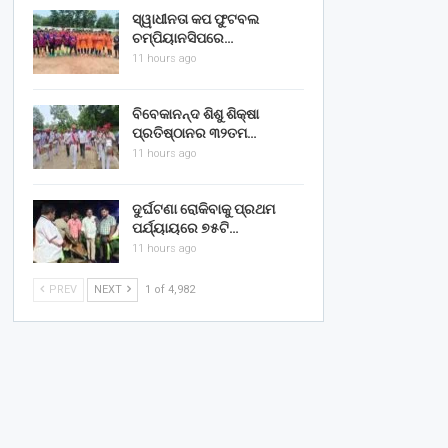
ସ୍ୱାଧୀନତା କପ ଫୁଟବଲ
ଚମ୍ପିୟାନସିପରେ…
11 hours ago
ବିବେକାନନ୍ଦ ଶିଶୁ ଶିକ୍ଷା
ପ୍ରତିଷ୍ଠାନର ୩୨ତମ…
11 hours ago
ଦୁର୍ଘଟଣା ରୋକିବାକୁ ପ୍ରଥମ
ପର୍ଯ୍ୟାୟରେ ୭୫ଟି…
11 hours ago
PREV
NEXT
1 of 4,982