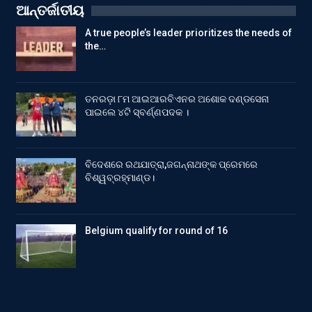
ଆନ୍ତର୍ଜାତୀୟ
A true people’s leader prioritizes the needs of
the…
ତନରଡ଼ା ୮ମ ଆଇଆରବିଏନର ଅଶୋକ ଦଣ୍ଡସେନା
ପାଇଲେ ୪ଟି ସ୍ବର୍ଣ୍ଣପଦକ ।
ବିଦେଶରେ ରଥଯାତ୍ରା,ଜଗନ୍ନାଥଙ୍କ ପ୍ରେମରେ
ବିଶ୍ୱବ୍ରହ୍ମାଣ୍ଡ।
Belgium qualify for round of 16