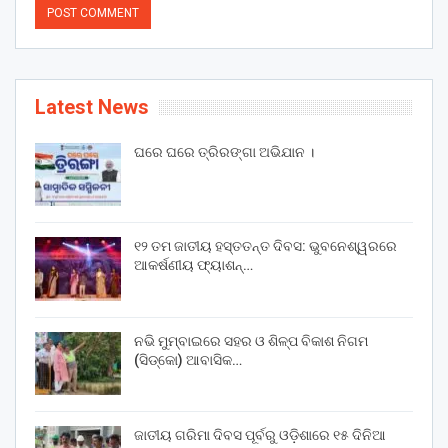
Latest News
ଘରେ ଘରେ ତ୍ରିରଙ୍ଗା ଅଭିଯାନ ।
୧୨ ତମ ଜାତୀୟ ହସ୍ତତନ୍ତ ଦିବସ: ଭୁବନେଶ୍ୱରରେ
ଆକର୍ଷଣୀୟ ଫ୍ୟାଶନ୍…
ନଭି ମୁମ୍ବାଇରେ ସହର ଓ ଶିଳ୍ପ ବିକାଶ ନିଗମ
(ସିଡ୍‌କୋ) ଆବାସିକ…
ଜାତୀୟ ଗରିମା ଦିବସ ପୂର୍ବରୁ ଓଡ଼ିଶାରେ ୧୫ ଦିନିଆ