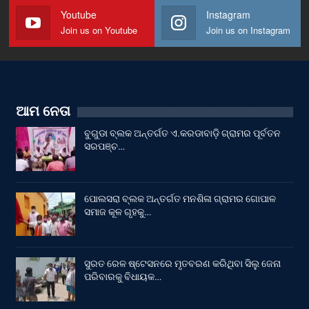
Youtube
Instagram
Join us on Youtube
Join us on Instagram
ଆମ ନେତା
ବୁଗୁଡା ବ୍ଲକ ଅନ୍ତର୍ଗତ ଏ.କରଡାବାଡ଼ି ଗ୍ରାମର ପୂର୍ବତନ
ସରପଞ୍ଚ…
ପୋଲସରା ବ୍ଲକ ଅନ୍ତର୍ଗତ ମନଶିଳା ଗ୍ରାମର ଗୋପାଳ
ସମାଜ କୂଳ ଗୃହକୁ…
ସୁରତ ରେଳ ଷ୍ଟେସନରେ ମୃତବରଣ କରିଥିବା ସିଲୁ ଜେନା
ପରିବାରକୁ ବିଧାୟକ…