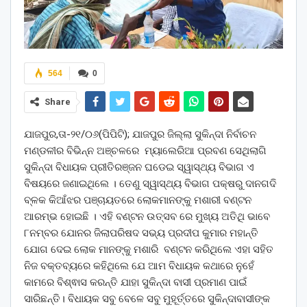
564
0
Share
ଯାଜପୁର,ତା-୨୧/୦୬(ପିପିଟି); ଯାଜପୁର ଜିଲ୍ଲା ସୁକିନ୍ଦା ନିର୍ବାଚନ
ମଣ୍ଡଳୀର ବିଭିନ୍ନ ଅଞ୍ଚଳରେ ମ୍ୟାଲେରିଆ ପ୍ରବଣ ସେଥିଲାଗି
ସୁକିନ୍ଦା ବିଧାୟକ ପ୍ରୀତିରଞ୍ଜନ ଘଡେଇ ସ୍ୱାସ୍ଥ୍ୟ ବିଭାଗ ଏ
ବିଷୟରେ ଜଣାଇଥିଲେ । ତେଣୁ ସ୍ୱାସ୍ଥ୍ୟ ବିଭାଗ ପକ୍ଷରୁ ଦାନଗଦି
ବ୍ଳକ କିଆଁଝର ପଞ୍ଚାୟତରେ ଲୋକମାନଙ୍କୁ ମଶାରୀ ବଣ୍ଟନ
ଆରମ୍ଭ ହୋଇଛି । ଏହି ବଣ୍ଟନ ଉତ୍ସବ ରେ ମୁଖ୍ୟ ଅତିଥି ଭାବେ
୮ନମ୍ବର ଯୋନର ଜିଲାପରିଷଦ ସଭ୍ୟ ପ୍ରଦୀପ କୁମାର ମହାନ୍ତି
ଯୋଗ ଦେଇ ଲୋକ ମାନଙ୍କୁ ମଶାରି ବଣ୍ଟନ କରିଥିଲେ ଏହା ସହିତ
ନିଜ ବକ୍ତବ୍ୟରେ କହିଥିଲେ ଯେ ଆମ ବିଧାୟକ କଥାରେ ନୁହେଁ
କାମରେ ବିଶ୍ଵାସ କରନ୍ତି ଯାହା ସୁକିନ୍ଦା ବାସୀ ପ୍ରମାଣ ପାଇଁ
ସାରିଛନ୍ତି। ବିଧାୟକ ସବୁ ବେଳେ ସବୁ ମୁହୂର୍ତ୍ତରେ ସୁକିନ୍ଦାବାସୀଙ୍କ