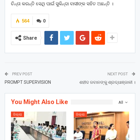
ଚିନ୍ତା କରନ୍ତି ସେଥି ପାଇଁ ସୁକିନ୍ଦା ବାସୀଙ୍କ ସହିତ ଅଛନ୍ତି ।
564
0
Share
PREV POST
NEXT POST
PROMPT SUPERVISION
ଶହୀଦ ଜବାନଙ୍କୁ ଶ୍ରଦ୍ଧାଞ୍ଜାଳୀ ।
You Might Also Like
All
ଜିଲ୍ଲା
ଜିଲ୍ଲା