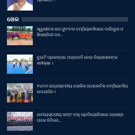
ଖେଳ
ସ୍ୱାଧୀନତା କପ ଫୁଟବଲ ଚମ୍ପିୟାନସିପରେ ବାଲିଗୁଡା ଓ
ସିପାଞ୍ଜିରୀ ଦଳ…
ଦୁଇଟି ପ୍ରକଳ୍ପର ଅଗ୍ରଗତି ନେଇ ଜିଲ୍ଲାପାଳଙ୍କ
ସମୀକ୍ଷା ।
୭୪ତମ ରାଜ୍ଯସ୍ତରୀୟ ପୋଲିସ ଆଥଲେଟିକ ଚମ୍ପିୟନସିପ
ଉଦଯାପିତ।
ଜାତୀୟସ୍ତରୀୟ ସଫ୍ଟ ବଲ୍ ପ୍ରତିଯୋଗିତାରେ ବ୍ରୋଞ୍ଜ
ପଦକ ଜିତିଲେ…