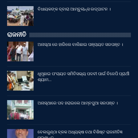
ବିଧାୟକଙ୍କ ଦ୍ବାରା ଆମ୍ବୁଲାନ୍ସ ଉଦ୍‌ଘାଟନ ।
ରାଜନୀତି
ଅନାସ୍ଥା ରେ ହାରିଲେ ବାଲିଛାଇ ପଞ୍ଚାୟତ ସରପଞ୍ଚ ।
ଧୂମୂଛାଇ ପଂଚାୟତ ସମିତିସଭ୍ୟ ପଦବୀ ପାଇଁ ବିଜେପି ପ୍ରାର୍ଥୀ
ଶ୍ୟାମ…
ଅନାସ୍ଥାରେ ପଦ ହରାଇଲେ ଆମ୍ବପୁଆ ସରପଞ୍ଚ ।
ବେଲଗୁଣ୍ଠା ବ୍ଳକ ଅଧ୍ୟକ୍ଷ ତଥା ବିଶିଷ୍ଟ ରାଜନୀତିଜ୍ଞ
ପ୍ରଶାନ୍ତ…