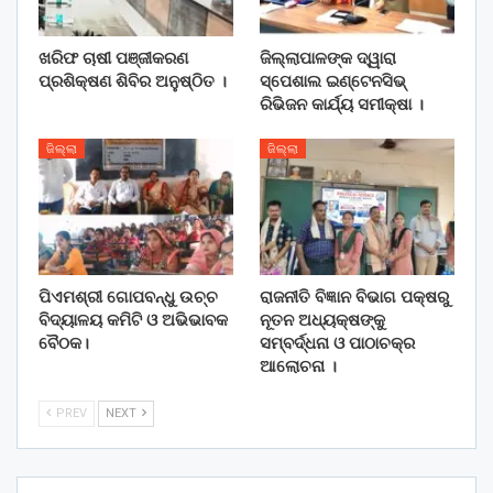
ଖରିଫ ଚାଷୀ ପଞ୍ଜୀକରଣ
ଜିଲ୍ଲାପାଳଙ୍କ ଦ୍ୱାରା
ପ୍ରଶିକ୍ଷଣ ଶିବିର ଅନୁଷ୍ଠିତ ।
ସ୍ପେଶାଲ ଇଣ୍ଟେନସିଭ୍
ରିଭିଜନ କାର୍ଯ୍ୟ ସମୀକ୍ଷା ।
ଜିଲ୍ଲା
ଜିଲ୍ଲା
ପିଏମଶ୍ରୀ ଗୋପବନ୍ଧୁ ଉଚ୍ଚ
ରାଜନୀତି ବିଜ୍ଞାନ ବିଭାଗ ପକ୍ଷରୁ
ବିଦ୍ୟାଳୟ କମିଟି ଓ ଅଭିଭାବକ
ନୂତନ ଅଧ୍ୟକ୍ଷଙ୍କୁ
ବୈଠକ।
ସମ୍ବର୍ଦ୍ଧନା ଓ ପାଠାଚକ୍ର
ଆଲୋଚନା ।
PREV
NEXT