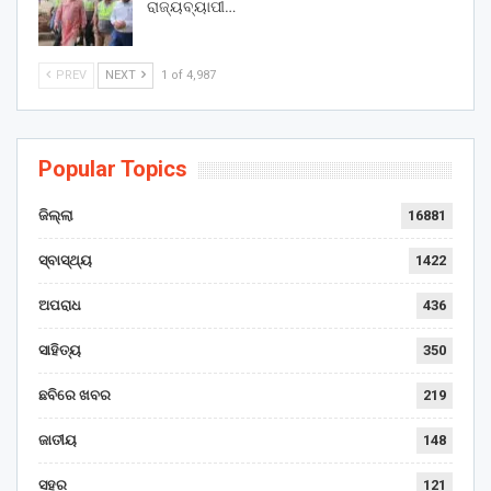
ରାଜ୍ୟବ୍ୟାପୀ…
PREV
NEXT
1 of 4,987
Popular Topics
ଜିଲ୍ଲା
16881
ସ୍ବାସ୍ଥ୍ୟ
1422
ଅପରାଧ
436
ସାହିତ୍ୟ
350
ଛବିରେ ଖବର
219
ଜାତୀୟ
148
ସହର
121