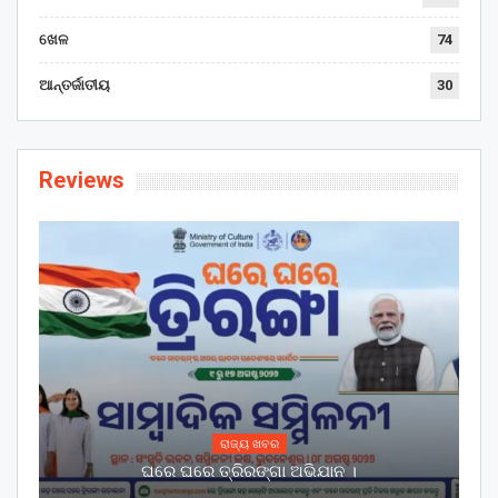
ଖେଳ
74
ଆନ୍ତର୍ଜାତୀୟ
30
Reviews
ରାଜ୍ୟ ଖବର
ଘରେ ଘରେ ତ୍ରିରଙ୍ଗା ଅଭିଯାନ ।