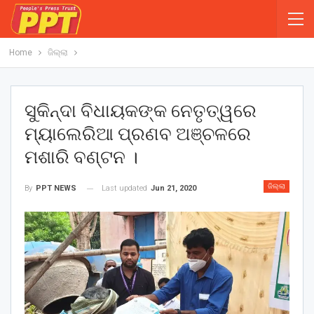
Home
ଜିଲ୍ଲା
ସୁକିନ୍ଦା ବିଧାୟକଙ୍କ ନେତୃତ୍ୱରେ
ମ୍ୟାଲେରିଆ ପ୍ରଣବ ଅଞ୍ଚଳରେ
ମଶାରି ବଣ୍ଟନ ।
ଜିଲ୍ଲା
Last updated
Jun 21, 2020
By
PPT NEWS