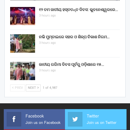
୧୨ ତମ ଜାତୀୟ ହସ୍ତତନ୍ତ ଦିବସ: ଭୁବନେଶ୍ୱରରେ…
3 hours ago
ନଭି ମୁମ୍ବାଇରେ ସହର ଓ ଶିଳ୍ପ ବିକାଶ ନିଗମ…
3 hours ago
ଜାତୀୟ ଗରିମା ଦିବସ ପୂର୍ବରୁ ଓଡ଼ିଶାରେ ୧୫…
3 hours ago
PREV
NEXT
1 of 4,987
Facebook
Twitter
Join us on Facebook
Join us on Twitter