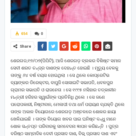
654
0
Share
ଶେରଗଡ,୧୭/୦୭(ପିପିଟି); ଆଜି ଶେରଗଡ଼ ବ୍ଲକର ବିଶିଷ୍ଟ ସମାଜ
ସେବୀ ଶରତ ଚନ୍ଦ୍ର ଦାଶଙ୍କ ଦେହାନ୍ତ ହୋଇଛି । ମୃତ୍ୟୁ ବେଳକୁ
ତାଙ୍କୁ ୬୪ ବର୍ଷ ବୟସ ହୋଇଥିଲା । ସେ ଥିଲେ କୋପ୍ରେଟିଭ
ବ୍ୟାଙ୍କର ଡିରେକ୍ଟର, ବାପୁଜି ସୋସାଇଟି ସଭାପତି, ଧବଳପୁର
ଗ୍ରାମର ସଭାପତି ଓ ରାଜନେତା । ସେ ୧୯୯୫ ମସିହାର ତତ୍କାଳୀନ
ମନ୍ତ୍ରୀ ହରିହର ସ୍ୱାଇଁଙ୍କ ପ୍ରତିନିଧି ଥିଲେ । ସେ ଜଣେ
ପରୋପକାରୀ, ନିଷ୍ଟାବାନ, ମେଳାପୀ ତଥା ଧର୍ମ ପରାୟଣ ବ୍ଯକ୍ତି ଥିଲେ
ତାଙ୍କ ଅକାଳ ବିୟୋଗରେ ଶେରଗଡ଼ ଅଞ୍ଚଳରେ ଶୋକର ଛାୟା
ଖେଳିଯାଇଛି । ତାଙ୍କ ବିୟୋଗ ଖବର ପାଇ ଘନିଷ୍ଟ ବନ୍ଧୁ ମାନେ
ଶୋକ ସନ୍ତପ୍ତ ପରିବାରକୁ ସମବେଦନା ଜ୍ଞାପନ କରିଛନ୍ତି । ପୁତ୍ର
ବରିଷ୍ଠ ସାମ୍ବାଦିକ ଦେବୀ ପ୍ରସାଦ ଦାଶ, ବିଭୂ ପ୍ରସାଦ ଦାଶ ଏବଂ