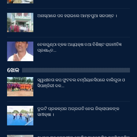
ଅନାସ୍ଥାରେ ପଦ ହରାଇଲେ ଆମ୍ବପୁଆ ସରପଞ୍ଚ ।
ବେଲଗୁଣ୍ଠା ବ୍ଳକ ଅଧ୍ୟକ୍ଷ ତଥା ବିଶିଷ୍ଟ ରାଜନୀତିଜ୍ଞ
ପ୍ରଶାନ୍ତ…
ଖେଳ
ସ୍ୱାଧୀନତା କପ ଫୁଟବଲ ଚମ୍ପିୟାନସିପରେ ବାଲିଗୁଡା ଓ
ସିପାଞ୍ଜିରୀ ଦଳ…
ଦୁଇଟି ପ୍ରକଳ୍ପର ଅଗ୍ରଗତି ନେଇ ଜିଲ୍ଲାପାଳଙ୍କ
ସମୀକ୍ଷା ।