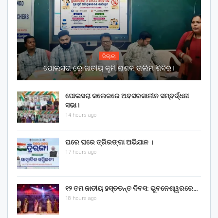
ଜିଲ୍ଲା
ପୋଲସରା ରେ ଜାତୀୟ କୃମି ନାଶକ ତାଲିମ ଶିବିର।
ପୋଲସରା କଲେଜରେ ଅବସରକାଳୀନ ସମ୍ବର୍ଦ୍ଧନା
ସଭା।
14 hours ago
ଘରେ ଘରେ ତ୍ରିରଙ୍ଗା ଅଭିଯାନ ।
17 hours ago
୧୨ ତମ ଜାତୀୟ ହସ୍ତତନ୍ତ ଦିବସ: ଭୁବନେଶ୍ୱରରେ…
18 hours ago