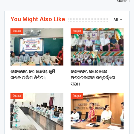
ପାଳିତ ।
You Might Also Like
All
ଜିଲ୍ଲା
ଜିଲ୍ଲା
ପୋଲସରା ରେ ଜାତୀୟ କୃମି
ପୋଲସରା କଲେଜରେ
ନାଶକ ତାଲିମ ଶିବିର।
ଅବସରକାଳୀନ ସମ୍ବର୍ଦ୍ଧନା
ସଭା।
ଜିଲ୍ଲା
ଜିଲ୍ଲା