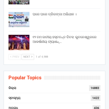
ଘରେ ଘରେ ତ୍ରିରଙ୍ଗା ଅଭିଯାନ ।
୧୨ ତମ ଜାତୀୟ ହସ୍ତତନ୍ତ ଦିବସ: ଭୁବନେଶ୍ୱରରେ
ଆକର୍ଷଣୀୟ ଫ୍ୟାଶନ୍…
PREV
NEXT
1 of 4,988
Popular Topics
ଜିଲ୍ଲା
16883
ସ୍ବାସ୍ଥ୍ୟ
1422
ଅପରାଧ
436