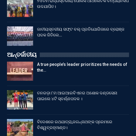
୭୪ତମ ରାଜ୍ଯସ୍ତରୀୟ ପୋଲିସ ଆଥଲେଟିକ ଚମ୍ପିୟନସିପ
ଉଦଯାପିତ।
ଜାତୀୟସ୍ତରୀୟ ସଫ୍ଟ ବଲ୍ ପ୍ରତିଯୋଗିତାରେ ବ୍ରୋଞ୍ଜ
ପଦକ ଜିତିଲେ…
ଆନ୍ତର୍ଜାତୀୟ
A true people’s leader prioritizes the needs of
the…
ତନରଡ଼ା ୮ମ ଆଇଆରବିଏନର ଅଶୋକ ଦଣ୍ଡସେନା
ପାଇଲେ ୪ଟି ସ୍ବର୍ଣ୍ଣପଦକ ।
ବିଦେଶରେ ରଥଯାତ୍ରା,ଜଗନ୍ନାଥଙ୍କ ପ୍ରେମରେ
ବିଶ୍ୱବ୍ରହ୍ମାଣ୍ଡ।