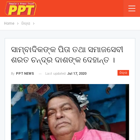
Home
ଜିଲ୍ଲା
ସାମ୍ବାଦିକଙ୍କ ପିତା ତଥା ସମାଜସେବୀ
ଶରତ ଚନ୍ଦ୍ର ଦାଶଙ୍କ ଦେହାନ୍ତ ।
ଜିଲ୍ଲା
Last updated
Jul 17, 2020
By
PPT NEWS