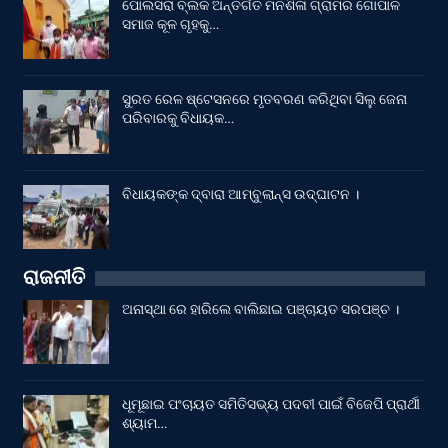
ପୋଲସରା ବ୍ଲକ ଅନ୍ତର୍ଗତ ମନଶିଳା ଗ୍ରାମର ଗୋପାଳ
ସମାଜ କୂଳ ଗୃହକୁ…
ସୁରତ ରେଳ ଷ୍ଟେସନରେ ମୃତବରଣ କରିଥିବା ସିଲୁ ଜେନା
ପରିବାରକୁ ବିଧାୟକ…
ବିଧାୟକଙ୍କ ଦ୍ବାରା ଆମ୍ବୁଲାନ୍ସ ଉଦ୍‌ଘାଟନ ।
ରାଜନୀତି
ଅନାସ୍ଥା ରେ ହାରିଲେ ବାଲିଛାଇ ପଞ୍ଚାୟତ ସରପଞ୍ଚ ।
ଧୂମୂଛାଇ ପଂଚାୟତ ସମିତିସଭ୍ୟ ପଦବୀ ପାଇଁ ବିଜେପି ପ୍ରାର୍ଥୀ
ଶ୍ୟାମ…