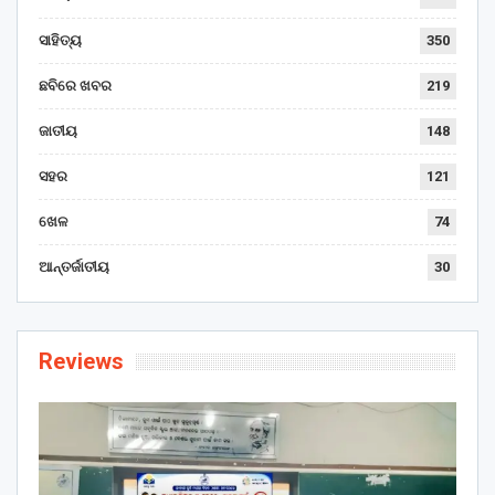
ସାହିତ୍ୟ
350
ଛବିରେ ଖବର
219
ଜାତୀୟ
148
ସହର
121
ଖେଳ
74
ଆନ୍ତର୍ଜାତୀୟ
30
Reviews