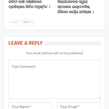
ଖରିଫ ଚାଷୀ ପଞ୍ଜୀକରଣ
ଜିଲ୍ଲାପାଳଙ୍କ ଦ୍ୱାରା
ପ୍ରଶିକ୍ଷଣ ଶିବିର ଅନୁଷ୍ଠିତ ।
ସ୍ପେଶାଲ ଇଣ୍ଟେନସିଭ୍
ରିଭିଜନ କାର୍ଯ୍ୟ ସମୀକ୍ଷା ।
PREV
NEXT
LEAVE A REPLY
Your email address will not be published.