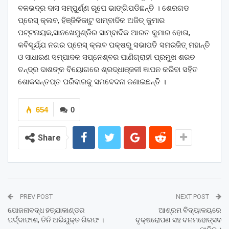
ବଳଭଦ୍ର ଦାସ ସମ୍ପୁର୍ଣ୍ଣ ରୂପେ ଭାଙ୍ଗିପଡିଛନ୍ତି । ଶେରଗଡ
ପ୍ରେସ୍ କ୍ଲବ, ହିଞ୍ଜିଳିକାଟୁ ସାମ୍ବାଦିକ ଅଜିତ୍ କୁମାର
ପଟ୍ଟନାୟକ,ସାନଖେମୁଣ୍ଡିର ସାମ୍ବାଦିକ ଆରତ କୁମାର ହୋତା,
କବିସୂର୍ଯ୍ଯ ନଗର ପ୍ରେସ୍ କ୍ଲବ ପକ୍ଷରୁ ସଭାପତି ସମରଜିତ୍ ମହାନ୍ତି
ଓ ସାଧାରଣ ସମ୍ପାଦକ ସପ୍ନେଶ୍ବର ପାଣିଗ୍ରାହୀ ପ୍ରମୁଖ ଶରତ
ଚନ୍ଦ୍ର ଦାଶଙ୍କ ବିୟୋଗରେ ଶ୍ରଦ୍ଧାଞ୍ଜଳୀ ଜ୍ଞାପନ କରିବା ସହିତ
ଶୋକସନ୍ତପ୍ତ ପରିବାରକୁ ସମବେଦନା ଜଣାଇଛନ୍ତି ।
654
0
Share
PREV POST
NEXT POST
ଯୋଜନାବଦ୍ଧ ହତ୍ଯାକାଣ୍ଡର
ଆଶ୍ରମ ବିଦ୍ୟାଳୟରେ
ପର୍ଦ୍ଦାଫାଶ, ତିନି ଅଭିଯୁକ୍ତ ଗିରଫ ।
ବୃକ୍ଷରୋପଣ ସହ ବନମହୋତ୍ସଵ