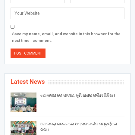
Save my name, email, and website in this browser for the
next time I comment.
Latest News
ପୋଲସରା ରେ ଜାତୀୟ କୃମି ନାଶକ ତାଲିମ ଶିବିର।
ପୋଲସରା କଲେଜରେ ଅବସରକାଳୀନ ସମ୍ବର୍ଦ୍ଧନା
ସଭା।