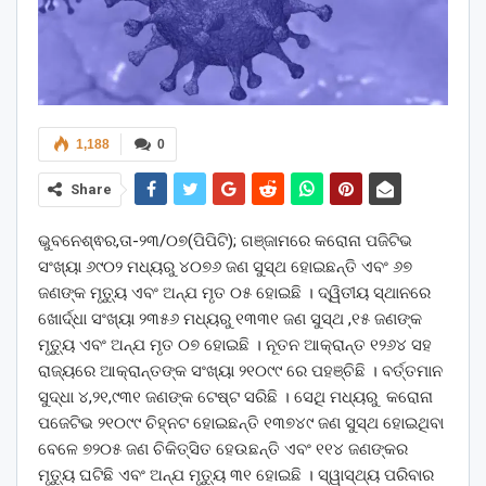
1,188
0
Share
ଭୁବନେଶ୍ଵର,ତା-୨୩/୦୭(ପିପିଟି); ଗଞ୍ଜାମରେ କରୋନା ପଜିଟିଭ
ସଂଖ୍ୟା ୬୯୦୨ ମଧ୍ୟରୁ ୪୦୭୬ ଜଣ ସୁସ୍ଥ ହୋଇଛନ୍ତି ଏବଂ ୬୭
ଜଣଙ୍କ ମୃତ୍ୟୁ ଏବଂ ଅନ୍ଯ ମୃତ ୦୫ ହୋଇଛି । ଦ୍ୱିତୀୟ ସ୍ଥାନରେ
ଖୋର୍ଦ୍ଧା ସଂଖ୍ୟା ୨୩୫୬ ମଧ୍ୟରୁ ୧୩୩୧ ଜଣ ସୁସ୍ଥ ,୧୫ ଜଣଙ୍କ
ମୃତ୍ୟୁ ଏବଂ ଅନ୍ଯ ମୃତ ୦୭ ହୋଇଛି । ନୂତନ ଆକ୍ରାନ୍ତ ୧୨୬୪ ସହ
ରାଜ୍ୟରେ ଆକ୍ରାନ୍ତଙ୍କ ସଂଖ୍ୟା ୨୧୦୯୯ ରେ ପହଞ୍ଚିଛି । ବର୍ତ୍ତମାନ
ସୁଦ୍ଧା ୪,୨୧,୯୩୧ ଜଣଙ୍କ ଟେଷ୍ଟ ସରିଛି । ସେଥି ମଧ୍ୟରୁ କରୋନା
ପଜେଟିଭ ୨୧୦୯୯ ଚିହ୍ନଟ ହୋଇଛନ୍ତି ୧୩୭୪୯ ଜଣ ସୁସ୍ଥ ହୋଇଥିବା
ବେଳେ ୭୨୦୫ ଜଣ ଚିକିତ୍ସିତ ହେଉଛନ୍ତି ଏବଂ ୧୧୪ ଜଣଙ୍କର
ମୃତ୍ୟୁ ଘଟିଛି ଏବଂ ଅନ୍ଯ ମୃତ୍ୟୁ ୩୧ ହୋଇଛି । ସ୍ୱାସ୍ଥ୍ୟ ପରିବାର