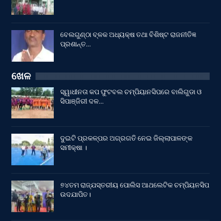
ବେଲଗୁଣ୍ଠା ବ୍ଳକ ଅଧ୍ୟକ୍ଷ ତଥା ବିଶିଷ୍ଟ ରାଜନୀତିଜ୍ଞ
ପ୍ରଶାନ୍ତ…
ଖେଳ
ସ୍ୱାଧୀନତା କପ ଫୁଟବଲ ଚମ୍ପିୟାନସିପରେ ବାଲିଗୁଡା ଓ
ସିପାଞ୍ଜିରୀ ଦଳ…
ଦୁଇଟି ପ୍ରକଳ୍ପର ଅଗ୍ରଗତି ନେଇ ଜିଲ୍ଲାପାଳଙ୍କ
ସମୀକ୍ଷା ।
୭୪ତମ ରାଜ୍ଯସ୍ତରୀୟ ପୋଲିସ ଆଥଲେଟିକ ଚମ୍ପିୟନସିପ
ଉଦଯାପିତ।