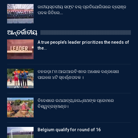
ଜାତୀୟସ୍ତରୀୟ ସଫ୍ଟ ବଲ୍ ପ୍ରତିଯୋଗିତାରେ ବ୍ରୋଞ୍ଜ
ପଦକ ଜିତିଲେ…
ଆନ୍ତର୍ଜାତୀୟ
A true people’s leader prioritizes the needs of
the…
ତନରଡ଼ା ୮ମ ଆଇଆରବିଏନର ଅଶୋକ ଦଣ୍ଡସେନା
ପାଇଲେ ୪ଟି ସ୍ବର୍ଣ୍ଣପଦକ ।
ବିଦେଶରେ ରଥଯାତ୍ରା,ଜଗନ୍ନାଥଙ୍କ ପ୍ରେମରେ
ବିଶ୍ୱବ୍ରହ୍ମାଣ୍ଡ।
Belgium qualify for round of 16