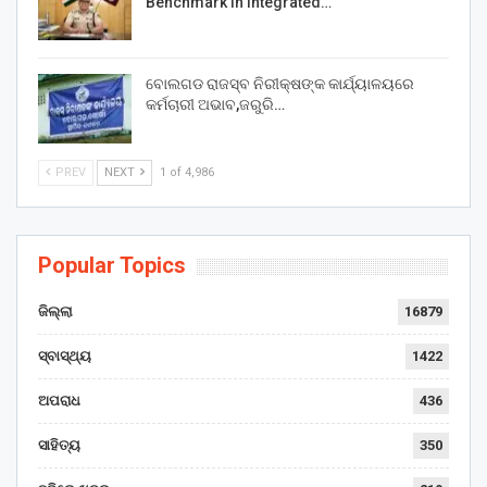
Benchmark in Integrated…
ବୋଲଗଡ ରାଜସ୍ବ ନିରୀକ୍ଷଙ୍କ କାର୍ଯ୍ୟାଳୟରେ
କର୍ମଚାରୀ ଅଭାବ,ଜରୁରି…
PREV
NEXT
1 of 4,986
Popular Topics
ଜିଲ୍ଲା
16879
ସ୍ବାସ୍ଥ୍ୟ
1422
ଅପରାଧ
436
ସାହିତ୍ୟ
350