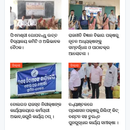
ପିଏମଶ୍ରୀ ଗୋପବନ୍ଧୁ ଉଚ୍ଚ
ରାଜନୀତି ବିଜ୍ଞାନ ବିଭାଗ ପକ୍ଷରୁ
ବିଦ୍ୟାଳୟ କମିଟି ଓ ଅଭିଭାବକ
ନୂତନ ଅଧ୍ୟକ୍ଷଙ୍କୁ
ବୈଠକ।
ସମ୍ବର୍ଦ୍ଧନା ଓ ପାଠାଚକ୍ର
ଆଲୋଚନା ।
ଜିଲ୍ଲା
ଜିଲ୍ଲା
ବୋଲଗଡ ରାଜସ୍ବ ନିରୀକ୍ଷଙ୍କ
ବନ୍ୟାଞ୍ଚଳରେ
କାର୍ଯ୍ୟାଳୟରେ କର୍ମଚାରୀ
ପ୍ରଶାସନ:ପକ୍ଷରୁ ରିଲିଫ୍ କିଟ୍
ଅଭାବ,ଜରୁରି କାର୍ଯ୍ୟ ଠପ୍ ।
ବଣ୍ଟନ ସହ ତୁରନ୍ତ
ପୁନରୁଦ୍ଧାର କାର୍ଯ୍ୟ ସମୀକ୍ଷା ।