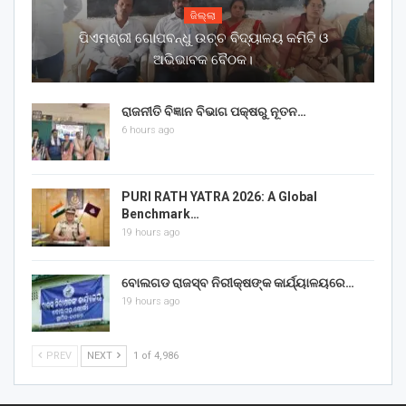
ଜିଲ୍ଲା
ପିଏମଶ୍ରୀ ଗୋପବନ୍ଧୁ ଉଚ୍ଚ ବିଦ୍ୟାଳୟ କମିଟି ଓ
ଅଭିଭାବକ ବୈଠକ।
ରାଜନୀତି ବିଜ୍ଞାନ ବିଭାଗ ପକ୍ଷରୁ ନୂତନ…
6 hours ago
PURI RATH YATRA 2026: A Global
Benchmark…
19 hours ago
ବୋଲଗଡ ରାଜସ୍ବ ନିରୀକ୍ଷଙ୍କ କାର୍ଯ୍ୟାଳୟରେ…
19 hours ago
PREV
NEXT
1 of 4,986