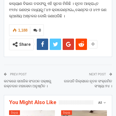
କଲ୍ୟାଣ ବିଭାଗ ତରଫରୁ ଏହି ସୂଚନା ମିଳିଛି । ନୂତନ ଆକ୍ରାନ୍ତ
୧୨୬୪ ଜଣଙ୍କ ମଧ୍ୟରୁ ୮୪୭ କ୍ବାରେଣ୍ଟାଇନ୍ ସେଣ୍ଟର ଓ ୪୧୭ ଜଣ
ସ୍ଥାନୀୟ ଅଞ୍ଚଳର ବୋଲି ଜଣାପଡିଛି ।
1,188
0
Share
PREV POST
NEXT POST
କଟକରେ ସମାଜିକ ସଂଗଠନ ପକ୍ଷରୁ
ଗଜପତି ଜିଲ୍ଲାରେ ନୂତନ ସଂକ୍ରମିତ
ରକ୍ତଦାନ ମହାସେବା ଅନୁଷ୍ଠିତ ।
ସଂଖ୍ୟା ୭୪ ।
You Might Also Like
All
ଜିଲ୍ଲା
ଜିଲ୍ଲା