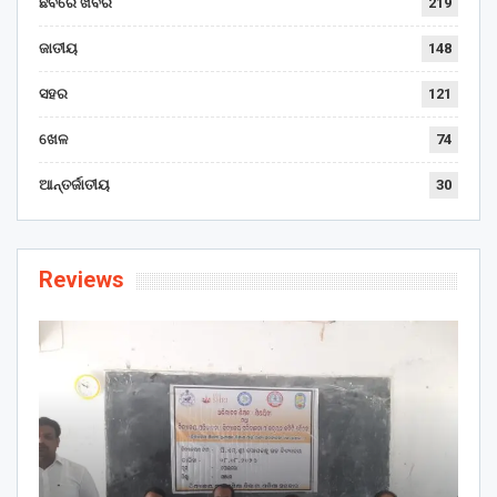
ଛବିରେ ଖବର
219
ଜାତୀୟ
148
ସହର
121
ଖେଳ
74
ଆନ୍ତର୍ଜାତୀୟ
30
Reviews