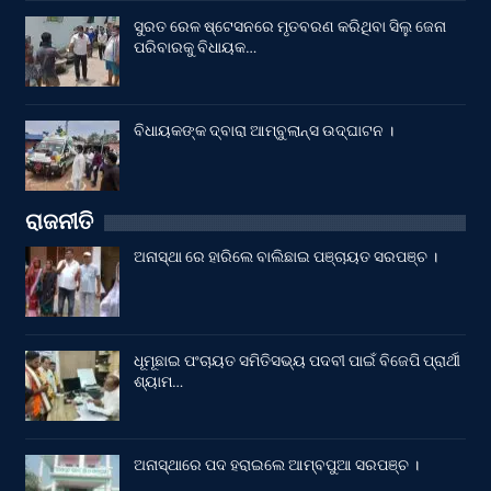
ସୁରତ ରେଳ ଷ୍ଟେସନରେ ମୃତବରଣ କରିଥିବା ସିଲୁ ଜେନା
ପରିବାରକୁ ବିଧାୟକ…
ବିଧାୟକଙ୍କ ଦ୍ବାରା ଆମ୍ବୁଲାନ୍ସ ଉଦ୍‌ଘାଟନ ।
ରାଜନୀତି
ଅନାସ୍ଥା ରେ ହାରିଲେ ବାଲିଛାଇ ପଞ୍ଚାୟତ ସରପଞ୍ଚ ।
ଧୂମୂଛାଇ ପଂଚାୟତ ସମିତିସଭ୍ୟ ପଦବୀ ପାଇଁ ବିଜେପି ପ୍ରାର୍ଥୀ
ଶ୍ୟାମ…
ଅନାସ୍ଥାରେ ପଦ ହରାଇଲେ ଆମ୍ବପୁଆ ସରପଞ୍ଚ ।