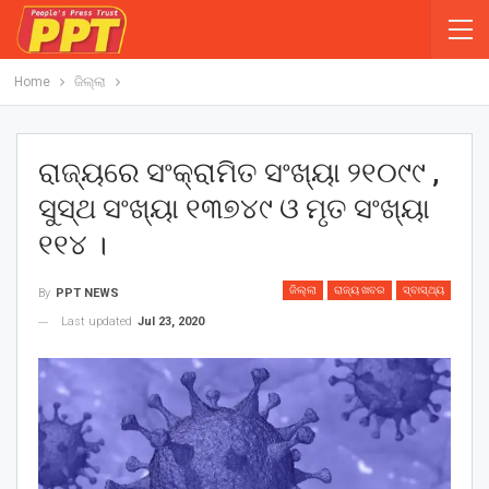
Home
ଜିଲ୍ଲା
ରାଜ୍ୟରେ ସଂକ୍ରାମିତ ସଂଖ୍ୟା ୨୧୦୯୯ ,
ସୁସ୍ଥ ସଂଖ୍ୟା ୧୩୭୪୯ ଓ ମୃତ ସଂଖ୍ୟା
୧୧୪ ।
ଜିଲ୍ଲା
ରାଜ୍ୟ ଖବର
ସ୍ବାସ୍ଥ୍ୟ
By
PPT NEWS
Last updated
Jul 23, 2020