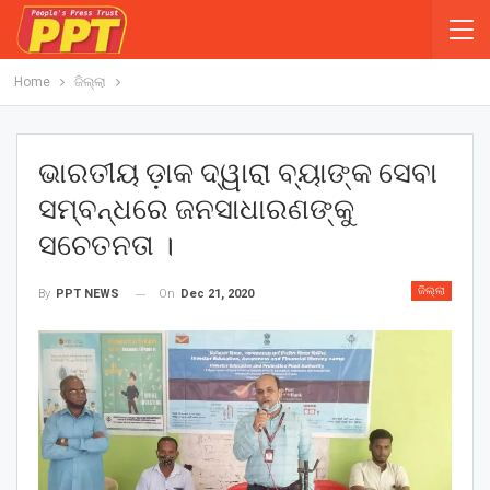
Home
ଜିଲ୍ଲା
ଭାରତୀୟ ଡ଼ାକ ଦ୍ୱାରା ବ୍ୟାଙ୍କ ସେବା
ସମ୍ବନ୍ଧରେ ଜନସାଧାରଣଙ୍କୁ
ସଚେତନତା ।
ଜିଲ୍ଲା
On
Dec 21, 2020
By
PPT NEWS