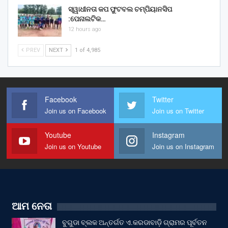
ସ୍ୱାଧୀନତା କପ ଫୁଟବଲ ଚମ୍ପିୟାନସିପ
:ପେନାଲଟିକ…
12 hours ago
PREV
NEXT
1 of 4,985
Facebook
Twitter
Join us on Facebook
Join us on Twitter
Youtube
Instagram
Join us on Youtube
Join us on Instagram
ଆମ ନେତା
ବୁଗୁଡା ବ୍ଲକ ଅନ୍ତର୍ଗତ ଏ.କରଡାବାଡ଼ି ଗ୍ରାମର ପୂର୍ବତନ