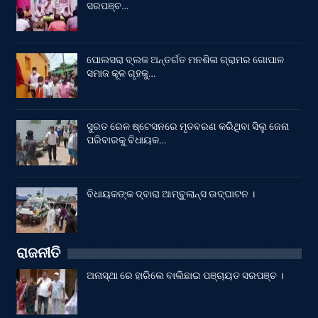
ସରପଞ୍ଚ…
ପୋଲସରା ବ୍ଲକ ଅନ୍ତର୍ଗତ ମନଶିଳା ଗ୍ରାମର ଗୋପାଳ
ସମାଜ କୂଳ ଗୃହକୁ…
ସୁରତ ରେଳ ଷ୍ଟେସନରେ ମୃତବରଣ କରିଥିବା ସିଲୁ ଜେନା
ପରିବାରକୁ ବିଧାୟକ…
ବିଧାୟକଙ୍କ ଦ୍ବାରା ଆମ୍ବୁଲାନ୍ସ ଉଦ୍‌ଘାଟନ ।
ରାଜନୀତି
ଅନାସ୍ଥା ରେ ହାରିଲେ ବାଲିଛାଇ ପଞ୍ଚାୟତ ସରପଞ୍ଚ ।