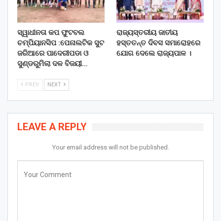
ସ୍ୱାଧୀନତା କପ ଫୁଟବଲ
ରାଜ୍ୟସ୍ତରୀୟ ଜାତୀୟ
ଚମ୍ପିୟାନସିପ :ପେନାଲଟିକ ସୁଟ
ହସ୍ତତନ୍ତ ଦିବସ ସମାରୋହରେ
ଜରିଆରେ ପାଦେରୀପଡା ଓ
ଯୋଗ ଦେଲେ ରାଜ୍ୟପାଳ ।
ସୁଣ୍ଡରୁମିଲା ଦଳ ବିଜୟୀ…
PREV
NEXT
LEAVE A REPLY
Your email address will not be published.