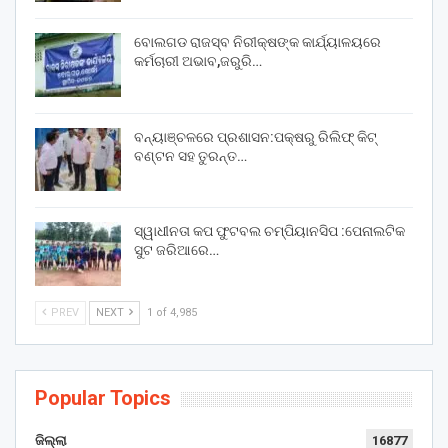
ବୋଲଗଡ ରାଜସ୍ବ ନିରୀକ୍ଷଙ୍କ କାର୍ଯ୍ୟାଳୟରେ
କର୍ମଚାରୀ ଅଭାବ,ଜରୁରି…
ବନ୍ୟାଞ୍ଚଳରେ ପ୍ରଶାସନ:ପକ୍ଷରୁ ରିଲିଫ୍ କିଟ୍
ବଣ୍ଟନ ସହ ତୁରନ୍ତ…
ସ୍ୱାଧୀନତା କପ ଫୁଟବଲ ଚମ୍ପିୟାନସିପ :ପେନାଲଟିକ
ସୁଟ ଜରିଆରେ…
PREV
NEXT
1 of 4,985
Popular Topics
ଜିଲ୍ଲା
16877