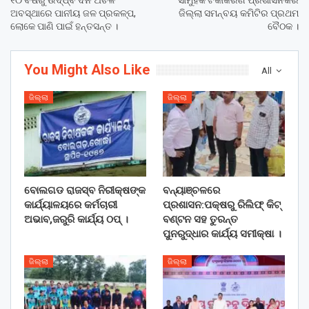
ଅବସ୍ଥାରେ ପାନୀୟ ଜଳ ପ୍ରକଳ୍ପ,
ଜିଲ୍ଲା ସମନ୍ବୟ କମିଟିର ପ୍ରଥମ
ଲୋକେ ପାଣି ପାଇଁ ହନ୍ତସନ୍ତ ।
ବୈଠକ ।
You Might Also Like
All
ଜିଲ୍ଲା
ଜିଲ୍ଲା
ବୋଲଗଡ ରାଜସ୍ବ ନିରୀକ୍ଷଙ୍କ
ବନ୍ୟାଞ୍ଚଳରେ
କାର୍ଯ୍ୟାଳୟରେ କର୍ମଚାରୀ
ପ୍ରଶାସନ:ପକ୍ଷରୁ ରିଲିଫ୍ କିଟ୍
ଅଭାବ,ଜରୁରି କାର୍ଯ୍ୟ ଠପ୍ ।
ବଣ୍ଟନ ସହ ତୁରନ୍ତ
ପୁନରୁଦ୍ଧାର କାର୍ଯ୍ୟ ସମୀକ୍ଷା ।
ଜିଲ୍ଲା
ଜିଲ୍ଲା