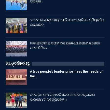
ସମୀକ୍ଷା ।
୭୪ତମ ରାଜ୍ଯସ୍ତରୀୟ ପୋଲିସ ଆଥଲେଟିକ ଚମ୍ପିୟନସିପ
ଉଦଯାପିତ।
ଜାତୀୟସ୍ତରୀୟ ସଫ୍ଟ ବଲ୍ ପ୍ରତିଯୋଗିତାରେ ବ୍ରୋଞ୍ଜ
ପଦକ ଜିତିଲେ…
ଆନ୍ତର୍ଜାତୀୟ
A true people’s leader prioritizes the needs of
the…
ତନରଡ଼ା ୮ମ ଆଇଆରବିଏନର ଅଶୋକ ଦଣ୍ଡସେନା
ପାଇଲେ ୪ଟି ସ୍ବର୍ଣ୍ଣପଦକ ।