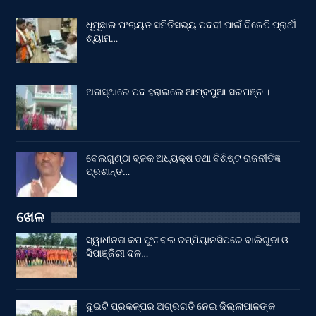
ଧୂମୂଛାଇ ପଂଚାୟତ ସମିତିସଭ୍ୟ ପଦବୀ ପାଇଁ ବିଜେପି ପ୍ରାର୍ଥୀ
ଶ୍ୟାମ…
ଅନାସ୍ଥାରେ ପଦ ହରାଇଲେ ଆମ୍ବପୁଆ ସରପଞ୍ଚ ।
ବେଲଗୁଣ୍ଠା ବ୍ଳକ ଅଧ୍ୟକ୍ଷ ତଥା ବିଶିଷ୍ଟ ରାଜନୀତିଜ୍ଞ
ପ୍ରଶାନ୍ତ…
ଖେଳ
ସ୍ୱାଧୀନତା କପ ଫୁଟବଲ ଚମ୍ପିୟାନସିପରେ ବାଲିଗୁଡା ଓ
ସିପାଞ୍ଜିରୀ ଦଳ…
ଦୁଇଟି ପ୍ରକଳ୍ପର ଅଗ୍ରଗତି ନେଇ ଜିଲ୍ଲାପାଳଙ୍କ