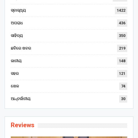
ସ୍ବାସ୍ଥ୍ୟ
1422
ଅପରାଧ
436
ସାହିତ୍ୟ
350
ଛବିରେ ଖବର
219
ଜାତୀୟ
148
ସହର
121
ଖେଳ
74
ଆନ୍ତର୍ଜାତୀୟ
30
Reviews