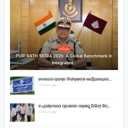
ସାହିତ୍ୟ
PURI RATH YATRA 2026: A Global Benchmark In
Integrated…
ବୋଲଗଡ ରାଜସ୍ବ ନିରୀକ୍ଷଙ୍କ କାର୍ଯ୍ୟାଳୟରେ…
12 hours ago
ବନ୍ୟାଞ୍ଚଳରେ ପ୍ରଶାସନ:ପକ୍ଷରୁ ରିଲିଫ୍ କିଟ୍…
12 hours ago