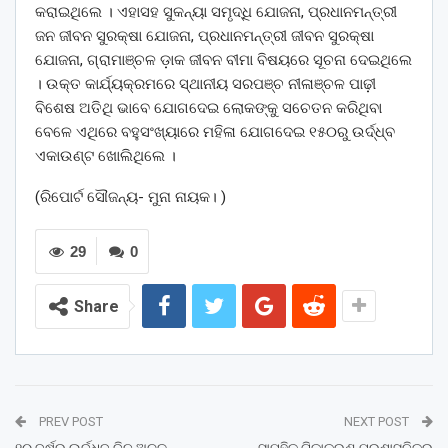
କରାଇଥିଲେ । ଏହାସହ ସୁକନ୍ୟା ସମୃଦ୍ଧି ଯୋଜନା, ପ୍ରଧାନମନ୍ତ୍ରୀ
ଜନ ଜୀବନ ସୁରକ୍ଷା ଯୋଜନା, ପ୍ରଧାନମନ୍ତ୍ରୀ ଜୀବନ ସୁରକ୍ଷା
ଯୋଜନା, ଗ୍ରାମାଞ୍ଚଳ ଡ଼ାକ ଜୀବନ ବୀମା ବିଷୟରେ ସୂଚନା ଦେଇଥିଲେ
। ଉକ୍ତ କାର୍ଯ୍ୟକ୍ରମରେ ସ୍ଥାନୀୟ ସରପଞ୍ଚ ନୀଳାଞ୍ଚଳ ପାଢ଼ୀ
ବିଶେଷ ଅତିଥି ଭାବେ ଯୋଗଦେଇ ଲୋକଙ୍କୁ ସଚେତନ କରିଥିବା
ବେଳେ ଏଥିରେ ବହୁସଂଖ୍ୟାରେ ମହିଳା ଯୋଗଦେଇ ୧୫୦ରୁ ଉର୍ଦ୍ଧ୍ବ
ଏକାଉଣ୍ଟ ଖୋଲିଥିଲେ ।
(ରିପୋର୍ଟ ସୌଜନ୍ୟ- ମୁନା ନାୟକ। )
29
0
Share
PREV POST
NEXT POST
୧୦ ବର୍ଷରୁ ଉର୍ଦ୍ଧ୍ବ ଦିନ ଅଚଳ
ସାମୁହିକ ଟିକାକରଣ ପ୍ରଶାସନିକର