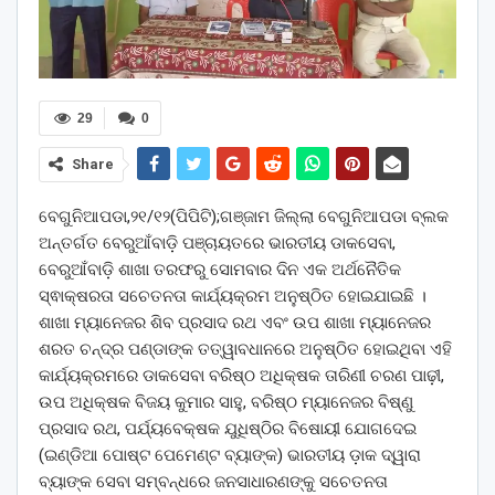
29
0
Share
ବେଗୁନିଆପଡା,୨୧/୧୨(ପିପିଟି);ଗଞ୍ଜାମ ଜିଲ୍ଲା ବେଗୁନିଆପଡା ବ୍ଲକ
ଅନ୍ତର୍ଗତ ବେରୁଆଁବାଡ଼ି ପଞ୍ଚାୟତରେ ଭାରତୀୟ ଡାକସେବା,
ବେରୁଆଁବାଡ଼ି ଶାଖା ତରଫରୁ ସୋମବାର ଦିନ ଏକ ଅର୍ଥନୈତିକ
ସ୍ଵାକ୍ଷରତା ସଚେତନତା କାର୍ଯ୍ୟକ୍ରମ ଅନୁଷ୍ଠିତ ହୋଇଯାଇଛି ।
ଶାଖା ମ୍ୟାନେଜର ଶିବ ପ୍ରସାଦ ରଥ ଏବଂ ଉପ ଶାଖା ମ୍ୟାନେଜର
ଶରତ ଚନ୍ଦ୍ର ପଣ୍ଡାଙ୍କ ତତ୍ୱାବଧାନରେ ଅନୁଷ୍ଠିତ ହୋଇଥିବା ଏହି
କାର୍ଯ୍ୟକ୍ରମରେ ଡାକସେବା ବରିଷ୍ଠ ଅଧିକ୍ଷକ ତାରିଣୀ ଚରଣ ପାଢ଼ୀ,
ଉପ ଅଧିକ୍ଷକ ବିଜୟ କୁମାର ସାହୁ, ବରିଷ୍ଠ ମ୍ୟାନେଜର ବିଷ୍ଣୁ
ପ୍ରସାଦ ରଥ, ପର୍ଯ୍ୟବେକ୍ଷକ ଯୁଧିଷ୍ଠିର ବିଷୋୟୀ ଯୋଗଦେଇ
(ଇଣ୍ଡିଆ ପୋଷ୍ଟ ପେମେଣ୍ଟ ବ୍ୟାଙ୍କ) ଭାରତୀୟ ଡ଼ାକ ଦ୍ୱାରା
ବ୍ୟାଙ୍କ ସେବା ସମ୍ବନ୍ଧରେ ଜନସାଧାରଣଙ୍କୁ ସଚେତନତା