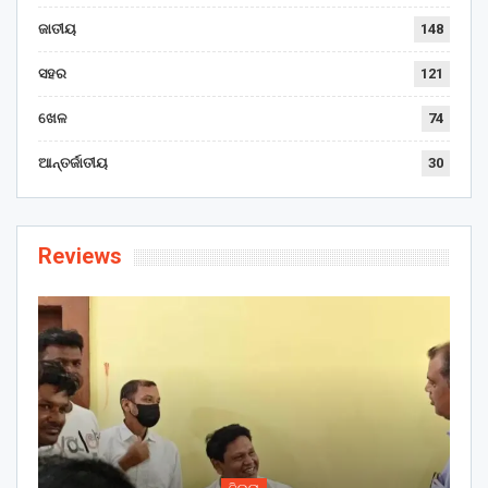
ଜାତୀୟ
148
ସହର
121
ଖେଳ
74
ଆନ୍ତର୍ଜାତୀୟ
30
Reviews