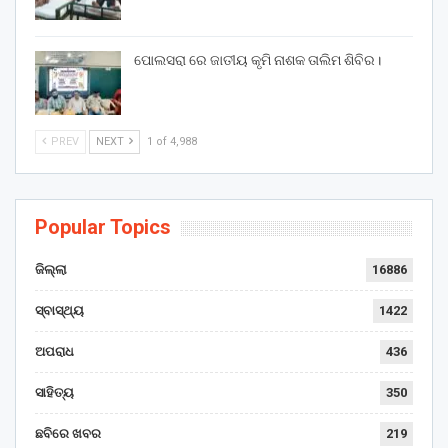
ପୋଲସରା ରେ ଜାତୀୟ କୃମି ନାଶକ ତାଲିମ ଶିବିର।
PREV
NEXT
1 of 4,988
Popular Topics
ଜିଲ୍ଲା
16886
ସ୍ବାସ୍ଥ୍ୟ
1422
ଅପରାଧ
436
ସାହିତ୍ୟ
350
ଛବିରେ ଖବର
219