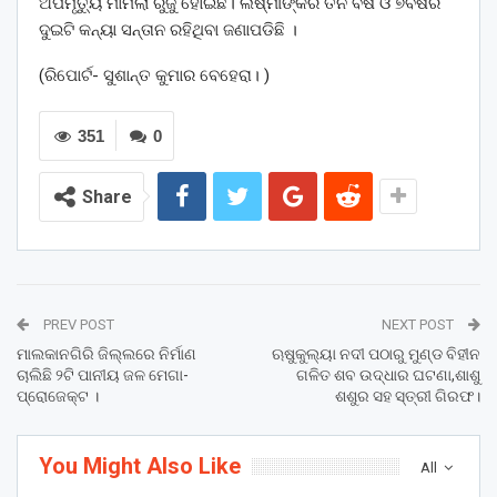
ଅପମୃତ୍ୟୁ ମାମଲା ରୁଜୁ ହୋଇଛି। ଲଷ୍ମୀଙ୍କର ତିନି ବର୍ଷ ଓ ୭ବର୍ଷର
ଦୁଇଟି କନ୍ୟା ସନ୍ତାନ ରହିଥିବା ଜଣାପଡିଛି ।
(ରିପୋର୍ଟ- ସୁଶାନ୍ତ କୁମାର ବେହେରା। )
351
0
Share
PREV POST
NEXT POST
ମାଲକାନଗିରି ଜିଲ୍ଲରେ ନିର୍ମାଣ
ଋଷୁକୁଲ୍ୟା ନଦୀ ପଠାରୁ ମୁଣ୍ଡ ବିହୀନ
ଚାଲିଛି ୨ଟି ପାନୀୟ ଜଳ ମେଗା-
ଗଳିତ ଶବ ଉଦ୍ଧାର ଘଟଣା,ଶାଶୁ
ପ୍ରୋଜେକ୍ଟ ।
ଶଶୁର ସହ ସ୍ତ୍ରୀ ଗିରଫ।
You Might Also Like
All