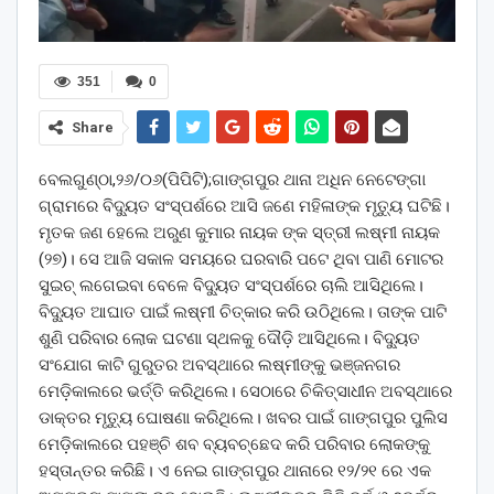
351
0
Share
ବେଲଗୁଣ୍ଠା,୨୬/୦୬(ପିପିଟି);ଗାଙ୍ଗପୁର ଥାନା ଅଧିନ ନେଟେଙ୍ଗା
ଗ୍ରାମରେ ବିଦ୍ୟୁତ ସଂସ୍ପର୍ଶରେ ଆସି ଜଣେ ମହିଳାଙ୍କ ମୃତ୍ୟୁ ଘଟିଛି।
ମୃତକ ଜଣ ହେଲେ ଅରୁଣ କୁମାର ନାୟକ ଙ୍କ ସ୍ତ୍ରୀ ଲଷ୍ମୀ ନାୟକ
(୨୭)। ସେ ଆଜି ସକାଳ ସମୟରେ ଘରବାରି ପଟେ ଥିବା ପାଣି ମୋଟର
ସୁଇଚ୍ ଲଗେଇବା ବେଳେ ବିଦ୍ୟୁତ ସଂସ୍ପର୍ଶରେ ଚାଲି ଆସିଥିଲେ।
ବିଦ୍ୟୁତ ଆଘାତ ପାଇଁ ଲଷ୍ମୀ ଚିତ୍କାର କରି ଉଠିଥିଲେ। ତାଙ୍କ ପାଟି
ଶୁଣି ପରିବାର ଲୋକ ଘଟଣା ସ୍ଥଳକୁ ଦୌଡ଼ି ଆସିଥିଲେ। ବିଦ୍ୟୁତ
ସଂଯୋଗ କାଟି ଗୁରୁତର ଅବସ୍ଥାରେ ଲଷ୍ମୀଙ୍କୁ ଭଞ୍ଜନଗର
ମେଡ଼ିକାଲରେ ଭର୍ତ୍ତି କରିଥିଲେ। ସେଠାରେ ଚିକିତ୍ସାଧୀନ ଅବସ୍ଥାରେ
ଡାକ୍ତର ମୃତ୍ୟୁ ଘୋଷଣା କରିଥିଲେ। ଖବର ପାଇଁ ଗାଙ୍ଗପୁର ପୁଲିସ
ମେଡ଼ିକାଲରେ ପହଞ୍ଚି ଶବ ବ୍ୟବଚ୍ଛେଦ କରି ପରିବାର ଲୋକଙ୍କୁ
ହସ୍ତାନ୍ତର କରିଛି। ଏ ନେଇ ଗାଙ୍ଗପୁର ଥାନାରେ ୧୨/୨୧ ରେ ଏକ