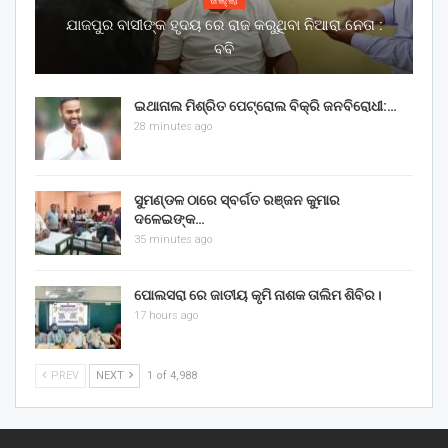
ଜିଲ୍ଲା
ଯାଜପୁର ବାସୀଙ୍କ ହୃଦୟ ରେ ରାଜ କରୁଥିବା ନିଆରା ନେତା :
ବବି
ଇଥାନାଲ ମିଶ୍ରିତ ପେଟ୍ରୋଲ ବିକ୍ରି ଜନବିରୋଧୀ:…
28 minutes ago
ସୁମଣ୍ଡଳ ଠାରେ ସ୍ବର୍ଗତ ରଞ୍ଜନ କୁମାର
ଦଳେଇଙ୍କ…
35 minutes ago
ପୋଲସରା ରେ ଜାତୀୟ କୃମି ନାଶକ ତାଲିମ ଶିବିର।
17 hours ago
PREV
NEXT
1 of 4,988