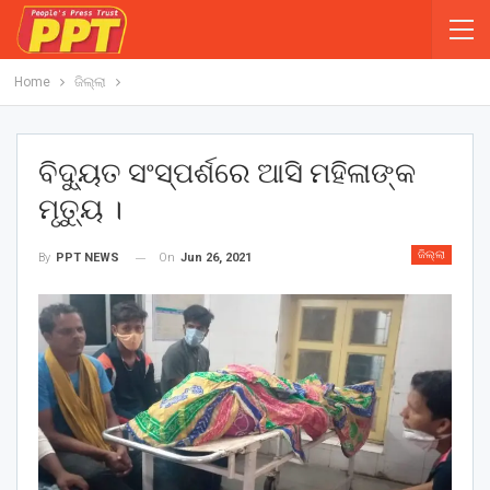
Home
ଜିଲ୍ଲା
ବିଦ୍ୟୁତ ସଂସ୍ପର୍ଶରେ ଆସି ମହିଳାଙ୍କ
ମୃତ୍ୟୁ ।
ଜିଲ୍ଲା
On
Jun 26, 2021
By
PPT NEWS