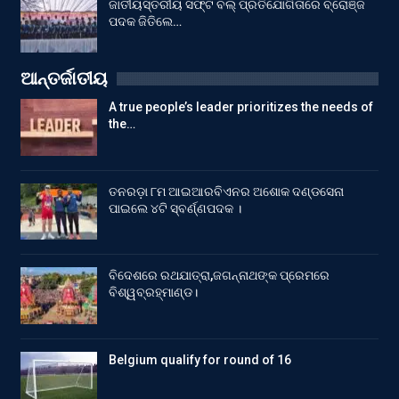
ଜାତୀୟସ୍ତରୀୟ ସଫ୍ଟ ବଲ୍ ପ୍ରତିଯୋଗିତାରେ ବ୍ରୋଞ୍ଜ
ପଦକ ଜିତିଲେ…
ଆନ୍ତର୍ଜାତୀୟ
A true people’s leader prioritizes the needs of
the…
ତନରଡ଼ା ୮ମ ଆଇଆରବିଏନର ଅଶୋକ ଦଣ୍ଡସେନା
ପାଇଲେ ୪ଟି ସ୍ବର୍ଣ୍ଣପଦକ ।
ବିଦେଶରେ ରଥଯାତ୍ରା,ଜଗନ୍ନାଥଙ୍କ ପ୍ରେମରେ
ବିଶ୍ୱବ୍ରହ୍ମାଣ୍ଡ।
Belgium qualify for round of 16