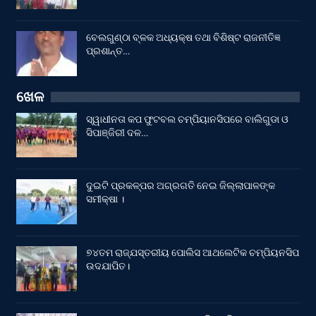
ବେଲଗୁଣ୍ଠା ବ୍ଳକ ଅଧ୍ୟକ୍ଷ ତଥା ବିଶିଷ୍ଟ ରାଜନୀତିଜ୍ଞ
ପ୍ରଶାନ୍ତ…
ଖେଳ
ସ୍ୱାଧୀନତା କପ ଫୁଟବଲ ଚମ୍ପିୟାନସିପରେ ବାଲିଗୁଡା ଓ
ସିପାଞ୍ଜିରୀ ଦଳ…
ଦୁଇଟି ପ୍ରକଳ୍ପର ଅଗ୍ରଗତି ନେଇ ଜିଲ୍ଲାପାଳଙ୍କ
ସମୀକ୍ଷା ।
୭୪ତମ ରାଜ୍ଯସ୍ତରୀୟ ପୋଲିସ ଆଥଲେଟିକ ଚମ୍ପିୟନସିପ
ଉଦଯାପିତ।