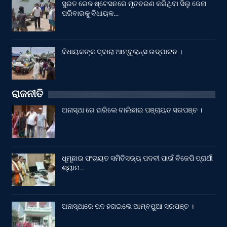
ସୁରତ ରେଳ ଷ୍ଟେସନରେ ମୃତବରଣ କରିଥିବା ସିଲୁ ଜେନା
ପରିବାରକୁ ବିଧାୟକ…
ବିଧାୟକଙ୍କ ଦ୍ବାରା ଆମ୍ବୁଲାନ୍ସ ଉଦ୍‌ଘାଟନ ।
ରାଜନୀତି
ଅନାସ୍ଥା ରେ ହାରିଲେ ବାଲିଛାଇ ପଞ୍ଚାୟତ ସରପଞ୍ଚ ।
ଧୂମୂଛାଇ ପଂଚାୟତ ସମିତିସଭ୍ୟ ପଦବୀ ପାଇଁ ବିଜେପି ପ୍ରାର୍ଥୀ
ଶ୍ୟାମ…
ଅନାସ୍ଥାରେ ପଦ ହରାଇଲେ ଆମ୍ବପୁଆ ସରପଞ୍ଚ ।