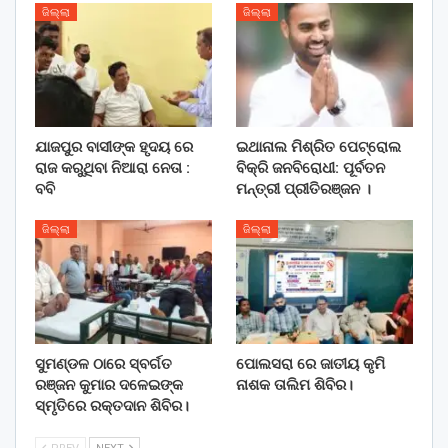
ଜିଲ୍ଲା
ଜିଲ୍ଲା
ଯାଜପୁର ବାସୀଙ୍କ ହୃଦୟ ରେ
ଇଥାନାଲ ମିଶ୍ରିତ ପେଟ୍ରୋଲ
ରାଜ କରୁଥିବା ନିଆରା ନେତା :
ବିକ୍ରି ଜନବିରୋଧୀ: ପୂର୍ବତନ
ବବି
ମନ୍ତ୍ରୀ ପ୍ରୀତିରଞ୍ଜନ ।
ଜିଲ୍ଲା
ଜିଲ୍ଲା
ସୁମଣ୍ଡଳ ଠାରେ ସ୍ବର୍ଗତ
ପୋଲସରା ରେ ଜାତୀୟ କୃମି
ରଞ୍ଜନ କୁମାର ଦଳେଇଙ୍କ
ନାଶକ ତାଲିମ ଶିବିର।
ସ୍ମୃତିରେ ରକ୍ତଦାନ ଶିବିର।