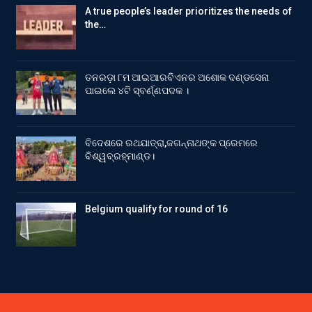
A true people’s leader prioritizes the needs of
the…
ତନରଡ଼ା ୮ମ ଆଇଆରବିଏନର ଅଶୋକ ଦଣ୍ଡସେନା
ପାଇଲେ ୪ଟି ସ୍ବର୍ଣ୍ଣପଦକ ।
ବିଦେଶରେ ରଥଯାତ୍ରା,ଜଗନ୍ନାଥଙ୍କ ପ୍ରେମରେ
ବିଶ୍ୱବ୍ରହ୍ମାଣ୍ଡ।
Belgium qualify for round of 16