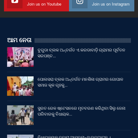
Join us on Youtube
Join us on Instagram
ଆମ ନେତା
ବୁଗୁଡା ବ୍ଲକ ଅନ୍ତର୍ଗତ ଏ.କରଡାବାଡ଼ି ଗ୍ରାମର ପୂର୍ବତନ
ସରପଞ୍ଚ…
ପୋଲସରା ବ୍ଲକ ଅନ୍ତର୍ଗତ ମନଶିଳା ଗ୍ରାମର ଗୋପାଳ
ସମାଜ କୂଳ ଗୃହକୁ…
ସୁରତ ରେଳ ଷ୍ଟେସନରେ ମୃତବରଣ କରିଥିବା ସିଲୁ ଜେନା
ପରିବାରକୁ ବିଧାୟକ…
ବିଧାୟକଙ୍କ ଦ୍ବାରା ଆମ୍ବୁଲାନ୍ସ ଉଦ୍‌ଘାଟନ ।