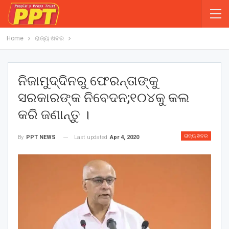
Home
ରାଜ୍ୟ ଖବର
ନିଜାମୁଦ୍ଦିନରୁ ଫେରନ୍ତାଙ୍କୁ
ସରକାରଙ୍କ ନିବେଦନ;୧୦୪କୁ କଲ
କରି ଜଣାନ୍ତୁ ।
ରାଜ୍ୟ ଖବର
Last updated
Apr 4, 2020
By
PPT NEWS