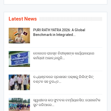
Latest News
PURI RATH YATRA 2026: A Global
Benchmark in Integrated…
ବୋଲଗଡ ରାଜସ୍ବ ନିରୀକ୍ଷଙ୍କ କାର୍ଯ୍ୟାଳୟରେ
କର୍ମଚାରୀ ଅଭାବ,ଜରୁରି…
ବନ୍ୟାଞ୍ଚଳରେ ପ୍ରଶାସନ:ପକ୍ଷରୁ ରିଲିଫ୍ କିଟ୍
ବଣ୍ଟନ ସହ ତୁରନ୍ତ…
ସ୍ୱାଧୀନତା କପ ଫୁଟବଲ ଚମ୍ପିୟାନସିପ :ପେନାଲଟିକ
ସୁଟ ଜରିଆରେ…