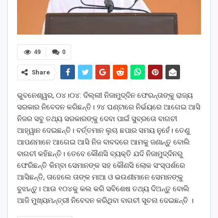
49
0
Share
ଭୁବନେଶ୍ୱର, ୦୪।୦୪: ଦିଲ୍ଲୀ ନିଜାମୁଦ୍ଦିନ ଫେରନ୍ତାଙ୍କୁ ରାଜ୍ୟ
ସରକାର ନିବେଦନ କରିଛନ୍ତି। ୨୪ ଘଣ୍ଟାରେ ନିର୍ଭୟରେ ଆଗେଇ ଆସି
ନିଜର ସବୁ ତଥ୍ୟ ସରକାରଙ୍କୁ ଦେବା ପାଇଁ ସୁବ୍ରତୋ ବାଗଚୀ
ଆହ୍ୱାନ ଦେଇଛନ୍ତି। ବର୍ତ୍ତମାନ ଲୁଚା ଛପାର ସମୟ ନୁହେଁ। ତେଣୁ
ଆପଣମାନେ ଆଗେଇ ଆସି ନିଜ ବାବଦରେ ଆମକୁ ଜଣାନ୍ତୁ ବୋଲି
ବାଗଚୀ କହିଛନ୍ତି। ତେବେ କୌଣସି ବ୍ୟକ୍ତି ଯଦି ନିଜାମୁଦ୍ଦିନରୁ
ଫେରିଛନ୍ତି କିମ୍ବା ସେମାନଙ୍କ ସହ କୌଣସି ଲୋକ ସଂସ୍ପର୍ଶରେ
ଆସିଛନ୍ତି, ତାହେଲେ ତାଙ୍କ ମାଆ ଓ ଭଉଣୀମାନେ ସେମାନଙ୍କୁ
ବୁଝାନ୍ତୁ। ଆଉ ୧୦୪କୁ କଲ କରି ସବିଶେଷ ତଥ୍ୟ ଦିଅନ୍ତୁ ବୋଲି
ଆଜି ମୁଖ୍ୟମନ୍ତ୍ରୀ ନିବେଦନ କରିଥିବା ବାଗଚୀ ସୂଚନା ଦେଇଛନ୍ତି ।