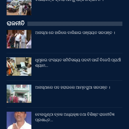
ରାଜନୀତି
ଅନାସ୍ଥା ରେ ହାରିଲେ ବାଲିଛାଇ ପଞ୍ଚାୟତ ସରପଞ୍ଚ ।
ଧୂମୂଛାଇ ପଂଚାୟତ ସମିତିସଭ୍ୟ ପଦବୀ ପାଇଁ ବିଜେପି ପ୍ରାର୍ଥୀ
ଶ୍ୟାମ…
ଅନାସ୍ଥାରେ ପଦ ହରାଇଲେ ଆମ୍ବପୁଆ ସରପଞ୍ଚ ।
ବେଲଗୁଣ୍ଠା ବ୍ଳକ ଅଧ୍ୟକ୍ଷ ତଥା ବିଶିଷ୍ଟ ରାଜନୀତିଜ୍ଞ
ପ୍ରଶାନ୍ତ…