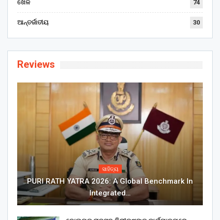
ଖେଳ
74
ଆନ୍ତର୍ଜାତୀୟ
30
Reviews
ସାହିତ୍ୟ
PURI RATH YATRA 2026: A Global Benchmark In
Integrated…