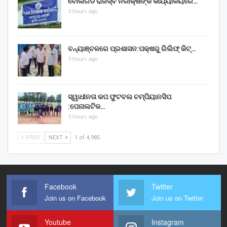
ବୋଲଗଡ ରାଜସ୍ବ ନିରୀକ୍ଷଙ୍କ କାର୍ଯ୍ୟାଳୟରେ…
3 hours ago
ବନ୍ୟାଞ୍ଚଳରେ ପ୍ରଶାସନ:ପକ୍ଷରୁ ରିଲିଫ୍ କିଟ୍…
3 hours ago
ସ୍ୱାଧୀନତା କପ ଫୁଟବଲ ଚମ୍ପିୟାନସିପ
:ପେନାଲଟିକ…
3 hours ago
PREV
NEXT
1 of 4,985
Facebook
Twitter
Join us on Facebook
Join us on Twitter
Youtube
Instagram