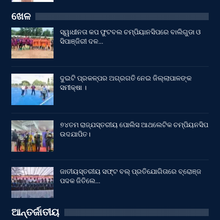
ଖେଳ
ସ୍ୱାଧୀନତା କପ ଫୁଟବଲ ଚମ୍ପିୟାନସିପରେ ବାଲିଗୁଡା ଓ
ସିପାଞ୍ଜିରୀ ଦଳ…
ଦୁଇଟି ପ୍ରକଳ୍ପର ଅଗ୍ରଗତି ନେଇ ଜିଲ୍ଲାପାଳଙ୍କ
ସମୀକ୍ଷା ।
୭୪ତମ ରାଜ୍ଯସ୍ତରୀୟ ପୋଲିସ ଆଥଲେଟିକ ଚମ୍ପିୟନସିପ
ଉଦଯାପିତ।
ଜାତୀୟସ୍ତରୀୟ ସଫ୍ଟ ବଲ୍ ପ୍ରତିଯୋଗିତାରେ ବ୍ରୋଞ୍ଜ
ପଦକ ଜିତିଲେ…
ଆନ୍ତର୍ଜାତୀୟ