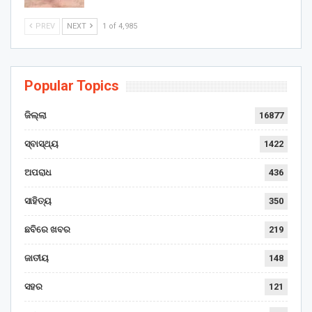
PREV
NEXT
1 of 4,985
Popular Topics
ଜିଲ୍ଲା
16877
ସ୍ବାସ୍ଥ୍ୟ
1422
ଅପରାଧ
436
ସାହିତ୍ୟ
350
ଛବିରେ ଖବର
219
ଜାତୀୟ
148
ସହର
121