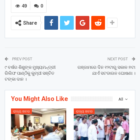
49
0
Share
PREV POST
NEXT POST
୯ ବର୍ଷର ଶିଶୁଙ୍କ ମୁଖ୍ୟମନ୍ତ୍ରୀ
ଗଞ୍ଜାମରେ ଦିନ ୧୨ଟାରୁ ସକାଳ ୭ଟା
ରିଲିଫ ପାଣ୍ଠିକୁ କୁମ୍ପୀ ସଞ୍ଚିତ
ଯାଏଁ ସଟଡାଉନ ଘୋଷଣା ।
ଟଙ୍କା ଦାନ ।
You Might Also Like
All
ରାଜ୍ୟ ଖବର
ରାଜ୍ୟ ଖବର