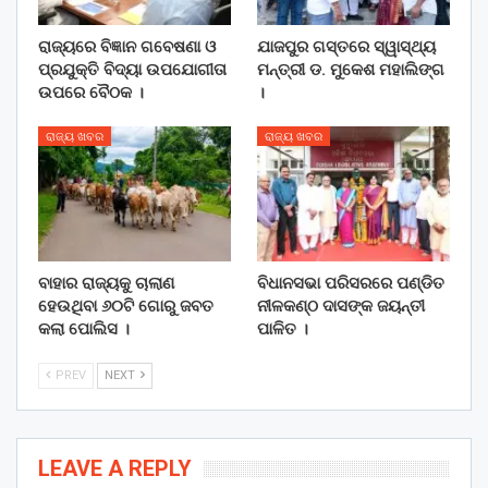
ରାଜ୍ୟରେ ବିଜ୍ଞାନ ଗବେଷଣା ଓ
ଯାଜପୁର ଗସ୍ତରେ ସ୍ୱାସ୍ଥ୍ୟ
ପ୍ରଯୁକ୍ତି ବିଦ୍ୟା ଉପଯୋଗୀତା
ମନ୍ତ୍ରୀ ଡ. ମୁକେଶ ମହାଲିଙ୍ଗ
ଉପରେ ବୈଠକ ।
।
ରାଜ୍ୟ ଖବର
ରାଜ୍ୟ ଖବର
ବାହାର ରାଜ୍ୟକୁ ଚାଲାଣ
ବିଧାନସଭା ପରିସରରେ ପଣ୍ଡିତ
ହେଉଥିବା ୬୦ଟି ଗୋରୁ ଜବତ
ନୀଳକଣ୍ଠ ଦାସଙ୍କ ଜୟନ୍ତୀ
କଲା ପୋଲିସ ।
ପାଳିତ ।
PREV
NEXT
LEAVE A REPLY