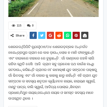
115
0
Share
ଶେରଗଡ,(ପିପିଟି ନ୍ଯୁଜ୍)୦୫/୦୪-ଶେରଗଡ଼ବ୍ଲକ ଅନ୍ତର୍ଗତ
ନରେନ୍ଦ୍ରପୁର ଗ୍ରାମ ରେ ଲକ ଡ଼ାଉନ୍ ଲୋକ ନ ମାନି ଫାଙ୍କୁଛନ୍ତି
ଏବଂ ବାଇକରେ ବାହାରେ ରେ ବୁଲୁଛନ୍ତି : ଗାଁ ଦାଣ୍ଡରେ ଗହଳି ଲାଗି
ରହିବା ସ୍ଥିତି ଦେଖି ଆଜି ଗ୍ରାମ ସବୁ ପ୍ରବେଶ ପଥ ବାଉଁଶ ବାନ୍ଧି
ସଟଡାଉନ୍ କରିଛନ୍ତି ଗ୍ରାମର ମା’ କାମାକ୍ଷୀ ଯୁବ ସଙ୍ଘଠନ ପକ୍ଷରୁ
ଗାଁ ଭିତରକୁ ଏବଂ ଗାଁ ବାହାର କୁ କାହାକୁ ଛାଡୁ ନାହାଁନ୍ତି ଏହି ଗ୍ରାମ ଯୁବ
ସଙ୍ଘଠନ ର ସଦସ୍ୟ ଶତୃଘନ ଭୂୟାଁ,ବଚନ ନାୟକ, ନାରାୟଣ ସ୍ୱାଇଁ,
ମଣ୍ଟୁ ପାତ୍ର, ବାଲି ସ୍ୱାଇଁ, ଆଦିତ୍ୟ ପୋଲାଇ ,ଶିବରାମ
ପ୍ରଧାନ,ମିଥୁନ ନାୟକ,ଜଗନ୍ନାଥ ନାୟକ ଓ ସମସ୍ତ ସଦସ୍ୟ ମାନେ
ଉପସ୍ଥିତ ଥିଲେ ।