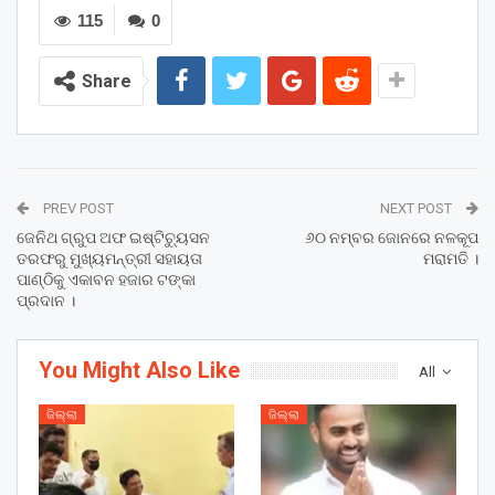
115
0
Share
PREV POST
NEXT POST
ଜେନିଥ ଗ୍ରୁପ ଅଫ ଇଷ୍ଟିଚ୍ୟୁସନ
୬୦ ନମ୍ବର ଜୋନରେ ନଳକୂପ
ତରଫରୁ ମୁଖ୍ୟମନ୍ତ୍ରୀ ସହାୟତା
ମରାମତି ।
ପାଣ୍ଠିକୁ ଏକାବନ ହଜାର ଟଙ୍କା
ପ୍ରଦାନ ।
You Might Also Like
All
ଜିଲ୍ଲା
ଜିଲ୍ଲା