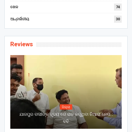
ଖେଳ
74
ଆନ୍ତର୍ଜାତୀୟ
30
Reviews
ଜିଲ୍ଲା
ଯାଜପୁର ବାସୀଙ୍କ ହୃଦୟ ରେ ରାଜ କରୁଥିବା ନିଆରା ନେତା :
ବବି