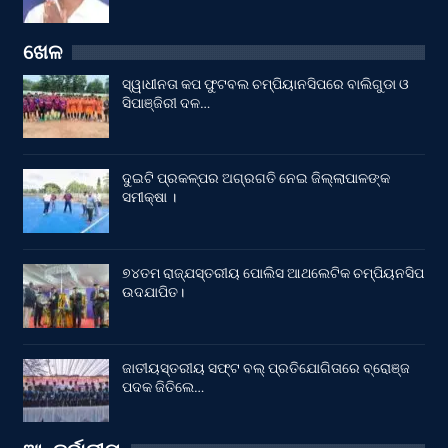
ଖେଳ
ସ୍ୱାଧୀନତା କପ ଫୁଟବଲ ଚମ୍ପିୟାନସିପରେ ବାଲିଗୁଡା ଓ
ସିପାଞ୍ଜିରୀ ଦଳ…
ଦୁଇଟି ପ୍ରକଳ୍ପର ଅଗ୍ରଗତି ନେଇ ଜିଲ୍ଲାପାଳଙ୍କ
ସମୀକ୍ଷା ।
୭୪ତମ ରାଜ୍ଯସ୍ତରୀୟ ପୋଲିସ ଆଥଲେଟିକ ଚମ୍ପିୟନସିପ
ଉଦଯାପିତ।
ଜାତୀୟସ୍ତରୀୟ ସଫ୍ଟ ବଲ୍ ପ୍ରତିଯୋଗିତାରେ ବ୍ରୋଞ୍ଜ
ପଦକ ଜିତିଲେ…