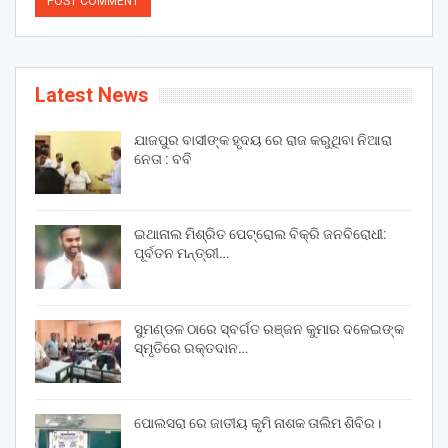
Latest News
ଯାଜପୁର ବାସୀଙ୍କ ହୃଦୟ ରେ ରାଜ କରୁଥିବା ନିଆରା
ନେତା : ବବି
ଇଥାନାଲ ମିଶ୍ରିତ ପେଟ୍ରୋଲ ବିକ୍ରି ଜନବିରୋଧୀ:
ପୂର୍ବତନ ମନ୍ତ୍ରୀ…
ସୁମଣ୍ଡଳ ଠାରେ ସ୍ବର୍ଗତ ରଞ୍ଜନ କୁମାର ଦଳେଇଙ୍କ
ସ୍ମୃତିରେ ରକ୍ତଦାନ…
ପୋଲସରା ରେ ଜାତୀୟ କୃମି ନାଶକ ତାଲିମ ଶିବିର।