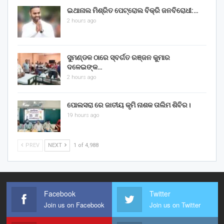
ଇଥାନାଲ ମିଶ୍ରିତ ପେଟ୍ରୋଲ ବିକ୍ରି ଜନବିରୋଧୀ:…
2 hours ago
ସୁମଣ୍ଡଳ ଠାରେ ସ୍ବର୍ଗତ ରଞ୍ଜନ କୁମାର
ଦଳେଇଙ୍କ…
2 hours ago
ପୋଲସରା ରେ ଜାତୀୟ କୃମି ନାଶକ ତାଲିମ ଶିବିର।
19 hours ago
PREV
NEXT
1 of 4,988
Facebook
Twitter
Join us on Facebook
Join us on Twitter