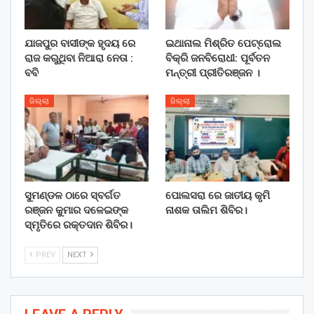
ଯାଜପୁର ବାସୀଙ୍କ ହୃଦୟ ରେ
ଇଥାନାଲ ମିଶ୍ରିତ ପେଟ୍ରୋଲ
ରାଜ କରୁଥିବା ନିଆରା ନେତା :
ବିକ୍ରି ଜନବିରୋଧୀ: ପୂର୍ବତନ
ବବି
ମନ୍ତ୍ରୀ ପ୍ରୀତିରଞ୍ଜନ ।
ଜିଲ୍ଲା
ଜିଲ୍ଲା
ସୁମଣ୍ଡଳ ଠାରେ ସ୍ବର୍ଗତ
ପୋଲସରା ରେ ଜାତୀୟ କୃମି
ରଞ୍ଜନ କୁମାର ଦଳେଇଙ୍କ
ନାଶକ ତାଲିମ ଶିବିର।
ସ୍ମୃତିରେ ରକ୍ତଦାନ ଶିବିର।
PREV
NEXT