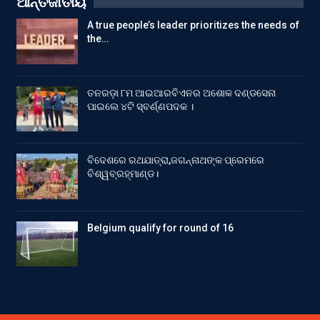
ଆନ୍ତର୍ଜାତୀୟ
A true people’s leader prioritizes the needs of
the…
ତନରଡ଼ା ୮ମ ଆଇଆରବିଏନର ଅଶୋକ ଦଣ୍ଡସେନା
ପାଇଲେ ୪ଟି ସ୍ବର୍ଣ୍ଣପଦକ ।
ବିଦେଶରେ ରଥଯାତ୍ରା,ଜଗନ୍ନାଥଙ୍କ ପ୍ରେମରେ
ବିଶ୍ୱବ୍ରହ୍ମାଣ୍ଡ।
Belgium qualify for round of 16