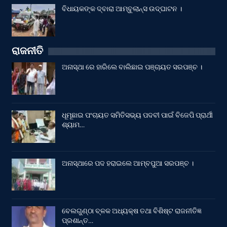
ବିଧାୟକଙ୍କ ଦ୍ବାରା ଆମ୍ବୁଲାନ୍ସ ଉଦ୍‌ଘାଟନ ।
ରାଜନୀତି
ଅନାସ୍ଥା ରେ ହାରିଲେ ବାଲିଛାଇ ପଞ୍ଚାୟତ ସରପଞ୍ଚ ।
ଧୂମୂଛାଇ ପଂଚାୟତ ସମିତିସଭ୍ୟ ପଦବୀ ପାଇଁ ବିଜେପି ପ୍ରାର୍ଥୀ
ଶ୍ୟାମ…
ଅନାସ୍ଥାରେ ପଦ ହରାଇଲେ ଆମ୍ବପୁଆ ସରପଞ୍ଚ ।
ବେଲଗୁଣ୍ଠା ବ୍ଳକ ଅଧ୍ୟକ୍ଷ ତଥା ବିଶିଷ୍ଟ ରାଜନୀତିଜ୍ଞ
ପ୍ରଶାନ୍ତ…