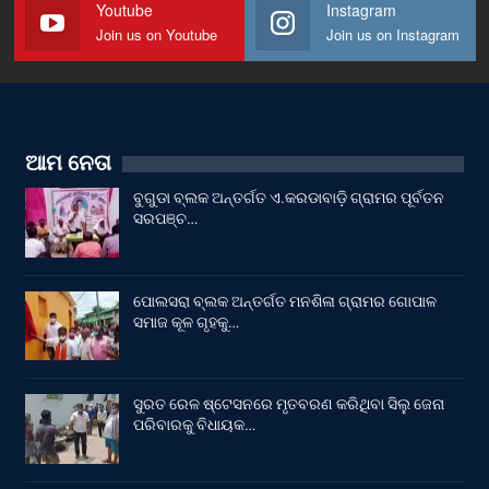
Youtube
Instagram
Join us on Youtube
Join us on Instagram
ଆମ ନେତା
ବୁଗୁଡା ବ୍ଲକ ଅନ୍ତର୍ଗତ ଏ.କରଡାବାଡ଼ି ଗ୍ରାମର ପୂର୍ବତନ
ସରପଞ୍ଚ…
ପୋଲସରା ବ୍ଲକ ଅନ୍ତର୍ଗତ ମନଶିଳା ଗ୍ରାମର ଗୋପାଳ
ସମାଜ କୂଳ ଗୃହକୁ…
ସୁରତ ରେଳ ଷ୍ଟେସନରେ ମୃତବରଣ କରିଥିବା ସିଲୁ ଜେନା
ପରିବାରକୁ ବିଧାୟକ…