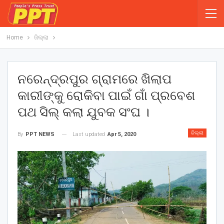
Home
ଜିଲ୍ଲା
ନରେନ୍ଦ୍ରପୁର ଗ୍ରାମରେ ଖିଲାପ
କାରୀଙ୍କୁ ରୋକିବା ପାଇଁ ଗାଁ ପ୍ରବେଶ
ପଥ ସିଲ୍ କଲା ଯୁବକ ସଂଘ ।
ଜିଲ୍ଲା
Last updated
Apr 5, 2020
By
PPT NEWS