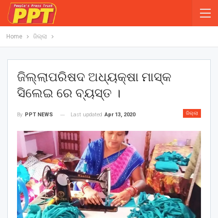
Home
ଜିଲ୍ଲା
ଜିଲ୍ଲାପରିଷଦ ଅଧ୍ୟକ୍ଷା ମାସ୍କ
ସିଲେଇ ରେ ବ୍ୟସ୍ତ ।
ଜିଲ୍ଲା
Last updated
Apr 13, 2020
By
PPT NEWS