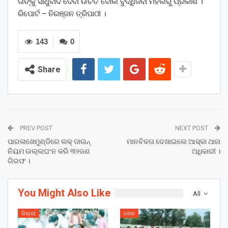
ତାଙ୍କୁ ସାଧୁବାଦ ଦେବା ଉଚିତ ବୋଲି ବୁଦ୍ଧିଜିବୀ ମହଲରୁ ପ୍ରକାଶ ।
ରିପୋର୍ଟ – ନିରଞ୍ଜନ ତ୍ରିପାଠୀ ।
143
0
Share
PREV POST
NEXT POST
ପାରଳାଖେମୁଣ୍ଡିରେ ଲକ୍ ଡାଉନ୍
ମାନବିକତା ଦେଖାଇଲେ ଆସ୍କା ଥାନା
ନିୟମ ଉଲ୍ଲଘଂନ କରି ୩୨ଜଣ
ଅଧିକାରୀ ।
ଗିରଫ ।
You Might Also Like
All
ଜିଲ୍ଲା
ଖେଳ