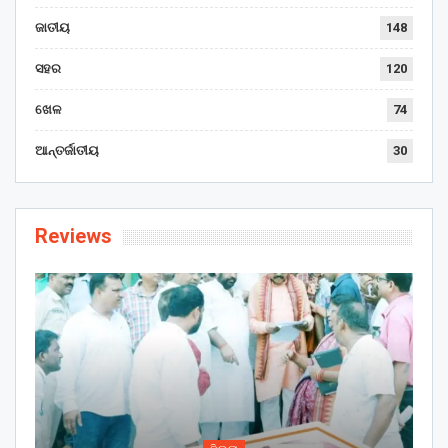
ଜାତୀୟ
148
ସହର
120
ଖେଳ
74
ଆନ୍ତର୍ଜାତୀୟ
30
Reviews