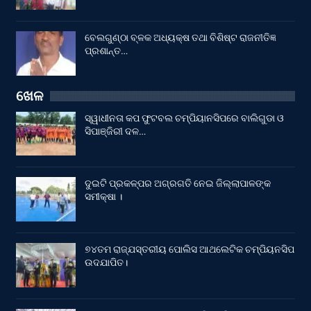
ବେଲଗୁଣ୍ଠା ବ୍ଳକ ଅଧ୍ୟକ୍ଷ ତଥା ବିଶିଷ୍ଟ ରାଜନୀତିଜ୍ଞ
ପ୍ରଶାନ୍ତ…
ଖେଳ
ସ୍ୱାଧୀନତା କପ ଫୁଟବଲ ଚମ୍ପିୟାନସିପରେ ବାଲିଗୁଡା ଓ
ସିପାଞ୍ଜିରୀ ଦଳ…
ଦୁଇଟି ପ୍ରକଳ୍ପର ଅଗ୍ରଗତି ନେଇ ଜିଲ୍ଲାପାଳଙ୍କ
ସମୀକ୍ଷା ।
୭୪ତମ ରାଜ୍ଯସ୍ତରୀୟ ପୋଲିସ ଆଥଲେଟିକ ଚମ୍ପିୟନସିପ
ଉଦଯାପିତ।