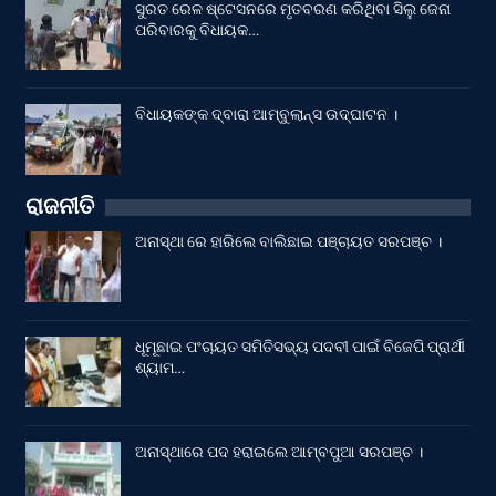
ସୁରତ ରେଳ ଷ୍ଟେସନରେ ମୃତବରଣ କରିଥିବା ସିଲୁ ଜେନା
ପରିବାରକୁ ବିଧାୟକ…
ବିଧାୟକଙ୍କ ଦ୍ବାରା ଆମ୍ବୁଲାନ୍ସ ଉଦ୍‌ଘାଟନ ।
ରାଜନୀତି
ଅନାସ୍ଥା ରେ ହାରିଲେ ବାଲିଛାଇ ପଞ୍ଚାୟତ ସରପଞ୍ଚ ।
ଧୂମୂଛାଇ ପଂଚାୟତ ସମିତିସଭ୍ୟ ପଦବୀ ପାଇଁ ବିଜେପି ପ୍ରାର୍ଥୀ
ଶ୍ୟାମ…
ଅନାସ୍ଥାରେ ପଦ ହରାଇଲେ ଆମ୍ବପୁଆ ସରପଞ୍ଚ ।