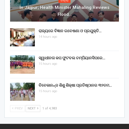
ଜିଲ୍ଲା
In Jajpur; Health Minister Mahaling Reviews
Flood…
ରାଜ୍ୟରେ ବିଜ୍ଞାନ ଗବେଷଣା ଓ ପ୍ରଯୁକ୍ତି…
14 hours ago
ସ୍ୱାଧୀନତା କପ ଫୁଟବଲ ଚମ୍ପିୟାନସିପରେ…
15 hours ago
ବିବେକାନନ୍ଦ ଶିଶୁ ଶିକ୍ଷା ପ୍ରତିଷ୍ଠାନର ୩୨ତମ…
15 hours ago
PREV
NEXT
1 of 4,983