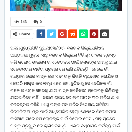
143
0
Share
ପଦ୍ମପୁର,(ପିପିଟି ନ୍ଯୁଜ୍)୧୩/୦୪- ବରଗଡ ଜିଲ୍ଲାପରିଷଦ
ଅଧ୍ୟକ୍ଷା ମୁକ୍ତା ସାହୁ ବରଗଡ ଜିଲ୍ଲାର ବିଭିନ୍ନ ଅଂଚଳ ଗ୍ରସ୍ତ
କରି କରୋନା ଭାଇରସ ର ସଚେତନତା ପାଇଁ ଲୋକଙ୍କ ପାଖକୁ ଯାଇ
ସଚେତନତାର ବାର୍ତ୍ତା ପ୍ରଚାର ରେ ଲାଗିପଡିଛନ୍ତି ।ହେଲେ ଗାଁ
ଗଣ୍ଡାର ଲୋକ ମାସ୍କ କଣ ଏବଂ ତାକୁ କିଭଳି ବ୍ୟବହାର କରାଯିବ ଓ
କେଉଠି ମାକ୍ସ ଉପଲବ୍ଧ ହେବ ତାହା ବୁଝିବାରୁ ସେ ଦେଖିଲେ ଗାଁ
ଗହଳ ର ଲୋକ ସହରକୁ ଯାଇ ମାସ୍କ ମେଡିକାଲ ଷ୍ଟୋରକୁ କିଣିବାକୁ
ଯାଇପାରିବେ ନାହିଁ । କାରଣ ରାଜ୍ୟ ରେ ଲଗଡାଉନ ୩୦ ତାରିଖ ଯାଏ
ବଳବତ୍ତର ରହିଛି ।ଏଣୁ ତାଙ୍କ ମନ ଗରିବ ନିଃସହାୟ ଖଟିଖିଆ
ଦିନମଜିରୀଆ ଙ୍କ ପାଇଁ ଆନ୍ଦୋଳିତ ହେଲାା ଶେଷରେ ନିଜେ କପଡା
କିଣିଆଣି ଘରେ ବସି ଲୋକଙ୍କ ପାଇଁ ସିଲେଇ ମେସିନ୍ ସାହାଯ୍ୟରେ
ମାସ୍କ ପ୍ରସୁ୍ୃତ ରେ ଲାଗିପଡିଛନ୍ତି ।ଏଭଳି ନିଷ୍ଠାପର କର୍ତବ୍ୟ ପାଇଁ