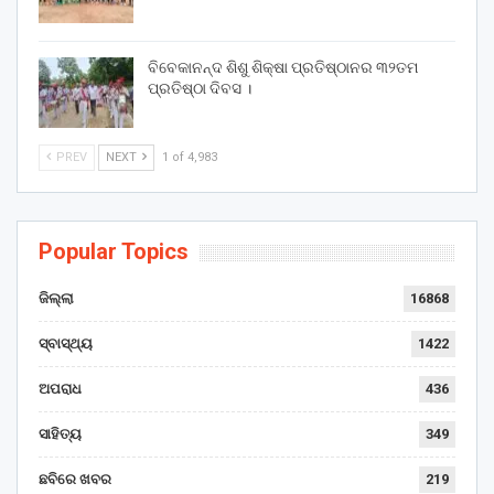
ବିବେକାନନ୍ଦ ଶିଶୁ ଶିକ୍ଷା ପ୍ରତିଷ୍ଠାନର ୩୨ତମ
ପ୍ରତିଷ୍ଠା ଦିବସ ।
PREV
NEXT
1 of 4,983
Popular Topics
ଜିଲ୍ଲା
16868
ସ୍ବାସ୍ଥ୍ୟ
1422
ଅପରାଧ
436
ସାହିତ୍ୟ
349
ଛବିରେ ଖବର
219