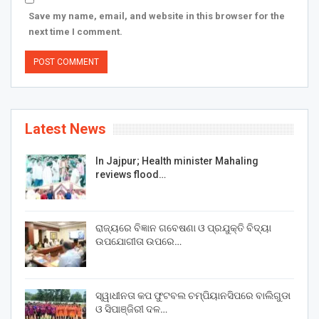
Save my name, email, and website in this browser for the
next time I comment.
Latest News
In Jajpur; Health minister Mahaling
reviews flood…
ରାଜ୍ୟରେ ବିଜ୍ଞାନ ଗବେଷଣା ଓ ପ୍ରଯୁକ୍ତି ବିଦ୍ୟା
ଉପଯୋଗୀତା ଉପରେ…
ସ୍ୱାଧୀନତା କପ ଫୁଟବଲ ଚମ୍ପିୟାନସିପରେ ବାଲିଗୁଡା
ଓ ସିପାଞ୍ଜିରୀ ଦଳ…