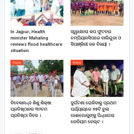
In Jajpur; Health
ସ୍ୱାଧୀନତା କପ ଫୁଟବଲ
minister Mahaling
ଚମ୍ପିୟାନସିପରେ ବାଲିଗୁଡା ଓ
reviews flood healthcare
ସିପାଞ୍ଜିରୀ ଦଳ ବିଜୟୀ ।
situation.
ଜିଲ୍ଲା
ଜିଲ୍ଲା
ବିବେକାନନ୍ଦ ଶିଶୁ ଶିକ୍ଷା
ଦୁର୍ଘଟଣା ରୋକିବାକୁ ପ୍ରଥମ
ପ୍ରତିଷ୍ଠାନର ୩୨ତମ
ପର୍ଯ୍ୟାୟରେ ୭୫ଟି ବୁଲା
ପ୍ରତିଷ୍ଠା ଦିବସ ।
ଗାଈଗୋରୁଙ୍କୁ ପିନ୍ଧାଗଲା
ରେଡିୟମ ବେଲ୍ଟ ।