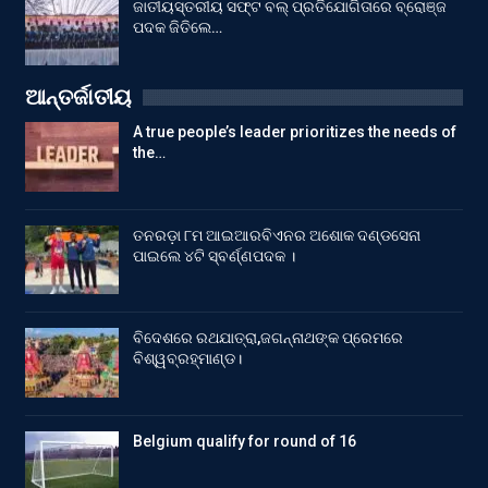
ଜାତୀୟସ୍ତରୀୟ ସଫ୍ଟ ବଲ୍ ପ୍ରତିଯୋଗିତାରେ ବ୍ରୋଞ୍ଜ
ପଦକ ଜିତିଲେ…
ଆନ୍ତର୍ଜାତୀୟ
A true people’s leader prioritizes the needs of
the…
ତନରଡ଼ା ୮ମ ଆଇଆରବିଏନର ଅଶୋକ ଦଣ୍ଡସେନା
ପାଇଲେ ୪ଟି ସ୍ବର୍ଣ୍ଣପଦକ ।
ବିଦେଶରେ ରଥଯାତ୍ରା,ଜଗନ୍ନାଥଙ୍କ ପ୍ରେମରେ
ବିଶ୍ୱବ୍ରହ୍ମାଣ୍ଡ।
Belgium qualify for round of 16