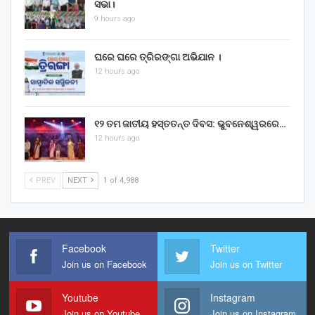
ସଭା।
9 hours ago
ଘରେ ଘରେ ତ୍ରିରଙ୍ଗା ଅଭିଯାନ ।
12 hours ago
୧୨ ତମ ଜାତୀୟ ହସ୍ତତନ୍ତ ଦିବସ: ଭୁବନେଶ୍ୱରରେ…
12 hours ago
PREV
NEXT
1 of 4,988
Facebook
Twitter
Join us on Facebook
Join us on Twitter
Youtube
Instagram
Join us on Youtube
Join us on Instagram