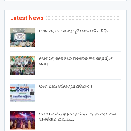
Latest News
ପୋଲସରା ରେ ଜାତୀୟ କୃମି ନାଶକ ତାଲିମ ଶିବିର।
ପୋଲସରା କଲେଜରେ ଅବସରକାଳୀନ ସମ୍ବର୍ଦ୍ଧନା
ସଭା।
ଘରେ ଘରେ ତ୍ରିରଙ୍ଗା ଅଭିଯାନ ।
୧୨ ତମ ଜାତୀୟ ହସ୍ତତନ୍ତ ଦିବସ: ଭୁବନେଶ୍ୱରରେ
ଆକର୍ଷଣୀୟ ଫ୍ୟାଶନ୍…