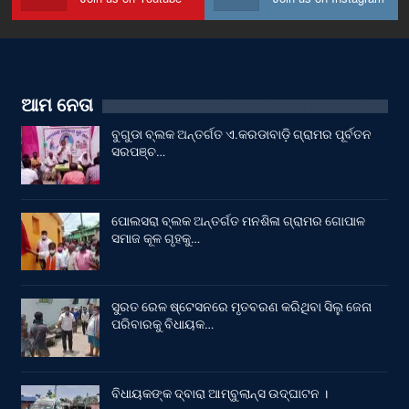
ଆମ ନେତା
ବୁଗୁଡା ବ୍ଲକ ଅନ୍ତର୍ଗତ ଏ.କରଡାବାଡ଼ି ଗ୍ରାମର ପୂର୍ବତନ
ସରପଞ୍ଚ…
ପୋଲସରା ବ୍ଲକ ଅନ୍ତର୍ଗତ ମନଶିଳା ଗ୍ରାମର ଗୋପାଳ
ସମାଜ କୂଳ ଗୃହକୁ…
ସୁରତ ରେଳ ଷ୍ଟେସନରେ ମୃତବରଣ କରିଥିବା ସିଲୁ ଜେନା
ପରିବାରକୁ ବିଧାୟକ…
ବିଧାୟକଙ୍କ ଦ୍ବାରା ଆମ୍ବୁଲାନ୍ସ ଉଦ୍‌ଘାଟନ ।