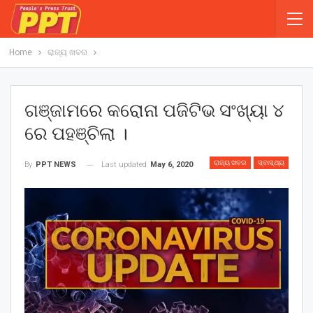
Home
ରାଜ୍ୟ ଖବର
ଗଞ୍ଜାମରେ କରୋନା ପଜିଟିଭ ସଂଖ୍ୟା ୪
ରେ ପହଞ୍ଚିଲା ।
ରାଜ୍ୟ ଖବର
ସ୍ବାସ୍ଥ୍ୟ
Last updated
May 6, 2020
By
PPT NEWS