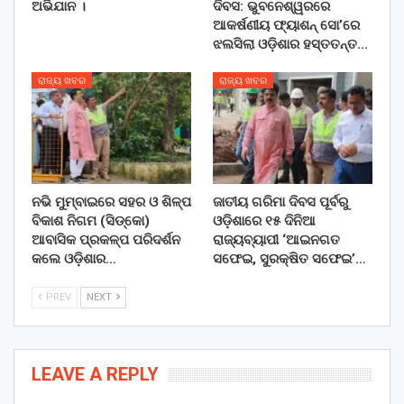
ଅଭିଯାନ ।
ଦିବସ: ଭୁବନେଶ୍ୱରରେ
ଆକର୍ଷଣୀୟ ଫ୍ୟାଶନ୍ ସୋ’ରେ
ଝଲସିଲା ଓଡ଼ିଶାର ହସ୍ତତନ୍ତ…
ରାଜ୍ୟ ଖବର
ରାଜ୍ୟ ଖବର
ନଭି ମୁମ୍ବାଇରେ ସହର ଓ ଶିଳ୍ପ
ଜାତୀୟ ଗରିମା ଦିବସ ପୂର୍ବରୁ
ବିକାଶ ନିଗମ (ସିଡ୍‌କୋ)
ଓଡ଼ିଶାରେ ୧୫ ଦିନିଆ
ଆବାସିକ ପ୍ରକଳ୍ପ ପରିଦର୍ଶନ
ରାଜ୍ୟବ୍ୟାପୀ ‘ଆଇନଗତ
କଲେ ଓଡ଼ିଶାର…
ସଫେଇ, ସୁରକ୍ଷିତ ସଫେଇ’…
PREV
NEXT
LEAVE A REPLY