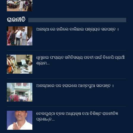
ରାଜନୀତି
ଅନାସ୍ଥା ରେ ହାରିଲେ ବାଲିଛାଇ ପଞ୍ଚାୟତ ସରପଞ୍ଚ ।
ଧୂମୂଛାଇ ପଂଚାୟତ ସମିତିସଭ୍ୟ ପଦବୀ ପାଇଁ ବିଜେପି ପ୍ରାର୍ଥୀ
ଶ୍ୟାମ…
ଅନାସ୍ଥାରେ ପଦ ହରାଇଲେ ଆମ୍ବପୁଆ ସରପଞ୍ଚ ।
ବେଲଗୁଣ୍ଠା ବ୍ଳକ ଅଧ୍ୟକ୍ଷ ତଥା ବିଶିଷ୍ଟ ରାଜନୀତିଜ୍ଞ
ପ୍ରଶାନ୍ତ…