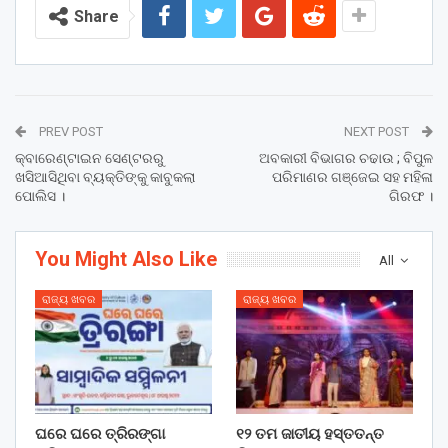
Share
PREV POST
NEXT POST
କ୍ବାରେଣ୍ଟାଇନ ସେଣ୍ଟରରୁ
ଅବକାରୀ ବିଭାଗର ଚଢାଉ ; ବିପୁଳ
ଖସିଆସିଥିବା ବ୍ୟକ୍ତିଙ୍କୁ କାବୁକଲା
ପରିମାଣର ଗଞ୍ଜେଇ ସହ ମହିଳା
ପୋଲିସ ।
ଗିରଫ ।
You Might Also Like
All
ରାଜ୍ୟ ଖବର
ରାଜ୍ୟ ଖବର
ଘରେ ଘରେ ତ୍ରିରଙ୍ଗା
୧୨ ତମ ଜାତୀୟ ହସ୍ତତନ୍ତ