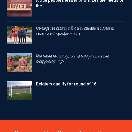
A true people’s leader prioritizes the needs of
the…
ତନରଡ଼ା ୮ମ ଆଇଆରବିଏନର ଅଶୋକ ଦଣ୍ଡସେନା
ପାଇଲେ ୪ଟି ସ୍ବର୍ଣ୍ଣପଦକ ।
ବିଦେଶରେ ରଥଯାତ୍ରା,ଜଗନ୍ନାଥଙ୍କ ପ୍ରେମରେ
ବିଶ୍ୱବ୍ରହ୍ମାଣ୍ଡ।
Belgium qualify for round of 16