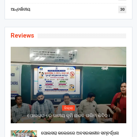
ଆନ୍ତର୍ଜାତୀୟ
30
Reviews
ଜିଲ୍ଲା
ପୋଲସରା ରେ ଜାତୀୟ କୃମି ନାଶକ ତାଲିମ ଶିବିର।
ପୋଲସରା କଲେଜରେ ଅବସରକାଳୀନ ସମ୍ବର୍ଦ୍ଧନା