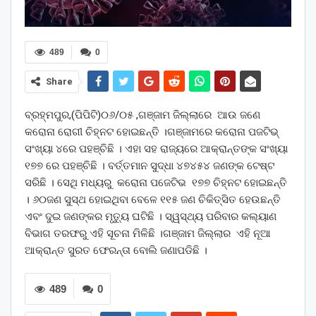
489
0
Share
ବ୍ରହ୍ମପୁର,(ପିପିଟି)୦୬/୦୫ ,ଗଞ୍ଜାମ ଜିଲ୍ଲାରେ ଆଉ ଜଣେ
କରୋନା ରୋଗୀ ଚିହ୍ନଟ ହୋଇଛନ୍ତି ।ଗଞ୍ଜାମରେ କରୋନା ପଜଟିଭ୍
ସଂଖ୍ୟା ୪ରେ ପହଞ୍ଚିଛି । ଏହା ସହ ରାଜ୍ୟରେ ଆକ୍ରାନ୍ତଙ୍କ ସଂଖ୍ୟା
୧୭୭ ରେ ପହଞ୍ଚିଛି । ବର୍ତ୍ତମାନ ସୁଦ୍ଧା ୪୭୪୫୪ ଜଣଙ୍କ ଟେଷ୍ଟ
ସରିଛି । ସେଥି ମଧ୍ୟରୁ କରୋନା ପଜେଟିଭ ୧୭୭ ଚିହ୍ନଟ ହୋଇଛନ୍ତି
। ୬୦ଜଣ ସୁସ୍ଥ ହୋଇଥିବା ବେଳେ ୧୧୫ ଜଣ ଚିକିତ୍ସିତ ହେଉଛନ୍ତି
ଏବଂ ଦୁଇ ଜଣଙ୍କର ମୃତ୍ୟୁ ଘଟିଛି । ସ୍ୱସ୍ଥ୍ୟ ପରିବାର କଲ୍ୟାଣ
ବିଭାଗ ତରଫରୁ ଏହି ସୂଚନା ମିଳିଛି ।ଗଞ୍ଜାମ ଜିଲ୍ଲାର ଏହି ନୂଆ
ଆକ୍ରାନ୍ତ ସୁରତ ଫେରନ୍ତା ବୋଲି ଜଣାପଡିଛି ।
489
0