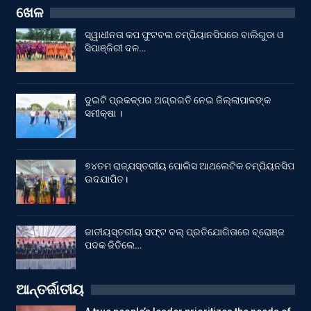
ଖେଳ
ସ୍ୱାଧୀନତା କପ ଫୁଟବଲ ଚମ୍ପିୟାନସିପରେ ବାଲିଗୁଡା ଓ
ସିପାଞ୍ଜିରୀ ଦଳ…
ଦୁଇଟି ପ୍ରକଳ୍ପର ଅଗ୍ରଗତି ନେଇ ଜିଲ୍ଲାପାଳଙ୍କ
ସମୀକ୍ଷା ।
୭୪ତମ ରାଜ୍ଯସ୍ତରୀୟ ପୋଲିସ ଆଥଲେଟିକ ଚମ୍ପିୟନସିପ
ଉଦଯାପିତ।
ଜାତୀୟସ୍ତରୀୟ ସଫ୍ଟ ବଲ୍ ପ୍ରତିଯୋଗିତାରେ ବ୍ରୋଞ୍ଜ
ପଦକ ଜିତିଲେ…
ଆନ୍ତର୍ଜାତୀୟ