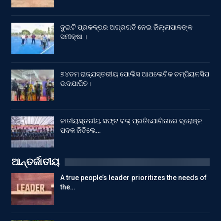
ଦୁଇଟି ପ୍ରକଳ୍ପର ଅଗ୍ରଗତି ନେଇ ଜିଲ୍ଲାପାଳଙ୍କ
ସମୀକ୍ଷା ।
୭୪ତମ ରାଜ୍ଯସ୍ତରୀୟ ପୋଲିସ ଆଥଲେଟିକ ଚମ୍ପିୟନସିପ
ଉଦଯାପିତ।
ଜାତୀୟସ୍ତରୀୟ ସଫ୍ଟ ବଲ୍ ପ୍ରତିଯୋଗିତାରେ ବ୍ରୋଞ୍ଜ
ପଦକ ଜିତିଲେ…
ଆନ୍ତର୍ଜାତୀୟ
A true people’s leader prioritizes the needs of
the…