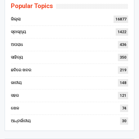
Popular Topics
ଜିଲ୍ଲା
16877
ସ୍ବାସ୍ଥ୍ୟ
1422
ଅପରାଧ
436
ସାହିତ୍ୟ
350
ଛବିରେ ଖବର
219
ଜାତୀୟ
148
ସହର
121
ଖେଳ
74
ଆନ୍ତର୍ଜାତୀୟ
30