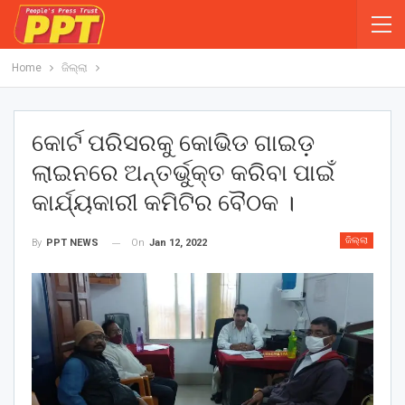
Home
ଜିଲ୍ଲା
କୋର୍ଟ ପରିସରକୁ କୋଭିଡ ଗାଇଡ଼
ଲାଇନରେ ଅନ୍ତର୍ଭୁକ୍ତ କରିବା ପାଇଁ
କାର୍ଯ୍ୟକାରୀ କମିଟିର ବୈଠକ ।
ଜିଲ୍ଲା
On
Jan 12, 2022
By
PPT NEWS