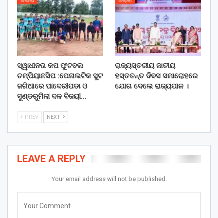
ଜିଲ୍ଲା
ଜିଲ୍ଲା
ସ୍ୱାଧୀନତା କପ ଫୁଟବଲ
ରାଜ୍ୟସ୍ତରୀୟ ଜାତୀୟ
ଚମ୍ପିୟାନସିପ :ପେନାଲଟିକ ସୁଟ
ହସ୍ତତନ୍ତ ଦିବସ ସମାରୋହରେ
ଜରିଆରେ ପାଦେରୀପଡା ଓ
ଯୋଗ ଦେଲେ ରାଜ୍ୟପାଳ ।
ସୁଣ୍ଡରୁମିଲା ଦଳ ବିଜୟୀ…
PREV
NEXT
LEAVE A REPLY
Your email address will not be published.