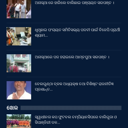
ଅନାସ୍ଥା ରେ ହାରିଲେ ବାଲିଛାଇ ପଞ୍ଚାୟତ ସରପଞ୍ଚ ।
ଧୂମୂଛାଇ ପଂଚାୟତ ସମିତିସଭ୍ୟ ପଦବୀ ପାଇଁ ବିଜେପି ପ୍ରାର୍ଥୀ
ଶ୍ୟାମ…
ଅନାସ୍ଥାରେ ପଦ ହରାଇଲେ ଆମ୍ବପୁଆ ସରପଞ୍ଚ ।
ବେଲଗୁଣ୍ଠା ବ୍ଳକ ଅଧ୍ୟକ୍ଷ ତଥା ବିଶିଷ୍ଟ ରାଜନୀତିଜ୍ଞ
ପ୍ରଶାନ୍ତ…
ଖେଳ
ସ୍ୱାଧୀନତା କପ ଫୁଟବଲ ଚମ୍ପିୟାନସିପରେ ବାଲିଗୁଡା ଓ
ସିପାଞ୍ଜିରୀ ଦଳ…