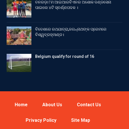
ତନରଡ଼ା ୮ମ ଆଇଆରବିଏନର ଅଶୋକ ଦଣ୍ଡସେନା
ପାଇଲେ ୪ଟି ସ୍ବର୍ଣ୍ଣପଦକ ।
ବିଦେଶରେ ରଥଯାତ୍ରା,ଜଗନ୍ନାଥଙ୍କ ପ୍ରେମରେ
ବିଶ୍ୱବ୍ରହ୍ମାଣ୍ଡ।
Belgium qualify for round of 16
Home
About Us
Contact Us
Privacy Policy
Site Map