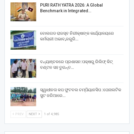
PURI RATH YATRA 2026: A Global
Benchmark in Integrated…
ବୋଲଗଡ ରାଜସ୍ବ ନିରୀକ୍ଷଙ୍କ କାର୍ଯ୍ୟାଳୟରେ
କର୍ମଚାରୀ ଅଭାବ,ଜରୁରି…
ବନ୍ୟାଞ୍ଚଳରେ ପ୍ରଶାସନ:ପକ୍ଷରୁ ରିଲିଫ୍ କିଟ୍
ବଣ୍ଟନ ସହ ତୁରନ୍ତ…
ସ୍ୱାଧୀନତା କପ ଫୁଟବଲ ଚମ୍ପିୟାନସିପ :ପେନାଲଟିକ
ସୁଟ ଜରିଆରେ…
PREV
NEXT
1 of 4,985