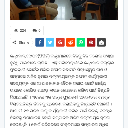
224
0
Share
କନ୍ଧମାଳ,୧୨/୦୧(ପିପିଟି):କନ୍ଧମାଳରେ ଦିନକୁ ଦିନ କରୋନା ସଂଖ୍ୟା
ବୃଦ୍ଧି ପାଇବାରେ ଲାଗିଛି । ଏହି ପରିପେକ୍ଷୀରେ କନ୍ଧମାଳ ଜିଲ୍ଲାର
ଫୁଲବାଣୀ କୋର୍ଟର ଓକିଲ ସଂଘର ସଭାପତି ସିଦ୍ଧଶ୍ୱର ଦାଶ ଓ
ସମ୍ପାଦକ ଅଜିତ କୁମାର ପଟ୍ଟନାୟକଙ୍କ ସମେତ କାର୍ଯ୍ୟକାରୀ
ସଦସ୍ୟଙ୍କ ଏକ ଆପାତକାଳୀନ ବୈଠକ ଡକାଇ କୋର୍ଟ କାର୍ଯ୍ୟ
ଉପରେ କୋଭିଡ ଗାଇଡ଼ ଲାଇନ ଜୋରଦାର କରିବା ପାଇଁ ନିଷ୍ପତି
ନିଆଯାଇଛି । ଏନେଇ ଏକ ପତ୍ର ଫୁଲବାଣୀ ଅଦାଲତର ସମସ୍ତ
ବିଚାରପତିଙ୍କ ନିକଟକୁ ପ୍ରେରଣ କରାଯିବାକୁ ନିଷ୍ପତ୍ତି ହୋଇଛି ।
ଆଗାମୀ ୧୭ ତାରିଖ ଠାରୁ କାର୍ଯ୍ୟକାରୀ କରିବା ପାଇଁ ଜିଲ୍ଲା ଜଜଙ୍କ
ନିକଟକୁ ପଠାଯାଇଛି ବୋଲି ସମ୍ପାଦକ ଅଜିତ ପଟ୍ଟନାୟକ ସୂଚନା
ଦେଇଛନ୍ତି । କୋର୍ଟ ପରିସରରେ ସଂକ୍ରମଣର ସମ୍ଭାବନା ଅଧିକ