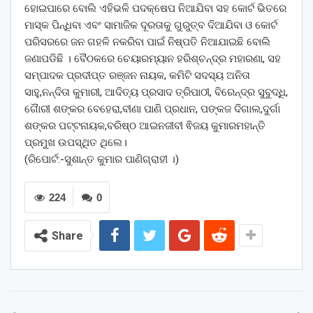
ହୋଇପାରେ ବୋଲି ଏହିଭଳି ପଦକ୍ଷେପ ନିଆଯିବା ସହ କୋର୍ଟ ଭିତରେ
ମାସ୍କ ପିନ୍ଧିବା ଏବଂ ସାମାଜିକ ଦୂରତାକୁ ଗୁରୁତ୍ବ ଦିଆଯିବା ଓ କୋର୍ଟ
ପରିସରରେ ଜନ ଗହଳି ନକରିବା ପାଇଁ ନିଷ୍ପତି ନିଆଯାଇଛି ବୋଲି
ଜଣାପଡିଛି । ବୈଠକରେ ଚେୟାରମ୍ୟାନ ହରିଶ୍ଚନ୍ଦ୍ର ମହାରଣା, ସହ
ସମ୍ପାଦକ ପ୍ରଦୀପ୍ତ ରଞ୍ଜନ ନାୟକ, କମିଟି ସଦସ୍ୟ ଅନିତା
ସାହୁ,ନନ୍ଦିତା କୁମାରୀ, ଆଦିତ୍ୟ ପ୍ରସାଦ ତ୍ରିପାଠୀ, ବିରେନ୍ଦ୍ର ସୁବୁଦ୍ଧି,
ଗୋୖରୀ ଶଙ୍କର ବେହେରା,ବୀଣା ପାଣି ପ୍ରଧାନ, ପଙ୍କଜ ଦିଗାଲ,ଦୁର୍ଗା
ଶଙ୍କର ପଟ୍ଟନାୟକ,ବରିଷ୍ଠ ଆଇନଜୀବୀ ଵିଜୟ କୁମାରମହାନ୍ତି
ପ୍ରମୁଖ ଉପସ୍ଥିତ ଥିଲେ।
(ରିପୋର୍ଟ:-ସୁଶାନ୍ତ କୁମାର ପାଣିଗ୍ରାହୀ ।)
224
0
Share