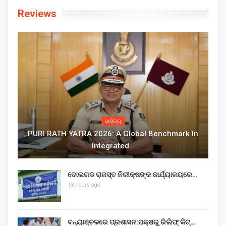
Reviews
ସାହିତ୍ୟ
PURI RATH YATRA 2026: A Global Benchmark In
Integrated…
ବୋଲଗଡ ରାଜସ୍ବ ନିରୀକ୍ଷଙ୍କ କାର୍ଯ୍ୟାଳୟରେ…
13 hours ago
ବନ୍ୟାଞ୍ଚଳରେ ପ୍ରଶାସନ:ପକ୍ଷରୁ ରିଲିଫ୍ କିଟ୍…