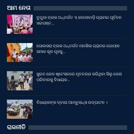
ଆମ ନେତା
ବୁଗୁଡା ବ୍ଲକ ଅନ୍ତର୍ଗତ ଏ.କରଡାବାଡ଼ି ଗ୍ରାମର ପୂର୍ବତନ
ସରପଞ୍ଚ…
ପୋଲସରା ବ୍ଲକ ଅନ୍ତର୍ଗତ ମନଶିଳା ଗ୍ରାମର ଗୋପାଳ
ସମାଜ କୂଳ ଗୃହକୁ…
ସୁରତ ରେଳ ଷ୍ଟେସନରେ ମୃତବରଣ କରିଥିବା ସିଲୁ ଜେନା
ପରିବାରକୁ ବିଧାୟକ…
ବିଧାୟକଙ୍କ ଦ୍ବାରା ଆମ୍ବୁଲାନ୍ସ ଉଦ୍‌ଘାଟନ ।
ରାଜନୀତି