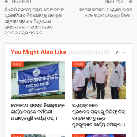
PREV POST
NEXT POST
ବିଏଚପି ତରଫରୁ ରାଜ୍ୟ ସରକାରଙ୍କ
କରୋନା କଟକଣା ମଧ୍ୟରେ ପାଳନ
ଖ୍ରୀଷ୍ଟିଆନ ମିଶନାରୀଙ୍କୁ ଅହେତୁକ
ହେବ ସାଧାରଣତନ୍ତ୍ର ଦିବସ ।
ଅନୁଦାନ ପ୍ରଦାନ ବିରୁଦ୍ଧରେ
ରାଜ୍ୟପାଳଙ୍କ ଉଦ୍ଦେଶ୍ୟରେ
ସ୍ମାରକ ପତ୍ର ପ୍ରଦାନ ।
You Might Also Like
All
ଜିଲ୍ଲା
ଜିଲ୍ଲା
ବୋଲଗଡ ରାଜସ୍ବ ନିରୀକ୍ଷଙ୍କ
ବନ୍ୟାଞ୍ଚଳରେ
କାର୍ଯ୍ୟାଳୟରେ କର୍ମଚାରୀ
ପ୍ରଶାସନ:ପକ୍ଷରୁ ରିଲିଫ୍ କିଟ୍
ଅଭାବ,ଜରୁରି କାର୍ଯ୍ୟ ଠପ୍ ।
ବଣ୍ଟନ ସହ ତୁରନ୍ତ
ପୁନରୁଦ୍ଧାର କାର୍ଯ୍ୟ ସମୀକ୍ଷା ।