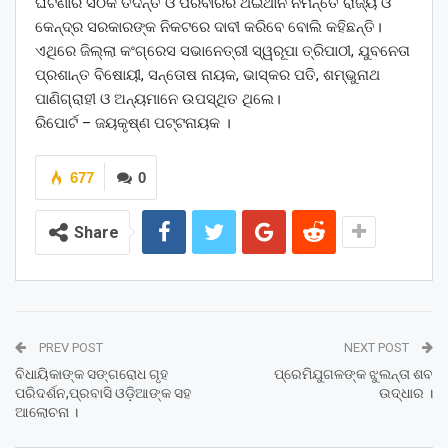
ଘଟଣାର ସଠିକ ତଦନ୍ତ ଓ ପରିବାରର ଥଇଥାନ ନିମନ୍ତେ ରାଜ୍ୟ ଓ
କେନ୍ଦ୍ର ସରକାରଙ୍କ ନିକଟରେ ଦାବୀ କରିବେ ବୋଲି କହିଛନ୍ତି।
ଏଥିରେ ଜିଲ୍ଲା କଂଗ୍ରେସ ସଭାନେତ୍ରୀ ସ୍ୱରୂପା ତ୍ରିପାଠୀ, ଯୁବନେତା
ପ୍ରଶାନ୍ତ ବିଷୋୟୀ, ସନ୍ତୋଷ ନାୟକ, ଭାସ୍କର ପତି, ଶମ୍ଭୁନାଥ
ପାଣିଗ୍ରାହୀ ଓ ଅନ୍ୟମାନେ ଉପସ୍ଥିତ ଥିଲେ।
ରିପୋର୍ଟ – ଜୟକୃଷ୍ଣ ପଟ୍ଟନାୟକ ।
677
0
Share
PREV POST
NEXT POST
ବିଧାୟିକାଙ୍କ ସଙ୍ଗରୋଧ ଗୃହ
ପ୍ରେମିଯୁଗଳଙ୍କ ଝୁଲନ୍ତା ଶବ
ପରିଦର୍ଶନ,ପ୍ରବାସି ଓଡ଼ିଆଙ୍କ ସହ
ଉଦ୍ଧାର ।
ଆଲୋଚନା ।