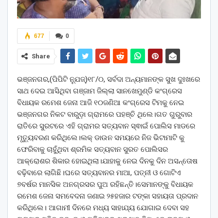
677
0
Share
ଭଞ୍ଜନଗର,(ପିପିଟି ନ୍ଯୁଜ୍)୧୮/୦, ସର୍ବଦା ଅନ୍ୟମାନଙ୍କ ସୁଖ ଦୁଃଖରେ
ସାଥ ଦେଇ ଆସିଥିବା ଗଞ୍ଜାମ ଜିଲ୍ଲା ସାନଖେମୁଣ୍ଡି କଂଗ୍ରେସ
ବିଧାୟକ ରମେଶ ଜେନା ଆଜି ୧୦ଜଣିଆ କଂଗ୍ରେସ ଟିମକୁ ନେଇ
ଭଞ୍ଜନଗର ନିକଟ ବାରୁଡ଼ା ଗ୍ରାମରେ ପହଞ୍ଚି ଥିଲେ।ଗତ ଗୁରୁବାର
ରାତିରେ ସୁରଟରେ ଏହି ଗ୍ରାମର ସତ୍ୟବାନ ସ୍ଵାଇଁ ପୋଲିସ ମାଡରେ
ମୃତ୍ୟୁବରଣ କରିଥିଲେ।ଲକ୍ ଡାଉନ ସମୟରେ ନିଜ ଭିଟାମାଟି କୁ
ଫେରିବାକୁ ଚାହୁଁଥିବା ଶ୍ରମିକ ସତ୍ୟବାନ ସୁରତ ପୋଲିସର
ଆକ୍ରୋଶର ଶିକାର ହୋଇଥିଲା।ଯାହାକୁ ନେଇ ଦିନକୁ ଦିନ ଅସନ୍ତୋଷ
ବଢ଼ିବାରେ ଲାଗିଛି।ଘରେ ସତ୍ୟବାନର ମାଆ, ପତ୍ନୀ ଓ ଗୋଟିଏ
୭ବର୍ଷର ମାନସିକ ଅନଗ୍ରସର ପୁଅ ରହିଛନ୍ତି।ସେମାନଙ୍କୁ ବିଧାୟକ
ରମେଶ ଜେନା ସମବେଦନା ଜଣାଇ ୨୫ହଜାର ଟଙ୍କା ସହାୟତା ପ୍ରଦାନ
କରିଥିଲେ। ଆଗାମୀ ଦିନରେ ମଧ୍ୟ ସାହାଯ୍ୟ ଯୋଗାଇ ଦେବା ସହ