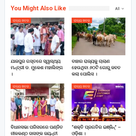
You Might Also Like
All
ରାଜ୍ୟ ଖବର
ରାଜ୍ୟ ଖବର
ଯାଜପୁର ଗସ୍ତରେ ସ୍ୱାସ୍ଥ୍ୟ
ବାହାର ରାଜ୍ୟକୁ ଚାଲାଣ
ମନ୍ତ୍ରୀ ଡ. ମୁକେଶ ମହାଲିଙ୍ଗ
ହେଉଥିବା ୬୦ଟି ଗୋରୁ ଜବତ
।
କଲା ପୋଲିସ ।
ରାଜ୍ୟ ଖବର
ରାଜ୍ୟ ଖବର
ବିଧାନସଭା ପରିସରରେ ପଣ୍ଡିତ
“ଶକ୍ତି ପ୍ରଗତିର ଇଞ୍ଜିନ୍” –
ନୀଳକଣ୍ଠ ଦାସଙ୍କ ଜୟନ୍ତୀ
ଓଡ଼ିଶା ।