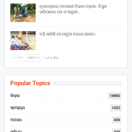
ନୂଆପଡ଼ାରେ ଅବକାରୀ ବିଭାଗ ଚଢ଼ାଉ: ବିପୁଳ
ପରିମାଣର ମଦ ଓ ଖଜୁରୀ…
ବଢ଼ି ଚାଲିଛି ବେପରୁଆ ବାଇକ୍ ଚାଳନା।
PREV
NEXT
1 of 4,982
Popular Topics
ଜିଲ୍ଲା
16865
ସ୍ବାସ୍ଥ୍ୟ
1422
ଅପରାଧ
436
ସାହିତ୍ୟ
349