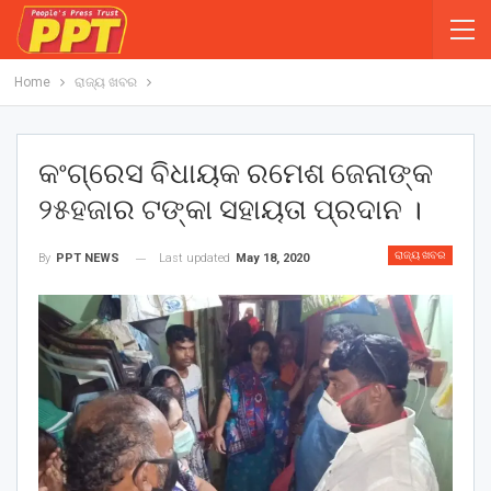
Home
ରାଜ୍ୟ ଖବର
କଂଗ୍ରେସ ବିଧାୟକ ରମେଶ ଜେନାଙ୍କ
୨୫ହଜାର ଟଙ୍କା ସହାୟତା ପ୍ରଦାନ ।
ରାଜ୍ୟ ଖବର
Last updated
May 18, 2020
By
PPT NEWS