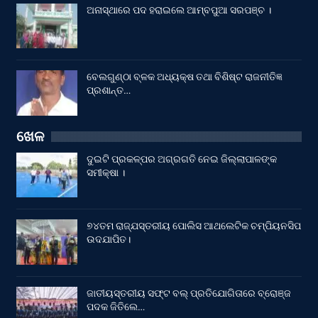
ଅନାସ୍ଥାରେ ପଦ ହରାଇଲେ ଆମ୍ବପୁଆ ସରପଞ୍ଚ ।
ବେଲଗୁଣ୍ଠା ବ୍ଳକ ଅଧ୍ୟକ୍ଷ ତଥା ବିଶିଷ୍ଟ ରାଜନୀତିଜ୍ଞ
ପ୍ରଶାନ୍ତ…
ଖେଳ
ଦୁଇଟି ପ୍ରକଳ୍ପର ଅଗ୍ରଗତି ନେଇ ଜିଲ୍ଲାପାଳଙ୍କ
ସମୀକ୍ଷା ।
୭୪ତମ ରାଜ୍ଯସ୍ତରୀୟ ପୋଲିସ ଆଥଲେଟିକ ଚମ୍ପିୟନସିପ
ଉଦଯାପିତ।
ଜାତୀୟସ୍ତରୀୟ ସଫ୍ଟ ବଲ୍ ପ୍ରତିଯୋଗିତାରେ ବ୍ରୋଞ୍ଜ
ପଦକ ଜିତିଲେ…