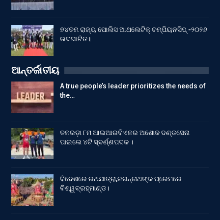
୭୪ତମ ରାଜ୍ୟ ପୋଲିସ ଆଥଲେଟିକ୍ ଚମ୍ପିୟନସିପ୍ -୨୦୨୬
ଉଦଘାଟିତ।
ଆନ୍ତର୍ଜାତୀୟ
A true people’s leader prioritizes the needs of
the…
ତନରଡ଼ା ୮ମ ଆଇଆରବିଏନର ଅଶୋକ ଦଣ୍ଡସେନା
ପାଇଲେ ୪ଟି ସ୍ବର୍ଣ୍ଣପଦକ ।
ବିଦେଶରେ ରଥଯାତ୍ରା,ଜଗନ୍ନାଥଙ୍କ ପ୍ରେମରେ
ବିଶ୍ୱବ୍ରହ୍ମାଣ୍ଡ।