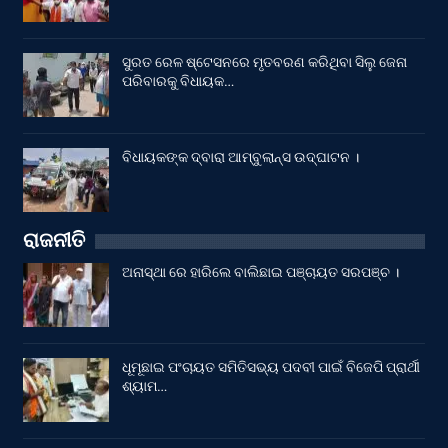
ସୁରତ ରେଳ ଷ୍ଟେସନରେ ମୃତବରଣ କରିଥିବା ସିଲୁ ଜେନା
ପରିବାରକୁ ବିଧାୟକ…
ବିଧାୟକଙ୍କ ଦ୍ବାରା ଆମ୍ବୁଲାନ୍ସ ଉଦ୍‌ଘାଟନ ।
ରାଜନୀତି
ଅନାସ୍ଥା ରେ ହାରିଲେ ବାଲିଛାଇ ପଞ୍ଚାୟତ ସରପଞ୍ଚ ।
ଧୂମୂଛାଇ ପଂଚାୟତ ସମିତିସଭ୍ୟ ପଦବୀ ପାଇଁ ବିଜେପି ପ୍ରାର୍ଥୀ
ଶ୍ୟାମ…