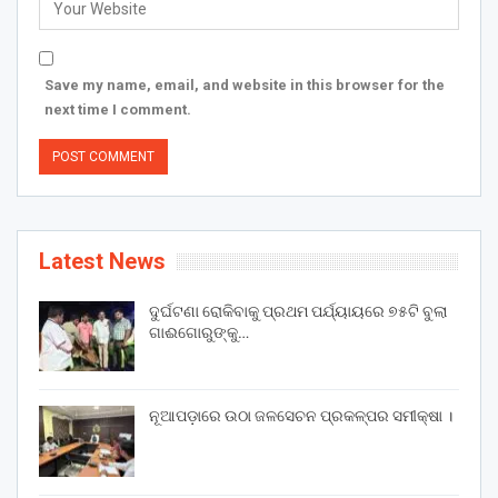
Save my name, email, and website in this browser for the
next time I comment.
Latest News
ଦୁର୍ଘଟଣା ରୋକିବାକୁ ପ୍ରଥମ ପର୍ଯ୍ୟାୟରେ ୭୫ଟି ବୁଲା
ଗାଈଗୋରୁଙ୍କୁ…
ନୂଆପଡ଼ାରେ ଉଠା ଜଳସେଚନ ପ୍ରକଳ୍ପର ସମୀକ୍ଷା ।