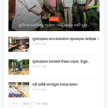
ଜିଲ୍ଲା
ଦୁର୍ଘଟଣା ରୋକିବାକୁ ପ୍ରଥମ ପର୍ଯ୍ୟାୟରେ ୭୫ଟି ବୁଲା…
ନୂଆପଡ଼ାରେ ଉଠା ଜଳସେଚନ ପ୍ରକଳ୍ପର ସମୀକ୍ଷା ।
2 hours ago
ନୂଆପଡ଼ାରେ ଅବକାରୀ ବିଭାଗ ଚଢ଼ାଉ: ବିପୁଳ…
2 hours ago
ବଢ଼ି ଚାଲିଛି ବେପରୁଆ ବାଇକ୍ ଚାଳନା।
2 hours ago
PREV
NEXT
1 of 4,982