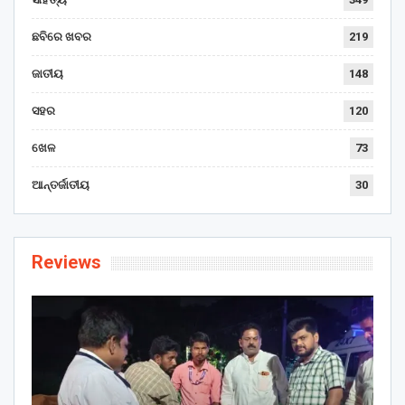
ଛବିରେ ଖବର
219
ଜାତୀୟ
148
ସହର
120
ଖେଳ
73
ଆନ୍ତର୍ଜାତୀୟ
30
Reviews