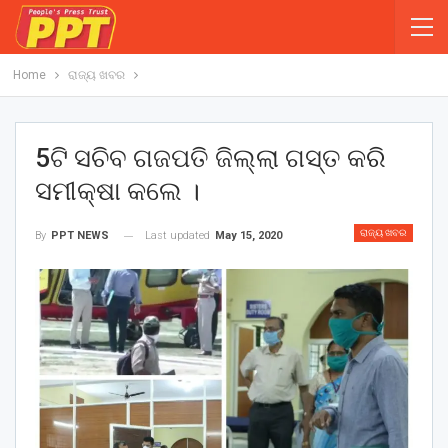
Home
ରାଜ୍ୟ ଖବର
5ଟି ସଚିବ ଗଜପତି ଜିଲ୍ଲା ଗସ୍ତ କରି
ସମୀକ୍ଷା କଲେ ।
ରାଜ୍ୟ ଖବର
Last updated
May 15, 2020
By
PPT NEWS