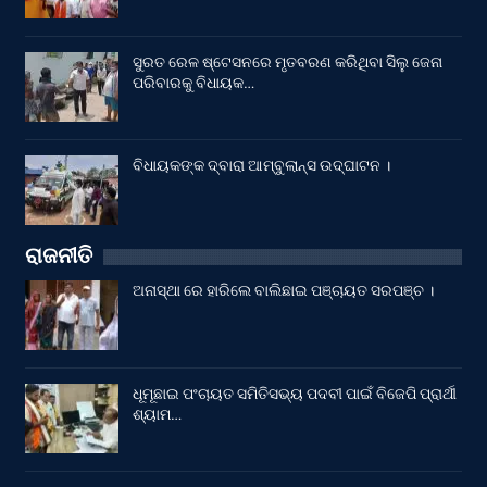
ସୁରତ ରେଳ ଷ୍ଟେସନରେ ମୃତବରଣ କରିଥିବା ସିଲୁ ଜେନା
ପରିବାରକୁ ବିଧାୟକ…
ବିଧାୟକଙ୍କ ଦ୍ବାରା ଆମ୍ବୁଲାନ୍ସ ଉଦ୍‌ଘାଟନ ।
ରାଜନୀତି
ଅନାସ୍ଥା ରେ ହାରିଲେ ବାଲିଛାଇ ପଞ୍ଚାୟତ ସରପଞ୍ଚ ।
ଧୂମୂଛାଇ ପଂଚାୟତ ସମିତିସଭ୍ୟ ପଦବୀ ପାଇଁ ବିଜେପି ପ୍ରାର୍ଥୀ
ଶ୍ୟାମ…