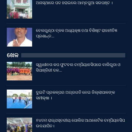
ଅନାସ୍ଥାରେ ପଦ ହରାଇଲେ ଆମ୍ବପୁଆ ସରପଞ୍ଚ ।
ବେଲଗୁଣ୍ଠା ବ୍ଳକ ଅଧ୍ୟକ୍ଷ ତଥା ବିଶିଷ୍ଟ ରାଜନୀତିଜ୍ଞ
ପ୍ରଶାନ୍ତ…
ଖେଳ
ସ୍ୱାଧୀନତା କପ ଫୁଟବଲ ଚମ୍ପିୟାନସିପରେ ବାଲିଗୁଡା ଓ
ସିପାଞ୍ଜିରୀ ଦଳ…
ଦୁଇଟି ପ୍ରକଳ୍ପର ଅଗ୍ରଗତି ନେଇ ଜିଲ୍ଲାପାଳଙ୍କ
ସମୀକ୍ଷା ।
୭୪ତମ ରାଜ୍ଯସ୍ତରୀୟ ପୋଲିସ ଆଥଲେଟିକ ଚମ୍ପିୟନସିପ
ଉଦଯାପିତ।