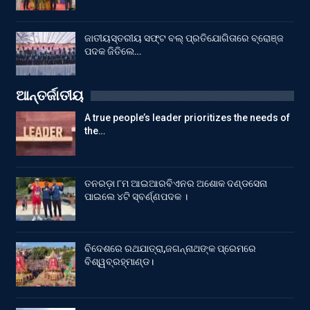
ଜାତୀୟସ୍ତରୀୟ ସଫ୍ଟ ବଲ୍ ପ୍ରତିଯୋଗିତାରେ ବ୍ରୋଞ୍ଜ
ପଦକ ଜିତିଲେ…
ଆନ୍ତର୍ଜାତୀୟ
A true people’s leader prioritizes the needs of
the…
ତନରଡ଼ା ୮ମ ଆଇଆରବିଏନର ଅଶୋକ ଦଣ୍ଡସେନା
ପାଇଲେ ୪ଟି ସ୍ବର୍ଣ୍ଣପଦକ ।
ବିଦେଶରେ ରଥଯାତ୍ରା,ଜଗନ୍ନାଥଙ୍କ ପ୍ରେମରେ
ବିଶ୍ୱବ୍ରହ୍ମାଣ୍ଡ।