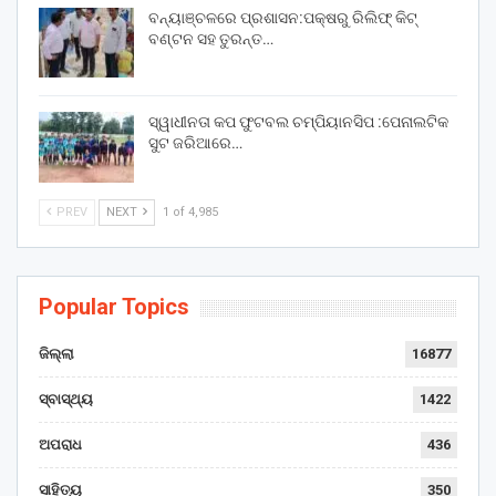
ବନ୍ୟାଞ୍ଚଳରେ ପ୍ରଶାସନ:ପକ୍ଷରୁ ରିଲିଫ୍ କିଟ୍
ବଣ୍ଟନ ସହ ତୁରନ୍ତ…
ସ୍ୱାଧୀନତା କପ ଫୁଟବଲ ଚମ୍ପିୟାନସିପ :ପେନାଲଟିକ
ସୁଟ ଜରିଆରେ…
PREV
NEXT
1 of 4,985
Popular Topics
ଜିଲ୍ଲା
16877
ସ୍ବାସ୍ଥ୍ୟ
1422
ଅପରାଧ
436
ସାହିତ୍ୟ
350