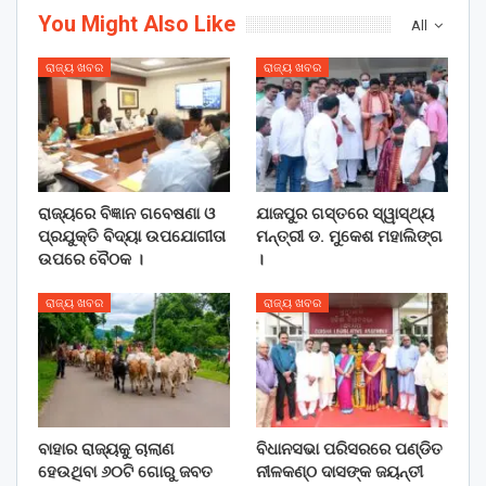
You Might Also Like
All
ରାଜ୍ୟ ଖବର
ରାଜ୍ୟ ଖବର
ରାଜ୍ୟରେ ବିଜ୍ଞାନ ଗବେଷଣା ଓ
ଯାଜପୁର ଗସ୍ତରେ ସ୍ୱାସ୍ଥ୍ୟ
ପ୍ରଯୁକ୍ତି ବିଦ୍ୟା ଉପଯୋଗୀତା
ମନ୍ତ୍ରୀ ଡ. ମୁକେଶ ମହାଲିଙ୍ଗ
ଉପରେ ବୈଠକ ।
।
ରାଜ୍ୟ ଖବର
ରାଜ୍ୟ ଖବର
ବାହାର ରାଜ୍ୟକୁ ଚାଲାଣ
ବିଧାନସଭା ପରିସରରେ ପଣ୍ଡିତ
ହେଉଥିବା ୬୦ଟି ଗୋରୁ ଜବତ
ନୀଳକଣ୍ଠ ଦାସଙ୍କ ଜୟନ୍ତୀ