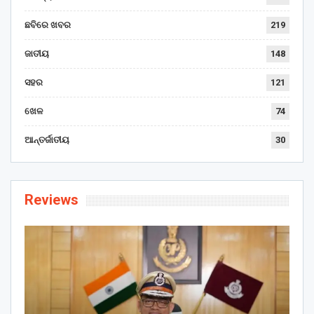
ଛବିରେ ଖବର
219
ଜାତୀୟ
148
ସହର
121
ଖେଳ
74
ଆନ୍ତର୍ଜାତୀୟ
30
Reviews