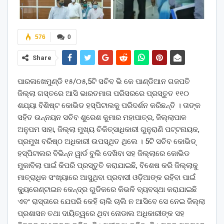
576
0
Share
ପାରଳାଖେମୁଣ୍ଡି ୧୫/୦୫,5ଟି ସଚିବ ଭି କେ ପାଣ୍ଡିଆନ ଗଜପତି
ଜିଲ୍ଲା ଗସ୍ତରେ ଆସି ଭାରତମାତା ପରିସରରେ ପ୍ରସ୍ତୁତ ୧୧୦
ଶଯ୍ୟା ବିଶିଷ୍ଟ କୋଭିଡ ହସ୍ପିଟାଲକୁ ପରିଦର୍ଶନ କରିଛନ୍ତି । ତାଙ୍କ
ସହିତ ଉନ୍ନୟନ ସଚିବ ଶୁରେଶ କୁମାର ମହାପାତ୍ର, ଜିଲ୍ଲାପାଳ
ଅନୁପମ ସାହା, ଜିଲ୍ଲା ମୁଖ୍ୟ ଚିକିତ୍ସାଧିକାରୀ ଗୁନୁରାଣି ପଟ୍ଟନାୟକ,
ପ୍ରମୁଖ ବରିଷ୍ଠ ଅଧିକାରୀ ଉପସ୍ଥିତ ଥିଲେ । 5ଟି ସଚିବ କୋଭିଡ୍
ହସ୍ପିଟାଲର ବିଭିନ୍ନ ୱାର୍ଡ ବୁଲି ଦେଖିବା ସହ ଜିଲ୍ଲାରେ କୋଭିଡ
ମୁକାବିଲା ପାଇଁ କିପରି ପ୍ରସ୍ତୁତି କରାଯାଇଛି, ବିଶେଷ କରି ଜିଲ୍ଲାକୁ
ମାତ୍ରାଧିକ ସଂଖ୍ୟାରେ ଆସୁଥିବା ପ୍ରବାସୀ ଓଡ଼ିଆଙ୍କ ରହିବା ପାଇଁ
କ୍ୟୁରେଣ୍ଟାଇନ କେନ୍ଦ୍ର ଗୁଡିକରେ କିଭଳି ବ୍ୟବସ୍ଥା କରାଯାଇଛି
ଏବଂ ରାସ୍ତାରେ ଯେପରି କେହି ଚାଲି ଚାଲି ନ ଆସିବେ ସେ ନେଇ ଜିଲ୍ଲା
ପ୍ରଶାସନ ତଥା ଦାୟିତ୍ୱରେ ଥିବା ନୋଡାଲ ଅଧିକାରୀଙ୍କ ସହ