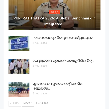
ସାହିତ୍ୟ
PURI RATH YATRA 2026: A Global Benchmark In
Integrated…
ବୋଲଗଡ ରାଜସ୍ବ ନିରୀକ୍ଷଙ୍କ କାର୍ଯ୍ୟାଳୟରେ…
2 hours ago
ବନ୍ୟାଞ୍ଚଳରେ ପ୍ରଶାସନ:ପକ୍ଷରୁ ରିଲିଫ୍ କିଟ୍…
2 hours ago
ସ୍ୱାଧୀନତା କପ ଫୁଟବଲ ଚମ୍ପିୟାନସିପ
:ପେନାଲଟିକ…
3 hours ago
PREV
NEXT
1 of 4,985