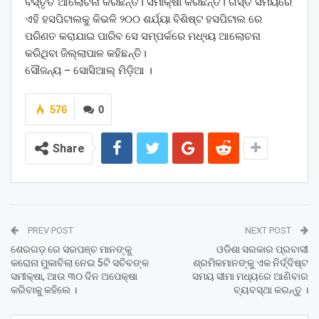
ବିସ୍ତୃତ ଆଲୋଚନା କରିଛନ୍ତି। ସମୀକ୍ଷା କରିଛନ୍ତି। ଗସ୍ତ ସମୟରେ
ଏହି ହସପିଟାଲକୁ କିଭଳି ୨୦୦ ଶର୍ଯ୍ୟା ବିଶିଷ୍ଟ ହସପିଟାଲ ରେ
ପରିଣତ କରାଯାଇ ପାରିବ ସେ ସମ୍ପର୍କରେ ମଧ୍ୟ୍ୟ ଆଲୋଚନା
କରିଥିବା ଜିଲ୍ଲାପାଳ କହିଛନ୍ତି।
ସୌଜନ୍ୟ – ସୋସିଆଲ୍ ମିଡ଼ିଆ ।
576
0
Share
PREV POST
NEXT POST
ଶେରଗଡ଼ ରେ ସରପଞ୍ଚ ମାନଙ୍କୁ
ଓଡିଶା ସରକାର ପ୍ରବାସୀ
କରୋନା ମୁକାବିଲା ନେଇ 5ଟି ସଚିବଙ୍କ
ଶ୍ରମିକମାନଙ୍କୁ ଏକ ନିର୍ଦ୍ଦିଷ୍ଟ
ସମୀକ୍ଷା, ଆଉ ୩୦ ଦିନ ଅପେକ୍ଷା
ସମୟ ସୀମା ମଧ୍ୟରେ ଆଣିବାର
କରିବାକୁ କହିଲେ ।
ବ୍ୟବସ୍ଥା କରନ୍ତୁ ।