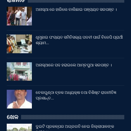
ରାଜନୀତି
ଅନାସ୍ଥା ରେ ହାରିଲେ ବାଲିଛାଇ ପଞ୍ଚାୟତ ସରପଞ୍ଚ ।
ଧୂମୂଛାଇ ପଂଚାୟତ ସମିତିସଭ୍ୟ ପଦବୀ ପାଇଁ ବିଜେପି ପ୍ରାର୍ଥୀ
ଶ୍ୟାମ…
ଅନାସ୍ଥାରେ ପଦ ହରାଇଲେ ଆମ୍ବପୁଆ ସରପଞ୍ଚ ।
ବେଲଗୁଣ୍ଠା ବ୍ଳକ ଅଧ୍ୟକ୍ଷ ତଥା ବିଶିଷ୍ଟ ରାଜନୀତିଜ୍ଞ
ପ୍ରଶାନ୍ତ…
ଖେଳ
ଦୁଇଟି ପ୍ରକଳ୍ପର ଅଗ୍ରଗତି ନେଇ ଜିଲ୍ଲାପାଳଙ୍କ