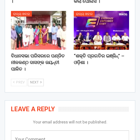
।
କଲା ପୋଲିସ ।
ରାଜ୍ୟ ଖବର
ରାଜ୍ୟ ଖବର
ବିଧାନସଭା ପରିସରରେ ପଣ୍ଡିତ
“ଶକ୍ତି ପ୍ରଗତିର ଇଞ୍ଜିନ୍” –
ନୀଳକଣ୍ଠ ଦାସଙ୍କ ଜୟନ୍ତୀ
ଓଡ଼ିଶା ।
ପାଳିତ ।
PREV
NEXT
LEAVE A REPLY
Your email address will not be published.