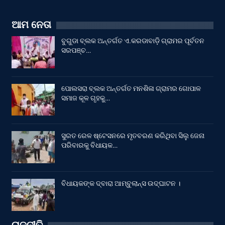
ଆମ ନେତା
ବୁଗୁଡା ବ୍ଲକ ଅନ୍ତର୍ଗତ ଏ.କରଡାବାଡ଼ି ଗ୍ରାମର ପୂର୍ବତନ
ସରପଞ୍ଚ…
ପୋଲସରା ବ୍ଲକ ଅନ୍ତର୍ଗତ ମନଶିଳା ଗ୍ରାମର ଗୋପାଳ
ସମାଜ କୂଳ ଗୃହକୁ…
ସୁରତ ରେଳ ଷ୍ଟେସନରେ ମୃତବରଣ କରିଥିବା ସିଲୁ ଜେନା
ପରିବାରକୁ ବିଧାୟକ…
ବିଧାୟକଙ୍କ ଦ୍ବାରା ଆମ୍ବୁଲାନ୍ସ ଉଦ୍‌ଘାଟନ ।