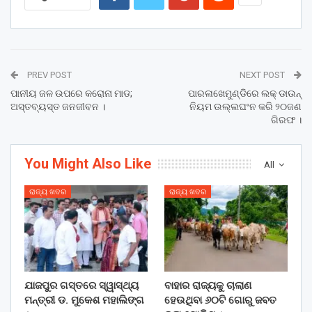
PREV POST
NEXT POST
ପାନୀୟ ଜଳ ଉପରେ କରୋନା ମାଡ;
ପାରଳାଖେମୁଣ୍ଡିରେ ଲକ୍ ଡାଉନ୍
ଅସ୍ତବ୍ୟସ୍ତ ଜନଜୀବନ ।
ନିୟମ ଉଲ୍ଲଘଂନ କରି ୨୦ଜଣ
ଗିରଫ ।
You Might Also Like
All
ରାଜ୍ୟ ଖବର
ରାଜ୍ୟ ଖବର
ଯାଜପୁର ଗସ୍ତରେ ସ୍ୱାସ୍ଥ୍ୟ
ବାହାର ରାଜ୍ୟକୁ ଚାଲାଣ
ମନ୍ତ୍ରୀ ଡ. ମୁକେଶ ମହାଲିଙ୍ଗ
ହେଉଥିବା ୬୦ଟି ଗୋରୁ ଜବତ