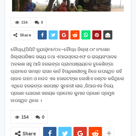
154
0
Share
ବୌଦ୍ଧ,(ପିପିଟି ନ୍ଯୁଜ୍)୧୫/୦୪–ବୌଦ୍ଧ ଜିଲ୍ଲା ୦୯ ନଂଜୋନ
ଜିଲ୍ଲାପରିଷଦ ସଭ୍ୟ ତଥା ଏଆଇଓ୍ବାଇଏଫ ର ରାଜ୍ୟସଂପାଦକ
ଅବକାଶ ସହୁ ଆଜି ହରଭଙ୍ଗା ଗ୍ରାମପଞ୍ଚାୟତର ବୁକେଶିଙ୍ଗା
ଗ୍ରାମରେ ସମସ୍ତ ରାସନ କାର୍ଡ ହିତାଧିକାରୀଙ୍କୁ ନିଜେ ଉପସ୍ଥିତ ରହି
ଚାଉଳ ଗହମ ଓ ନଗଦ ଏକ ହଜାରଟଙ୍କା ଲେଖାଁଏ ବଣ୍ଟନ କରିଥିଲେ
ଏଥିରେ ହରଭଙ୍ଗା ସରପଞ୍ଚ ସୁମନଜୀ ଲାଲ ,ଜିଆରଏସ ବିଜୟ
ପ୍ରଧାନ ଯୋଗାଣ ସହାୟକ ପ୍ରମୋଦ କୁମାର ପ୍ରଧାନ ପ୍ରମୁଖ
ଉପସ୍ଥିତ ଥିଲେ ।
154
0
Share