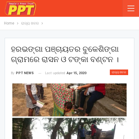
Home
ରାଜ୍ୟ ଖବର
ହରଭଙ୍ଗା ପଞ୍ଚାୟତର ବୁକେଶିଙ୍ଗା
ଗ୍ରାମରେ ରାସନ ଓ ଟଙ୍କା ବଣ୍ଟନ ।
ରାଜ୍ୟ ଖବର
Last updated
Apr 15, 2020
By
PPT NEWS