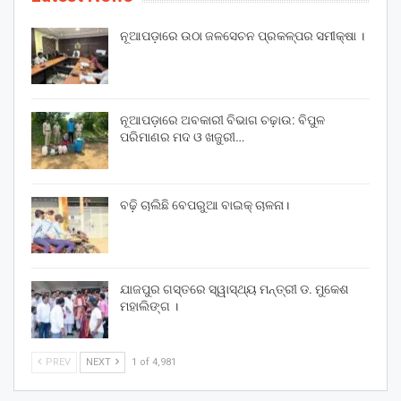
ନୂଆପଡ଼ାରେ ଉଠା ଜଳସେଚନ ପ୍ରକଳ୍ପର ସମୀକ୍ଷା ।
ନୂଆପଡ଼ାରେ ଅବକାରୀ ବିଭାଗ ଚଢ଼ାଉ: ବିପୁଳ
ପରିମାଣର ମଦ ଓ ଖଜୁରୀ…
ବଢ଼ି ଚାଲିଛି ବେପରୁଆ ବାଇକ୍ ଚାଳନା।
ଯାଜପୁର ଗସ୍ତରେ ସ୍ୱାସ୍ଥ୍ୟ ମନ୍ତ୍ରୀ ଡ. ମୁକେଶ
ମହାଲିଙ୍ଗ ।
PREV
NEXT
1 of 4,981