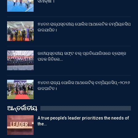
ସମୀକ୍ଷା ।
୭୪ତମ ରାଜ୍ଯସ୍ତରୀୟ ପୋଲିସ ଆଥଲେଟିକ ଚମ୍ପିୟନସିପ
ଉଦଯାପିତ।
ଜାତୀୟସ୍ତରୀୟ ସଫ୍ଟ ବଲ୍ ପ୍ରତିଯୋଗିତାରେ ବ୍ରୋଞ୍ଜ
ପଦକ ଜିତିଲେ…
୭୪ତମ ରାଜ୍ୟ ପୋଲିସ ଆଥଲେଟିକ୍ ଚମ୍ପିୟନସିପ୍ -୨୦୨୬
ଉଦଘାଟିତ।
ଆନ୍ତର୍ଜାତୀୟ
A true people’s leader prioritizes the needs of
the…