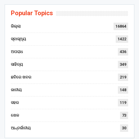
Popular Topics
ଜିଲ୍ଲା
16864
ସ୍ବାସ୍ଥ୍ୟ
1422
ଅପରାଧ
436
ସାହିତ୍ୟ
349
ଛବିରେ ଖବର
219
ଜାତୀୟ
148
ସହର
119
ଖେଳ
73
ଆନ୍ତର୍ଜାତୀୟ
30