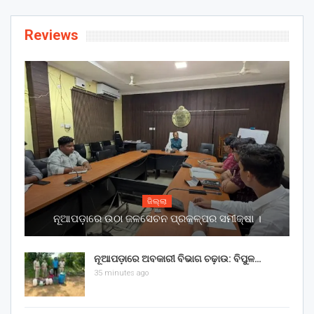
Reviews
ଜିଲ୍ଲା
ନୂଆପଡ଼ାରେ ଉଠା ଜଳସେଚନ ପ୍ରକଳ୍ପର ସମୀକ୍ଷା ।
ନୂଆପଡ଼ାରେ ଅବକାରୀ ବିଭାଗ ଚଢ଼ାଉ: ବିପୁଳ…
35 minutes ago