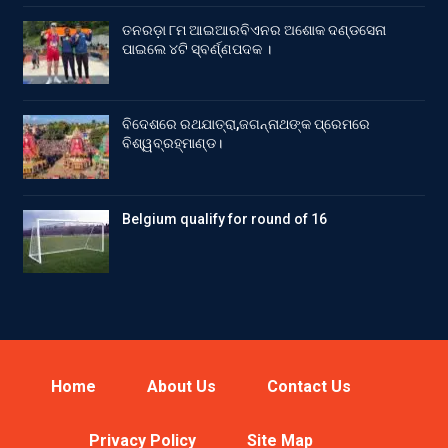
ତନରଡ଼ା ୮ମ ଆଇଆରବିଏନର ଅଶୋକ ଦଣ୍ଡସେନା
ପାଇଲେ ୪ଟି ସ୍ବର୍ଣ୍ଣପଦକ ।
ବିଦେଶରେ ରଥଯାତ୍ରା,ଜଗନ୍ନାଥଙ୍କ ପ୍ରେମରେ
ବିଶ୍ୱବ୍ରହ୍ମାଣ୍ଡ।
Belgium qualify for round of 16
Home
About Us
Contact Us
Privacy Policy
Site Map