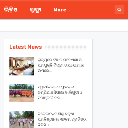
ଭିଡ଼ିଓ
ସ୍ବାସ୍ଥ୍ୟ
More
Latest News
ରାଜ୍ୟରେ ବିଜ୍ଞାନ ଗବେଷଣା ଓ
ପ୍ରଯୁକ୍ତି ବିଦ୍ୟା ଉପଯୋଗୀତା
ଉପରେ…
ସ୍ୱାଧୀନତା କପ ଫୁଟବଲ
ଚମ୍ପିୟାନସିପରେ ବାଲିଗୁଡା ଓ
ସିପାଞ୍ଜିରୀ ଦଳ…
ବିବେକାନନ୍ଦ ଶିଶୁ ଶିକ୍ଷା
ପ୍ରତିଷ୍ଠାନର ୩୨ତମ ପ୍ରତିଷ୍ଠା
ଦିବସ ।