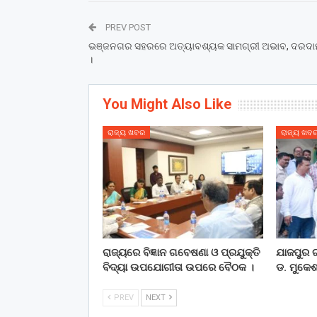
PREV POST
ଭଞ୍ଜନଗର ସହରରେ ଅତ୍ୟାବଶ୍ୟକ ସାମଗ୍ରୀ ଅଭାବ, ଦରଦାମ 
।
You Might Also Like
ରାଜ୍ୟ ଖବର
ରାଜ୍ୟ ଖବ
ରାଜ୍ୟରେ ବିଜ୍ଞାନ ଗବେଷଣା ଓ ପ୍ରଯୁକ୍ତି
ଯାଜପୁର ଗ
ବିଦ୍ୟା ଉପଯୋଗୀତା ଉପରେ ବୈଠକ ।
ଡ. ମୁକେଶ
PREV
NEXT