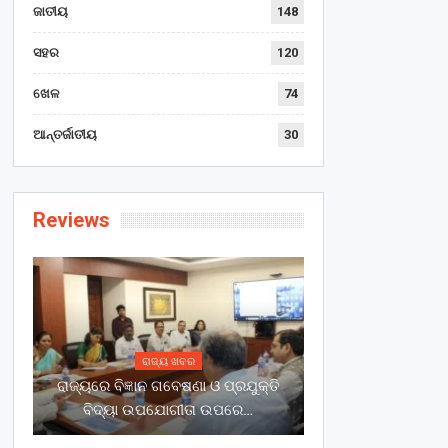
ଜାତୀୟ
148
ସହର
120
ଖେଳ
74
ଆନ୍ତର୍ଜାତୀୟ
30
Reviews
ରାଜ୍ୟ ଖବର
ରାଜ୍ୟରେ ବିଜ୍ଞାନ ଗବେଷଣା ଓ ପ୍ରଯୁକ୍ତି
ବିଦ୍ୟା ଉପଯୋଗୀତା ଉପରେ…