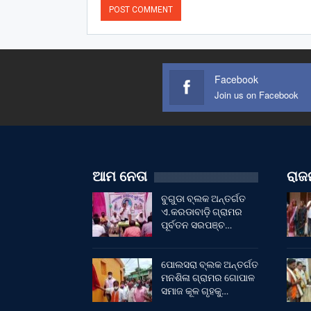
Facebook
Join us on Facebook
ଆମ ନେତା
ରାଜନ
ବୁଗୁଡା ବ୍ଲକ ଅନ୍ତର୍ଗତ
ଏ.କରଡାବାଡ଼ି ଗ୍ରାମର
ପୂର୍ବତନ ସରପଞ୍ଚ…
ପୋଲସରା ବ୍ଲକ ଅନ୍ତର୍ଗତ
ମନଶିଳା ଗ୍ରାମର ଗୋପାଳ
ସମାଜ କୂଳ ଗୃହକୁ…