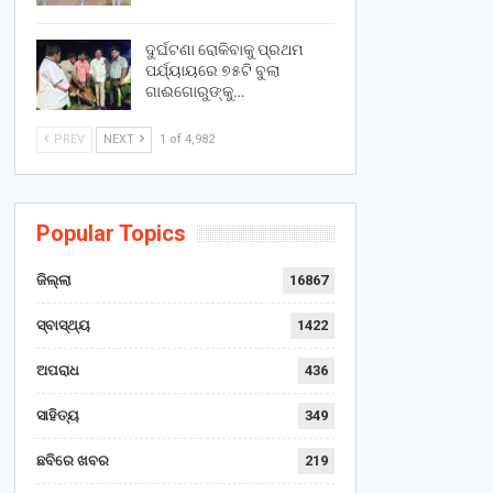
ଦୁର୍ଘଟଣା ରୋକିବାକୁ ପ୍ରଥମ
ପର୍ଯ୍ୟାୟରେ ୭୫ଟି ବୁଲା
ଗାଈଗୋରୁଙ୍କୁ…
PREV
NEXT
1 of 4,982
Popular Topics
ଜିଲ୍ଲା
16867
ସ୍ବାସ୍ଥ୍ୟ
1422
ଅପରାଧ
436
ସାହିତ୍ୟ
349
ଛବିରେ ଖବର
219