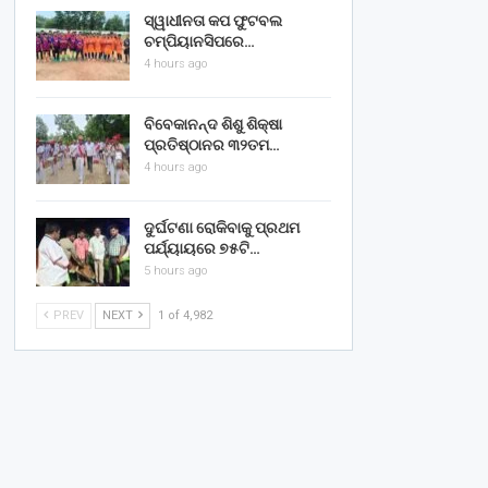
ସ୍ୱାଧୀନତା କପ ଫୁଟବଲ
ଚମ୍ପିୟାନସିପରେ…
4 hours ago
ବିବେକାନନ୍ଦ ଶିଶୁ ଶିକ୍ଷା
ପ୍ରତିଷ୍ଠାନର ୩୨ତମ…
4 hours ago
ଦୁର୍ଘଟଣା ରୋକିବାକୁ ପ୍ରଥମ
ପର୍ଯ୍ୟାୟରେ ୭୫ଟି…
5 hours ago
PREV
NEXT
1 of 4,982