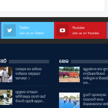
Twitter
Youtube
Join us on Twitter
Join us on Youtube
ୀତି
ଖେଳ
ଅନାସ୍ଥା ରେ ହାରିଲେ
ସ୍ୱାଧୀନତା କପ ଫ
ବାଲିଛାଇ ପଞ୍ଚାୟତ
ଚମ୍ପିୟାନସିପରେ
ସରପଞ୍ଚ ।
ବାଲିଗୁଡା ଓ ସିପାଞ୍ଜ
ଦଳ…
ଧୂମୂଛାଇ ପଂଚାୟତ
ଦୁଇଟି ପ୍ରକଳ୍ପର
ସମିତିସଭ୍ୟ ପଦବୀ ପାଇଁ
ଅଗ୍ରଗତି ନେଇ
ବିଜେପି ପ୍ରାର୍ଥୀ ଶ୍ୟାମ…
ଜିଲ୍ଲାପାଳଙ୍କ ସମୀ