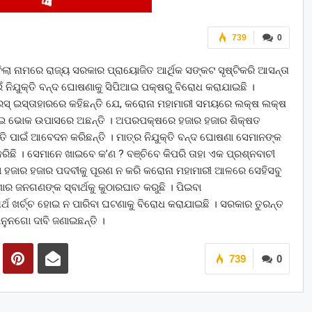
739
0
ିଲା ନାମରେ ରାଜ୍ୟ ସରକାର ପ୍ରାୟୋଜିତ ଆର୍ଥିକ ସଙ୍କଟ ସୃଷ୍ଟିକରି ଆସନ୍ତା
ଇଁ ନିଯୁକ୍ତି ବନ୍ଦ ଘୋଷଣାକୁ ସିପିଆଇ ପକ୍ଷରୁ ବିରୋଧ କରାଯାଇଛି ।
ସ୍ ଇସ୍ତାହାରରେ କହିଛନ୍ତି ଯେ, କରୋନା ମହାମାରୀ ସମୟରେ ଲକ୍ଷ ଲକ୍ଷ
 ପାଇ ଭୋକ ଉପାସରେ ଅଛନ୍ତି । ଅପରପକ୍ଷରେ ହଜାର ହଜାର ଶିକ୍ଷତ
ି ପାଇଁ ଆବେଦନ କରିଛନ୍ତି । ମାତ୍ର ନିଯୁକ୍ତି ବନ୍ଦ ଘୋଷଣା ସେମାନଙ୍କ
ି । ସେମାନେ ଖାଇବେ କ’ଣ ? ବଞ୍ଚିବେ କିପରି ତାହା ଏକ ପ୍ରଶ୍ନବାଚୀ
ିଥିବା ହଜାର ହଜାର ପଦବୀକୁ ପୂରଣ ନ କରି କରୋନା ମହାମାରୀ ଆଳରେ ସେହିସବୁ
ର ଜନଗଣଙ୍କ ସ୍ବାର୍ଥକୁ କୁଠାରଘାତ କରୁଛି । ପିଇବା
୍ଥ ଖର୍ଚ୍ଚ ହୋଇ ନ ପାରିବା ଘଟଣାକୁ ବିରୋଧ କରାଯାଇଛି । ସରକାର ତୁରନ୍ତ
ନୁନଗୋ ଦାବି ଜଣାଇଛନ୍ତି ।
739
0