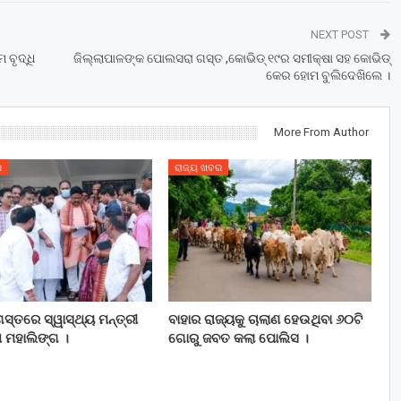
NEXT POST
ବୃଦ୍ଧି
ଜିଲ୍ଲାପାଳଙ୍କ ପୋଲସରା ଗସ୍ତ ,କୋଭିଡ୍ ୧୯ର ସମୀକ୍ଷା ସହ କୋଭିଡ୍
କେର ହୋମ ବୁଲିଦେଖିଲେ ।
More From Author
ର
ରାଜ୍ୟ ଖବର
ସ୍ତରେ ସ୍ୱାସ୍ଥ୍ୟ ମନ୍ତ୍ରୀ
ବାହାର ରାଜ୍ୟକୁ ଚାଲାଣ ହେଉଥିବା ୬୦ଟି
 ମହାଲିଙ୍ଗ ।
ଗୋରୁ ଜବତ କଲା ପୋଲିସ ।