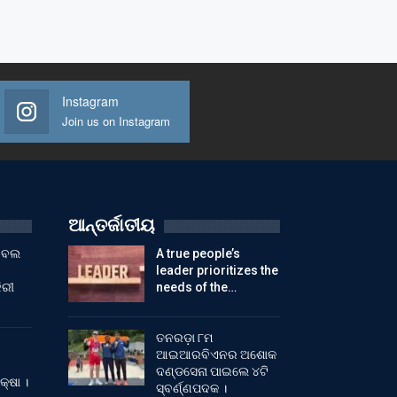
Instagram
Join us on Instagram
ଆନ୍ତର୍ଜାତୀୟ
ୁଟବଲ
A true people’s
leader prioritizes the
ିରୀ
needs of the…
ତନରଡ଼ା ୮ମ
ଆଇଆରବିଏନର ଅଶୋକ
ଦଣ୍ଡସେନା ପାଇଲେ ୪ଟି
କ୍ଷା ।
ସ୍ବର୍ଣ୍ଣପଦକ ।