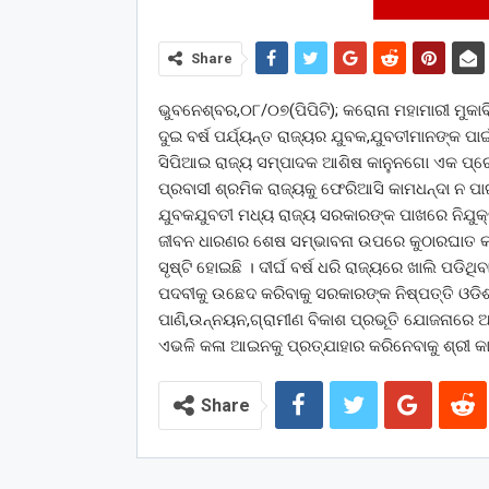
Share
ଭୁବନେଶ୍ବର,୦୮/୦୭(ପିପିଟି); କରୋନା ମହାମାରୀ ମୁକାବ
ଦୁଇ ବର୍ଷ ପର୍ଯ୍ୟନ୍ତ ରାଜ୍ୟର ଯୁବକ,ଯୁବତୀମାନଙ୍କ ପା
ସିପିଆଇ ରାଜ୍ୟ ସମ୍ପାଦକ ଆଶିଷ କାନୁନଗୋ ଏକ ପ୍ରେ
ପ୍ରବାସୀ ଶ୍ରମିକ ରାଜ୍ୟକୁ ଫେରିଆସି କାମଧନ୍ଦା ନ
ଯୁବକଯୁବତୀ ମଧ୍ୟ ରାଜ୍ୟ ସରକାରଙ୍କ ପାଖରେ ନିଯୁକ୍ତ
ଜୀବନ ଧାରଣର ଶେଷ ସମ୍ଭାବନା ଉପରେ କୁଠାରଘାତ କରିଛ
ସୃଷ୍ଟି ହୋଇଛି । ଦୀର୍ଘ ବର୍ଷ ଧରି ରାଜ୍ୟରେ ଖାଲି ପଡ
ପଦବୀକୁ ଉଛେଦ କରିବାକୁ ସରକାରଙ୍କ ନିଷ୍ପତ୍ତି ଓଡିଶା
ପାଣି,ଉନ୍ନୟନ,ଗ୍ରାମୀଣ ବିକାଶ ପ୍ରଭୂତି ଯୋଜନାରେ ଅର
ଏଭଳି କଳା ଆଇନକୁ ପ୍ରତ୍ଯାହାର କରିନେବାକୁ ଶ୍ରୀ କା
Share