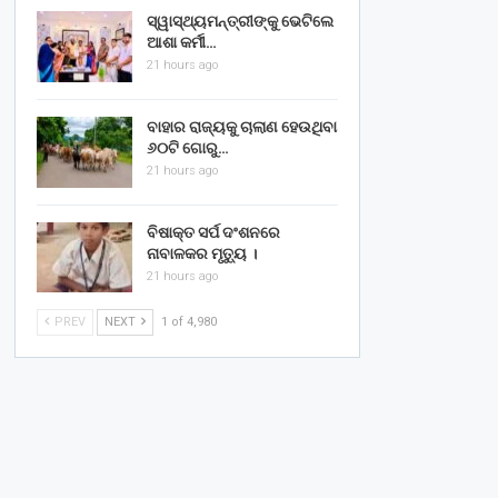
ସ୍ୱାସ୍ଥ୍ୟମନ୍ତ୍ରୀଙ୍କୁ ଭେଟିଲେ
ଆଶା କର୍ମୀ…
21 hours ago
ବାହାର ରାଜ୍ୟକୁ ଚାଲାଣ ହେଉଥିବା
୬୦ଟି ଗୋରୁ…
21 hours ago
ବିଷାକ୍ତ ସର୍ପ ଦଂଶନରେ
ନାବାଳକର ମୃତ୍ୟୁ ।
21 hours ago
PREV
NEXT
1 of 4,980