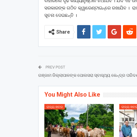
ବାହାରିଲେ ଦୃଢ କାର୍ଯ୍ୟାନୁଷ୍ଠାନ ନିଆଯିବ । ଯଦି ଏହ
ସରକାରଙ୍କ ଗଠିତ କ୍ୱାରେଣ୍ଟାଇନ୍‌ରେ ରଖାଯିବ । ରାଜ
ସୂଚନା ଦେଇଛନ୍ତି ।
Share
PREV POST
ଗଞ୍ଜାମ ଜିଲ୍ଲାପାଳଙ୍କ ପୋଲସରା ସ୍ବାସ୍ଥ୍ୟ କେନ୍ଦ୍ର ପରିଦର୍
You Might Also Like
ରାଜ୍ୟ ଖବର
ରାଜ୍ୟ ଖବ