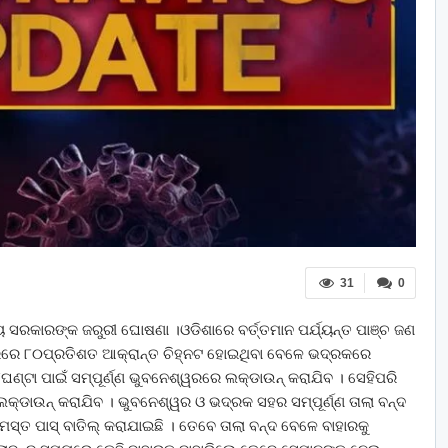
31
0
 ସରକାରଙ୍କ ଜରୁରୀ ଘୋଷଣା ।ଓଡିଶାରେ ବର୍ତ୍ତମାନ ପର୍ଯ୍ୟନ୍ତ ପାଞ୍ଚ ଜଣ
ରରେ ୮୦ପ୍ରତିଶତ ଆକ୍ରାନ୍ତ ଚିହ୍ନଟ ହୋଇଥିବା ବେଳେ ଭଦ୍ରକରେ
ଟା ପାଇଁ ସମ୍ପୂର୍ଣ୍ଣ ଭୁବନେଶ୍ୱରରେ ଲକ୍‌ଡାଉନ୍‌ କରାଯିବ । ସେହିପରି
୍‌ଡାଉନ୍‌ କରାଯିବ । ଭୁବନେଶ୍ୱର ଓ ଭଦ୍ରକ ସହର ସମ୍ପୂର୍ଣ୍ଣ ତାଲା ବନ୍ଦ
ସମସ୍ତ ପାସ୍‌ ବାତିଲ୍‌ କରାଯାଇଛି । ତେବେ ତାଲା ବନ୍ଦ ବେଳେ ବାହାରକୁ