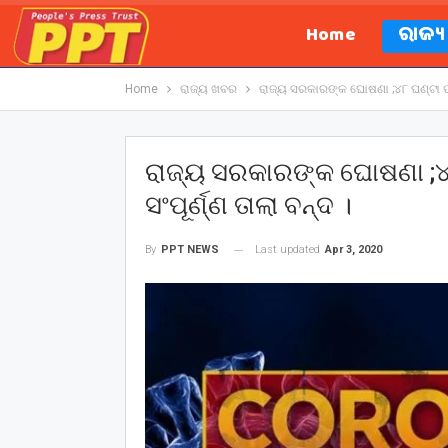
Home
ରାଜ୍
Home
ରାଜ୍ୟ ଖବର
ରାଜ୍ୟ ସରକାରଙ୍କ ଘୋଷଣା ;୪୮ ଘଣ୍ଟା ପାଇ
ରାଜ୍ୟ ସରକାରଙ୍କ ଘୋଷଣା ;୪
ସଂପୂର୍ଣ୍ଣ ତାଲା ବନ୍ଦ ।
Last updated
Apr 3, 2020
By
PPT NEWS