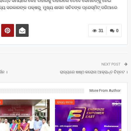
ି ତାଲାବନ୍ଦ ସମୟରେ କେହି ବାହାରକୁ ବାହାରିଲେ ତେବେ ସେମାନଙ୍କୁ ନେଇ
୍ୟ ସରକାରଙ୍କ ପକ୍ଷରୁ ମୁଖ୍ୟ ଶାସନ ସଚିବଙ୍କ ପ୍ରେସ୍‌ମିଟ୍‌ ଜରିଆରେ
31
0
NEXT POST
ଶନ ।
ରାଜ୍ୟରେ ଷଷ୍ଠ କରୋନା ଆକ୍ରାନ୍ତ ଚିହ୍ନଟ ।
More From Author
ର
ରାଜ୍ୟ ଖବର