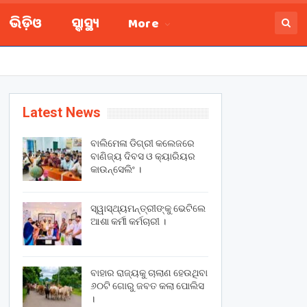
ଭିଡ଼ିଓ
ସ୍ବାସ୍ଥ୍ୟ
More
Latest News
ବାଲିମେଳା ଡିଗ୍ରୀ କଲେଜରେ
ବାଣିଜ୍ୟ ଦିବସ ଓ କ୍ୟାରିୟର
କାଉନ୍ସେଲିଂ ।
ସ୍ୱାସ୍ଥ୍ୟମନ୍ତ୍ରୀଙ୍କୁ ଭେଟିଲେ
ଆଶା କର୍ମୀ କର୍ମଚାରୀ ।
ବାହାର ରାଜ୍ୟକୁ ଚାଲାଣ ହେଉଥିବା
୬୦ଟି ଗୋରୁ ଜବତ କଲା ପୋଲିସ
।