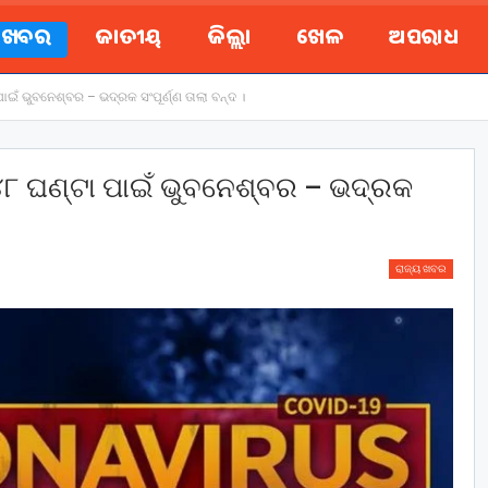
ୟ ଖବର
ଜାତୀୟ
ଜିଲ୍ଲା
ଖେଳ
ଅପରାଧ
ଁ ଭୁବନେଶ୍ବର – ଭଦ୍ରକ ସଂପୂର୍ଣ୍ଣ ତାଲା ବନ୍ଦ ।
୮ ଘଣ୍ଟା ପାଇଁ ଭୁବନେଶ୍ବର – ଭଦ୍ରକ
ରାଜ୍ୟ ଖବର