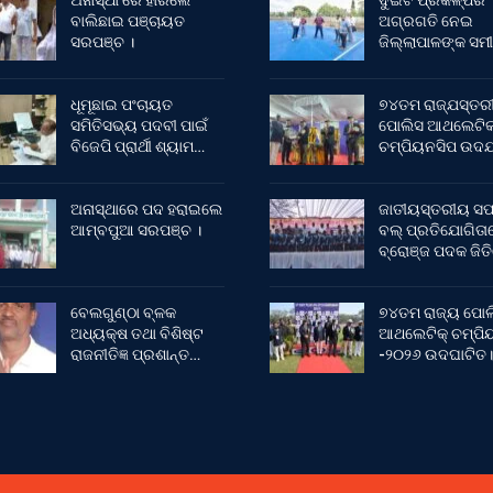
ଅନାସ୍ଥା ରେ ହାରିଲେ
ଦୁଇଟି ପ୍ରକଳ୍ପର
ବାଲିଛାଇ ପଞ୍ଚାୟତ
ଅଗ୍ରଗତି ନେଇ
ସରପଞ୍ଚ ।
ଜିଲ୍ଲାପାଳଙ୍କ ସମୀ
ଧୂମୂଛାଇ ପଂଚାୟତ
୭୪ତମ ରାଜ୍ଯସ୍ତର
ସମିତିସଭ୍ୟ ପଦବୀ ପାଇଁ
ପୋଲିସ ଆଥଲେଟି
ବିଜେପି ପ୍ରାର୍ଥୀ ଶ୍ୟାମ…
ଚମ୍ପିୟନସିପ ଉଦଯ
ଅନାସ୍ଥାରେ ପଦ ହରାଇଲେ
ଜାତୀୟସ୍ତରୀୟ ସଫ
ଆମ୍ବପୁଆ ସରପଞ୍ଚ ।
ବଲ୍ ପ୍ରତିଯୋଗିତା
ବ୍ରୋଞ୍ଜ ପଦକ ଜିତ
ବେଲଗୁଣ୍ଠା ବ୍ଳକ
୭୪ତମ ରାଜ୍ୟ ପୋଲ
ଅଧ୍ୟକ୍ଷ ତଥା ବିଶିଷ୍ଟ
ଆଥଲେଟିକ୍ ଚମ୍ପିୟ
ରାଜନୀତିଜ୍ଞ ପ୍ରଶାନ୍ତ…
-୨୦୨୬ ଉଦଘାଟିତ।