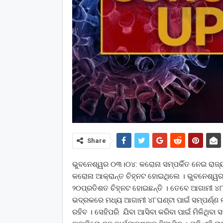
Share
ଭୁବନେଶ୍ୱର ୦୩।୦୪: କରୋନା ସମ୍ପର୍କିତ ନେଇ ରାଜ୍ୟ
କରୋନା ଆକ୍ରାନ୍ତ ଚିହ୍ନଟ ହୋଇଥିଲେ । ଭୁବନେଶ୍ୱ
୨୦ପ୍ରତିଶତ ଚିହ୍ନଟ ହୋଇଛନ୍ତି । ତେବେ ଆଗାମୀ ୪୮ଘଣ୍
ଭଦ୍ରକରେ ମଧ୍ୟ ଆଗାମୀ ୪୮ଘଣ୍ଟା ପାଇଁ ସମ୍ପର୍ଣ୍ଣ ଲକ
ରହିବ । ସେହିପରି ଯିବା ଆସିବା କରିବା ପାଇଁ ମିଳିଥିବା 