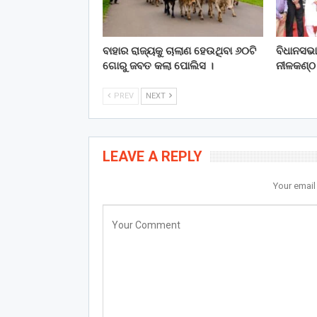
ବାହାର ରାଜ୍ୟକୁ ଚାଲାଣ ହେଉଥିବା ୬୦ଟି
ବିଧାନସଭ
ଗୋରୁ ଜବତ କଲା ପୋଲିସ ।
ନୀଳକଣ୍ଠ 
PREV
NEXT
LEAVE A REPLY
Your email