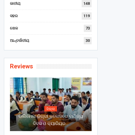
ଜାତୀୟ
148
ସହର
119
ଖେଳ
73
ଆନ୍ତର୍ଜାତୀୟ
30
Reviews
ଜିଲ୍ଲା
ବାଲିମେଳା ଡିଗ୍ରୀ କଲେଜରେ ବାଣିଜ୍ୟ
ଦିବସ ଓ କ୍ୟାରିୟର…