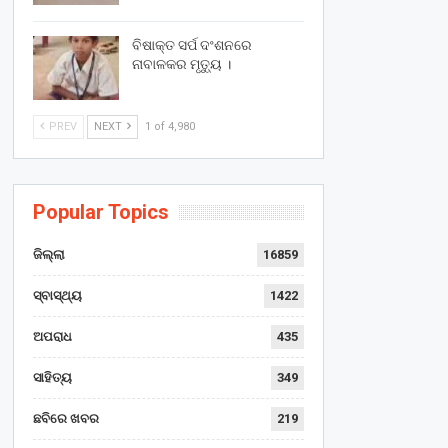
ବିଷାକ୍ତ ସର୍ପ ଦଂଶନରେ
ନାବାଳକର ମୃତ୍ୟୁ ।
PREV
NEXT
1 of 4,980
Popular Topics
ଜିଲ୍ଲା
16859
ସ୍ବାସ୍ଥ୍ୟ
1422
ଅପରାଧ
435
ସାହିତ୍ୟ
349
ଛବିରେ ଖବର
219