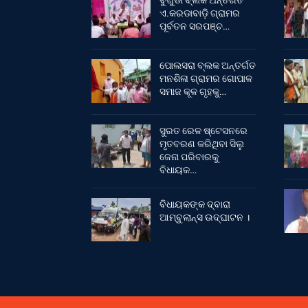
ବୁଗୁଡା ବ୍ଲକ ଅନ୍ତର୍ଗତ
ଏ.କରଡାବାଡ଼ି ଗ୍ରାମର
ପୂର୍ବତନ ସରପଞ୍ଚ…
ପୋଲସରା ବ୍ଲକ ଅନ୍ତର୍ଗତ
ମନଶିଳା ଗ୍ରାମର ଗୋପାଳ
ସମାଜ କୂଳ ଗୃହକୁ…
ସୁରତ ରେଳ ଷ୍ଟେସନରେ
ମୃତବରଣ କରିଥିବା ସିଲୁ
ଜେନା ପରିବାରକୁ
ବିଧାୟକ…
ବିଧାୟକଙ୍କ ଦ୍ବାରା
ଆମ୍ବୁଲାନ୍ସ ଉଦ୍‌ଘାଟନ ।