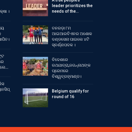
A true people’s
leader prioritizes the
କ୍ଷା ।
needs of the…
ୀୟ
ତନରଡ଼ା ୮ମ
କ
ଆଇଆରବିଏନର ଅଶୋକ
ାପିତ।
ଦଣ୍ଡସେନା ପାଇଲେ ୪ଟି
ସ୍ବର୍ଣ୍ଣପଦକ ।
୍ଟ
ବିଦେଶରେ
ରେ
ରଥଯାତ୍ରା,ଜଗନ୍ନାଥଙ୍କ
ିଲେ…
ପ୍ରେମରେ
ବିଶ୍ୱବ୍ରହ୍ମାଣ୍ଡ।
ିସ
ନସିପ୍
Belgium qualify for
round of 16