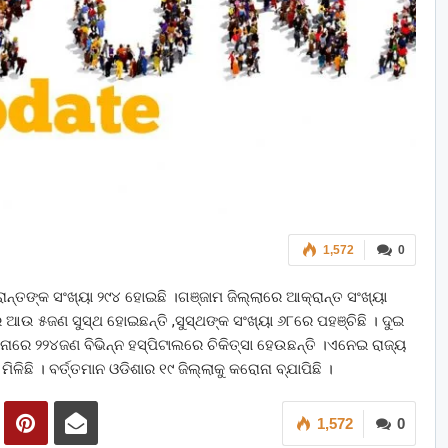
1,572
0
ନ୍ତଙ୍କ ସଂଖ୍ୟା ୨୯୪ ହୋଇଛି ।ଗଞ୍ଜାମ ଜିଲ୍ଲାରେ ଆକ୍ରାନ୍ତ ସଂଖ୍ୟା
ଆଉ ୫ଜଣ ସୁସ୍ଥ ହୋଇଛନ୍ତି ,ସୁସ୍ଥଙ୍କ ସଂଖ୍ୟା ୬୮ରେ ପହଞ୍ଚିଛି । ଦୁଇ
ନାରେ ୨୨୪ଜଣ ବିଭିନ୍ନ ହସ୍ପିଟାଲରେ ଚିକିତ୍ସା ହେଉଛନ୍ତି ।ଏନେଇ ରାଜ୍ୟ
ଳିଛି । ବର୍ତ୍ତମାନ ଓଡିଶାର ୧୯ ଜିଲ୍ଲାକୁ କରୋନା ବ୍ଯାପିଛି ।
1,572
0