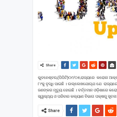
Share
ଭୁବନେଶ୍ବର,(ପିପିଟି)୦୯/୦୫,ରାଜ୍ୟରେ କରୋନା ଆକ୍ରା
୮୯କୁ ବୃଦ୍ଧି ପାଇଛି । ଉଲ୍ଲେଖଯୋଗ୍ଯ ଯେ ରାଜ୍ୟରେ 
ଜଣଙ୍କର ମୃତ୍ୟୁ ହୋଇଛି । ବର୍ତ୍ତମାନ ଓଡ଼ିଶାରେ କରୋ
ସ୍ୱାସ୍ଥ୍ୟ ଓ ପରିବାର କଲ୍ୟାଣ ବିଭାଗ ପକ୍ଷରୁ ସୂଚନା ମି
Share