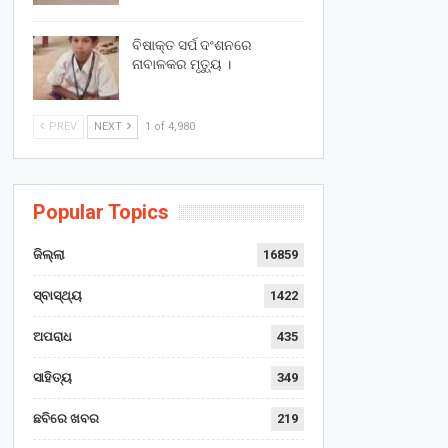
ବିଷାକ୍ତ ସର୍ପ ଦଂଶନରେ
ନାବାଳକର ମୃତ୍ୟୁ ।
PREV
NEXT
1 of 4,980
Popular Topics
ଜିଲ୍ଲା
16859
ସ୍ବାସ୍ଥ୍ୟ
1422
ଅପରାଧ
435
ସାହିତ୍ୟ
349
ଛବିରେ ଖବର
219