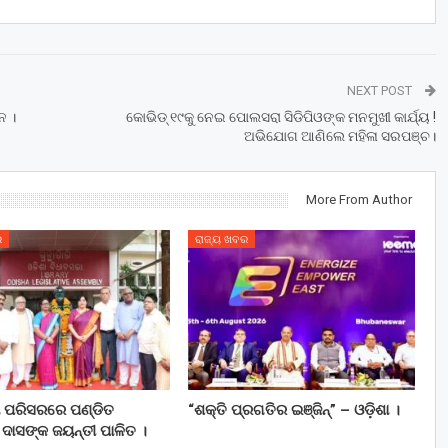
NEXT POST
ନ ।
କୋଭିଡ୍ ୧୯କୁ ନେଇ ପୋଲସରା ସିଡିପିଓଙ୍କ ମନମୁଖୀ କାର୍ଯ୍ୟ !
ଅଭିଯୋଗ ଆଣିଲେ ମହିଳା ସରପଞ୍ଚ।
More From Author
ର
ରାଜ୍ୟ ଖବର
ା ପରିସରରେ ପଣ୍ଡିତ
“ଶକ୍ତି ପ୍ରଗତିର ଇଞ୍ଜିନ୍” – ଓଡ଼ିଶା ।
ଦାସଙ୍କ ଜୟନ୍ତୀ ପାଳିତ ।