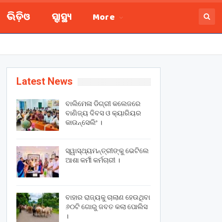
ଭିଡ଼ିଓ
ସ୍ବାସ୍ଥ୍ୟ
More
Latest News
ବାଲିମେଳା ଡିଗ୍ରୀ କଲେଜରେ
ବାଣିଜ୍ୟ ଦିବସ ଓ କ୍ୟାରିୟର
କାଉନ୍ସେଲିଂ ।
ସ୍ୱାସ୍ଥ୍ୟମନ୍ତ୍ରୀଙ୍କୁ ଭେଟିଲେ
ଆଶା କର୍ମୀ କର୍ମଚାରୀ ।
ବାହାର ରାଜ୍ୟକୁ ଚାଲାଣ ହେଉଥିବା
୬୦ଟି ଗୋରୁ ଜବତ କଲା ପୋଲିସ
।