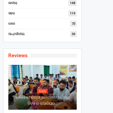
ଜାତୀୟ
148
ସହର
119
ଖେଳ
73
ଆନ୍ତର୍ଜାତୀୟ
30
Reviews
ଜିଲ୍ଲା
ବାଲିମେଳା ଡିଗ୍ରୀ କଲେଜରେ ବାଣିଜ୍ୟ
ଦିବସ ଓ କ୍ୟାରିୟର…