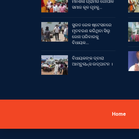
ମନଶିଳା ଗ୍ରାମର ଗୋପାଳ
ସମାଜ କୂଳ ଗୃହକୁ…
ସୁରତ ରେଳ ଷ୍ଟେସନରେ
ମୃତବରଣ କରିଥିବା ସିଲୁ
ଜେନା ପରିବାରକୁ
ବିଧାୟକ…
ବିଧାୟକଙ୍କ ଦ୍ବାରା
ଆମ୍ବୁଲାନ୍ସ ଉଦ୍‌ଘାଟନ ।
Home