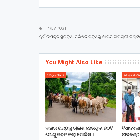
PREV POST
ପୂର୍ବ ଉପକୂଳ ସୁରକ୍ଷା ପରିଷଦ ପକ୍ଷରୁ ଖାଦ୍ଯ ସାମଗ୍ରୀ ବଣ୍ଟ
You Might Also Like
ରାଜ୍ୟ ଖବର
ରାଜ୍ୟ ଖବ
ବାହାର ରାଜ୍ୟକୁ ଚାଲାଣ ହେଉଥିବା ୬୦ଟି
ବିଧାନସଭ
ଗୋରୁ ଜବତ କଲା ପୋଲିସ ।
ନୀଳକଣ୍ଠ 