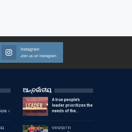
Instagram
Join us on Instagram
ଆନ୍ତର୍ଜାତୀୟ
A true people’s
leader prioritizes the
କ୍ଷା ।
needs of the…
ୀୟ
ତନରଡ଼ା ୮ମ