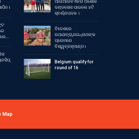
କ
ଆଇଆରବିଏନର ଅଶୋକ
ାପିତ।
ଦଣ୍ଡସେନା ପାଇଲେ ୪ଟି
ସ୍ବର୍ଣ୍ଣପଦକ ।
୍ଟ
ବିଦେଶରେ
ରେ
ରଥଯାତ୍ରା,ଜଗନ୍ନାଥଙ୍କ
ିଲେ…
ପ୍ରେମରେ
ବିଶ୍ୱବ୍ରହ୍ମାଣ୍ଡ।
ିସ
ନସିପ୍
Belgium qualify for
round of 16
e Map