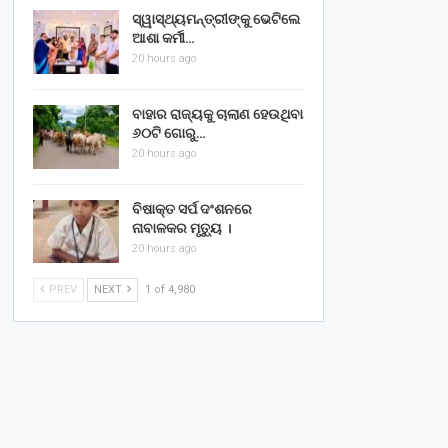
ସ୍ୱାସ୍ଥ୍ୟମନ୍ତ୍ରୀଙ୍କୁ ଭେଟିଲେ
ଆଶା କର୍ମୀ…
20 hours ago
ବାହାର ରାଜ୍ୟକୁ ଚାଲାଣ ହେଉଥିବା
୬୦ଟି ଗୋରୁ…
20 hours ago
ବିଷାକ୍ତ ସର୍ପ ଦଂଶନରେ
ନାବାଳକର ମୃତ୍ୟୁ ।
20 hours ago
PREV
NEXT
1 of 4,980