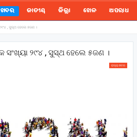
ୟ ଖବର
ଜାତୀୟ
ଜିଲ୍ଲା
ଖେଳ
ଅପରାଧ
୨୯୪ , ସୁସ୍ଥ ହେଲେ ୫ଜଣ ।
 ସଂଖ୍ୟା ୨୯୪ , ସୁସ୍ଥ ହେଲେ ୫ଜଣ ।
ରାଜ୍ୟ ଖବର