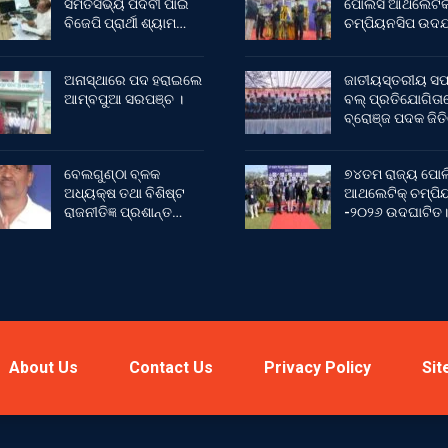
ସମିତିସଭ୍ୟ ପଦବୀ ପାଇଁ
ପୋଲିସ ଆଥଲେଟି
ବିଜେପି ପ୍ରାର୍ଥୀ ଶ୍ୟାମ…
ଚମ୍ପିୟନସିପ ଉଦଯ
ଅନାସ୍ଥାରେ ପଦ ହରାଇଲେ
ଜାତୀୟସ୍ତରୀୟ ସଫ
ଆମ୍ବପୁଆ ସରପଞ୍ଚ ।
ବଲ୍ ପ୍ରତିଯୋଗିତା
ବ୍ରୋଞ୍ଜ ପଦକ ଜିତ
ବେଲଗୁଣ୍ଠା ବ୍ଳକ
୭୪ତମ ରାଜ୍ୟ ପୋଲ
ଅଧ୍ୟକ୍ଷ ତଥା ବିଶିଷ୍ଟ
ଆଥଲେଟିକ୍ ଚମ୍ପିୟ
ରାଜନୀତିଜ୍ଞ ପ୍ରଶାନ୍ତ…
-୨୦୨୬ ଉଦଘାଟିତ।
About Us
Contact Us
Privacy Policy
Sit