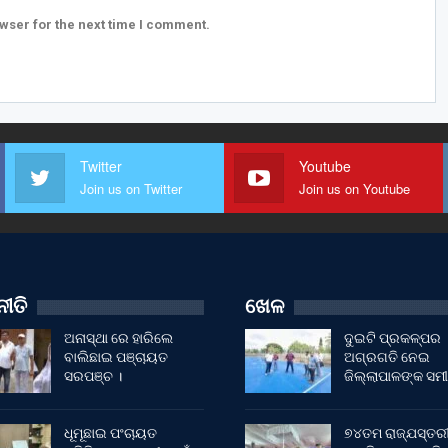
wser for the next time I comment.
Twitter
Youtube
Join us on Twitter
Join us on Youtube
ୀତି
ଖେଳ
ଅନାସ୍ଥା ରେ ହାରିଲେ
ଦୁଇଟି ପ୍ରକଳ୍ପର
ବାଲିଛାଇ ପଞ୍ଚାୟତ
ଅଗ୍ରଗତି ନେଇ
ସରପଞ୍ଚ ।
ଜିଲ୍ଲାପାଳଙ୍କ ସମୀ
ଧୂମୂଛାଇ ପଂଚାୟତ
୭୪ତମ ରାଜ୍ଯସ୍ତର