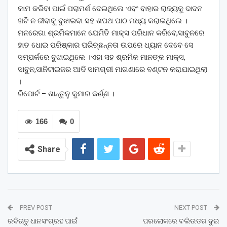
କାମ କରିବା ପାଇଁ ପରାମର୍ଶ ଦେଇଥିଲେ ଏବଂ ବାହାର ରାଜ୍ୟକୁ ଦାଦନ
ଖଟି ନ ଜୀବାକୁ ବୁଝାଇବା ସହ ଶପଥ ପାଠ ମଧ୍ୟ କରାଇଥିଲେ ।
ମନରେଗା ଶ୍ରମିକମାନେ ଯେମିତି ମାକ୍ସ ପରିଧାନ କରିବେ,ସାବୁନରେ
ହାତ ଧୋଇ ପରିଷ୍କାର ପରିଚ୍ଛନ୍ନତା ଉପରେ ଧ୍ୟାନ ଦେବେ ସେ
ସମ୍ପର୍କରେ ବୁଝାଇଥିଲେ ।ଏହା ସହ ଶ୍ରମିକ ମାନଙ୍କ ମାକ୍ସ,
ସାବୁନ,ସାନିଟାଇଜର ଆଦି ସାମଗ୍ରୀ ମାଗଣାରେ ବଣ୍ଟନ କରାଯାଇଥିଲା
।
ରିପୋର୍ଟ – ଶାନ୍ତୁନୁ କୁମାର କର୍ଣ୍ଣ ।
166
0
Share
PREV POST
NEXT POST
ରବିଋତୁ ଧାନସଂଗ୍ରହ ପାଇଁ
ପରଲୋକରେ ବଲିଉଡର ଦୁଇ