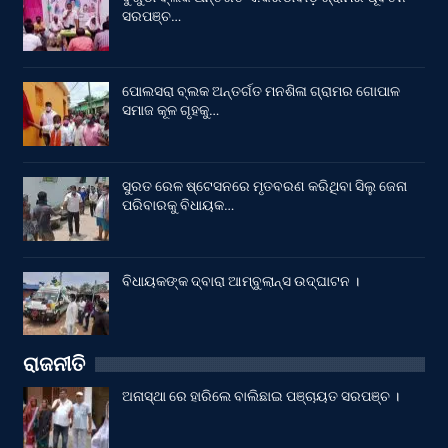
ସରପଞ୍ଚ…
ପୋଲସରା ବ୍ଲକ ଅନ୍ତର୍ଗତ ମନଶିଳା ଗ୍ରାମର ଗୋପାଳ
ସମାଜ କୂଳ ଗୃହକୁ…
ସୁରତ ରେଳ ଷ୍ଟେସନରେ ମୃତବରଣ କରିଥିବା ସିଲୁ ଜେନା
ପରିବାରକୁ ବିଧାୟକ…
ବିଧାୟକଙ୍କ ଦ୍ବାରା ଆମ୍ବୁଲାନ୍ସ ଉଦ୍‌ଘାଟନ ।
ରାଜନୀତି
ଅନାସ୍ଥା ରେ ହାରିଲେ ବାଲିଛାଇ ପଞ୍ଚାୟତ ସରପଞ୍ଚ ।