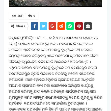
166
0
Share
ଉଲୁଣ୍ଡା,(ପିପିଟି)୩୦/୦୪ – ବର୍ତ୍ତମାନ ସାରାଦେଶରେ ଲାକଡାଉନ
ଯୋଗୁଁ ସାଧାରଣ ଜୀବନଯାତ୍ରା ଅଚଳ ହୋଇଯାଇଛି ସତ ହେଲେ
ମନରେଗା ଶ୍ରମିକଙ୍କ ପେଟପାଟଣାକୁ ଦୃଷ୍ଟିରେ ରଖି ସରକାର
ନିୟମକୁ କୋହଳ କରିଥିବାରୁ ଏବେ ମନରେଗା ଶ୍ରମିକମାନେ ଜୀବନ
ଜୀବିକାକୁ ତ୍ୱରାନ୍ବିତ କରିବାପାଇଁ ଆଗଭର ହୋଇପଡିଛନ୍ତି ।
ଏଥିପାଇଁ କରୋନା ସଂକ୍ରମଣକୁ ଦୃଷ୍ଟିରେ ରଖି ସୁବର୍ଣ୍ଣପୁର ଜିଲ୍ଲା
ବିରମହରାଜପୁର ବ୍ଲକ ପ୍ରଶାସନ ତରଫରୁ କରୋନା ସଚେତନତା
କରାଯାଇଛି ।ଆଜି ବ୍ଲକର ହିଲୁଙ୍ଗ ଗ୍ରାମପଞ୍ଚାୟତ ଅନ୍ତର୍ଗତ
ବାଘମାରି ଗ୍ରାମରେ ମନରେଗା ଯୋଜନାରେ ଚାଲିଥିବା କାର୍ଯ୍ୟକୁ
ତଦାରଖ କରିବାକୁ ଯାଇ ବ୍ଲକ ଅତିରିକ୍ତ କାର୍ଯ୍ୟକ୍ରମ ଅଧିକାରୀ
ଶ୍ରୀଯୁକ୍ତ ସମିତ ମହାକୁର ଶ୍ରମିକମାନଙ୍କୁ କରୋନା ଭୁତାଣୁ କୁ କିପରି
ପ୍ରତିହତ କରାଯାଇପାରିବ ସେ ସମ୍ପର୍କରେ ବୁଝାଇଥିଲେ ।
ସରକାରଙ୍କ ପରାମର୍ଶକୁ ମାନି ନିଜ ଗାଁ ପାଖରେ ମନରେଗା ଯୋଜନାରେ