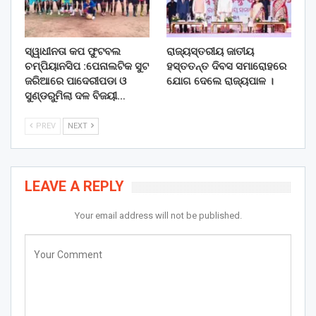
ସ୍ୱାଧୀନତା କପ ଫୁଟବଲ
ରାଜ୍ୟସ୍ତରୀୟ ଜାତୀୟ
ଚମ୍ପିୟାନସିପ :ପେନାଲଟିକ ସୁଟ
ହସ୍ତତନ୍ତ ଦିବସ ସମାରୋହରେ
ଜରିଆରେ ପାଦେରୀପଡା ଓ
ଯୋଗ ଦେଲେ ରାଜ୍ୟପାଳ ।
ସୁଣ୍ଡରୁମିଲା ଦଳ ବିଜୟୀ…
PREV
NEXT
LEAVE A REPLY
Your email address will not be published.