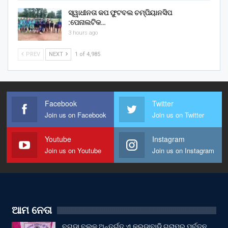
ସ୍ୱାଧୀନତା କପ ଫୁଟବଲ ଚମ୍ପିୟାନସିପ
:ପେନାଲଟିକ…
3 hours ago
PREV
NEXT
1 of 4,985
Facebook
Twitter
Join us on Facebook
Join us on Twitter
Youtube
Instagram
Join us on Youtube
Join us on Instagram
ଆମ ନେତା
ବୁଗୁଡା ବ୍ଲକ ଅନ୍ତର୍ଗତ ଏ.କରଡାବାଡ଼ି ଗ୍ରାମର ପୂର୍ବତନ