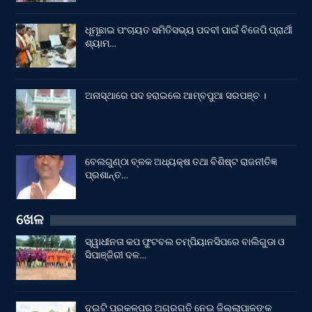
ଧୂମୂଛାଇ ପଂଚାୟତ ସମିତିସଭ୍ୟ ପଦବୀ ପାଇଁ ବିଜେପି ପ୍ରାର୍ଥୀ
ଶ୍ୟାମ…
ଅନାସ୍ଥାରେ ପଦ ହରାଇଲେ ଆମ୍ବପୁଆ ସରପଞ୍ଚ ।
ବେଲଗୁଣ୍ଠା ବ୍ଳକ ଅଧ୍ୟକ୍ଷ ତଥା ବିଶିଷ୍ଟ ରାଜନୀତିଜ୍ଞ
ପ୍ରଶାନ୍ତ…
ଖେଳ
ସ୍ୱାଧୀନତା କପ ଫୁଟବଲ ଚମ୍ପିୟାନସିପରେ ବାଲିଗୁଡା ଓ
ସିପାଞ୍ଜିରୀ ଦଳ…
ଦୁଇଟି ପ୍ରକଳ୍ପର ଅଗ୍ରଗତି ନେଇ ଜିଲ୍ଲାପାଳଙ୍କ