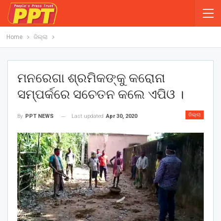
Home
ଜିଲ୍ଲା
ମନରେଗା ଶ୍ରମିକଙ୍କୁ କରୋନା
ସମ୍ପର୍କରେ ସଚେତନ କଲେ ଏପିଓ ।
ଜିଲ୍ଲା
Last updated
Apr 30, 2020
By
PPT NEWS