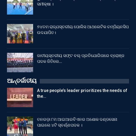
ସମୀକ୍ଷା ।
୭୪ତମ ରାଜ୍ଯସ୍ତରୀୟ ପୋଲିସ ଆଥଲେଟିକ ଚମ୍ପିୟନସିପ
ଉଦଯାପିତ।
ଜାତୀୟସ୍ତରୀୟ ସଫ୍ଟ ବଲ୍ ପ୍ରତିଯୋଗିତାରେ ବ୍ରୋଞ୍ଜ
ପଦକ ଜିତିଲେ…
ଆନ୍ତର୍ଜାତୀୟ
A true people’s leader prioritizes the needs of
the…
ତନରଡ଼ା ୮ମ ଆଇଆରବିଏନର ଅଶୋକ ଦଣ୍ଡସେନା
ପାଇଲେ ୪ଟି ସ୍ବର୍ଣ୍ଣପଦକ ।