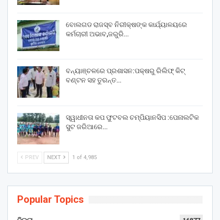
ବୋଲଗଡ ରାଜସ୍ବ ନିରୀକ୍ଷଙ୍କ କାର୍ଯ୍ୟାଳୟରେ
କର୍ମଚାରୀ ଅଭାବ,ଜରୁରି…
ବନ୍ୟାଞ୍ଚଳରେ ପ୍ରଶାସନ:ପକ୍ଷରୁ ରିଲିଫ୍ କିଟ୍
ବଣ୍ଟନ ସହ ତୁରନ୍ତ…
ସ୍ୱାଧୀନତା କପ ଫୁଟବଲ ଚମ୍ପିୟାନସିପ :ପେନାଲଟିକ
ସୁଟ ଜରିଆରେ…
PREV
NEXT
1 of 4,985
Popular Topics