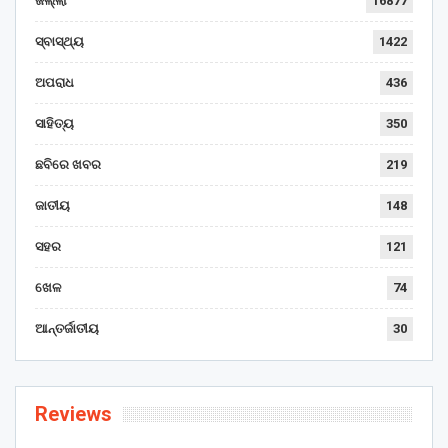
ଜିଲ୍ଲା
16877
ସ୍ବାସ୍ଥ୍ୟ
1422
ଅପରାଧ
436
ସାହିତ୍ୟ
350
ଛବିରେ ଖବର
219
ଜାତୀୟ
148
ସହର
121
ଖେଳ
74
ଆନ୍ତର୍ଜାତୀୟ
30
Reviews