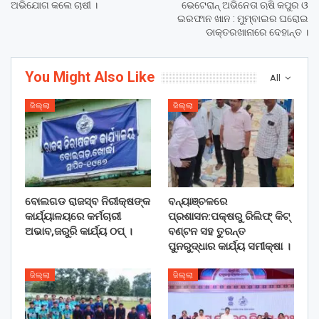
ଅଭିଯୋଗ କଲେ ଚାଷୀ ।
ଭେଟେରାନ୍ ଅଭିନେତା ଋଷି କପୁର ଓ
ଇରଫାନ ଖାନ : ମୁମ୍ବାଇର ଘରୋଇ
ଡାକ୍ତରଖାନାରେ ଦେହାନ୍ତ ।
You Might Also Like
All
ଜିଲ୍ଲା
ଜିଲ୍ଲା
ବୋଲଗଡ ରାଜସ୍ବ ନିରୀକ୍ଷଙ୍କ
ବନ୍ୟାଞ୍ଚଳରେ
କାର୍ଯ୍ୟାଳୟରେ କର୍ମଚାରୀ
ପ୍ରଶାସନ:ପକ୍ଷରୁ ରିଲିଫ୍ କିଟ୍
ଅଭାବ,ଜରୁରି କାର୍ଯ୍ୟ ଠପ୍ ।
ବଣ୍ଟନ ସହ ତୁରନ୍ତ
ପୁନରୁଦ୍ଧାର କାର୍ଯ୍ୟ ସମୀକ୍ଷା ।
ଜିଲ୍ଲା
ଜିଲ୍ଲା