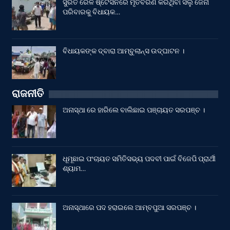
ସୁରତ ରେଳ ଷ୍ଟେସନରେ ମୃତବରଣ କରିଥିବା ସିଲୁ ଜେନା
ପରିବାରକୁ ବିଧାୟକ…
ବିଧାୟକଙ୍କ ଦ୍ବାରା ଆମ୍ବୁଲାନ୍ସ ଉଦ୍‌ଘାଟନ ।
ରାଜନୀତି
ଅନାସ୍ଥା ରେ ହାରିଲେ ବାଲିଛାଇ ପଞ୍ଚାୟତ ସରପଞ୍ଚ ।
ଧୂମୂଛାଇ ପଂଚାୟତ ସମିତିସଭ୍ୟ ପଦବୀ ପାଇଁ ବିଜେପି ପ୍ରାର୍ଥୀ
ଶ୍ୟାମ…
ଅନାସ୍ଥାରେ ପଦ ହରାଇଲେ ଆମ୍ବପୁଆ ସରପଞ୍ଚ ।