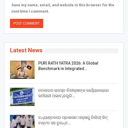
Save my name, email, and website in this browser for the
next time I comment.
Latest News
PURI RATH YATRA 2026: A Global
Benchmark in Integrated…
ବୋଲଗଡ ରାଜସ୍ବ ନିରୀକ୍ଷଙ୍କ କାର୍ଯ୍ୟାଳୟରେ
କର୍ମଚାରୀ ଅଭାବ,ଜରୁରି…
ବନ୍ୟାଞ୍ଚଳରେ ପ୍ରଶାସନ:ପକ୍ଷରୁ ରିଲିଫ୍ କିଟ୍
ବଣ୍ଟନ ସହ ତୁରନ୍ତ…