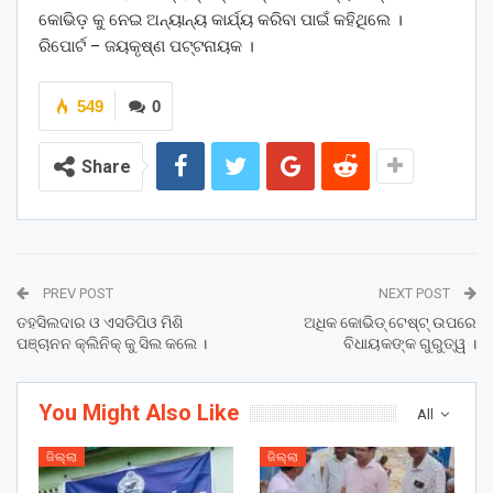
କୋଭିଡ଼ କୁ ନେଇ ଅନ୍ୟାନ୍ୟ କାର୍ଯ୍ୟ କରିବା ପାଇଁ କହିଥିଲେ ।
ରିପୋର୍ଟ – ଜୟକୃଷ୍ଣ ପଟ୍ଟନାୟକ ।
549
0
Share
PREV POST
NEXT POST
ତହସିଲଦାର ଓ ଏସଡିପିଓ ମିଶି
ଅଧିକ କୋଭିଡ୍ ଟେଷ୍ଟ୍ ଉପରେ
ପଞ୍ଚାନନ କ୍ଲିନିକ୍ କୁ ସିଲ କଲେ ।
ବିଧାୟକଙ୍କ ଗୁରୁତ୍ୱ ।
You Might Also Like
All
ଜିଲ୍ଲା
ଜିଲ୍ଲା