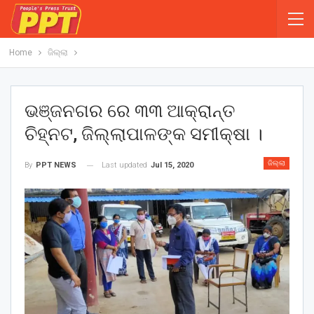
Home
ଜିଲ୍ଲା
ଭଞ୍ଜନଗର ରେ ୩୩ ଆକ୍ରାନ୍ତ
ଚିହ୍ନଟ, ଜିଲ୍ଲାପାଳଙ୍କ ସମୀକ୍ଷା ।
ଜିଲ୍ଲା
Last updated
Jul 15, 2020
By
PPT NEWS