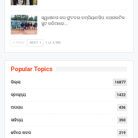
ସ୍ୱାଧୀନତା କପ ଫୁଟବଲ ଚମ୍ପିୟାନସିପ :ପେନାଲଟିକ
ସୁଟ ଜରିଆରେ…
PREV
NEXT
1 of 4,985
Popular Topics
ଜିଲ୍ଲା
16877
ସ୍ବାସ୍ଥ୍ୟ
1422
ଅପରାଧ
436
ସାହିତ୍ୟ
350
ଛବିରେ ଖବର
219