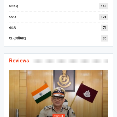
ଜାତୀୟ
148
ସହର
121
ଖେଳ
74
ଆନ୍ତର୍ଜାତୀୟ
30
Reviews
ସାହିତ୍ୟ