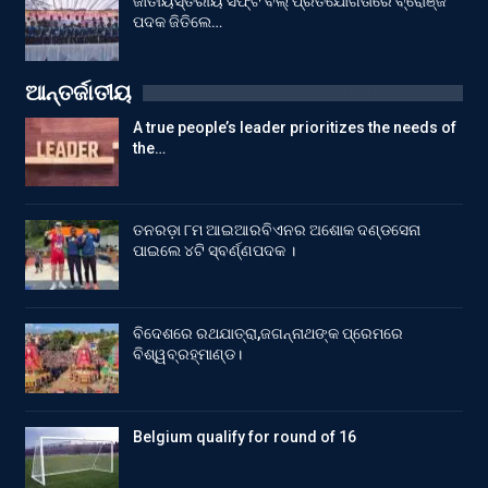
ଜାତୀୟସ୍ତରୀୟ ସଫ୍ଟ ବଲ୍ ପ୍ରତିଯୋଗିତାରେ ବ୍ରୋଞ୍ଜ
ପଦକ ଜିତିଲେ…
ଆନ୍ତର୍ଜାତୀୟ
A true people’s leader prioritizes the needs of
the…
ତନରଡ଼ା ୮ମ ଆଇଆରବିଏନର ଅଶୋକ ଦଣ୍ଡସେନା
ପାଇଲେ ୪ଟି ସ୍ବର୍ଣ୍ଣପଦକ ।
ବିଦେଶରେ ରଥଯାତ୍ରା,ଜଗନ୍ନାଥଙ୍କ ପ୍ରେମରେ
ବିଶ୍ୱବ୍ରହ୍ମାଣ୍ଡ।
Belgium qualify for round of 16