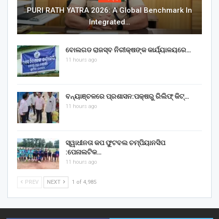
PURI RATH YATRA 2026: A Global Benchmark In
Integrated…
ବୋଲଗଡ ରାଜସ୍ବ ନିରୀକ୍ଷଙ୍କ କାର୍ଯ୍ୟାଳୟରେ…
11 hours ago
ବନ୍ୟାଞ୍ଚଳରେ ପ୍ରଶାସନ:ପକ୍ଷରୁ ରିଲିଫ୍ କିଟ୍…
11 hours ago
ସ୍ୱାଧୀନତା କପ ଫୁଟବଲ ଚମ୍ପିୟାନସିପ
:ପେନାଲଟିକ…
11 hours ago
PREV
NEXT
1 of 4,985