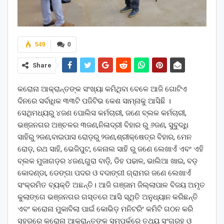
549
0
Share
କରୋନା ଆକ୍ରାନ୍ତଙ୍କ ସଂଖ୍ୟା କମିଥିବା ବେଳେ ଆଜି ଗୋଟିଏ
ଦିନରେ ସର୍ବାଧିକ ୩୩ଟି ପଜିଟିଭ କେଶ ସାମ୍ନାକୁ ଆସିଛି ।
ସେଥିମଧ୍ୟରୁ ୪ଜଣ ପୋଲିସ କର୍ମଚାରୀ, ଜଣେ ବ୍ଲକ କର୍ମଚାରୀ,
ଭଞ୍ଜନଗର ଅଞ୍ଚଳର ୩ଜଣ,ନିଳାଦ୍ରୀ ବିହାର ରୁ ୬ଜଣ, ସୁବୁଦ୍ଧି
ସାହିରୁ ୨ଜଣ,ବାଇପାସ ରୋଡ଼ରୁ ୨ଜଣ,ଶ୍ରୀକ୍ଷେତ୍ର ବିହାର, ମେନ
ରୋଡ଼, ରଥ ସାହି, ଭେଜିପୁଟ, କେନାଲ ସାହି ରୁ ଜଣେ ଲେଖାଏଁ ଏବଂ ଏହି
ବ୍ଲକ ମୁଜାଗଡ଼ର ୪ଜଣ,ଗୁରା ବାଡ଼ି, ଡିହ ପଢାଳ, ଭାଲିଆ ଖାଇ, ବଡ଼
କୋଦଣ୍ଡା, ଡେଙ୍ଗା ପଦର ଓ ବଦାଙ୍ଗୀ ଗ୍ରାମର ଜଣେ ଲେଖାଏଁ
ସଂକ୍ରମିତ ବ୍ୟକ୍ତି ଅଛନ୍ତି। ଆଜି ଗଞ୍ଜାମ ଜିଲ୍ଲାପାଳ ବିଜୟ ଅମୃତ
କୁଲାଙ୍ଗେ ଭଞ୍ଜନଗର ଗସ୍ତରେ ଆସି ସ୍ଥିତି ଅନୁଧ୍ୟାନ କରିଛନ୍ତି
ଏବଂ କରୋନା ମୁକାବିଲା ପାଇଁ କୋଭିଡ଼ ମନିଟରିଂ କମିଟି ଗଠନ କରି
ସହରରେ କରୋନା ଆକ୍ରାନ୍ତଙ୍କ ସମ୍ପର୍କରେ ତଥ୍ୟ ସଂଗ୍ରହ ଓ