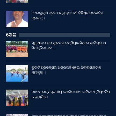
ବେଲଗୁଣ୍ଠା ବ୍ଳକ ଅଧ୍ୟକ୍ଷ ତଥା ବିଶିଷ୍ଟ ରାଜନୀତିଜ୍ଞ
ପ୍ରଶାନ୍ତ…
ଖେଳ
ସ୍ୱାଧୀନତା କପ ଫୁଟବଲ ଚମ୍ପିୟାନସିପରେ ବାଲିଗୁଡା ଓ
ସିପାଞ୍ଜିରୀ ଦଳ…
ଦୁଇଟି ପ୍ରକଳ୍ପର ଅଗ୍ରଗତି ନେଇ ଜିଲ୍ଲାପାଳଙ୍କ
ସମୀକ୍ଷା ।
୭୪ତମ ରାଜ୍ଯସ୍ତରୀୟ ପୋଲିସ ଆଥଲେଟିକ ଚମ୍ପିୟନସିପ
ଉଦଯାପିତ।