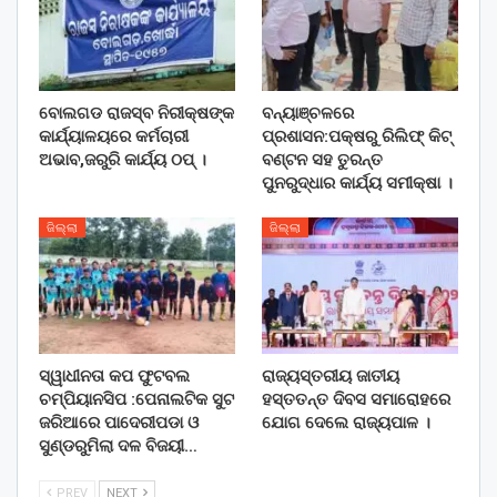
ବୋଲଗଡ ରାଜସ୍ବ ନିରୀକ୍ଷଙ୍କ
ବନ୍ୟାଞ୍ଚଳରେ
କାର୍ଯ୍ୟାଳୟରେ କର୍ମଚାରୀ
ପ୍ରଶାସନ:ପକ୍ଷରୁ ରିଲିଫ୍ କିଟ୍
ଅଭାବ,ଜରୁରି କାର୍ଯ୍ୟ ଠପ୍ ।
ବଣ୍ଟନ ସହ ତୁରନ୍ତ
ପୁନରୁଦ୍ଧାର କାର୍ଯ୍ୟ ସମୀକ୍ଷା ।
ଜିଲ୍ଲା
ଜିଲ୍ଲା
ସ୍ୱାଧୀନତା କପ ଫୁଟବଲ
ରାଜ୍ୟସ୍ତରୀୟ ଜାତୀୟ
ଚମ୍ପିୟାନସିପ :ପେନାଲଟିକ ସୁଟ
ହସ୍ତତନ୍ତ ଦିବସ ସମାରୋହରେ
ଜରିଆରେ ପାଦେରୀପଡା ଓ
ଯୋଗ ଦେଲେ ରାଜ୍ୟପାଳ ।
ସୁଣ୍ଡରୁମିଲା ଦଳ ବିଜୟୀ…
PREV
NEXT