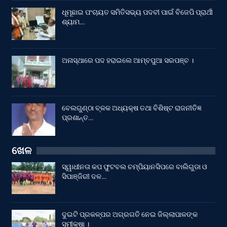
ଧୂମୂଛାଇ ପଂଚାୟତ ସମିତିସଭ୍ୟ ପଦବୀ ପାଇଁ ବିଜେପି ପ୍ରାର୍ଥୀ
ଶ୍ୟାମ…
ଅନାସ୍ଥାରେ ପଦ ହରାଇଲେ ଆମ୍ବପୁଆ ସରପଞ୍ଚ ।
ବେଲଗୁଣ୍ଠା ବ୍ଳକ ଅଧ୍ୟକ୍ଷ ତଥା ବିଶିଷ୍ଟ ରାଜନୀତିଜ୍ଞ
ପ୍ରଶାନ୍ତ…
ଖେଳ
ସ୍ୱାଧୀନତା କପ ଫୁଟବଲ ଚମ୍ପିୟାନସିପରେ ବାଲିଗୁଡା ଓ
ସିପାଞ୍ଜିରୀ ଦଳ…
ଦୁଇଟି ପ୍ରକଳ୍ପର ଅଗ୍ରଗତି ନେଇ ଜିଲ୍ଲାପାଳଙ୍କ
ସମୀକ୍ଷା ।