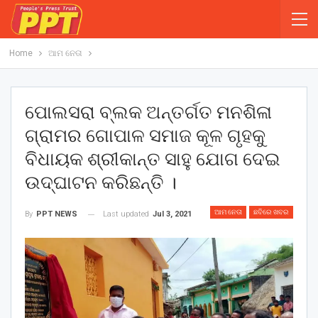
Home
ଆମ ନେତା
ପୋଲସରା ବ୍ଲକ ଅନ୍ତର୍ଗତ ମନଶିଳା
ଗ୍ରାମର ଗୋପାଳ ସମାଜ କୂଳ ଗୃହକୁ
ବିଧାୟକ ଶ୍ରୀକାନ୍ତ ସାହୁ ଯୋଗ ଦେଇ
ଉଦ୍‌ଘାଟନ କରିଛନ୍ତି ।
ଆମ ନେତା
ଛବିରେ ଖବର
Last updated
Jul 3, 2021
By
PPT NEWS