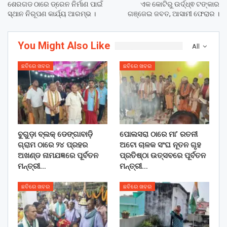
ଶେରଗଡ ଠାରେ ଡ୍ରେନ ନିର୍ମାଣ ପାଇଁ
ଏକ କୋଟିରୁ ଉର୍ଦ୍ଧ୍ଵ ଟଙ୍କାର
ସ୍ଥାନ ନିରୂପଣ କାର୍ଯ୍ୟ ଆରମ୍ଭ ।
ଗଞ୍ଜେଇ ଜବତ, ଆସାମୀ ଫେରାର ।
You Might Also Like
All
ଛବିରେ ଖବର
ଛବିରେ ଖବର
ବୁଗୁଡ଼ା ବ୍ଲକ୍ ଡେଙ୍ଗାବାଡ଼ି
ପୋଲସରା ଠାରେ ମା’ ରତନୀ
ଗ୍ରାମ ଠାରେ ୨୪ ପ୍ରହର
ଅଟୋ ଚାଳକ ସଂଘ ନୂତନ ଗୃହ
ଅଖଣ୍ଡ ନାମଯଜ୍ଞରେ ପୂର୍ବତନ
ପ୍ରତିଷ୍ଠା ଉତ୍ସବରେ ପୂର୍ବତନ
ମନ୍ତ୍ରୀ…
ମନ୍ତ୍ରୀ…
ଛବିରେ ଖବର
ଛବିରେ ଖବର