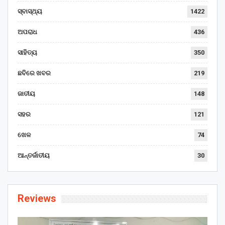
ସ୍ବାସ୍ଥ୍ୟ
1422
ଅପରାଧ
436
ସାହିତ୍ୟ
350
ଛବିରେ ଖବର
219
ଜାତୀୟ
148
ସହର
121
ଖେଳ
74
ଆନ୍ତର୍ଜାତୀୟ
30
Reviews