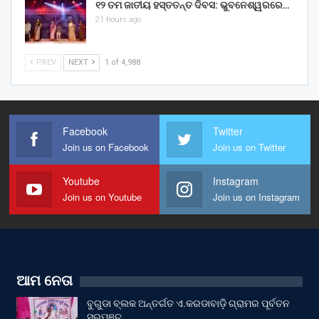
୧୨ ତମ ଜାତୀୟ ହସ୍ତତନ୍ତ ଦିବସ: ଭୁବନେଶ୍ୱରରେ…
21 hours ago
PREV
NEXT
1 of 4,988
Facebook
Twitter
Join us on Facebook
Join us on Twitter
Youtube
Instagram
Join us on Youtube
Join us on Instagram
ଆମ ନେତା
ବୁଗୁଡା ବ୍ଲକ ଅନ୍ତର୍ଗତ ଏ.କରଡାବାଡ଼ି ଗ୍ରାମର ପୂର୍ବତନ
ସରପଞ୍ଚ…