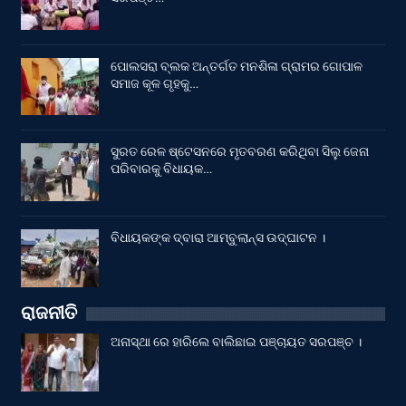
ପୋଲସରା ବ୍ଲକ ଅନ୍ତର୍ଗତ ମନଶିଳା ଗ୍ରାମର ଗୋପାଳ
ସମାଜ କୂଳ ଗୃହକୁ…
ସୁରତ ରେଳ ଷ୍ଟେସନରେ ମୃତବରଣ କରିଥିବା ସିଲୁ ଜେନା
ପରିବାରକୁ ବିଧାୟକ…
ବିଧାୟକଙ୍କ ଦ୍ବାରା ଆମ୍ବୁଲାନ୍ସ ଉଦ୍‌ଘାଟନ ।
ରାଜନୀତି
ଅନାସ୍ଥା ରେ ହାରିଲେ ବାଲିଛାଇ ପଞ୍ଚାୟତ ସରପଞ୍ଚ ।