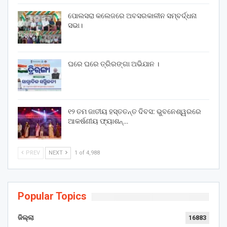
ପୋଲସରା କଲେଜରେ ଅବସରକାଳୀନ ସମ୍ବର୍ଦ୍ଧନା
ସଭା।
ଘରେ ଘରେ ତ୍ରିରଙ୍ଗା ଅଭିଯାନ ।
୧୨ ତମ ଜାତୀୟ ହସ୍ତତନ୍ତ ଦିବସ: ଭୁବନେଶ୍ୱରରେ
ଆକର୍ଷଣୀୟ ଫ୍ୟାଶନ୍…
PREV
NEXT
1 of 4,988
Popular Topics
ଜିଲ୍ଲା
16883