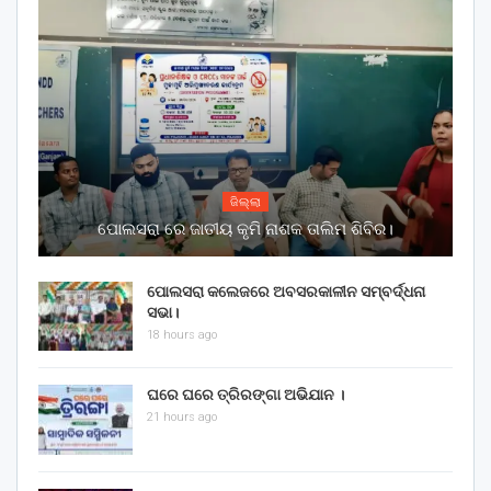
ଜିଲ୍ଲା
ପୋଲସରା ରେ ଜାତୀୟ କୃମି ନାଶକ ତାଲିମ ଶିବିର।
ପୋଲସରା କଲେଜରେ ଅବସରକାଳୀନ ସମ୍ବର୍ଦ୍ଧନା
ସଭା।
18 hours ago
ଘରେ ଘରେ ତ୍ରିରଙ୍ଗା ଅଭିଯାନ ।
21 hours ago