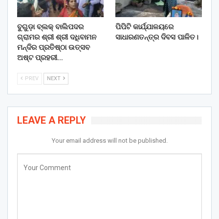
ବୁଗୁଡ଼ା ବ୍ଲକ୍ ବାଲିପଦର
ପିପିଟି କାର୍ଯ୍ଯାଳୟରେ
ଗ୍ରାମର ଶ୍ରୀ ଶ୍ରୀ ଦଧିବାମନ
ସାଧାରଣତନ୍ତ୍ର ଦିବସ ପାଳିତ।
ମନ୍ଦିର ପ୍ରତିଷ୍ଠା ଉତ୍ସବ
ଅଷ୍ଟ ପ୍ରହରୀ…
PREV
NEXT
LEAVE A REPLY
Your email address will not be published.