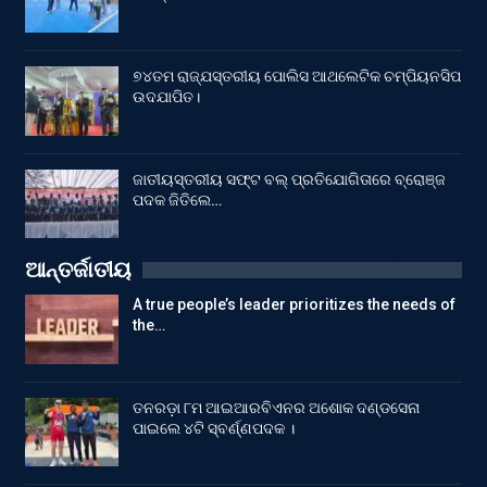
୭୪ତମ ରାଜ୍ଯସ୍ତରୀୟ ପୋଲିସ ଆଥଲେଟିକ ଚମ୍ପିୟନସିପ
ଉଦଯାପିତ।
ଜାତୀୟସ୍ତରୀୟ ସଫ୍ଟ ବଲ୍ ପ୍ରତିଯୋଗିତାରେ ବ୍ରୋଞ୍ଜ
ପଦକ ଜିତିଲେ…
ଆନ୍ତର୍ଜାତୀୟ
A true people’s leader prioritizes the needs of
the…
ତନରଡ଼ା ୮ମ ଆଇଆରବିଏନର ଅଶୋକ ଦଣ୍ଡସେନା
ପାଇଲେ ୪ଟି ସ୍ବର୍ଣ୍ଣପଦକ ।