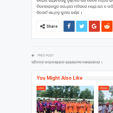
କରୋନା ଭୟାବହତାକୁ ଦୃଷ୍ଟିରେ ରଖି କେବଳ ମନ୍ଦିର ଭି
ବିରମହାରାଜପୁର ଜଗନ୍ନାଥ ମଦିରରେ ମଧ୍ୟ ରଥ ନ ଗଡି
ରିପୋର୍ଟ-ଶାନ୍ତନୁ କୁମାର କର୍ଣ୍ଣ ।
Share
PREV POST
ସହିଦଙ୍କ ଉଦ୍ଦେଶ୍ୟରେ କ୍ୟାଣ୍ଡେଲ ଶୋଭାଯାତ୍ରା ।
You Might Also Like
ଖେଳ
ଜିଲ୍ଲା