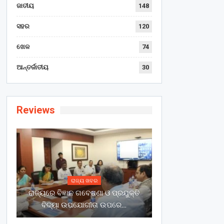
ଜାତୀୟ
148
ସହର
120
ଖେଳ
74
ଆନ୍ତର୍ଜାତୀୟ
30
Reviews
ରାଜ୍ୟ ଖବର
ରାଜ୍ୟରେ ବିଜ୍ଞାନ ଗବେଷଣା ଓ ପ୍ରଯୁକ୍ତି
ବିଦ୍ୟା ଉପଯୋଗୀତା ଉପରେ…