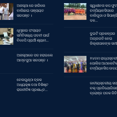
ଅନାସ୍ଥା ରେ ହାରିଲେ
ସ୍ୱାଧୀନତା କପ ଫ
ବାଲିଛାଇ ପଞ୍ଚାୟତ
ଚମ୍ପିୟାନସିପରେ
ସରପଞ୍ଚ ।
ବାଲିଗୁଡା ଓ ସିପାଞ୍ଜ
ଦଳ…
ଧୂମୂଛାଇ ପଂଚାୟତ
ଦୁଇଟି ପ୍ରକଳ୍ପର
ସମିତିସଭ୍ୟ ପଦବୀ ପାଇଁ
ଅଗ୍ରଗତି ନେଇ
ବିଜେପି ପ୍ରାର୍ଥୀ ଶ୍ୟାମ…
ଜିଲ୍ଲାପାଳଙ୍କ ସମୀ
ଅନାସ୍ଥାରେ ପଦ ହରାଇଲେ
୭୪ତମ ରାଜ୍ଯସ୍ତର
ଆମ୍ବପୁଆ ସରପଞ୍ଚ ।
ପୋଲିସ ଆଥଲେଟି
ଚମ୍ପିୟନସିପ ଉଦଯ
ବେଲଗୁଣ୍ଠା ବ୍ଳକ
ଜାତୀୟସ୍ତରୀୟ ସଫ
ଅଧ୍ୟକ୍ଷ ତଥା ବିଶିଷ୍ଟ
ବଲ୍ ପ୍ରତିଯୋଗିତା
ରାଜନୀତିଜ୍ଞ ପ୍ରଶାନ୍ତ…
ବ୍ରୋଞ୍ଜ ପଦକ ଜିତ