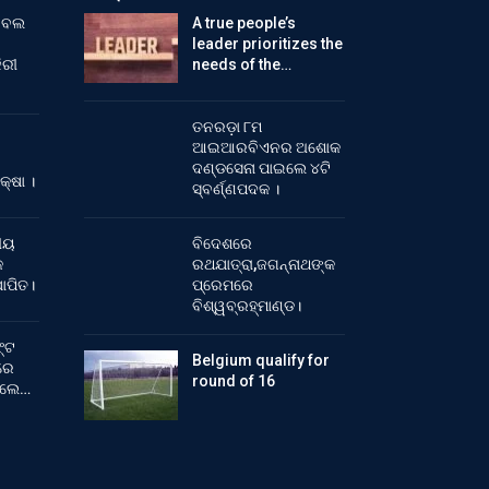
ୁଟବଲ
A true people’s
leader prioritizes the
ିରୀ
needs of the…
ତନରଡ଼ା ୮ମ
ଆଇଆରବିଏନର ଅଶୋକ
ଦଣ୍ଡସେନା ପାଇଲେ ୪ଟି
କ୍ଷା ।
ସ୍ବର୍ଣ୍ଣପଦକ ।
ୀୟ
ବିଦେଶରେ
କ
ରଥଯାତ୍ରା,ଜଗନ୍ନାଥଙ୍କ
ାପିତ।
ପ୍ରେମରେ
ବିଶ୍ୱବ୍ରହ୍ମାଣ୍ଡ।
୍ଟ
Belgium qualify for
ରେ
round of 16
ିଲେ…