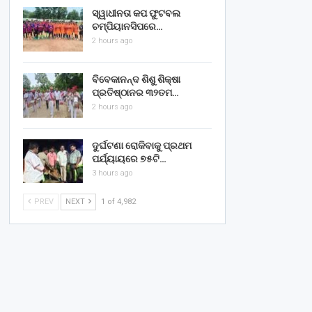
ସ୍ୱାଧୀନତା କପ ଫୁଟବଲ
ଚମ୍ପିୟାନସିପରେ…
2 hours ago
ବିବେକାନନ୍ଦ ଶିଶୁ ଶିକ୍ଷା
ପ୍ରତିଷ୍ଠାନର ୩୨ତମ…
2 hours ago
ଦୁର୍ଘଟଣା ରୋକିବାକୁ ପ୍ରଥମ
ପର୍ଯ୍ୟାୟରେ ୭୫ଟି…
3 hours ago
PREV
NEXT
1 of 4,982