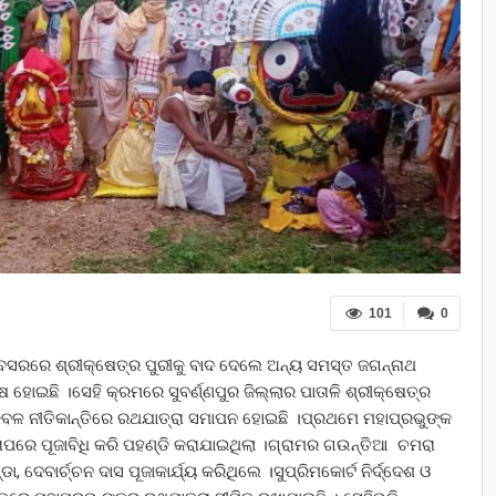
101
0
 ଅବସରରେ ଶ୍ରୀକ୍ଷେତ୍ର ପୁରୀକୁ ବାଦ ଦେଲେ ଅନ୍ୟ ସମସ୍ତ ଜଗନ୍ନାଥ
 ହୋଇଛି ।ସେହି କ୍ରମରେ ସୁବର୍ଣ୍ଣପୁର ଜିଲ୍ଲାର ପାତାଳି ଶ୍ରୀକ୍ଷେତ୍ର
ବଳ ନୀତିକାନ୍ତିରେ ରଥଯାତ୍ରା ସମାପନ ହୋଇଛି ।ପ୍ରଥମେ ମହାପ୍ରଭୁଙ୍କ
ାପରେ ପୂଜାବିଧି କରି ପହଣ୍ଡି କରାଯାଇଥିଲା ।ଗ୍ରାମର ଗଉନ୍ତିଆ ଚମରା
ଦେବାର୍ଚ୍ଚନ ଦାସ ପୂଜାକାର୍ଯ୍ୟ କରିଥିଲେ ।ସୁପ୍ରିମକୋର୍ଟ ନିର୍ଦ୍ଦେଶ ଓ