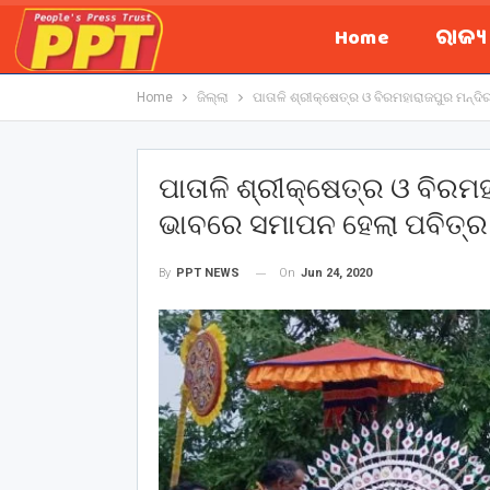
Home
ରାଜ୍
Home
ଜିଲ୍ଲା
ପାତାଳି ଶ୍ରୀକ୍ଷେତ୍ର ଓ ବିରମହାରାଜପୁର ମନ୍ଦି
ପାତାଳି ଶ୍ରୀକ୍ଷେତ୍ର ଓ ବିରମହ
ଭାବରେ ସମାପନ ହେଲା ପବିତ୍ର
On
Jun 24, 2020
By
PPT NEWS