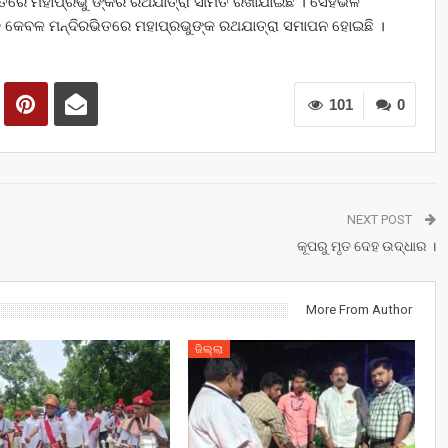
ତରେ ମହାପ୍ରଭୁ ଙ୍କର ରଥଯାତ୍ରା ସୀମିତ ରଖାଯାଇଛି । ସେହିଭଳି
 କେବଳ ମନ୍ଦିରଭିତରେ ମହାପ୍ରଭୁଙ୍କ ରଥଯାତ୍ରା ସମାପନ ହୋଇଛି ।
101
0
NEXT POST
କୂପରୁ ମୃତ ଦେହ ଉଦ୍ଧାର ।
More From Author
ଜିଲ୍ଲା