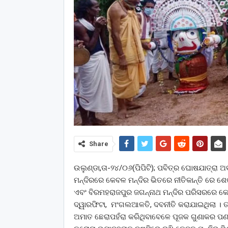
Share
ଉଲୁଣ୍ଡା,ତା-୨୪/୦୬(ପିପିଟି); ପବିତ୍ର ଘୋଷଯାତ୍ରା
ମନ୍ଦିରରେ କେବଳ ମନ୍ଦିର ଭିତରେ ନୀତିକାନ୍ତି ରେ ଶେଷ
ଏବଂ ବିରମହରାଜପୁର ଜଗନ୍ନାଥ ମନ୍ଦିର ପରିସରରେ କେ
ଦ୍ୱାରଫିଟା, ମଂଗଲଆଳତି, ଦବନୀତି କରାଯାଇଥିଲା । ତ
ଅମାତ ଛେରାପହଁରା କରିଥିବାବେଳେ ପୂଜକ ଗୁଣାକର ପଣ୍ଡା, 