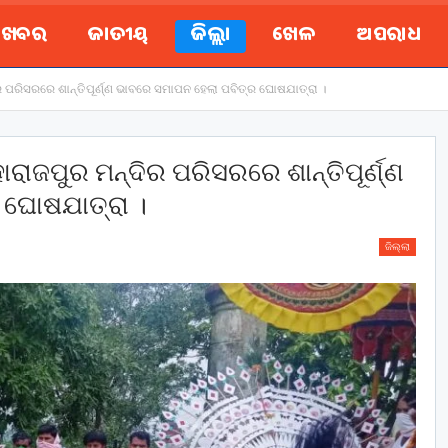
ୟ ଖବର
ଜାତୀୟ
ଜିଲ୍ଲା
ଖେଳ
ଅପରାଧ
ର ପରିସରରେ ଶାନ୍ତିପୂର୍ଣ୍ଣ ଭାବରେ ସମାପନ ହେଲା ପବିତ୍ର ଘୋଷଯାତ୍ରା ।
ାରାଜପୁର ମନ୍ଦିର ପରିସରରେ ଶାନ୍ତିପୂର୍ଣ୍ଣ
 ଘୋଷଯାତ୍ରା ।
ଜିଲ୍ଲା