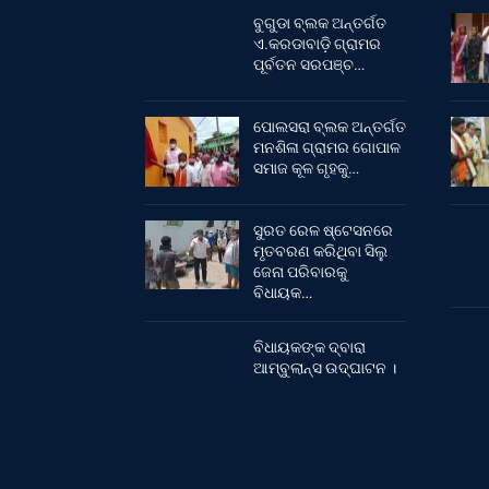
ବୁଗୁଡା ବ୍ଲକ ଅନ୍ତର୍ଗତ
ଏ.କରଡାବାଡ଼ି ଗ୍ରାମର
ପୂର୍ବତନ ସରପଞ୍ଚ…
ପୋଲସରା ବ୍ଲକ ଅନ୍ତର୍ଗତ
ମନଶିଳା ଗ୍ରାମର ଗୋପାଳ
ସମାଜ କୂଳ ଗୃହକୁ…
ସୁରତ ରେଳ ଷ୍ଟେସନରେ
ମୃତବରଣ କରିଥିବା ସିଲୁ
ଜେନା ପରିବାରକୁ
ବିଧାୟକ…
ବିଧାୟକଙ୍କ ଦ୍ବାରା
ଆମ୍ବୁଲାନ୍ସ ଉଦ୍‌ଘାଟନ ।