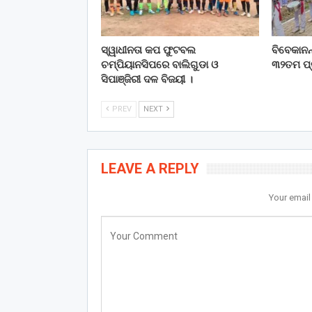
ସ୍ୱାଧୀନତା କପ ଫୁଟବଲ
ବିବେକାନନ୍
ଚମ୍ପିୟାନସିପରେ ବାଲିଗୁଡା ଓ
୩୨ତମ ପ୍ର
ସିପାଞ୍ଜିରୀ ଦଳ ବିଜୟୀ ।
PREV
NEXT
LEAVE A REPLY
Your email