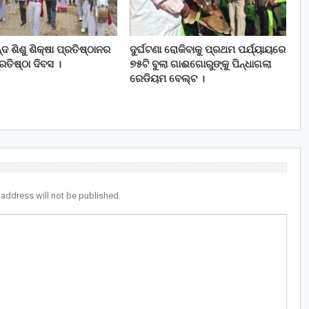
ଦ ଶିଶୁ ଶିକ୍ଷା ପ୍ରତିଷ୍ଠାନର
ଦୁର୍ଘଟଣା ରୋକିବାକୁ ପ୍ରଥମ ପର୍ଯ୍ୟାୟରେ
ତିଷ୍ଠା ଦିବସ ।
୭୫ଟି ବୁଲା ଗାଈଗୋରୁଙ୍କୁ ପିନ୍ଧାଗଲା
ରେଡିୟମ ବେଲ୍ଟ ।
 address will not be published.