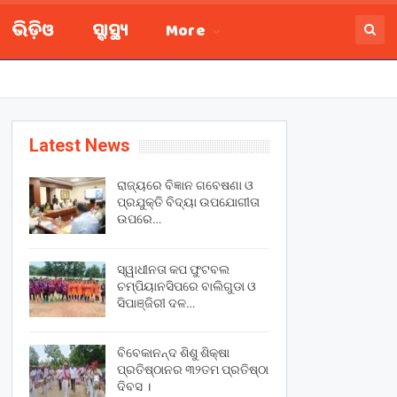
ଭିଡ଼ିଓ
ସ୍ବାସ୍ଥ୍ୟ
More
Latest News
ରାଜ୍ୟରେ ବିଜ୍ଞାନ ଗବେଷଣା ଓ
ପ୍ରଯୁକ୍ତି ବିଦ୍ୟା ଉପଯୋଗୀତା
ଉପରେ…
ସ୍ୱାଧୀନତା କପ ଫୁଟବଲ
ଚମ୍ପିୟାନସିପରେ ବାଲିଗୁଡା ଓ
ସିପାଞ୍ଜିରୀ ଦଳ…
ବିବେକାନନ୍ଦ ଶିଶୁ ଶିକ୍ଷା
ପ୍ରତିଷ୍ଠାନର ୩୨ତମ ପ୍ରତିଷ୍ଠା
ଦିବସ ।