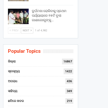
ଦୁର୍ଘଟଣା ରୋକିବାକୁ ପ୍ରଥମ
ପର୍ଯ୍ୟାୟରେ ୭୫ଟି ବୁଲା
ଗାଈଗୋରୁଙ୍କୁ…
PREV
NEXT
1 of 4,982
Popular Topics
ଜିଲ୍ଲା
16867
ସ୍ବାସ୍ଥ୍ୟ
1422
ଅପରାଧ
436
ସାହିତ୍ୟ
349
ଛବିରେ ଖବର
219