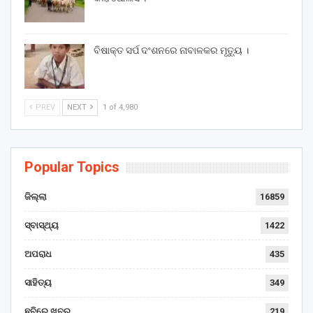
ବିଷାକ୍ତ ସର୍ପ ଦଂଶନରେ ନାବାଳକର ମୃତ୍ୟୁ ।
PREV
NEXT
1 of 4,980
Popular Topics
ଜିଲ୍ଲା
16859
ସ୍ବାସ୍ଥ୍ୟ
1422
ଅପରାଧ
435
ସାହିତ୍ୟ
349
ଛବିରେ ଖବର
219