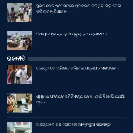
ସୁରତ ରେଳ ଷ୍ଟେସନରେ ମୃତବରଣ କରିଥିବା ସିଲୁ ଜେନା
ପରିବାରକୁ ବିଧାୟକ…
ବିଧାୟକଙ୍କ ଦ୍ବାରା ଆମ୍ବୁଲାନ୍ସ ଉଦ୍‌ଘାଟନ ।
ରାଜନୀତି
ଅନାସ୍ଥା ରେ ହାରିଲେ ବାଲିଛାଇ ପଞ୍ଚାୟତ ସରପଞ୍ଚ ।
ଧୂମୂଛାଇ ପଂଚାୟତ ସମିତିସଭ୍ୟ ପଦବୀ ପାଇଁ ବିଜେପି ପ୍ରାର୍ଥୀ
ଶ୍ୟାମ…
ଅନାସ୍ଥାରେ ପଦ ହରାଇଲେ ଆମ୍ବପୁଆ ସରପଞ୍ଚ ।