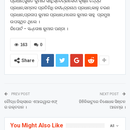
ପ୍ରଧାନ,ସୁଶିତ କୁମାର ସାହୁ,ସ୍ବେଚ୍ଛାସେବୀ କୃଷ୍ଣ ଚନ୍ଦ୍ର
ପ୍ରଧାନ,ସମ୍ବାଦ ପ୍ରତିନିଧି ରବୀନ୍ଦ୍ରନାଥ ପ୍ରଧାନ,କାଳୁ ଚରଣ
ପ୍ରଧାନ,ପ୍ରତାପ କୁମାର ପ୍ରଧାନ,ମନୋଜ କୁମାର ସାହୁ ପ୍ରମୁଖ
ଉପସ୍ଥିତ ଥିଲେ ।
ରିପୋର୍ଟ – ସନ୍ତୋଷ କୁମାର ପଣ୍ଡା ।
163
0
Share
PREV POST
NEXT POST
ବୌଦ୍ଧ ଜିଲ୍ଲାରେ ଏଆଇୱାଇଏଫ୍
ହିଞିଳିକାଟୁରେ ବିଶୋଧକ ସିଞ୍ଚନ
ର ରକ୍ତଦାନ ।
ଆରମ୍ଭ ।
You Might Also Like
All