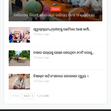
ଜିଲ୍ଲା
ବାଲିମେଳା ଡିଗ୍ରୀ କଲେଜରେ ବାଣିଜ୍ୟ ଦିବସ ଓ କ୍ୟାରିୟର…
ସ୍ୱାସ୍ଥ୍ୟମନ୍ତ୍ରୀଙ୍କୁ ଭେଟିଲେ ଆଶା କର୍ମୀ…
10 hours ago
ବାହାର ରାଜ୍ୟକୁ ଚାଲାଣ ହେଉଥିବା ୬୦ଟି ଗୋରୁ…
10 hours ago
ବିଷାକ୍ତ ସର୍ପ ଦଂଶନରେ ନାବାଳକର ମୃତ୍ୟୁ ।
10 hours ago
PREV
NEXT
1 of 4,980