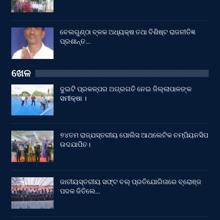
ବେଲଗୁଣ୍ଠା ବ୍ଳକ ଅଧ୍ୟକ୍ଷ ତଥା ବିଶିଷ୍ଟ ରାଜନୀତିଜ୍ଞ
ପ୍ରଶାନ୍ତ…
ଖେଳ
ଦୁଇଟି ପ୍ରକଳ୍ପର ଅଗ୍ରଗତି ନେଇ ଜିଲ୍ଲାପାଳଙ୍କ
ସମୀକ୍ଷା ।
୭୪ତମ ରାଜ୍ଯସ୍ତରୀୟ ପୋଲିସ ଆଥଲେଟିକ ଚମ୍ପିୟନସିପ
ଉଦଯାପିତ।
ଜାତୀୟସ୍ତରୀୟ ସଫ୍ଟ ବଲ୍ ପ୍ରତିଯୋଗିତାରେ ବ୍ରୋଞ୍ଜ
ପଦକ ଜିତିଲେ…