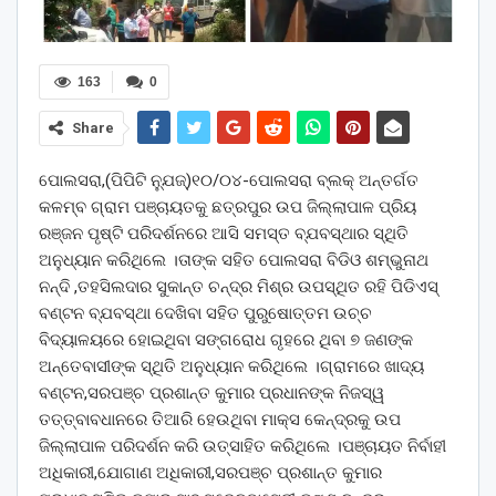
163
0
Share
ପୋଲସରା,(ପିପିଟି ନ୍ଯୁଜ୍)୧୦/୦୪-ପୋଲସରା ବ୍ଲକ୍ ଅନ୍ତର୍ଗତ
କଳମ୍ବ ଗ୍ରାମ ପଞ୍ଚାୟତକୁ ଛତ୍ରପୁର ଉପ ଜିଲ୍ଲାପାଳ ପ୍ରିୟ
ରଞ୍ଜନ ପୃଷ୍ଟି ପରିଦର୍ଶନରେ ଆସି ସମସ୍ତ ବ୍ଯବସ୍ଥାର ସ୍ଥିତି
ଅନୁଧ୍ୟାନ କରିଥିଲେ ।ତାଙ୍କ ସହିତ ପୋଲସରା ବିଡିଓ ଶମ୍ଭୁନାଥ
ନନ୍ଦି ,ତହସିଲଦାର ସୁକାନ୍ତ ଚନ୍ଦ୍ର ମିଶ୍ର ଉପସ୍ଥିତ ରହି ପିଡିଏସ୍
ବଣ୍ଟନ ବ୍ଯବସ୍ଥା ଦେଖିବା ସହିତ ପୁରୁଷୋତ୍ତମ ଉଚ୍ଚ
ବିଦ୍ୟାଳୟରେ ହୋଇଥିବା ସଙ୍ଗରୋଧ ଗୃହରେ ଥିବା ୭ ଜଣଙ୍କ
ଅନ୍ତେବାସୀଙ୍କ ସ୍ଥିତି ଅନୁଧ୍ୟାନ କରିଥିଲେ ।ଗ୍ରାମରେ ଖାଦ୍ୟ
ବଣ୍ଟନ,ସରପଞ୍ଚ ପ୍ରଶାନ୍ତ କୁମାର ପ୍ରଧାନଙ୍କ ନିଜସ୍ୱ
ତତ୍ତ୍ବାବଧାନରେ ତିଆରି ହେଉଥିବା ମାକ୍ସ କେନ୍ଦ୍ରକୁ ଉପ
ଜିଲ୍ଲାପାଳ ପରିଦର୍ଶନ କରି ଉତ୍ସାହିତ କରିଥିଲେ ।ପଞ୍ଚାୟତ ନିର୍ବାହୀ
ଅଧିକାରୀ,ଯୋଗାଣ ଅଧିକାରୀ,ସରପଞ୍ଚ ପ୍ରଶାନ୍ତ କୁମାର