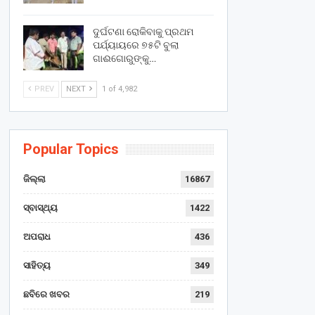
ଦୁର୍ଘଟଣା ରୋକିବାକୁ ପ୍ରଥମ
ପର୍ଯ୍ୟାୟରେ ୭୫ଟି ବୁଲା
ଗାଈଗୋରୁଙ୍କୁ…
PREV
NEXT
1 of 4,982
Popular Topics
ଜିଲ୍ଲା
16867
ସ୍ବାସ୍ଥ୍ୟ
1422
ଅପରାଧ
436
ସାହିତ୍ୟ
349
ଛବିରେ ଖବର
219