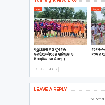
You Might Also Like
ଖେଳ
ଜିଲ୍ଲା
ସ୍ୱାଧୀନତା କପ ଫୁଟବଲ
ବିବେକାନନ୍
ଚମ୍ପିୟାନସିପରେ ବାଲିଗୁଡା ଓ
୩୨ତମ ପ୍ର
ସିପାଞ୍ଜିରୀ ଦଳ ବିଜୟୀ ।
PREV
NEXT
LEAVE A REPLY
Your email