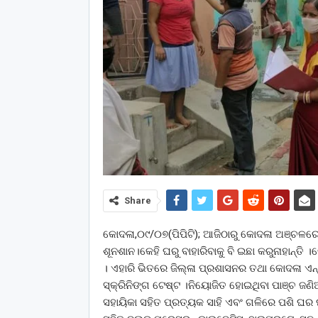
Share
କୋଦଳା,୦୯/୦୭(ପିପିଟି); ଆଜିଠାରୁ କୋଦଳା ଅଞ୍ଚଳ
ଶୂନଶାନ।କେହି ଘରୁ ବାହାରିବାକୁ ବି ଇଛା କରୁନାହାନ୍ତି ।
। ଏହାରି ଭିତରେ ଜିଲ୍ଳା ପ୍ରଶାସନର ତଥା କୋଦଳା ଏ
ସ୍କ୍ରିନିଙ୍ଗ ଟେଷ୍ଟ ।ନିୟୋଜିତ ହୋଇଥିବା ପାଞ୍ଚ ଜ
ସହାୟିକା ସହିତ ପ୍ରତ୍ୟକ ସାହି ଏବଂ ଗଳିରେ ପଶି ଘର 