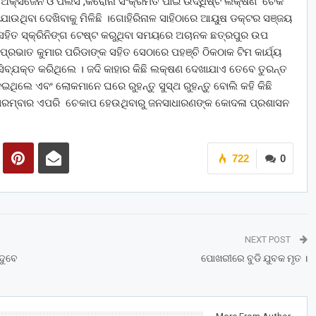
 ଅକ୍ସିଜେନ ଓ ପଲସ ,କରୋନା ସଂକ୍ରମିତ ପାଇଁ ଉଦ୍ଧିଷ୍ଟ ଲକ୍ଷଣ ଚେକ
ଯାଉଥିବା ଦେଖିବାକୁ ମିଳିଛି ।ଗୋହିରିନାଳ ସାହିଠାରେ ଆୟୁଷ ଡକ୍ଟର ସଞ୍ଜୟ
ଟିମ ସହିତ ସ୍କ୍ରିନିଙ୍ଗ ଟେଷ୍ଟ କରୁଥିବା ସମୟରେ ଅଚାନକ ଛତ୍ରପୁର ଉପ
ପ୍ରଭାତ କୁମାର ପରିଡାଙ୍କ ସହିତ ସେଠାରେ ପହଞ୍ଚି ଠିକଠାକ ଟିମ କାର୍ଯ୍ୟ
ଖୁସିବ୍ଯକ୍ତ କରିଥିଲେ । ଜଦି କାହାର କିଛି ଲକ୍ଷଣ ଦେଖାଯାଏ ତେବେ ତୁରନ୍ତ
ଥିଲେ ଏବଂ ଲୋକମାନେ ଘରେ ରୁହନ୍ତୁ ସୁସ୍ଥ ରୁହନ୍ତୁ ବୋଲି କହି କିଛି
ାରମ୍ବାର ଏପରି ଚେକାପ ହେଉଥିବାରୁ ଜନସାଧାରଣଙ୍କ କୋଦଳା ପ୍ରଶାସନ
722
0
NEXT POST
ଦୁବେ
ପୋଖରୀରେ ବୁଡି ଯୁବକ ମୃତ ।