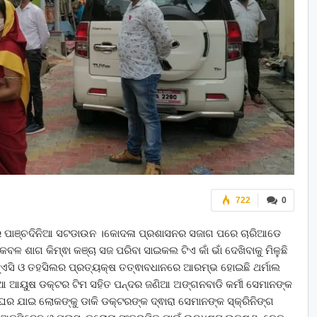
722
0
ରେ ପାଞ୍ଚଦିନିଆ ସଟଡାଉନ ।କୋଦଳା ପ୍ରଶାସନର ସଜାଗ ପରେ ଚାରିଆଡେ
କେବଳ ଶାଗ କିମ୍ଵା କଞ୍ଚା ସଜ ପରିବା ସାଇକଲ ଟିଏ କାଁ ଭାଁ ଦେଖିବାକୁ ମିଳୁଛି
ନ୍ଏସି ଓ ତହସିଲର ପ୍ରତ୍ୟକ୍ଷ ତତ୍ଵାବଧାନରେ ଆରମ୍ଭ ହୋଇଛି ଥର୍ମାଲ
ଣିଆ ଆୟୁଷ ଡକ୍ଟର ଟିମ ସହିତ ପନ୍ଦର ଜଣିଆ ଅଙ୍ଗନବାଡି କର୍ମୀ ସେମାନଙ୍କ
ଘର ଯାଇ ଲୋକଙ୍କୁ ଡାକି ଡକ୍ଟରଙ୍କ ଦ୍ଵାରା ସେମାନଙ୍କ ସ୍କ୍ରିନିଙ୍ଗ