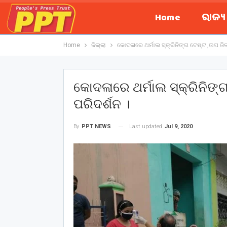
Home
ରାଜ୍
Home
ଜିଲ୍ଲା
କୋଦଳାରେ ଥର୍ମାଲ ସ୍କ୍ରିନିଙ୍ଗ ଟେଷ୍ଟ ,ଉପ ଜି
କୋଦଳାରେ ଥର୍ମାଲ ସ୍କ୍ରିନିଙ
ପରିଦର୍ଶନ ।
Last updated
Jul 9, 2020
By
PPT NEWS