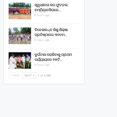
ସ୍ୱାଧୀନତା କପ ଫୁଟବଲ
ଚମ୍ପିୟାନସିପରେ…
8 hours ago
ବିବେକାନନ୍ଦ ଶିଶୁ ଶିକ୍ଷା
ପ୍ରତିଷ୍ଠାନର ୩୨ତମ…
8 hours ago
ଦୁର୍ଘଟଣା ରୋକିବାକୁ ପ୍ରଥମ
ପର୍ଯ୍ୟାୟରେ ୭୫ଟି…
8 hours ago
PREV
NEXT
1 of 4,982