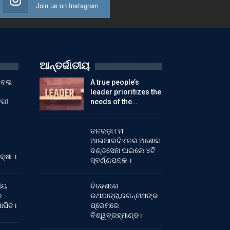
Join us on Instagram
ଆନ୍ତର୍ଜାତୀୟ
ୁଟବଲ
A true people’s
leader prioritizes the
ିରୀ
needs of the…
ତନରଡ଼ା ୮ମ
ଆଇଆରବିଏନର ଅଶୋକ
ଦଣ୍ଡସେନା ପାଇଲେ ୪ଟି
କ୍ଷା ।
ସ୍ବର୍ଣ୍ଣପଦକ ।
ୀୟ
ବିଦେଶରେ
କ
ରଥଯାତ୍ରା,ଜଗନ୍ନାଥଙ୍କ
ାପିତ।
ପ୍ରେମରେ
ବିଶ୍ୱବ୍ରହ୍ମାଣ୍ଡ।