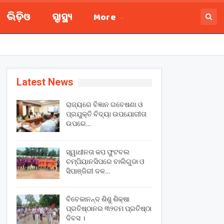
ଭିଡ଼ିଓ
ସ୍ବାସ୍ଥ୍ୟ
More
Latest News
ରାଜ୍ୟରେ ବିଜ୍ଞାନ ଗବେଷଣା ଓ
ପ୍ରଯୁକ୍ତି ବିଦ୍ୟା ଉପଯୋଗୀତା
ଉପରେ…
ସ୍ୱାଧୀନତା କପ ଫୁଟବଲ
ଚମ୍ପିୟାନସିପରେ ବାଲିଗୁଡା ଓ
ସିପାଞ୍ଜିରୀ ଦଳ…
ବିବେକାନନ୍ଦ ଶିଶୁ ଶିକ୍ଷା
ପ୍ରତିଷ୍ଠାନର ୩୨ତମ ପ୍ରତିଷ୍ଠା
ଦିବସ ।