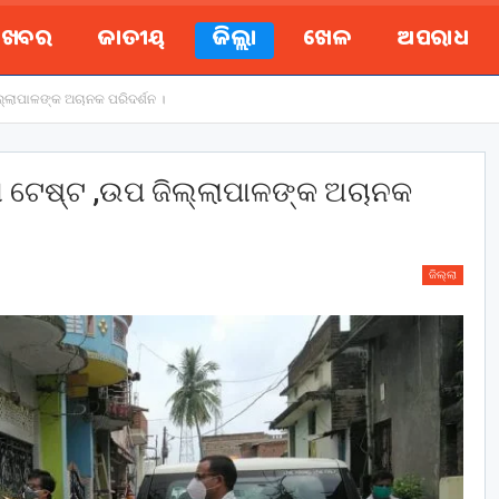
ୟ ଖବର
ଜାତୀୟ
ଜିଲ୍ଲା
ଖେଳ
ଅପରାଧ
ଲ୍ଲାପାଳଙ୍କ ଅଚାନକ ପରିଦର୍ଶନ ।
୍ଗ ଟେଷ୍ଟ ,ଉପ ଜିଲ୍ଲାପାଳଙ୍କ ଅଚାନକ
ଜିଲ୍ଲା