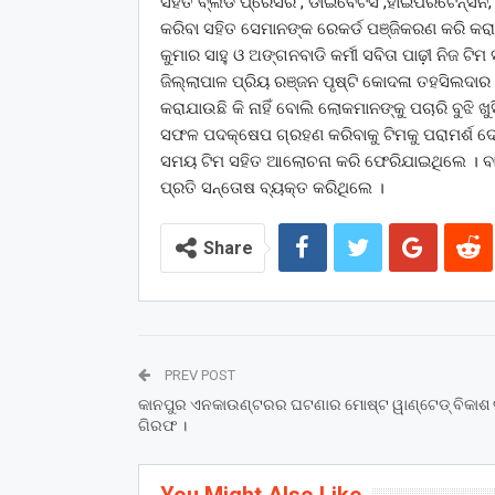
ସହିତ ବ୍ଲଡ ପ୍ରେସର , ଡାଇବେଟିସ ,ହାଇପରଟେନ୍ସନ,
କରିବା ସହିତ ସେମାନଙ୍କ ରେକର୍ଡ ପଞ୍ଜିକରଣ କରି କରା
କୁମାର ସାହୁ ଓ ଅଙ୍ଗନବାଡି କର୍ମୀ ସବିତା ପାଢ଼ୀ ନିଜ 
ଜିଲ୍ଲାପାଳ ପ୍ରିୟ ରଞ୍ଜନ ପୃଷ୍ଟି କୋଦଳା ତହସିଲଦାର 
କରାଯାଉଛି କି ନାହିଁ ବୋଲି ଲୋକମାନଙ୍କୁ ପଚାରି ବୁଝି 
ସଫଳ ପଦକ୍ଷେପ ଗ୍ରହଣ କରିବାକୁ ଟିମକୁ ପରାମର୍ଶ ଦେଇ
ସମୟ ଟିମ ସହିତ ଆଲୋଚନା କରି ଫେରିଯାଇଥିଲେ । ବ
ପ୍ରତି ସନ୍ତୋଷ ବ୍ୟକ୍ତ କରିଥିଲେ ।
Share
PREV POST
କାନପୁର ଏନକାଉଣ୍ଟରର ଘଟଣାର ମୋଷ୍ଟ ୱାଣ୍ଟେଡ୍ ବିକାଶ 
ଗିରଫ ।