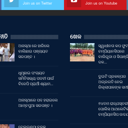
Join us on Twitter
Join us on Youtube
ୀତି
ଖେଳ
ଅନାସ୍ଥା ରେ ହାରିଲେ
ସ୍ୱାଧୀନତା କପ ଫ
ବାଲିଛାଇ ପଞ୍ଚାୟତ
ଚମ୍ପିୟାନସିପରେ
ସରପଞ୍ଚ ।
ବାଲିଗୁଡା ଓ ସିପାଞ୍ଜ
ଦଳ…
ଧୂମୂଛାଇ ପଂଚାୟତ
ଦୁଇଟି ପ୍ରକଳ୍ପର
ସମିତିସଭ୍ୟ ପଦବୀ ପାଇଁ
ଅଗ୍ରଗତି ନେଇ
ବିଜେପି ପ୍ରାର୍ଥୀ ଶ୍ୟାମ…
ଜିଲ୍ଲାପାଳଙ୍କ ସମୀ
ଅନାସ୍ଥାରେ ପଦ ହରାଇଲେ
୭୪ତମ ରାଜ୍ଯସ୍ତର
ଆମ୍ବପୁଆ ସରପଞ୍ଚ ।
ପୋଲିସ ଆଥଲେଟି
ଚମ୍ପିୟନସିପ ଉଦଯ
ବେଲଗୁଣ୍ଠା ବ୍ଳକ