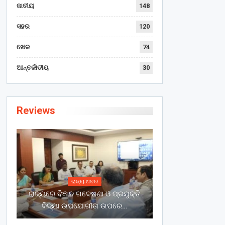
ଜାତୀୟ
148
ସହର
120
ଖେଳ
74
ଆନ୍ତର୍ଜାତୀୟ
30
Reviews
ରାଜ୍ୟ ଖବର
ରାଜ୍ୟରେ ବିଜ୍ଞାନ ଗବେଷଣା ଓ ପ୍ରଯୁକ୍ତି
ବିଦ୍ୟା ଉପଯୋଗୀତା ଉପରେ…