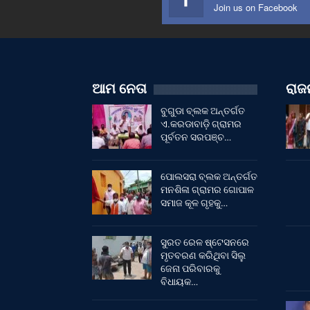
Join us on Facebook
ଆମ ନେତା
ରାଜନ
ବୁଗୁଡା ବ୍ଲକ ଅନ୍ତର୍ଗତ
ଏ.କରଡାବାଡ଼ି ଗ୍ରାମର
ପୂର୍ବତନ ସରପଞ୍ଚ…
ପୋଲସରା ବ୍ଲକ ଅନ୍ତର୍ଗତ
ମନଶିଳା ଗ୍ରାମର ଗୋପାଳ
ସମାଜ କୂଳ ଗୃହକୁ…
ସୁରତ ରେଳ ଷ୍ଟେସନରେ
ମୃତବରଣ କରିଥିବା ସିଲୁ
ଜେନା ପରିବାରକୁ
ବିଧାୟକ…