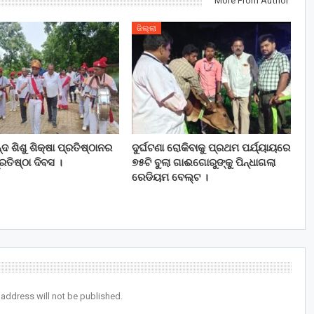
More From Author
ଜିଲ୍ଲା
ଦ ଶିଶୁ ଶିକ୍ଷା ପ୍ରତିଷ୍ଠାନର
ଦୁର୍ଘଟଣା ରୋକିବାକୁ ପ୍ରଥମ ପର୍ଯ୍ୟାୟରେ
ତିଷ୍ଠା ଦିବସ ।
୭୫ଟି ବୁଲା ଗାଈଗୋରୁଙ୍କୁ ପିନ୍ଧାଗଲା
ରେଡିୟମ ବେଲ୍ଟ ।
 address will not be published.