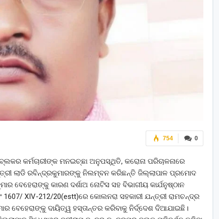
754
0
ର ବ୍ଲକର କର୍ମଚାରୀଙ୍କ ମନଇଚ୍ଛା ଅନୁପସ୍ଥିତି, କରୋନା ପରିଚାଳନାରେ
ରୀ ଲାଡି ରବିନ୍ଦ୍ରକୁମାରଙ୍କୁ ନିଲମ୍ବନ କରିଛନ୍ତି ଜିଲ୍ଲାପାଳ ପ୍ରମୋଦ
ମାର ବେହେରାଙ୍କୁ କାରଣ ଦର୍ଶାଅ ନୋଟିସ ସହ ବିଭାଗୀୟ କାର୍ଯନୁଷ୍ଠାନ
 ନଂ 1607/ XIV-212/20(estt)ରେ କୋଲନରା ସହକାରୀ ଯନ୍ତ୍ରୀ ରାମଚନ୍ଦ୍ର
ାର ବେହେରାଙ୍କୁ ଦାୟିତ୍ୱ ହସ୍ତାନ୍ତର କରିବାକୁ ନିର୍ଦ୍ଦେଶ ଦିଆଯାଇଛି।