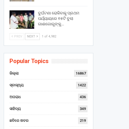
ଦୁର୍ଘଟଣା ରୋକିବାକୁ ପ୍ରଥମ
ପର୍ଯ୍ୟାୟରେ ୭୫ଟି ବୁଲା
ଗାଈଗୋରୁଙ୍କୁ…
PREV
NEXT
1 of 4,982
Popular Topics
ଜିଲ୍ଲା
16867
ସ୍ବାସ୍ଥ୍ୟ
1422
ଅପରାଧ
436
ସାହିତ୍ୟ
349
ଛବିରେ ଖବର
219