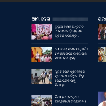
ଆମ ନେତା
ରାଜନ
ବୁଗୁଡା ବ୍ଲକ ଅନ୍ତର୍ଗତ
ଏ.କରଡାବାଡ଼ି ଗ୍ରାମର
ପୂର୍ବତନ ସରପଞ୍ଚ…
ପୋଲସରା ବ୍ଲକ ଅନ୍ତର୍ଗତ
ମନଶିଳା ଗ୍ରାମର ଗୋପାଳ
ସମାଜ କୂଳ ଗୃହକୁ…
ସୁରତ ରେଳ ଷ୍ଟେସନରେ
ମୃତବରଣ କରିଥିବା ସିଲୁ
ଜେନା ପରିବାରକୁ
ବିଧାୟକ…
ବିଧାୟକଙ୍କ ଦ୍ବାରା
ଆମ୍ବୁଲାନ୍ସ ଉଦ୍‌ଘାଟନ ।