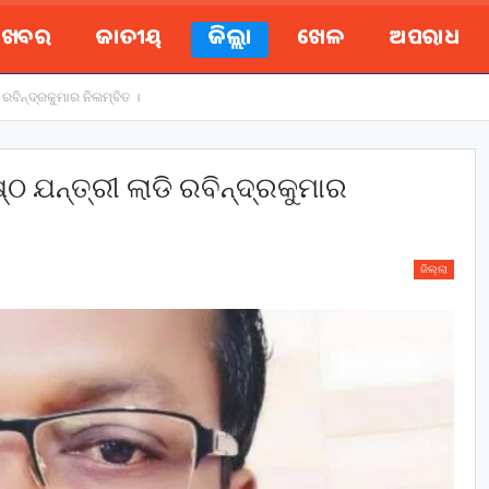
ୟ ଖବର
ଜାତୀୟ
ଜିଲ୍ଲା
ଖେଳ
ଅପରାଧ
 ରବିନ୍ଦ୍ରକୁମାର ନିଲମ୍ବିତ ।
୍ଠ ଯନ୍ତ୍ରୀ ଲାଡି ରବିନ୍ଦ୍ରକୁମାର
ଜିଲ୍ଲା