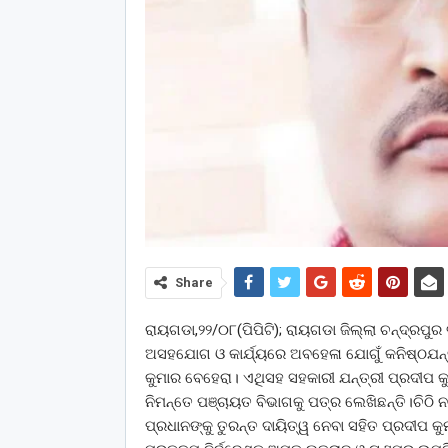
Share
ରାୟଗଡା,୨୨/୦୮(ପିପିଟି); ରାୟଗଡା ଜିଲ୍ଲା ଚନ୍ଦ୍ରପୁ
ଅସହଯୋଗ ଓ କାର୍ଯ୍ୟରେ ଅବହେଳା ଯୋଗୁଁ କନିଷ୍ଠଯନ୍ତ୍
କୁମାର ବେହେରା। ଏଥିସହ ସହକାରୀ ଯନ୍ତ୍ରୀ ପ୍ରଦୀପ କୁ
ନିମନ୍ତେ ପଞ୍ଚାୟତ ବିଭାଗକୁ ପତ୍ର ଲେଖିଛନ୍ତି।ଚିଠି
ପ୍ରଧାନଙ୍କୁ ତୁରନ୍ତ ଦାୟିତ୍ୱ ନେବା ସହିତ ପ୍ରଦୀପ କୁମ