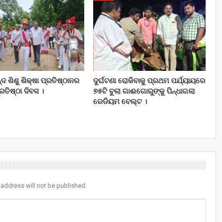
ଦ ଶିଶୁ ଶିକ୍ଷା ପ୍ରତିଷ୍ଠାନର
ଦୁର୍ଘଟଣା ରୋକିବାକୁ ପ୍ରଥମ ପର୍ଯ୍ୟାୟରେ
ତିଷ୍ଠା ଦିବସ ।
୭୫ଟି ବୁଲା ଗାଈଗୋରୁଙ୍କୁ ପିନ୍ଧାଗଲା
ରେଡିୟମ ବେଲ୍ଟ ।
 address will not be published.