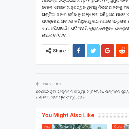
ପ୍ରକଳ୍ପ ନିର୍ଦ୍ଦେଶକ ଅମୃତ ଋତୁରାଜ ଓ ଗୁଣୁପୁର ଉପଜ
ବେଳେ ଏମାନେ ଅନୁପସ୍ଥିତ ଥିବାରୁ ଜିଲ୍ଲାପାଳଙ୍କୁ 
ଘଣ୍ଟିଆ ସଜାଗ ରହିବାକୁ ଉଲ୍ଲେଖ ରହିଥିଲେ ମଧ୍ୟ ଏହ
ପଦକ୍ଷେପ ଗ୍ରହଣ କରିଥିବାରୁ ସାଧାରଣରେ ସନ୍ତୋଷ ପ୍ରକା
ସୀମା ଟପିଯାଇଛି। ଯଦି ଏପରି ଦୃଷ୍ଟାନ୍ତମୂଳକ ପଦକ୍
ନାୟକ ବେହେରା ।
Share
PREV POST
ଦେଶରେ ନୂଆ ସଂକ୍ରମିତ ସଂଖ୍ୟା ୬୯,୮୭୮; ୨୪ ଘଣ୍ଟାରେ ସୁସ୍
୬୩,୬୩୧ ଏବଂ ମୃତ ସଂଖ୍ୟା ୯୪୫ ।
You Might Also Like
ଖେଳ
ଜିଲ୍ଲା