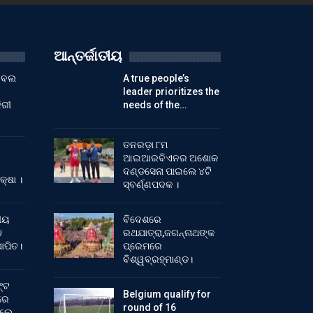
ଆନ୍ତର୍ଜାତୀୟ
ୁଟବଲ
A true people’s
leader prioritizes the
ିରୀ
needs of the…
ତନରଡ଼ା ୮ମ
ଆଇଆରବିଏନର ଅଶୋକ
ଦଣ୍ଡସେନା ପାଇଲେ ୪ଟି
କ୍ଷା ।
ସ୍ବର୍ଣ୍ଣପଦକ ।
ୀୟ
ବିଦେଶରେ
କ
ରଥଯାତ୍ରା,ଜଗନ୍ନାଥଙ୍କ
ାପିତ।
ପ୍ରେମରେ
ବିଶ୍ୱବ୍ରହ୍ମାଣ୍ଡ।
୍ଟ
Belgium qualify for
ରେ
round of 16
ିଲେ…