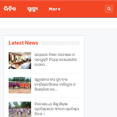
ଭିଡ଼ିଓ
ସ୍ବାସ୍ଥ୍ୟ
More
Latest News
ରାଜ୍ୟରେ ବିଜ୍ଞାନ ଗବେଷଣା ଓ
ପ୍ରଯୁକ୍ତି ବିଦ୍ୟା ଉପଯୋଗୀତା
ଉପରେ…
ସ୍ୱାଧୀନତା କପ ଫୁଟବଲ
ଚମ୍ପିୟାନସିପରେ ବାଲିଗୁଡା ଓ
ସିପାଞ୍ଜିରୀ ଦଳ…
ବିବେକାନନ୍ଦ ଶିଶୁ ଶିକ୍ଷା
ପ୍ରତିଷ୍ଠାନର ୩୨ତମ ପ୍ରତିଷ୍ଠା
ଦିବସ ।