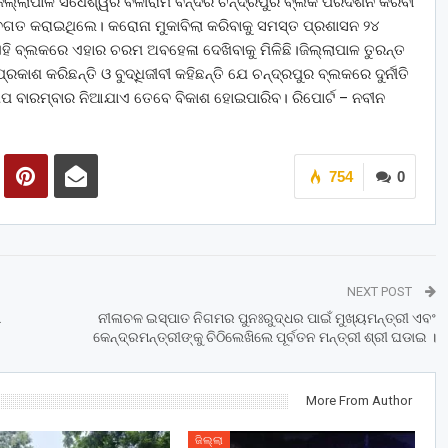
ିଲ୍ଲାପାଳ ସିଧେଶ୍ୱର ବଳୀରାମ ବନ୍ଦର ଚନ୍ଦ୍ରପୁର ବ୍ଲକ ପରିଦର୍ଶନ କରିବା
ଅବଗତ କରାଇଥିଲେ। କରୋନା ମୁକାବିଲା କରିବାକୁ ସମସ୍ତ ପ୍ରଶାସନ ୨୪
ି ବ୍ଲକରେ ଏହାର ଚରମ ଅବହେଳା ଦେଖିବାକୁ ମିଳିଛି।ଜିଲ୍ଲାପାଳ ତୁରନ୍ତ
ଶ କରିଛନ୍ତି ଓ ବୁଦ୍ଧିଜୀବୀ କହିଛନ୍ତି ଯେ ଚନ୍ଦ୍ରପୁର ବ୍ଲକରେ ଦୁର୍ନୀତି
ଷେପ ବାରମ୍ବାର ନିଆଯାଏ ତେବେ ବିକାଶ ହୋଇପାରିବ। ରିପୋର୍ଟ – ନବୀନ
754
0
NEXT POST
ଥ
ନୀଳାଚଳ ଇସ୍ପାତ ନିଗମର ପୁନଃରୁଦ୍ଧର ପାଇଁ ମୁଖ୍ୟମନ୍ତ୍ରୀ ଏବଂ
କେନ୍ଦ୍ରମନ୍ତ୍ରୀଙ୍କୁ ଚିଠିଲେଖିଲେ ପୂର୍ବତନ ମନ୍ତ୍ରୀ ଶ୍ରୀ ଘଡାଇ ।
More From Author
ଜିଲ୍ଲା