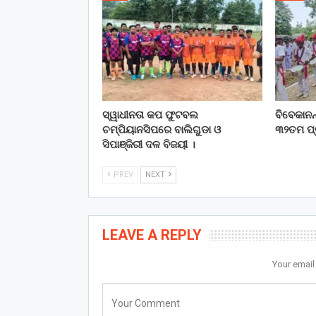
ସ୍ୱାଧୀନତା କପ ଫୁଟବଲ
ବିବେକାନନ୍
ଚମ୍ପିୟାନସିପରେ ବାଲିଗୁଡା ଓ
୩୨ତମ ପ୍ର
ସିପାଞ୍ଜିରୀ ଦଳ ବିଜୟୀ ।
PREV
NEXT
LEAVE A REPLY
Your email