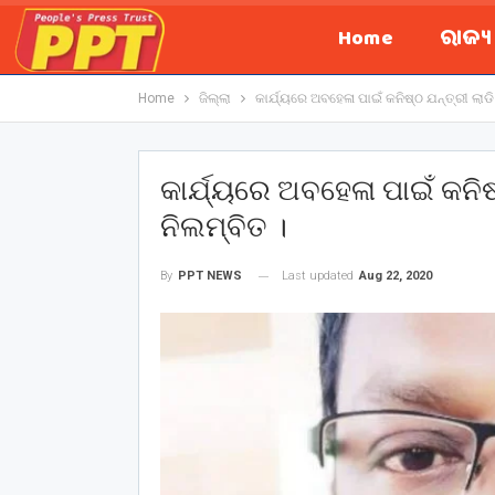
Home
ରାଜ୍
Home
ଜିଲ୍ଲା
କାର୍ଯ୍ୟରେ ଅବହେଳା ପାଇଁ କନିଷ୍ଠ ଯନ୍ତ୍ରୀ ଲାଡି
କାର୍ଯ୍ୟରେ ଅବହେଳା ପାଇଁ କନିଷ
ନିଲମ୍ବିତ ।
Last updated
Aug 22, 2020
By
PPT NEWS