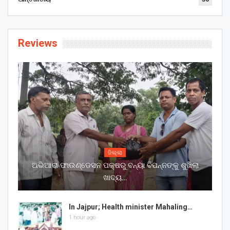
Reviews
ଜିଲ୍ଲା
ଅଭିଆରା ଫାଉଣ୍ଡେସନ ପକ୍ଷରୁ ବନ୍ୟା ବିପନ୍ନଙ୍କୁ ଶୁଖିଲା
ଖାଦ୍ୟ…
In Jajpur; Health minister Mahaling…
1 hour ago