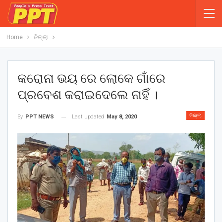
Home
ଜିଲ୍ଲା
କରୋନା ଭୟ ରେ ଲୋକେ ଗାଁରେ
ପ୍ରବେଶ କରାଇଦେଲେ ନାହିଁ ।
ଜିଲ୍ଲା
Last updated
May 8, 2020
By
PPT NEWS