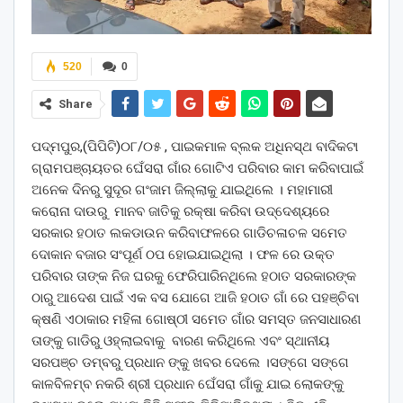
520
0
Share
ପଦ୍ମପୁର,(ପିପିଟି)୦୮/୦୫ , ପାଇକମାଳ ବ୍ଲକ ଅଧିନସ୍ଥ ବାଦିକଟା
ଗ୍ରାମପଞ୍ଚାୟତର ଘେଁସରା ଗାଁର ଗୋଟିଏ ପରିବାର କାମ କରିବାପାଇଁ
ଅନେକ ଦିନରୁ ସୁଦୂର ଗଂଜାମ ଜିଲ୍ଲାକୁ ଯାଇଥିଲେ । ମହାମାରୀ
କରୋନା ଦାଉରୁ ମାନବ ଜାତିକୁ ରକ୍ଷା କରିବା ଉଦ୍ଦେଶ୍ୟରେ
ସରକାର ହଠାତ ଲକଡାଉନ କରିବାଫଳରେ ଗାଡିଚଳାଚଳ ସମେତ
ଦୋକାନ ବଜାର ସଂପୂର୍ଣ ଠପ ହୋଇଯାଇଥିଲା । ଫଳ ରେ ଉକ୍ତ
ପରିବାର ତାଙ୍କ ନିଜ ଘରକୁ ଫେରିପାରିନଥିଲେ ହଠାତ ସରକାରଙ୍କ
ଠାରୁ ଆଦେଶ ପାଇଁ ଏକ ବସ ଯୋଗେ ଆଜି ହଠାତ ଗାଁ ରେ ପହଞ୍ଚିବା
କ୍ଷଣି ଏଠାକାର ମହିଳା ଗୋଷ୍ଠୀ ସମେତ ଗାଁର ସମସ୍ତ ଜନସାଧାରଣ
ତାଙ୍କୁ ଗାଡିରୁ ଓହ୍ଲାଇବାକୁ ବାରଣ କରିଥିଲେ ଏବଂ ସ୍ଥାନୀୟ
ସରପଞ୍ଚ ଡମ୍ବରୁ ପ୍ରଧାନ ଙ୍କୁ ଖବର ଦେଲେ ।ସଙ୍ଗେ ସଙ୍ଗେ
କାଳବିଳମ୍ବ ନକରି ଶ୍ରୀ ପ୍ରଧାନ ଘେଁସରା ଗାଁକୁ ଯାଇ ଲୋକଙ୍କୁ