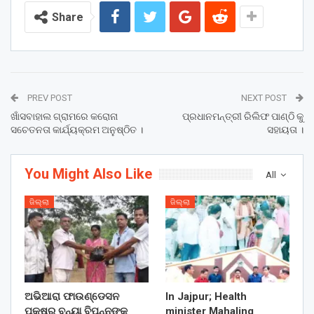
Share
PREV POST
NEXT POST
ଖାଁସବାହାଲ ଗ୍ରାମରେ କରୋନା
ପ୍ରଧାନମନ୍ତ୍ରୀ ରିଲିଫ ପାଣ୍ଠି କୁ
ସଚେତନତା କାର୍ଯ୍ୟକ୍ରମ ଅନୁଷ୍ଠିତ ।
ସହାୟତା ।
You Might Also Like
All
ଜିଲ୍ଲା
ଜିଲ୍ଲା
ଅଭିଆରା ଫାଉଣ୍ଡେସନ
In Jajpur; Health
ପକ୍ଷରୁ ବନ୍ୟା ବିପନ୍ନଙ୍କୁ
minister Mahaling