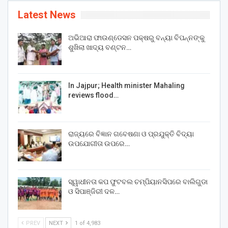
Latest News
ଅଭିଆରା ଫାଉଣ୍ଡେସନ ପକ୍ଷରୁ ବନ୍ୟା ବିପନ୍ନଙ୍କୁ
ଶୁଖିଲା ଖାଦ୍ୟ ବଣ୍ଟନ…
In Jajpur; Health minister Mahaling
reviews flood…
ରାଜ୍ୟରେ ବିଜ୍ଞାନ ଗବେଷଣା ଓ ପ୍ରଯୁକ୍ତି ବିଦ୍ୟା
ଉପଯୋଗୀତା ଉପରେ…
ସ୍ୱାଧୀନତା କପ ଫୁଟବଲ ଚମ୍ପିୟାନସିପରେ ବାଲିଗୁଡା
ଓ ସିପାଞ୍ଜିରୀ ଦଳ…
PREV
NEXT
1 of 4,983