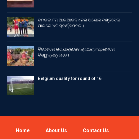
ତନରଡ଼ା ୮ମ ଆଇଆରବିଏନର ଅଶୋକ ଦଣ୍ଡସେନା
ପାଇଲେ ୪ଟି ସ୍ବର୍ଣ୍ଣପଦକ ।
ବିଦେଶରେ ରଥଯାତ୍ରା,ଜଗନ୍ନାଥଙ୍କ ପ୍ରେମରେ
ବିଶ୍ୱବ୍ରହ୍ମାଣ୍ଡ।
Belgium qualify for round of 16
Home
About Us
Contact Us