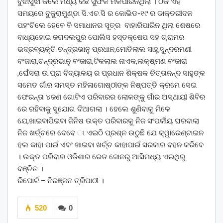
ବୁଝାସୁଝା କଲେ ମଧ୍ୟ କିଛି ସୁଫଳ ମିଳିପାରିନଥିଲା । ଠିକ ଏହି
ସମୟରେ ବୁକୁରାମୁଣ୍ଡା ସି.ଏଚ.ସି ର କୋଭିଡ-୧୯ ର ଡାକ୍ତରୀଦଳ
ପହଂଚିଲେ ହେବେ ବି ସମାଧାନର ସୂତ୍ର ବାହାରିପାରିନ ଥିଲା ଶେଷରେ
ବାଧ୍ୟହୋଇ ଜଗଦଲପୁର ପୋଲିସ ହସ୍ତକ୍ଷେପ ସହ ଗ୍ରାମର
ଭଦ୍ରବ୍ୟକ୍ତି ଚନ୍ଦ୍ରଭାନୁ ପ୍ରଧାନ,ମୋତିଲାଲ ସାହୁ,ସୁନ୍ଦରମଣୀ
ବଂଜାରା,ଚନ୍ଦ୍ରଭାନୁ ବଂଜାରା,ଟିକଲାଲ ନାଏକ,ଲକ୍ଷ୍ମଣ ବଂଜାରା
,ଘେଁସରା ଉ.ପ୍ରା ବିଦ୍ୟାଳୟ ର ପ୍ରଧାନ ଶିକ୍ଷକ ଚିତ୍ତାନନ୍ଦ ସାହୁଙ୍କ
ସମେତ ଗାଁର ସମସ୍ତ ମହିଳାଗୋଷ୍ଠୀଙ୍କ ନିଷ୍ପତ୍ତି କ୍ରମେ ସେଇ
ଫେରନ୍ତା ୪ଜଣ ଗୋଟିଏ ପରିବାରର ଲୋକଙ୍କୁ ଗାଁର ଅସ୍ଥାୟୀ ଶିବିର
ରେ ରହିବାକୁ ସୁଯୋଗ ଦିଆଗଲା । ହେଲେ ଶୁଣିବାକୁ ମିଳେ
ଯେ,ଖାଇବାପିଇବା ଜିନିଷ ଉକ୍ତ ପରିବାରକୁ ନିଜ ସଂପର୍କୀୟ ଘରବାଲା
ନିଜ ଖର୍ଚ୍ଚରେ ଦେବେ ା ଏଇଠି ପ୍ରଶ୍ନ ଉଠୁଛି ଯେ କ୍ୱାରେଣ୍ଟାଇନ
ହଲ କାହା ପାଇଁ ଏବଂ ଖାଇବା ଖର୍ଚ୍ଚ କାହାପାଇଁ ସରକାର ବହନ କରିବେ
। ଉକ୍ତ ପରିବାର ଓଡିଶାର ରେଡ ଜୋନରୁ ଆସିମଧ୍ୟ ଏଇଥିରୁ
ବଞ୍ଚିତ ।
ରିପୋର୍ଟ – ନିରଞ୍ଜନ ତ୍ରିପାଠୀ ।
520
0