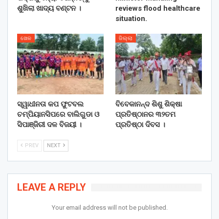
ଶୁଖିଲା ଖାଦ୍ୟ ବଣ୍ଟନ ।
reviews flood healthcare
situation.
ଖେଳ
ଜିଲ୍ଲା
ସ୍ୱାଧୀନତା କପ ଫୁଟବଲ
ବିବେକାନନ୍ଦ ଶିଶୁ ଶିକ୍ଷା
ଚମ୍ପିୟାନସିପରେ ବାଲିଗୁଡା ଓ
ପ୍ରତିଷ୍ଠାନର ୩୨ତମ
ସିପାଞ୍ଜିରୀ ଦଳ ବିଜୟୀ ।
ପ୍ରତିଷ୍ଠା ଦିବସ ।
PREV
NEXT
LEAVE A REPLY
Your email address will not be published.