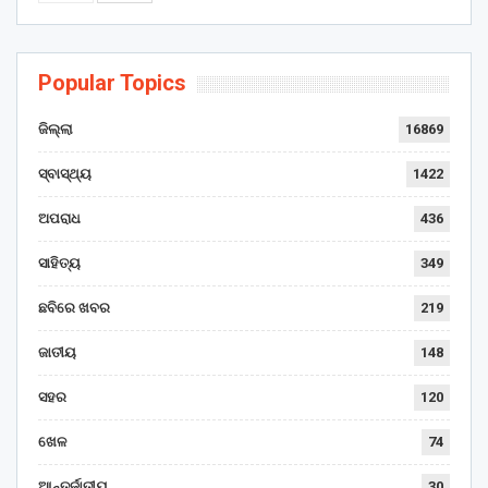
Popular Topics
ଜିଲ୍ଲା
16869
ସ୍ବାସ୍ଥ୍ୟ
1422
ଅପରାଧ
436
ସାହିତ୍ୟ
349
ଛବିରେ ଖବର
219
ଜାତୀୟ
148
ସହର
120
ଖେଳ
74
ଆନ୍ତର୍ଜାତୀୟ
30