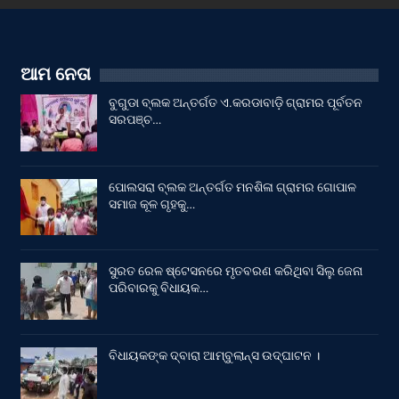
ଆମ ନେତା
ବୁଗୁଡା ବ୍ଲକ ଅନ୍ତର୍ଗତ ଏ.କରଡାବାଡ଼ି ଗ୍ରାମର ପୂର୍ବତନ
ସରପଞ୍ଚ…
ପୋଲସରା ବ୍ଲକ ଅନ୍ତର୍ଗତ ମନଶିଳା ଗ୍ରାମର ଗୋପାଳ
ସମାଜ କୂଳ ଗୃହକୁ…
ସୁରତ ରେଳ ଷ୍ଟେସନରେ ମୃତବରଣ କରିଥିବା ସିଲୁ ଜେନା
ପରିବାରକୁ ବିଧାୟକ…
ବିଧାୟକଙ୍କ ଦ୍ବାରା ଆମ୍ବୁଲାନ୍ସ ଉଦ୍‌ଘାଟନ ।