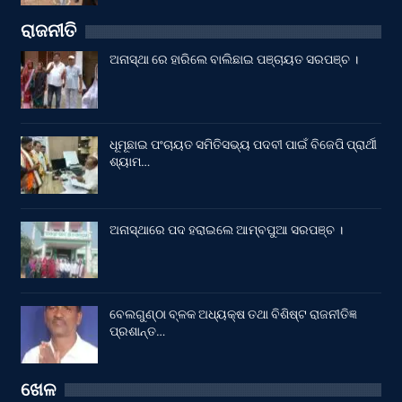
ରାଜନୀତି
ଅନାସ୍ଥା ରେ ହାରିଲେ ବାଲିଛାଇ ପଞ୍ଚାୟତ ସରପଞ୍ଚ ।
ଧୂମୂଛାଇ ପଂଚାୟତ ସମିତିସଭ୍ୟ ପଦବୀ ପାଇଁ ବିଜେପି ପ୍ରାର୍ଥୀ
ଶ୍ୟାମ…
ଅନାସ୍ଥାରେ ପଦ ହରାଇଲେ ଆମ୍ବପୁଆ ସରପଞ୍ଚ ।
ବେଲଗୁଣ୍ଠା ବ୍ଳକ ଅଧ୍ୟକ୍ଷ ତଥା ବିଶିଷ୍ଟ ରାଜନୀତିଜ୍ଞ
ପ୍ରଶାନ୍ତ…
ଖେଳ