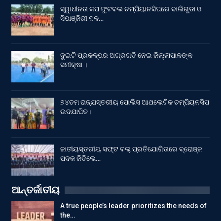
ସ୍ୱାଧୀନତା କପ ଫୁଟବଲ ଚମ୍ପିୟାନସିପରେ ବାଲିଗୁଡା ଓ
ସିପାଞ୍ଜିରୀ ଦଳ…
ଦୁଇଟି ପ୍ରକଳ୍ପର ଅଗ୍ରଗତି ନେଇ ଜିଲ୍ଲାପାଳଙ୍କ
ସମୀକ୍ଷା ।
୭୪ତମ ରାଜ୍ଯସ୍ତରୀୟ ପୋଲିସ ଆଥଲେଟିକ ଚମ୍ପିୟନସିପ
ଉଦଯାପିତ।
ଜାତୀୟସ୍ତରୀୟ ସଫ୍ଟ ବଲ୍ ପ୍ରତିଯୋଗିତାରେ ବ୍ରୋଞ୍ଜ
ପଦକ ଜିତିଲେ…
ଆନ୍ତର୍ଜାତୀୟ
A true people’s leader prioritizes the needs of
the…