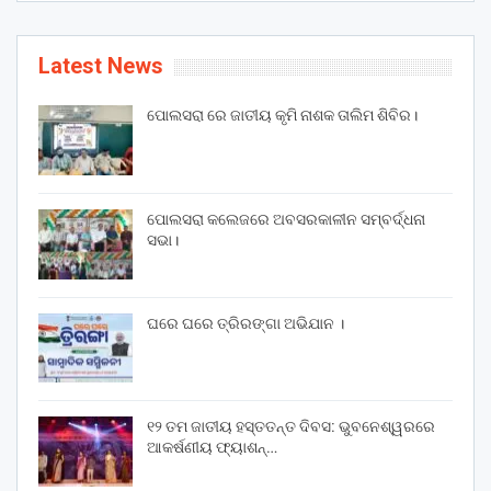
Latest News
ପୋଲସରା ରେ ଜାତୀୟ କୃମି ନାଶକ ତାଲିମ ଶିବିର।
ପୋଲସରା କଲେଜରେ ଅବସରକାଳୀନ ସମ୍ବର୍ଦ୍ଧନା
ସଭା।
ଘରେ ଘରେ ତ୍ରିରଙ୍ଗା ଅଭିଯାନ ।
୧୨ ତମ ଜାତୀୟ ହସ୍ତତନ୍ତ ଦିବସ: ଭୁବନେଶ୍ୱରରେ
ଆକର୍ଷଣୀୟ ଫ୍ୟାଶନ୍…