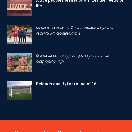
A true people’s leader prioritizes the needs of
the…
ତନରଡ଼ା ୮ମ ଆଇଆରବିଏନର ଅଶୋକ ଦଣ୍ଡସେନା
ପାଇଲେ ୪ଟି ସ୍ବର୍ଣ୍ଣପଦକ ।
ବିଦେଶରେ ରଥଯାତ୍ରା,ଜଗନ୍ନାଥଙ୍କ ପ୍ରେମରେ
ବିଶ୍ୱବ୍ରହ୍ମାଣ୍ଡ।
Belgium qualify for round of 16