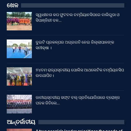
ଖେଳ
ସ୍ୱାଧୀନତା କପ ଫୁଟବଲ ଚମ୍ପିୟାନସିପରେ ବାଲିଗୁଡା ଓ
ସିପାଞ୍ଜିରୀ ଦଳ…
ଦୁଇଟି ପ୍ରକଳ୍ପର ଅଗ୍ରଗତି ନେଇ ଜିଲ୍ଲାପାଳଙ୍କ
ସମୀକ୍ଷା ।
୭୪ତମ ରାଜ୍ଯସ୍ତରୀୟ ପୋଲିସ ଆଥଲେଟିକ ଚମ୍ପିୟନସିପ
ଉଦଯାପିତ।
ଜାତୀୟସ୍ତରୀୟ ସଫ୍ଟ ବଲ୍ ପ୍ରତିଯୋଗିତାରେ ବ୍ରୋଞ୍ଜ
ପଦକ ଜିତିଲେ…
ଆନ୍ତର୍ଜାତୀୟ