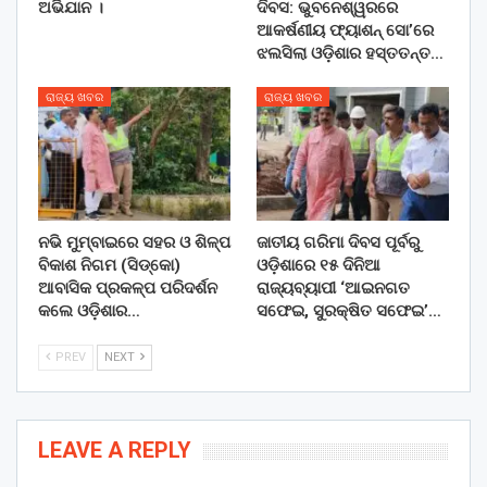
ଅଭିଯାନ ।
ଦିବସ: ଭୁବନେଶ୍ୱରରେ
ଆକର୍ଷଣୀୟ ଫ୍ୟାଶନ୍ ସୋ’ରେ
ଝଲସିଲା ଓଡ଼ିଶାର ହସ୍ତତନ୍ତ…
ରାଜ୍ୟ ଖବର
ରାଜ୍ୟ ଖବର
ନଭି ମୁମ୍ବାଇରେ ସହର ଓ ଶିଳ୍ପ
ଜାତୀୟ ଗରିମା ଦିବସ ପୂର୍ବରୁ
ବିକାଶ ନିଗମ (ସିଡ୍‌କୋ)
ଓଡ଼ିଶାରେ ୧୫ ଦିନିଆ
ଆବାସିକ ପ୍ରକଳ୍ପ ପରିଦର୍ଶନ
ରାଜ୍ୟବ୍ୟାପୀ ‘ଆଇନଗତ
କଲେ ଓଡ଼ିଶାର…
ସଫେଇ, ସୁରକ୍ଷିତ ସଫେଇ’…
PREV
NEXT
LEAVE A REPLY