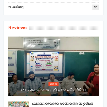
ଆନ୍ତର୍ଜାତୀୟ
30
Reviews
ଜିଲ୍ଲା
ପୋଲସରା ରେ ଜାତୀୟ କୃମି ନାଶକ ତାଲିମ ଶିବିର।
ପୋଲସରା କଲେଜରେ ଅବସରକାଳୀନ ସମ୍ବର୍ଦ୍ଧନା