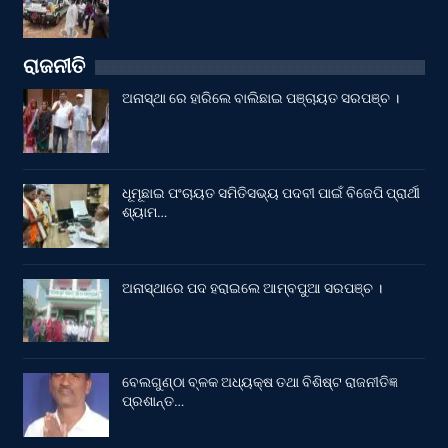
ରାଜନୀତି
ଅନାସ୍ଥା ରେ ହାରିଲେ ବାଲିଛାଇ ପଞ୍ଚାୟତ ସରପଞ୍ଚ ।
ଧୂମୂଛାଇ ପଂଚାୟତ ସମିତିସଭ୍ୟ ପଦବୀ ପାଇଁ ବିଜେପି ପ୍ରାର୍ଥୀ
ଶ୍ୟାମ…
ଅନାସ୍ଥାରେ ପଦ ହରାଇଲେ ଆମ୍ବପୁଆ ସରପଞ୍ଚ ।
ବେଲଗୁଣ୍ଠା ବ୍ଳକ ଅଧ୍ୟକ୍ଷ ତଥା ବିଶିଷ୍ଟ ରାଜନୀତିଜ୍ଞ
ପ୍ରଶାନ୍ତ…