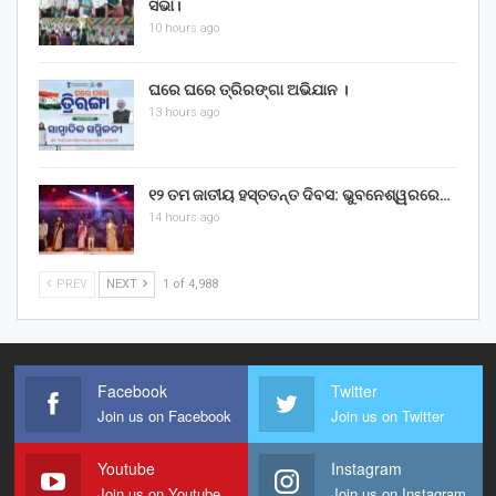
ସଭା।
10 hours ago
ଘରେ ଘରେ ତ୍ରିରଙ୍ଗା ଅଭିଯାନ ।
13 hours ago
୧୨ ତମ ଜାତୀୟ ହସ୍ତତନ୍ତ ଦିବସ: ଭୁବନେଶ୍ୱରରେ…
14 hours ago
PREV
NEXT
1 of 4,988
Facebook
Twitter
Join us on Facebook
Join us on Twitter
Youtube
Instagram
Join us on Youtube
Join us on Instagram