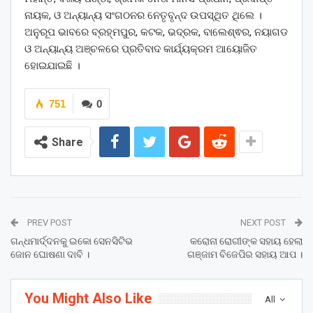
ନାୟକ, ଓ ଅନ୍ୟାନ୍ୟ ସଂଗଠନର ନେତୃବୃନ୍ଦ ଉପସ୍ଥିତ ଥିଲେ ।
ଅନୁରୂପ ଭାବରେ ବ୍ରହ୍ମପୁର, କଟକ, ଭଦ୍ରକ, ବାଲେଶ୍ଵର, ନୟାଗଡ
ଓ ଅନ୍ୟାନ୍ୟ ଅଞ୍ଚଳରେ ପ୍ରତିବାଦ କାର୍ଯ୍ୟକ୍ରମ ଆୟୋଜିତ
ହୋଇଯାଇଛି ।
751
0
Share
PREV POST
NEXT POST
ଗନ୍ଧମାର୍ଦ୍ଦନକୁ ଇକୋ ସେନସିଟିଭ
କରୋନା ରୋଗୀଙ୍କ ସହାୟ ହେଲା
ଜୋନ ଘୋଷଣା ଦାବି ।
ଗଞ୍ଜାମ ବିଜେପିର ସହାୟ ଆପ ।
You Might Also Like
All