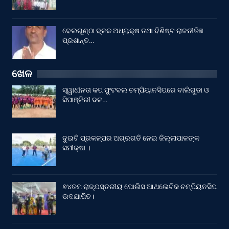
ବେଲଗୁଣ୍ଠା ବ୍ଳକ ଅଧ୍ୟକ୍ଷ ତଥା ବିଶିଷ୍ଟ ରାଜନୀତିଜ୍ଞ
ପ୍ରଶାନ୍ତ…
ଖେଳ
ସ୍ୱାଧୀନତା କପ ଫୁଟବଲ ଚମ୍ପିୟାନସିପରେ ବାଲିଗୁଡା ଓ
ସିପାଞ୍ଜିରୀ ଦଳ…
ଦୁଇଟି ପ୍ରକଳ୍ପର ଅଗ୍ରଗତି ନେଇ ଜିଲ୍ଲାପାଳଙ୍କ
ସମୀକ୍ଷା ।
୭୪ତମ ରାଜ୍ଯସ୍ତରୀୟ ପୋଲିସ ଆଥଲେଟିକ ଚମ୍ପିୟନସିପ
ଉଦଯାପିତ।