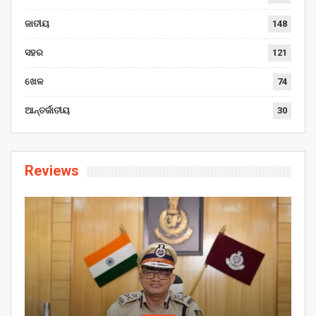
ଜାତୀୟ
148
ସହର
121
ଖେଳ
74
ଆନ୍ତର୍ଜାତୀୟ
30
Reviews