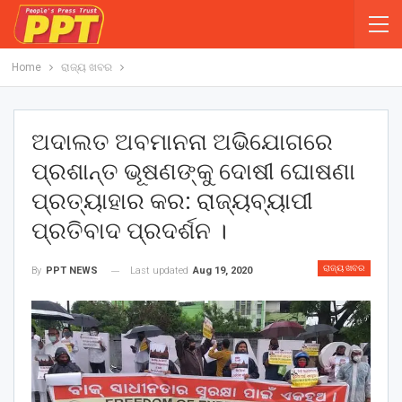
Home
ରାଜ୍ୟ ଖବର
ଅଦାଲତ ଅବମାନନା ଅଭିଯୋଗରେ
ପ୍ରଶାନ୍ତ ଭୂଷଣଙ୍କୁ ଦୋଷୀ ଘୋଷଣା
ପ୍ରତ୍ୟାହାର କର: ରାଜ୍ୟବ୍ୟାପୀ
ପ୍ରତିବାଦ ପ୍ରଦର୍ଶନ ।
ରାଜ୍ୟ ଖବର
Last updated
Aug 19, 2020
By
PPT NEWS