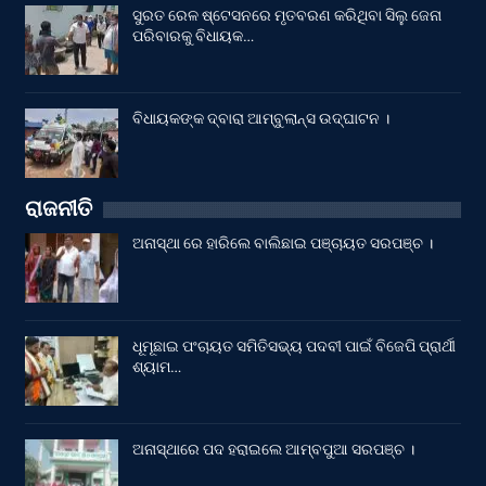
ସୁରତ ରେଳ ଷ୍ଟେସନରେ ମୃତବରଣ କରିଥିବା ସିଲୁ ଜେନା
ପରିବାରକୁ ବିଧାୟକ…
ବିଧାୟକଙ୍କ ଦ୍ବାରା ଆମ୍ବୁଲାନ୍ସ ଉଦ୍‌ଘାଟନ ।
ରାଜନୀତି
ଅନାସ୍ଥା ରେ ହାରିଲେ ବାଲିଛାଇ ପଞ୍ଚାୟତ ସରପଞ୍ଚ ।
ଧୂମୂଛାଇ ପଂଚାୟତ ସମିତିସଭ୍ୟ ପଦବୀ ପାଇଁ ବିଜେପି ପ୍ରାର୍ଥୀ
ଶ୍ୟାମ…
ଅନାସ୍ଥାରେ ପଦ ହରାଇଲେ ଆମ୍ବପୁଆ ସରପଞ୍ଚ ।