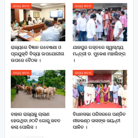
ରାଜ୍ୟ ଖବର
ରାଜ୍ୟ ଖବର
ରାଜ୍ୟରେ ବିଜ୍ଞାନ ଗବେଷଣା ଓ
ଯାଜପୁର ଗସ୍ତରେ ସ୍ୱାସ୍ଥ୍ୟ
ପ୍ରଯୁକ୍ତି ବିଦ୍ୟା ଉପଯୋଗୀତା
ମନ୍ତ୍ରୀ ଡ. ମୁକେଶ ମହାଲିଙ୍ଗ
ଉପରେ ବୈଠକ ।
।
ରାଜ୍ୟ ଖବର
ରାଜ୍ୟ ଖବର
ବାହାର ରାଜ୍ୟକୁ ଚାଲାଣ
ବିଧାନସଭା ପରିସରରେ ପଣ୍ଡିତ
ହେଉଥିବା ୬୦ଟି ଗୋରୁ ଜବତ
ନୀଳକଣ୍ଠ ଦାସଙ୍କ ଜୟନ୍ତୀ
କଲା ପୋଲିସ ।
ପାଳିତ ।