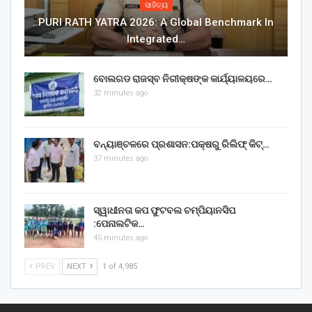
ସାହିତ୍ୟ
PURI RATH YATRA 2026: A Global Benchmark In
Integrated…
ବୋଲଗଡ ରାଜସ୍ବ ନିରୀକ୍ଷଙ୍କ କାର୍ଯ୍ୟାଳୟରେ…
32 minutes ago
ବନ୍ୟାଞ୍ଚଳରେ ପ୍ରଶାସନ:ପକ୍ଷରୁ ରିଲିଫ୍ କିଟ୍…
37 minutes ago
ସ୍ୱାଧୀନତା କପ ଫୁଟବଲ ଚମ୍ପିୟାନସିପ
:ପେନାଲଟିକ…
45 minutes ago
PREV
NEXT
1 of 4,985