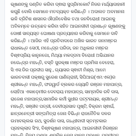
ଭୂଷଣଙ୍କୁ ଦଣ୍ଡିତ କରିବା ଦ୍ଵାରା ସୁପ୍ରିମକୋର୍ଟ ନିଜର ମର୍ଯ୍ୟାଦାହାନୀ
କରୁଛି ବୋଲି ସେମାନେ ମତବ୍ୟକ୍ତ କରିଛନ୍ତି । ଅଦାଲତ ଅବମାନନା
ଭଳି ବ୍ରିଟିଶ ଶାସନର ଔପନିବେଶିକ ତଥା ଜନବିରୋଧୀ ଆଇନକୁ
ଅବିଳମ୍ବେ ଉଚ୍ଛେଦ କରିବା ସହିତ ଆଇନଜୀବୀ ପ୍ରଶାନ୍ତ ଭୂଷଣଙ୍କୁ
ଦୋଷୀ ସାବ୍ୟସ୍ତ ଘୋଷଣା ପ୍ରତ୍ୟାହାର କରିବାକୁ ସେମାନେ ଦାବି
କରିଛନ୍ତି । ଆଜିର ଏହି ପ୍ରତିବାଦରେ ଅଖିଳ ଭାରତ ଜନମଞ୍ଚର
ରାଧାକାନ୍ତ ସେଠୀ, ମହେନ୍ଦ୍ର ପରିଡା, ଜନ ଅଧିକାର ମଞ୍ଚର
ବିଶ୍ଵପ୍ରିୟ କାନୁନଗୋ, ମିଥ୍ୟା ମକଦ୍ଦମା ବିରୋଧୀ ଅଭିଯାନର
ନରେନ୍ଦ୍ର ମହାନ୍ତି, ବସ୍ତି ସୁରକ୍ଷା ମଞ୍ଚର ପ୍ରମିଳା ବେହେରା,
ସି.ଏସ.ଡିର ପ୍ରଦୀପ ସାହୁ , ଗ୍ୟାସର ସ୍ଵାତୀ ମିଶ୍ର, ଆମେ
ଭାରତବାସୀ ପକ୍ଷରୁ ସୁରେଶ ପାଣିଗ୍ରାହୀ, ସିପିଆଇ(ଏମ.ଏଲ)ର
ଶ୍ରୀକାନ୍ତ ମହାନ୍ତି, ଫରୱାର୍ଡ ବ୍ଲକର ଜ୍ୟୋତି ରଞ୍ଜନ ମହାପାତ୍ର,
ଲୋହିଆ ଏକାଡ଼େମୀର ଦେବରାୟ ମହାପାତ୍ର, ସାମ୍ବାଦିକ ରବି ଦାସ,
ରାଜେଶ ମହାପାତ୍ର,ସାମାଜିକ କର୍ମୀ ସୁଧୀର ପଟ୍ଟନାୟକ, ଶ୍ରୀମନ୍ତ
ମହାନ୍ତି, ସଞ୍ଜୀବ ପତ୍ରୀ, ଦେବୀପ୍ରସାଦ ପୃଷ୍ଟି, ବିକ୍ରମ ସ୍ଵାଇଁ,
ଛାତ୍ରନେତ୍ରୀ ସଙ୍ଘମିତ୍ରା ଜେନା ବିଭିନ୍ନ ରାଜନୈତିକ ଦଳର
ଉମାବଲ୍ଲଭ ରଥ, ସୁଦର୍ଶନ ଦାସ, ଗାନ୍ଧୀବାଦୀ ସ୍ତମ୍ବକାର
ପ୍ରହଲ୍ଲାଦ ସିଂହ, ବିଶ୍ଵଭୂଷଣ ମହାପାତ୍ର, ଆଇନଜୀବୀ ନିରଞ୍ଜନ
ମହାନ୍ତି, ବିଜୟ ପଣ୍ଡା, ଶ୍ରମିକ ନେତା ମାନସ ପ୍ରଧାନ, ପ୍ରଦୀପ୍ତ