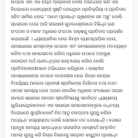
ଉପରେ ଏହା ଏକ ନଗ୍ନ ଆକ୍ରମଣ ବୋଲି ଅଭିଯୋଗ କରି ଏହା
ବିରୋଧରେ ଦେଶବ୍ୟାପୀ ସୃଷ୍ଟି ହୋଇଥିବା ପ୍ରତିକ୍ରିୟା ଓ ପ୍ରତିବାଦ
ସହିତ ସାମିଲ ହୋଇ ‘ ଆମେ ପ୍ରଶାନ୍ତ ଭୂଷଣଙ୍କ ସହ ଅଛୁ’ ବୋଲି
ସ୍ଲୋଗାନ ଦେଇ ଆଜି ରାଜଧାନୀ ଭୁବନେଶ୍ଵରରେ ବିଭିନ୍ନ ଗଣ
ସଂଗଠନ ଓ ମାନବ ଅଧିକାର ସଂଗଠନ ପକ୍ଷରୁ ପ୍ରତିବାଦ ପ୍ରଦର୍ଶନ
କରାଯାଇଛି । ନ୍ୟାୟପାଳିକା ହେଉ କିମ୍ବା ବ୍ୟବସ୍ଥାପିକା ହେଉ,
ଜନସାଧାରଣ ସମସ୍ତଙ୍କ ଉପରେ ଏବଂ ଜନସାଧାରଣଙ୍କ ମତବ୍ୟକ୍ତ
କରିବା ତଥା ସମାଲୋଚନା କରିବା ଅଧିକାର ଉପରେ ଅଙ୍କୁଶ
ଲଗାଇବା ଅର୍ଥ ଗଣତନ୍ତ୍ରର କଣ୍ଠରୋଧ କରିବା ବୋଲି
ପ୍ରତିବାଦକାରୀମାନେ ଅଭିଯୋଗ କରିଥିଲେ । କାଶ୍ମୀର
ଜନସାଧାରଣଙ୍କ ଉପରେ ଦମନଲୀଳା ହେଉ କିମ୍ବା କରୋନା
ବିପର୍ଯ୍ୟୟ ଆଳରେ ପ୍ରବାସୀ ଶ୍ରମିକଙ୍କ ନିର୍ଯାତନା ତଥା ପେଟ-
ପାଟଣା ସମସ୍ୟା ହେଉ ଅଥବା ନାଗରିକ ଅଧିକାର ସଂଶୋଧନ ଆଇନ
ନାମରେ ସାଧାରଣ ଜନତାର ସ୍ଵାର୍ଥବିଷୟକୁ ସର୍ବୋଚ୍ଚ ନ୍ୟାୟାଳୟ
ଭୁଲିଯାଇଥିବାବେଳେ ଏକ ସାଧାରଣ ସମାଲୋଚନାମୂଳକ ମନ୍ତବ୍ୟ
ବିରୋଧରେ ସୁପ୍ରିମକୋର୍ଟ ନିଜ ଆଡୁ ମକଦ୍ଦମା ରୁଜ୍ଜୁ କରିବା
ଅତ୍ୟନ୍ତ ହାସ୍ୟାସ୍ପଦ ବୋଲି ସେମାନେ ମତ ଦେଇଛନ୍ତି। ଦେଶର
ପ୍ରମୁଖ ସମସ୍ୟା ସମ୍ବନ୍ଧରେ ସଦାସର୍ବଦା ଜନସ୍ଵାର୍ଥ ସମ୍ବଳିତ
ମାମଲା ରୁଜ୍ଜୁ କରି ବିଚାର ବିଭାଗକୁ ଜାଗ୍ରତ କରୁଥିବା ପ୍ରଶାନ୍ତ