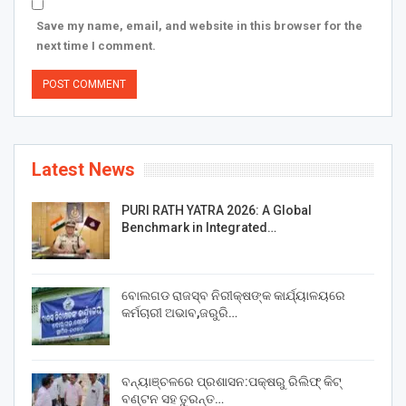
Save my name, email, and website in this browser for the
next time I comment.
Latest News
PURI RATH YATRA 2026: A Global
Benchmark in Integrated…
ବୋଲଗଡ ରାଜସ୍ବ ନିରୀକ୍ଷଙ୍କ କାର୍ଯ୍ୟାଳୟରେ
କର୍ମଚାରୀ ଅଭାବ,ଜରୁରି…
ବନ୍ୟାଞ୍ଚଳରେ ପ୍ରଶାସନ:ପକ୍ଷରୁ ରିଲିଫ୍ କିଟ୍
ବଣ୍ଟନ ସହ ତୁରନ୍ତ…