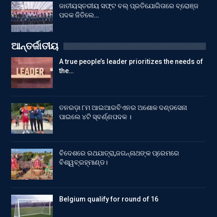
ଜାତୀୟସ୍ତରୀୟ ସଫ୍ଟ ବଲ୍ ପ୍ରତିଯୋଗିତାରେ ବ୍ରୋଞ୍ଜ
ପଦକ ଜିତିଲେ…
ଆନ୍ତର୍ଜାତୀୟ
A true people’s leader prioritizes the needs of
the…
ତନରଡ଼ା ୮ମ ଆଇଆରବିଏନର ଅଶୋକ ଦଣ୍ଡସେନା
ପାଇଲେ ୪ଟି ସ୍ବର୍ଣ୍ଣପଦକ ।
ବିଦେଶରେ ରଥଯାତ୍ରା,ଜଗନ୍ନାଥଙ୍କ ପ୍ରେମରେ
ବିଶ୍ୱବ୍ରହ୍ମାଣ୍ଡ।
Belgium qualify for round of 16