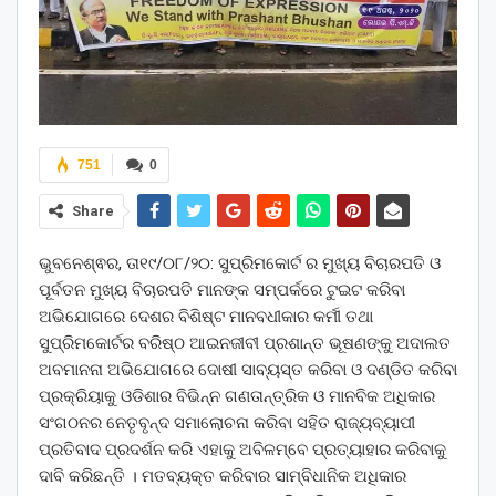
751
0
Share
ଭୁବନେଶ୍ଵର, ତା୧୯/୦୮/୨୦: ସୁପ୍ରିମକୋର୍ଟ ର ମୁଖ୍ୟ ବିଚାରପତି ଓ
ପୂର୍ବତନ ମୁଖ୍ୟ ବିଚାରପତି ମାନଙ୍କ ସମ୍ପର୍କରେ ଟୁଇଟ କରିବା
ଅଭିଯୋଗରେ ଦେଶର ବିଶିଷ୍ଟ ମାନବଧୀକାର କର୍ମୀ ତଥା
ସୁପ୍ରିମକୋର୍ଟର ବରିଷ୍ଠ ଆଇନଜୀବୀ ପ୍ରଶାନ୍ତ ଭୂଷଣଙ୍କୁ ଅଦାଲତ
ଅବମାନନା ଅଭିଯୋଗରେ ଦୋଷୀ ସାବ୍ୟସ୍ତ କରିବା ଓ ଦଣ୍ଡିତ କରିବା
ପ୍ରକ୍ରିୟାକୁ ଓଡିଶାର ବିଭିନ୍ନ ଗଣତାନ୍ତ୍ରିକ ଓ ମାନବିକ ଅଧିକାର
ସଂଗଠନର ନେତୃବୃନ୍ଦ ସମାଲୋଚନା କରିବା ସହିତ ରାଜ୍ୟବ୍ୟାପୀ
ପ୍ରତିବାଦ ପ୍ରଦର୍ଶନ କରି ଏହାକୁ ଅବିଳମ୍ବେ ପ୍ରତ୍ୟାହାର କରିବାକୁ
ଦାବି କରିଛନ୍ତି । ମତବ୍ୟକ୍ତ କରିବାର ସାମ୍ବିଧାନିକ ଅଧିକାର