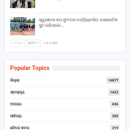
ସ୍ୱାଧୀନତା କପ ଫୁଟବଲ ଚମ୍ପିୟାନସିପ :ପେନାଲଟିକ
ସୁଟ ଜରିଆରେ…
PREV
NEXT
1 of 4,985
Popular Topics
ଜିଲ୍ଲା
16877
ସ୍ବାସ୍ଥ୍ୟ
1422
ଅପରାଧ
436
ସାହିତ୍ୟ
350
ଛବିରେ ଖବର
219