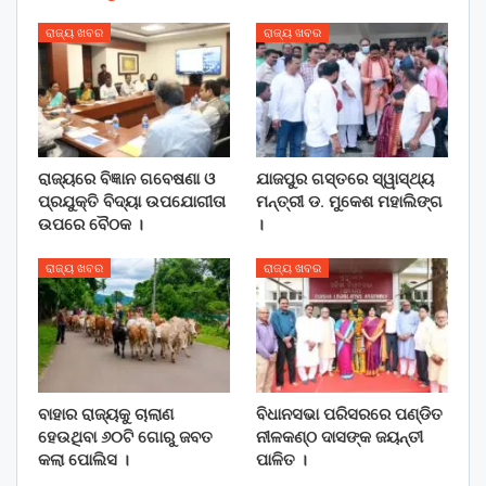
ରାଜ୍ୟ ଖବର
ରାଜ୍ୟ ଖବର
ରାଜ୍ୟରେ ବିଜ୍ଞାନ ଗବେଷଣା ଓ
ଯାଜପୁର ଗସ୍ତରେ ସ୍ୱାସ୍ଥ୍ୟ
ପ୍ରଯୁକ୍ତି ବିଦ୍ୟା ଉପଯୋଗୀତା
ମନ୍ତ୍ରୀ ଡ. ମୁକେଶ ମହାଲିଙ୍ଗ
ଉପରେ ବୈଠକ ।
।
ରାଜ୍ୟ ଖବର
ରାଜ୍ୟ ଖବର
ବାହାର ରାଜ୍ୟକୁ ଚାଲାଣ
ବିଧାନସଭା ପରିସରରେ ପଣ୍ଡିତ
ହେଉଥିବା ୬୦ଟି ଗୋରୁ ଜବତ
ନୀଳକଣ୍ଠ ଦାସଙ୍କ ଜୟନ୍ତୀ
କଲା ପୋଲିସ ।
ପାଳିତ ।