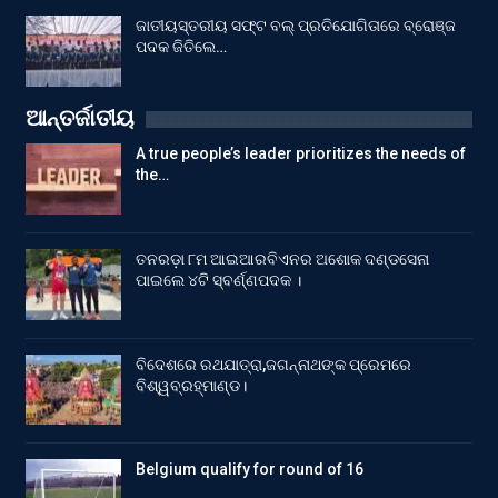
ଜାତୀୟସ୍ତରୀୟ ସଫ୍ଟ ବଲ୍ ପ୍ରତିଯୋଗିତାରେ ବ୍ରୋଞ୍ଜ
ପଦକ ଜିତିଲେ…
ଆନ୍ତର୍ଜାତୀୟ
A true people’s leader prioritizes the needs of
the…
ତନରଡ଼ା ୮ମ ଆଇଆରବିଏନର ଅଶୋକ ଦଣ୍ଡସେନା
ପାଇଲେ ୪ଟି ସ୍ବର୍ଣ୍ଣପଦକ ।
ବିଦେଶରେ ରଥଯାତ୍ରା,ଜଗନ୍ନାଥଙ୍କ ପ୍ରେମରେ
ବିଶ୍ୱବ୍ରହ୍ମାଣ୍ଡ।
Belgium qualify for round of 16