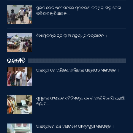
ସୁରତ ରେଳ ଷ୍ଟେସନରେ ମୃତବରଣ କରିଥିବା ସିଲୁ ଜେନା
ପରିବାରକୁ ବିଧାୟକ…
ବିଧାୟକଙ୍କ ଦ୍ବାରା ଆମ୍ବୁଲାନ୍ସ ଉଦ୍‌ଘାଟନ ।
ରାଜନୀତି
ଅନାସ୍ଥା ରେ ହାରିଲେ ବାଲିଛାଇ ପଞ୍ଚାୟତ ସରପଞ୍ଚ ।
ଧୂମୂଛାଇ ପଂଚାୟତ ସମିତିସଭ୍ୟ ପଦବୀ ପାଇଁ ବିଜେପି ପ୍ରାର୍ଥୀ
ଶ୍ୟାମ…
ଅନାସ୍ଥାରେ ପଦ ହରାଇଲେ ଆମ୍ବପୁଆ ସରପଞ୍ଚ ।