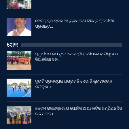
ବେଲଗୁଣ୍ଠା ବ୍ଳକ ଅଧ୍ୟକ୍ଷ ତଥା ବିଶିଷ୍ଟ ରାଜନୀତିଜ୍ଞ
ପ୍ରଶାନ୍ତ…
ଖେଳ
ସ୍ୱାଧୀନତା କପ ଫୁଟବଲ ଚମ୍ପିୟାନସିପରେ ବାଲିଗୁଡା ଓ
ସିପାଞ୍ଜିରୀ ଦଳ…
ଦୁଇଟି ପ୍ରକଳ୍ପର ଅଗ୍ରଗତି ନେଇ ଜିଲ୍ଲାପାଳଙ୍କ
ସମୀକ୍ଷା ।
୭୪ତମ ରାଜ୍ଯସ୍ତରୀୟ ପୋଲିସ ଆଥଲେଟିକ ଚମ୍ପିୟନସିପ
ଉଦଯାପିତ।