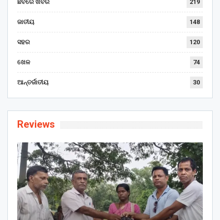
ଛବିରେ ଖବର
219
ଜାତୀୟ
148
ସହର
120
ଖେଳ
74
ଆନ୍ତର୍ଜାତୀୟ
30
Reviews