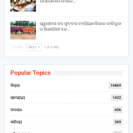
ଉପଯୋଗୀତା ଉପରେ…
ସ୍ୱାଧୀନତା କପ ଫୁଟବଲ ଚମ୍ପିୟାନସିପରେ ବାଲିଗୁଡା
ଓ ସିପାଞ୍ଜିରୀ ଦଳ…
PREV
NEXT
1 of 4,983
Popular Topics
ଜିଲ୍ଲା
16869
ସ୍ବାସ୍ଥ୍ୟ
1422
ଅପରାଧ
436
ସାହିତ୍ୟ
349