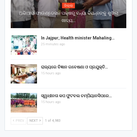
ଜିଲ୍ଲା
ଅଭିଆରା ଫାଉଣ୍ଡେସନ ପକ୍ଷରୁ ବନ୍ୟା ବିପନ୍ନଙ୍କୁ ଶୁଖିଲା
ଖାଦ୍ୟ…
In Jajpur; Health minister Mahaling…
25 minutes ago
ରାଜ୍ୟରେ ବିଜ୍ଞାନ ଗବେଷଣା ଓ ପ୍ରଯୁକ୍ତି…
15 hours ago
ସ୍ୱାଧୀନତା କପ ଫୁଟବଲ ଚମ୍ପିୟାନସିପରେ…
15 hours ago
PREV
NEXT
1 of 4,983