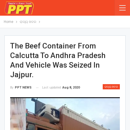
Home
ରାଜ୍ୟ ଖବର
The Beef Container From
Calcutta To Andhra Pradesh
And Vehicle Was Seized In
Jajpur.
ରାଜ୍ୟ ଖବର
Last updated
Aug 8, 2020
By
PPT NEWS