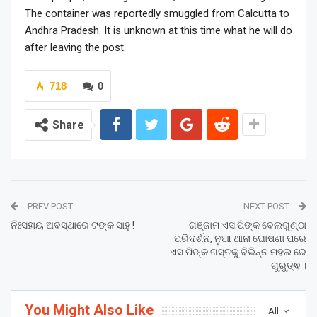
The container was reportedly smuggled from Calcutta to
Andhra Pradesh. It is unknown at this time what he will do
after leaving the post.
718
0
Share
PREV POST
NEXT POST
ନିଃସହାୟ ଅବସ୍ଥାରେ ଟଙ୍କ ସାହୁ !
ଗଞ୍ଜାମ ଏସ.ପିଙ୍କ ବେଲଗୁଣ୍ଠା
ପରିଦର୍ଶନ, ନୁଆ ଥାନା ଘୋଷଣା ପରେ
ଏସ.ପିଙ୍କ ଗସ୍ତକୁ ବିଭିନ୍ନ ମହଲ ରେ
ଗୁରୁତ୍ଵ ।
You Might Also Like
All