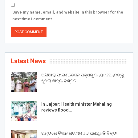
Save my name, email, and website in this browser for the
next time I comment.
Latest News
ଅଭିଆରା ଫାଉଣ୍ଡେସନ ପକ୍ଷରୁ ବନ୍ୟା ବିପନ୍ନଙ୍କୁ
ଶୁଖିଲା ଖାଦ୍ୟ ବଣ୍ଟନ…
In Jajpur; Health minister Mahaling
reviews flood…
ରାଜ୍ୟରେ ବିଜ୍ଞାନ ଗବେଷଣା ଓ ପ୍ରଯୁକ୍ତି ବିଦ୍ୟା