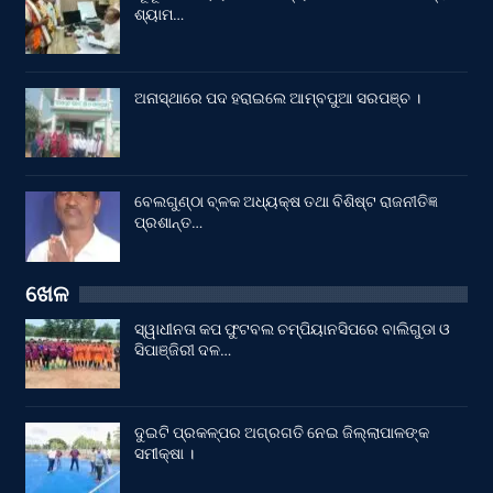
ଶ୍ୟାମ…
ଅନାସ୍ଥାରେ ପଦ ହରାଇଲେ ଆମ୍ବପୁଆ ସରପଞ୍ଚ ।
ବେଲଗୁଣ୍ଠା ବ୍ଳକ ଅଧ୍ୟକ୍ଷ ତଥା ବିଶିଷ୍ଟ ରାଜନୀତିଜ୍ଞ
ପ୍ରଶାନ୍ତ…
ଖେଳ
ସ୍ୱାଧୀନତା କପ ଫୁଟବଲ ଚମ୍ପିୟାନସିପରେ ବାଲିଗୁଡା ଓ
ସିପାଞ୍ଜିରୀ ଦଳ…
ଦୁଇଟି ପ୍ରକଳ୍ପର ଅଗ୍ରଗତି ନେଇ ଜିଲ୍ଲାପାଳଙ୍କ
ସମୀକ୍ଷା ।