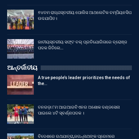
୭୪ତମ ରାଜ୍ଯସ୍ତରୀୟ ପୋଲିସ ଆଥଲେଟିକ ଚମ୍ପିୟନସିପ
ଉଦଯାପିତ।
ଜାତୀୟସ୍ତରୀୟ ସଫ୍ଟ ବଲ୍ ପ୍ରତିଯୋଗିତାରେ ବ୍ରୋଞ୍ଜ
ପଦକ ଜିତିଲେ…
ଆନ୍ତର୍ଜାତୀୟ
A true people’s leader prioritizes the needs of
the…
ତନରଡ଼ା ୮ମ ଆଇଆରବିଏନର ଅଶୋକ ଦଣ୍ଡସେନା
ପାଇଲେ ୪ଟି ସ୍ବର୍ଣ୍ଣପଦକ ।
ବିଦେଶରେ ରଥଯାତ୍ରା,ଜଗନ୍ନାଥଙ୍କ ପ୍ରେମରେ