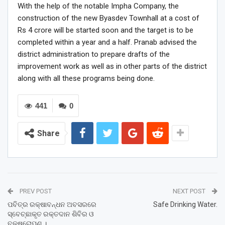
With the help of the notable Impha Company, the
construction of the new Byasdev Townhall at a cost of
Rs 4 crore will be started soon and the target is to be
completed within a year and a half. Pranab advised the
district administration to prepare drafts of the
improvement work as well as in other parts of the district
along with all these programs being done.
441
0
Share
PREV POST
NEXT POST
ପବିତ୍ର ରକ୍ଷାବନ୍ଧନ ଅବସରରେ
Safe Drinking Water.
ସ୍ବେଚ୍ଛାକୃତ ରକ୍ତଦାନ ଶିବିର ଓ
ବୃକ୍ଷରୋପଣ ।