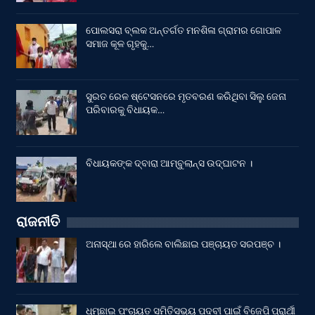
ପୋଲସରା ବ୍ଲକ ଅନ୍ତର୍ଗତ ମନଶିଳା ଗ୍ରାମର ଗୋପାଳ
ସମାଜ କୂଳ ଗୃହକୁ…
ସୁରତ ରେଳ ଷ୍ଟେସନରେ ମୃତବରଣ କରିଥିବା ସିଲୁ ଜେନା
ପରିବାରକୁ ବିଧାୟକ…
ବିଧାୟକଙ୍କ ଦ୍ବାରା ଆମ୍ବୁଲାନ୍ସ ଉଦ୍‌ଘାଟନ ।
ରାଜନୀତି
ଅନାସ୍ଥା ରେ ହାରିଲେ ବାଲିଛାଇ ପଞ୍ଚାୟତ ସରପଞ୍ଚ ।
ଧୂମୂଛାଇ ପଂଚାୟତ ସମିତିସଭ୍ୟ ପଦବୀ ପାଇଁ ବିଜେପି ପ୍ରାର୍ଥୀ