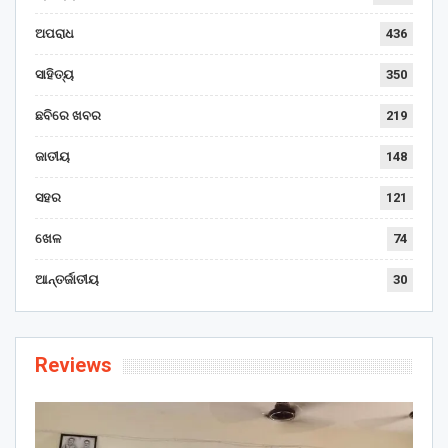
ଅପରାଧ
436
ସାହିତ୍ୟ
350
ଛବିରେ ଖବର
219
ଜାତୀୟ
148
ସହର
121
ଖେଳ
74
ଆନ୍ତର୍ଜାତୀୟ
30
Reviews