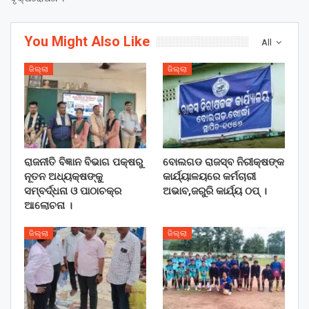
You Might Also Like
All
ଜିଲ୍ଲା
ଜିଲ୍ଲା
ରାଜନୀତି ବିଜ୍ଞାନ ବିଭାଗ ପକ୍ଷରୁ
ବୋଲଗଡ ରାଜସ୍ବ ନିରୀକ୍ଷଙ୍କ
ନୂତନ ଅଧ୍ୟକ୍ଷଙ୍କୁ
କାର୍ଯ୍ୟାଳୟରେ କର୍ମଚାରୀ
ସମ୍ବର୍ଦ୍ଧନା ଓ ପାଠାଚକ୍ର
ଅଭାବ,ଜରୁରି କାର୍ଯ୍ୟ ଠପ୍ ।
ଆଲୋଚନା ।
ଜିଲ୍ଲା
ଜିଲ୍ଲା