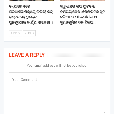
ବନ୍ୟାଞ୍ଚଳରେ
ସ୍ୱାଧୀନତା କପ ଫୁଟବଲ
ପ୍ରଶାସନ:ପକ୍ଷରୁ ରିଲିଫ୍ କିଟ୍
ଚମ୍ପିୟାନସିପ :ପେନାଲଟିକ ସୁଟ
ବଣ୍ଟନ ସହ ତୁରନ୍ତ
ଜରିଆରେ ପାଦେରୀପଡା ଓ
ପୁନରୁଦ୍ଧାର କାର୍ଯ୍ୟ ସମୀକ୍ଷା ।
ସୁଣ୍ଡରୁମିଲା ଦଳ ବିଜୟୀ…
PREV
NEXT
LEAVE A REPLY
Your email address will not be published.