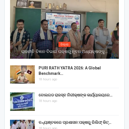
ଜିଲ୍ଲା
ରାଜନୀତି ବିଜ୍ଞାନ ବିଭାଗ ପକ୍ଷରୁ ନୂତନ ଅଧ୍ୟକ୍ଷଙ୍କୁ…
PURI RATH YATRA 2026: A Global
Benchmark…
18 hours ago
ବୋଲଗଡ ରାଜସ୍ବ ନିରୀକ୍ଷଙ୍କ କାର୍ଯ୍ୟାଳୟରେ…
18 hours ago
ବନ୍ୟାଞ୍ଚଳରେ ପ୍ରଶାସନ:ପକ୍ଷରୁ ରିଲିଫ୍ କିଟ୍…
18 hours ago