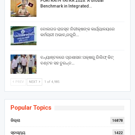
PURI RATH YATRA 2026: A Global
Benchmark in Integrated…
ବୋଲଗଡ ରାଜସ୍ବ ନିରୀକ୍ଷଙ୍କ କାର୍ଯ୍ୟାଳୟରେ
କର୍ମଚାରୀ ଅଭାବ,ଜରୁରି…
ବନ୍ୟାଞ୍ଚଳରେ ପ୍ରଶାସନ:ପକ୍ଷରୁ ରିଲିଫ୍ କିଟ୍
ବଣ୍ଟନ ସହ ତୁରନ୍ତ…
PREV
NEXT
1 of 4,985
Popular Topics
ଜିଲ୍ଲା
16878
ସ୍ବାସ୍ଥ୍ୟ
1422