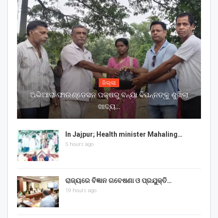
ଜିଲ୍ଲା
ଅଭିଆରା ଫାଉଣ୍ଡେସନ ପକ୍ଷରୁ ବନ୍ୟା ବିପନ୍ନଙ୍କୁ ଶୁଖିଲା
ଖାଦ୍ୟ…
In Jajpur; Health minister Mahaling…
5 hours ago
ରାଜ୍ୟରେ ବିଜ୍ଞାନ ଗବେଷଣା ଓ ପ୍ରଯୁକ୍ତି…
19 hours ago