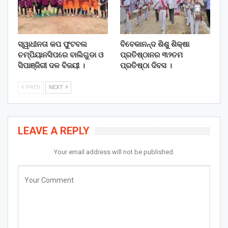
ସ୍ୱାଧୀନତା କପ ଫୁଟବଲ
ବିବେକାନନ୍ଦ ଶିଶୁ ଶିକ୍ଷା
ଚମ୍ପିୟାନସିପରେ ବାଲିଗୁଡା ଓ
ପ୍ରତିଷ୍ଠାନର ୩୨ତମ
ସିପାଞ୍ଜିରୀ ଦଳ ବିଜୟୀ ।
ପ୍ରତିଷ୍ଠା ଦିବସ ।
PREV
NEXT
LEAVE A REPLY
Your email address will not be published.