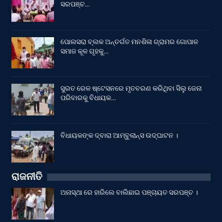
ସରପଞ୍ଚ…
ପୋଲସରା ବ୍ଲକ ଅନ୍ତର୍ଗତ ମନଶିଳା ଗ୍ରାମର ଗୋପାଳ
ସମାଜ କୂଳ ଗୃହକୁ…
ସୁରତ ରେଳ ଷ୍ଟେସନରେ ମୃତବରଣ କରିଥିବା ସିଲୁ ଜେନା
ପରିବାରକୁ ବିଧାୟକ…
ବିଧାୟକଙ୍କ ଦ୍ବାରା ଆମ୍ବୁଲାନ୍ସ ଉଦ୍‌ଘାଟନ ।
ରାଜନୀତି
ଅନାସ୍ଥା ରେ ହାରିଲେ ବାଲିଛାଇ ପଞ୍ଚାୟତ ସରପଞ୍ଚ ।