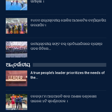
ସମୀକ୍ଷା ।
୭୪ତମ ରାଜ୍ଯସ୍ତରୀୟ ପୋଲିସ ଆଥଲେଟିକ ଚମ୍ପିୟନସିପ
ଉଦଯାପିତ।
ଜାତୀୟସ୍ତରୀୟ ସଫ୍ଟ ବଲ୍ ପ୍ରତିଯୋଗିତାରେ ବ୍ରୋଞ୍ଜ
ପଦକ ଜିତିଲେ…
ଆନ୍ତର୍ଜାତୀୟ
A true people’s leader prioritizes the needs of
the…
ତନରଡ଼ା ୮ମ ଆଇଆରବିଏନର ଅଶୋକ ଦଣ୍ଡସେନା
ପାଇଲେ ୪ଟି ସ୍ବର୍ଣ୍ଣପଦକ ।