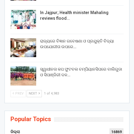
In Jajpur; Health minister Mahaling
reviews flood…
ରାଜ୍ୟରେ ବିଜ୍ଞାନ ଗବେଷଣା ଓ ପ୍ରଯୁକ୍ତି ବିଦ୍ୟା
ଉପଯୋଗୀତା ଉପରେ…
ସ୍ୱାଧୀନତା କପ ଫୁଟବଲ ଚମ୍ପିୟାନସିପରେ ବାଲିଗୁଡା
ଓ ସିପାଞ୍ଜିରୀ ଦଳ…
PREV
NEXT
1 of 4,983
Popular Topics
ଜିଲ୍ଲା
16869