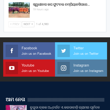
ସ୍ୱାଧୀନତା କପ ଫୁଟବଲ ଚମ୍ପିୟାନସିପରେ…
19 hours ago
PREV
NEXT
1 of 4,983
Facebook
Twitter
Join us on Facebook
Join us on Twitter
Youtube
Instagram
Join us on Youtube
Join us on Instagram
ଆମ ନେତା
ବୁଗୁଡା ବ୍ଲକ ଅନ୍ତର୍ଗତ ଏ.କରଡାବାଡ଼ି ଗ୍ରାମର ପୂର୍ବତନ