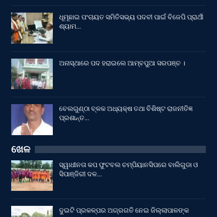
ଧୂମୂଛାଇ ପଂଚାୟତ ସମିତିସଭ୍ୟ ପଦବୀ ପାଇଁ ବିଜେପି ପ୍ରାର୍ଥୀ
ଶ୍ୟାମ…
ଅନାସ୍ଥାରେ ପଦ ହରାଇଲେ ଆମ୍ବପୁଆ ସରପଞ୍ଚ ।
ବେଲଗୁଣ୍ଠା ବ୍ଳକ ଅଧ୍ୟକ୍ଷ ତଥା ବିଶିଷ୍ଟ ରାଜନୀତିଜ୍ଞ
ପ୍ରଶାନ୍ତ…
ଖେଳ
ସ୍ୱାଧୀନତା କପ ଫୁଟବଲ ଚମ୍ପିୟାନସିପରେ ବାଲିଗୁଡା ଓ
ସିପାଞ୍ଜିରୀ ଦଳ…
ଦୁଇଟି ପ୍ରକଳ୍ପର ଅଗ୍ରଗତି ନେଇ ଜିଲ୍ଲାପାଳଙ୍କ