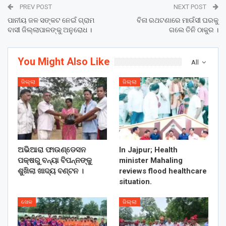
PREV POST
NEXT POST
ପାନୀୟ ଜଳ ସଙ୍କଟ ନେଇଁ ଗ୍ରାମ
ବିନା ରଥଟଣାରେ ମାଉଁସୀ ଘରକୁ
ବାସୀ ଜିଲ୍ଲାପାଳଙ୍କୁ ଅନୁରୋଧ ।
ଗଲେ ତିନି ଠାକୁର ।
You Might Also Like
All
ଜିଲ୍ଲା
ଜିଲ୍ଲା
ଅଭିଆରା ଫାଉଣ୍ଡେସନ
In Jajpur; Health
ପକ୍ଷରୁ ବନ୍ୟା ବିପନ୍ନଙ୍କୁ
minister Mahaling
ଶୁଖିଲା ଖାଦ୍ୟ ବଣ୍ଟନ ।
reviews flood healthcare
situation.
ଖେଳ
ଜିଲ୍ଲା