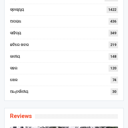
ସ୍ବାସ୍ଥ୍ୟ
1422
ଅପରାଧ
436
ସାହିତ୍ୟ
349
ଛବିରେ ଖବର
219
ଜାତୀୟ
148
ସହର
120
ଖେଳ
74
ଆନ୍ତର୍ଜାତୀୟ
30
Reviews