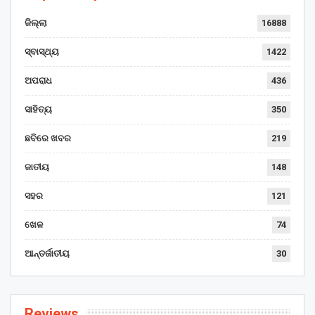
ଜିଲ୍ଲା
16888
ସ୍ବାସ୍ଥ୍ୟ
1422
ଅପରାଧ
436
ସାହିତ୍ୟ
350
ଛବିରେ ଖବର
219
ଜାତୀୟ
148
ସହର
121
ଖେଳ
74
ଆନ୍ତର୍ଜାତୀୟ
30
Reviews