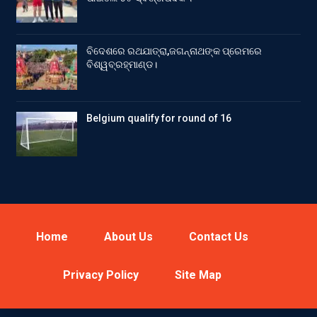
ବିଦେଶରେ ରଥଯାତ୍ରା,ଜଗନ୍ନାଥଙ୍କ ପ୍ରେମରେ
ବିଶ୍ୱବ୍ରହ୍ମାଣ୍ଡ।
Belgium qualify for round of 16
Home
About Us
Contact Us
Privacy Policy
Site Map