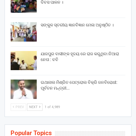
ଦିବସ ପାଳନ ।
ସଙ୍କୁଳ ସ୍ତରୀୟ ଜ୍ଞାନବିଜ୍ଞାନ ମେଳା ଅନୁଷ୍ଠିତ ।
ଯାଜପୁର ବାସୀଙ୍କ ହୃଦୟ ରେ ରାଜ କରୁଥିବା ନିଆରା
ନେତା : ବବି
ଇଥାନାଲ ମିଶ୍ରିତ ପେଟ୍ରୋଲ ବିକ୍ରି ଜନବିରୋଧୀ:
ପୂର୍ବତନ ମନ୍ତ୍ରୀ…
PREV
NEXT
1 of 4,989
Popular Topics