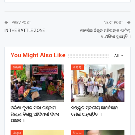
PREV POST
NEXT POST
IN THE BATTLE ZONE .
ମାନସିକ ବିକୃତ ମହିଳାଙ୍କ ପାଟିରୁ
ବାହାରିଲା ସୁନାମୁଦି ।
You Might Also Like
All
ଜିଲ୍ଲା
ଜିଲ୍ଲା
ଓଡିଶା କୃଷକ ସଭା ଗଞ୍ଜାମ
ସଙ୍କୁଳ ସ୍ତରୀୟ ଜ୍ଞାନବିଜ୍ଞାନ
ଜିଲ୍ଲା ବିଶ୍ୱ ଆଦିବାସୀ ଦିବସ
ମେଳା ଅନୁଷ୍ଠିତ ।
ପାଳନ ।
ଜିଲ୍ଲା
ଜିଲ୍ଲା