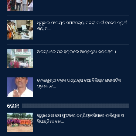
ଧୂମୂଛାଇ ପଂଚାୟତ ସମିତିସଭ୍ୟ ପଦବୀ ପାଇଁ ବିଜେପି ପ୍ରାର୍ଥୀ
ଶ୍ୟାମ…
ଅନାସ୍ଥାରେ ପଦ ହରାଇଲେ ଆମ୍ବପୁଆ ସରପଞ୍ଚ ।
ବେଲଗୁଣ୍ଠା ବ୍ଳକ ଅଧ୍ୟକ୍ଷ ତଥା ବିଶିଷ୍ଟ ରାଜନୀତିଜ୍ଞ
ପ୍ରଶାନ୍ତ…
ଖେଳ
ସ୍ୱାଧୀନତା କପ ଫୁଟବଲ ଚମ୍ପିୟାନସିପରେ ବାଲିଗୁଡା ଓ
ସିପାଞ୍ଜିରୀ ଦଳ…