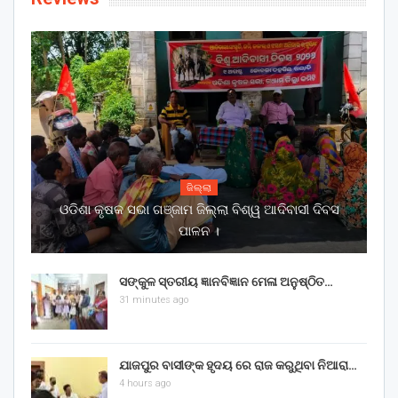
ଜିଲ୍ଲା
ଓଡିଶା କୃଷକ ସଭା ଗଞ୍ଜାମ ଜିଲ୍ଲା ବିଶ୍ୱ ଆଦିବାସୀ ଦିବସ
ପାଳନ ।
ସଙ୍କୁଳ ସ୍ତରୀୟ ଜ୍ଞାନବିଜ୍ଞାନ ମେଳା ଅନୁଷ୍ଠିତ…
31 minutes ago
ଯାଜପୁର ବାସୀଙ୍କ ହୃଦୟ ରେ ରାଜ କରୁଥିବା ନିଆରା…
4 hours ago