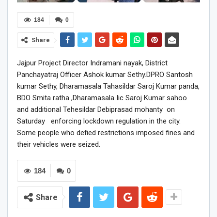
184
0
Share
Jajpur Project Director Indramani nayak, District
Panchayatraj Officer Ashok kumar Sethy.DPRO Santosh
kumar Sethy, Dharamasala Tahasildar Saroj Kumar panda,
BDO Smita ratha ,Dharamasala Iic Saroj Kumar sahoo
and additional Tehesildar Debiprasad mohanty on
Saturday enforcing lockdown regulation in the city.
Some people who defied restrictions imposed fines and
their vehicles were seized.
184
0
Share