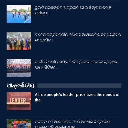
ଦୁଇଟି ପ୍ରକଳ୍ପର ଅଗ୍ରଗତି ନେଇ ଜିଲ୍ଲାପାଳଙ୍କ
ସମୀକ୍ଷା ।
୭୪ତମ ରାଜ୍ଯସ୍ତରୀୟ ପୋଲିସ ଆଥଲେଟିକ ଚମ୍ପିୟନସିପ
ଉଦଯାପିତ।
ଜାତୀୟସ୍ତରୀୟ ସଫ୍ଟ ବଲ୍ ପ୍ରତିଯୋଗିତାରେ ବ୍ରୋଞ୍ଜ
ପଦକ ଜିତିଲେ…
ଆନ୍ତର୍ଜାତୀୟ
A true people’s leader prioritizes the needs of
the…
ତନରଡ଼ା ୮ମ ଆଇଆରବିଏନର ଅଶୋକ ଦଣ୍ଡସେନା
ପାଇଲେ ୪ଟି ସ୍ବର୍ଣ୍ଣପଦକ ।