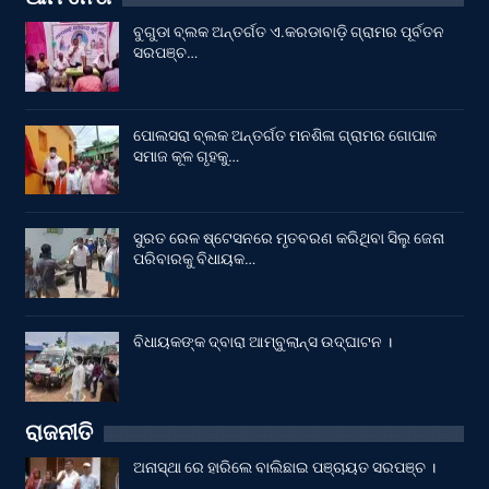
ବୁଗୁଡା ବ୍ଲକ ଅନ୍ତର୍ଗତ ଏ.କରଡାବାଡ଼ି ଗ୍ରାମର ପୂର୍ବତନ
ସରପଞ୍ଚ…
ପୋଲସରା ବ୍ଲକ ଅନ୍ତର୍ଗତ ମନଶିଳା ଗ୍ରାମର ଗୋପାଳ
ସମାଜ କୂଳ ଗୃହକୁ…
ସୁରତ ରେଳ ଷ୍ଟେସନରେ ମୃତବରଣ କରିଥିବା ସିଲୁ ଜେନା
ପରିବାରକୁ ବିଧାୟକ…
ବିଧାୟକଙ୍କ ଦ୍ବାରା ଆମ୍ବୁଲାନ୍ସ ଉଦ୍‌ଘାଟନ ।
ରାଜନୀତି
ଅନାସ୍ଥା ରେ ହାରିଲେ ବାଲିଛାଇ ପଞ୍ଚାୟତ ସରପଞ୍ଚ ।