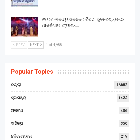
୧୨ ତମ ଜାତୀୟ ହସ୍ତତନ୍ତ ଦିବସ: ଭୁବନେଶ୍ୱରରେ
ଆକର୍ଷଣୀୟ ଫ୍ୟାଶନ୍…
PREV
NEXT
1 of 4,988
Popular Topics
ଜିଲ୍ଲା
16883
ସ୍ବାସ୍ଥ୍ୟ
1422
ଅପରାଧ
436
ସାହିତ୍ୟ
350
ଛବିରେ ଖବର
219