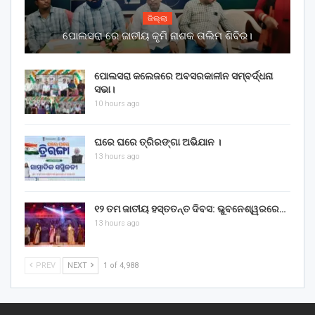
ଜିଲ୍ଲା
ପୋଲସରା ରେ ଜାତୀୟ କୃମି ନାଶକ ତାଲିମ ଶିବିର।
ପୋଲସରା କଲେଜରେ ଅବସରକାଳୀନ ସମ୍ବର୍ଦ୍ଧନା
ସଭା।
10 hours ago
ଘରେ ଘରେ ତ୍ରିରଙ୍ଗା ଅଭିଯାନ ।
13 hours ago
୧୨ ତମ ଜାତୀୟ ହସ୍ତତନ୍ତ ଦିବସ: ଭୁବନେଶ୍ୱରରେ…
13 hours ago
PREV
NEXT
1 of 4,988