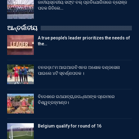
ଜାତୀୟସ୍ତରୀୟ ସଫ୍ଟ ବଲ୍ ପ୍ରତିଯୋଗିତାରେ ବ୍ରୋଞ୍ଜ
ପଦକ ଜିତିଲେ…
ଆନ୍ତର୍ଜାତୀୟ
A true people’s leader prioritizes the needs of
the…
ତନରଡ଼ା ୮ମ ଆଇଆରବିଏନର ଅଶୋକ ଦଣ୍ଡସେନା
ପାଇଲେ ୪ଟି ସ୍ବର୍ଣ୍ଣପଦକ ।
ବିଦେଶରେ ରଥଯାତ୍ରା,ଜଗନ୍ନାଥଙ୍କ ପ୍ରେମରେ
ବିଶ୍ୱବ୍ରହ୍ମାଣ୍ଡ।
Belgium qualify for round of 16