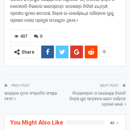
କୋଠାବାଡି ବିଭାଗର ଭାରପ୍ରାପ୍ତ ଉପଖଣ୍ଡ ନିର୍ବାହୀ ଯନ୍ତ୍ରୀ
ପ୍ରଦୀପ କୁମାର ଶତପଥୀ, ଜିଲ୍ଲା ଇ-ଗଭର୍ଣ୍ଣାନ୍ସ ପରିଚାଳକ ଗୁରୁ
ପ୍ରସାଦ ଦୋରା ପ୍ରମୁଖ ଉପସ୍ଥିତ ଥିଲେ।
407
0
Share
PREV POST
NEXT POST
ରାଜ୍ୟରେ ନୂତନ ସଂକ୍ରମିତ ସଂଖ୍ୟା
ଦିବ୍ୟରଞ୍ଜନ ଓ ଅଯୋଧ୍ୟା ବିଜେଡି
୧୫୭୮।
ଜିଲ୍ଲା ଯୁବ ସମ୍ପାଦକ ଭାବେ ଦାୟିତ୍ଵ
ଗ୍ରହଣ କଲେ ।
You Might Also Like
All