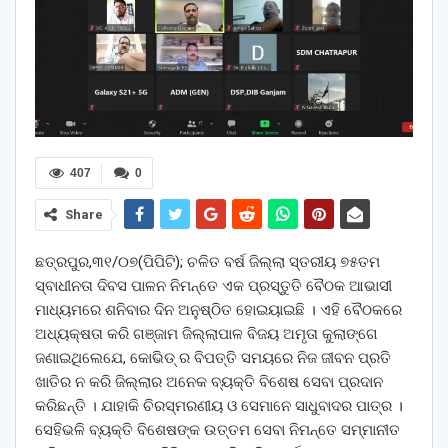
407
0
Share
ଛତ୍ରପୁର,୩୧/୦୭(ପିପିଟି); ଚଳିତ ବର୍ଷ ଜିଲ୍ଲା ସ୍ତରୀୟ ୭୫ତମ
ସ୍ବାଧୀନତା ଦିବସ ପାଳନ ନିମନ୍ତେ ଏକ ପ୍ରସ୍ତୁତି ବୈଠକ ଆଭାସୀ
ମାଧ୍ୟମରେ ଶନିବାର ଦିନ ଅନୁଷ୍ଠିତ ହୋଇୟାଇଛି । ଏହି ବୈଠକରେ
ଅଧ୍ୟକ୍ଷତା କରି ଗଞ୍ଜାମ ଜିଲ୍ଲାପାଳ ବିଜୟ ଅମୃତା କୁଲାଙ୍ଗେ
ଜଣାଇଥିଲେଯେ, କୋଭିଡ୍ ର ବିପତ୍ତି ସମୟରେ ନିଜ ଜୀବନ ପ୍ରତି
ଖାତିର ନ କରି ଜିଲ୍ଲାର ଅନେକ ବ୍ୟକ୍ତି ବିଶେଷ ସେବା ପ୍ରଦାନ
କରିଛନ୍ତି । ଯାହାକି ଚିରସ୍ମରଣୀୟ ଓ ସେମାନେ ସାଧୁବାଦର ପାତ୍ର ।
ସେହିଭଳି ବ୍ୟକ୍ତି ବିଶେଷଙ୍କ ଉତ୍ତମ ସେବା ନିମନ୍ତେ ସମ୍ମାନୀତ