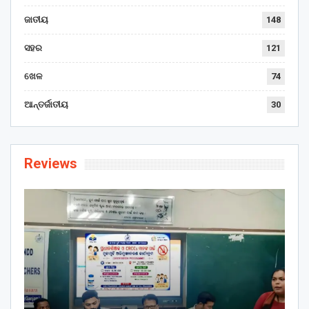
ଜାତୀୟ
148
ସହର
121
ଖେଳ
74
ଆନ୍ତର୍ଜାତୀୟ
30
Reviews