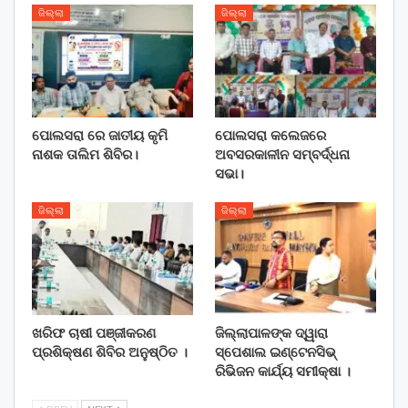
ଜିଲ୍ଲା
ଜିଲ୍ଲା
ପୋଲସରା ରେ ଜାତୀୟ କୃମି
ପୋଲସରା କଲେଜରେ
ନାଶକ ତାଲିମ ଶିବିର।
ଅବସରକାଳୀନ ସମ୍ବର୍ଦ୍ଧନା
ସଭା।
ଜିଲ୍ଲା
ଜିଲ୍ଲା
ଖରିଫ ଚାଷୀ ପଞ୍ଜୀକରଣ
ଜିଲ୍ଲାପାଳଙ୍କ ଦ୍ୱାରା
ପ୍ରଶିକ୍ଷଣ ଶିବିର ଅନୁଷ୍ଠିତ ।
ସ୍ପେଶାଲ ଇଣ୍ଟେନସିଭ୍
ରିଭିଜନ କାର୍ଯ୍ୟ ସମୀକ୍ଷା ।