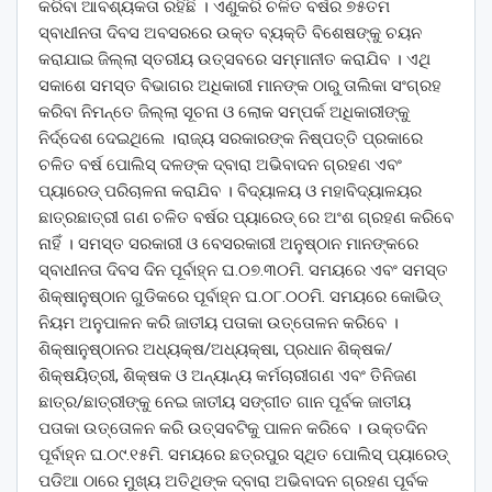
କରିବା ଆବଶ୍ୟକତା ରହିଛି । ଏଣୁକରି ଚଳିତ ବର୍ଷର ୭୫ତମ
ସ୍ବାଧୀନତା ଦିବସ ଅବସରରେ ଉକ୍ତ ବ୍ୟକ୍ତି ବିଶେଷଙ୍କୁ ଚୟନ
କରାଯାଇ ଜିଲ୍ଲା ସ୍ତରୀୟ ଉତ୍ସବରେ ସମ୍ମାନୀତ କରାଯିବ । ଏଥି
ସକାଶେ ସମସ୍ତ ବିଭାଗର ଅଧିକାରୀ ମାନଙ୍କ ଠାରୁ ତାଲିକା ସଂଗ୍ରହ
କରିବା ନିମନ୍ତେ ଜିଲ୍ଲା ସୂଚନା ଓ ଲୋକ ସମ୍ପର୍କ ଅଧିକାରୀଙ୍କୁ
ନିର୍ଦ୍ଦେଶ ଦେଇଥିଲେ ।ରାଜ୍ୟ ସରକାରଙ୍କ ନିଷ୍ପତ୍ତି ପ୍ରକାରେ
ଚଳିତ ବର୍ଷ ପୋଲିସ୍ ଦଳଙ୍କ ଦ୍ବାରା ଅଭିବାଦନ ଗ୍ରହଣ ଏବଂ
ପ୍ୟାରେଡ୍ ପରିଚାଳନା କରାଯିବ । ବିଦ୍ୟାଳୟ ଓ ମହାବିଦ୍ୟାଳୟର
ଛାତ୍ରଛାତ୍ରୀ ଗଣ ଚଳିତ ବର୍ଷର ପ୍ୟାରେଡ୍ ରେ ଅଂଶ ଗ୍ରହଣ କରିବେ
ନାହିଁ । ସମସ୍ତ ସରକାରୀ ଓ ବେସରକାରୀ ଅନୁଷ୍ଠାନ ମାନଙ୍କରେ
ସ୍ବାଧୀନତା ଦିବସ ଦିନ ପୂର୍ବାହ୍ନ ଘ.୦୭.୩୦ମି. ସମୟରେ ଏବଂ ସମସ୍ତ
ଶିକ୍ଷାନୁଷ୍ଠାନ ଗୁଡିକରେ ପୂର୍ବାହ୍ନ ଘ.୦୮.୦୦ମି. ସମୟରେ କୋଭିଡ୍
ନିୟମ ଅନୁପାଳନ କରି ଜାତୀୟ ପତାକା ଉତ୍ତୋଳନ କରିବେ ।
ଶିକ୍ଷାନୁଷ୍ଠାନର ଅଧ୍ୟକ୍ଷ/ଅଧ୍ୟକ୍ଷା, ପ୍ରଧାନ ଶିକ୍ଷକ/
ଶିକ୍ଷୟିତ୍ରୀ, ଶିକ୍ଷକ ଓ ଅନ୍ୟାନ୍ୟ କର୍ମଚାରୀଗଣ ଏବଂ ତିନିଜଣ
ଛାତ୍ର/ଛାତ୍ରୀଙ୍କୁ ନେଇ ଜାତୀୟ ସଙ୍ଗୀତ ଗାନ ପୂର୍ବକ ଜାତୀୟ
ପତାକା ଉତ୍ତୋଳନ କରି ଉତ୍ସବଟିକୁ ପାଳନ କରିବେ । ଉକ୍ତଦିନ
ପୂର୍ବାହ୍ନ ଘ.୦୯.୧୫ମି. ସମୟରେ ଛତ୍ରପୁର ସ୍ଥିତ ପୋଲିସ୍ ପ୍ୟାରେଡ୍
ପଡିଆ ଠାରେ ମୁଖ୍ୟ ଅତିଥିଙ୍କ ଦ୍ବାରା ଅଭିବାଦନ ଗ୍ରହଣ ପୂର୍ବକ