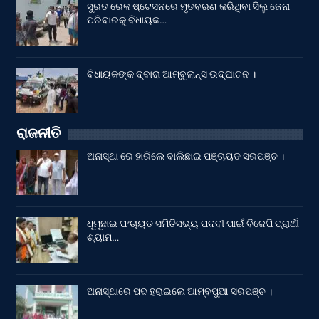
ସୁରତ ରେଳ ଷ୍ଟେସନରେ ମୃତବରଣ କରିଥିବା ସିଲୁ ଜେନା
ପରିବାରକୁ ବିଧାୟକ…
ବିଧାୟକଙ୍କ ଦ୍ବାରା ଆମ୍ବୁଲାନ୍ସ ଉଦ୍‌ଘାଟନ ।
ରାଜନୀତି
ଅନାସ୍ଥା ରେ ହାରିଲେ ବାଲିଛାଇ ପଞ୍ଚାୟତ ସରପଞ୍ଚ ।
ଧୂମୂଛାଇ ପଂଚାୟତ ସମିତିସଭ୍ୟ ପଦବୀ ପାଇଁ ବିଜେପି ପ୍ରାର୍ଥୀ
ଶ୍ୟାମ…
ଅନାସ୍ଥାରେ ପଦ ହରାଇଲେ ଆମ୍ବପୁଆ ସରପଞ୍ଚ ।