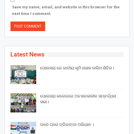
Save my name, email, and website in this browser for the
next time I comment.
Latest News
ପୋଲସରା ରେ ଜାତୀୟ କୃମି ନାଶକ ତାଲିମ ଶିବିର।
ପୋଲସରା କଲେଜରେ ଅବସରକାଳୀନ ସମ୍ବର୍ଦ୍ଧନା
ସଭା।
ଘରେ ଘରେ ତ୍ରିରଙ୍ଗା ଅଭିଯାନ ।