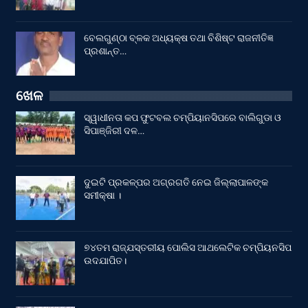
ବେଲଗୁଣ୍ଠା ବ୍ଳକ ଅଧ୍ୟକ୍ଷ ତଥା ବିଶିଷ୍ଟ ରାଜନୀତିଜ୍ଞ
ପ୍ରଶାନ୍ତ…
ଖେଳ
ସ୍ୱାଧୀନତା କପ ଫୁଟବଲ ଚମ୍ପିୟାନସିପରେ ବାଲିଗୁଡା ଓ
ସିପାଞ୍ଜିରୀ ଦଳ…
ଦୁଇଟି ପ୍ରକଳ୍ପର ଅଗ୍ରଗତି ନେଇ ଜିଲ୍ଲାପାଳଙ୍କ
ସମୀକ୍ଷା ।
୭୪ତମ ରାଜ୍ଯସ୍ତରୀୟ ପୋଲିସ ଆଥଲେଟିକ ଚମ୍ପିୟନସିପ
ଉଦଯାପିତ।