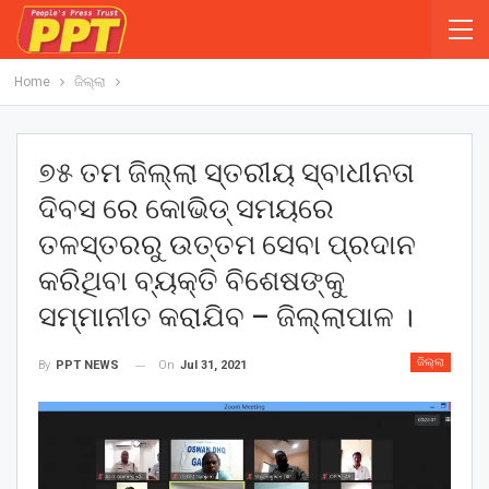
Home
ଜିଲ୍ଲା
୭୫ ତମ ଜିଲ୍ଲା ସ୍ତରୀୟ ସ୍ବାଧୀନତା
ଦିବସ ରେ କୋଭିଡ୍ ସମୟରେ
ତଳସ୍ତରରୁ ଉତ୍ତମ ସେବା ପ୍ରଦାନ
କରିଥିବା ବ୍ୟକ୍ତି ବିଶେଷଙ୍କୁ
ସମ୍ମାନୀତ କରାଯିବ – ଜିଲ୍ଲାପାଳ ।
ଜିଲ୍ଲା
On
Jul 31, 2021
By
PPT NEWS