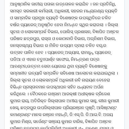
ଆନୁଷ୍ଠାନିକ ଜାତୀୟ ପତାକା ଉତ୍ତୋଳନ କରାଯିବ । ଜନ ପ୍ରତିନିଧି,
ସମସ୍ତ ସରକାରୀ କର୍ମଚାରୀ, ଅଧିକାରୀ, ସହରର ମାନ୍ୟଗଣ୍ୟ ବ୍ୟକ୍ତି
ଓ ସାମ୍ବାଦିକ ପ୍ରମୁଖ ବ୍ୟକ୍ତି ବିଶେଷଙ୍କ ଉପସ୍ଥିତିରେ ଚଳିତ
ବର୍ଷର ପ୍ୟାରେଡ୍ ଅନୁଷ୍ଠିତ ହେବା ନିମନ୍ତେ ସ୍ଥିର କରାଗଲା । ଜିଲ୍ଲା
ସୂଚନା ଓ ଲୋକସମ୍ପର୍କ ବିଭାଗ, ପୋଲିସ୍ ପ୍ରଶାସନ, ବିଜ୍ଞାପିତ ଅଞ୍ଚଳ
ପରିଷଦ ଛତ୍ରପୁର, ରାସ୍ତା ଓ କୋଠାବାଡି ବିଭାଗ, ଅଗ୍ନିଶମ ବିଭାଗ,
ଜନସ୍ବାସ୍ଥ୍ୟ ବିଭାଗ ର ମିଳିତ ଉଦ୍ୟମ ଦ୍ବାରା ଚଳିତ ବର୍,ର
ଉତ୍ସବ ପାଳିତ ହେବ । ପ୍ୟାରେଡ୍ ଅଭ୍ୟାସ, ରାମଧୂନ୍, ପ୍ୟାରେଡ୍
ପଡିଆ ଓ ଏହାର ଚତୁଃପାର୍ଶ୍ବ ସଫେଇ, ନିମନ୍ତ୍ରଣ ପତ୍ର
ଆବଣ୍ଟନ,ଉତ୍ତମ ସେବା ୟୋଗାଇ ଥିବା ବ୍ୟକ୍ତି ବିଶେଷଙ୍କୁ
ସମ୍ମାନୀତ ଇତ୍ୟାଦି ସମ୍ପର୍କିତ ସବିଶେଷ ଆଲୋଚନା କରାଯାଇଥିଲା ।
ଜିଲ୍ଲା ସୂଚନା ଓ ଲୋକସମ୍ପର୍କ ଅଧିକାରୀ ରବି ନାରାୟଣ ବେହେରା
ବିଭିନ୍ନ ପ୍ରସ୍ତାବମାନ ଉପସ୍ଥାପନ ସହିତ ଧନ୍ୟବାଦ ଅର୍ପଣ
କରିଥିଲେ । ବୈଠକରେ ଗଞ୍ଜାମ ଆରକ୍ଷୀ ଅଧୀକ୍ଷକ ବ୍ରିଜେଶ
କୁମାର ରାୟ, ଅତିରିକ୍ତ ଜିଲ୍ଲାପାଳ ଅମୀୟ କୁମାର ସାହୁ, ଲୀନା କୁମାରୀ
ଖେସ୍, ଛତ୍ରପୁର ଉପଜିଲ୍ଲାପାଳ ପ୍ରିୟରଞ୍ଜନ ପୃଷ୍ଟି, ଆସିଷ୍ଟାଣ୍ଟ
କମାଣ୍ଡାଣ୍ଟ ମାନସ ରଞ୍ଜନ ମହାନ୍ତି, ଡି.ଏସ୍.ପି. ଡି.ଆଇ.ବି. ଅଜୟ
କୁମାର ମିଶ୍ର, ସର୍ଜେଣ୍ଟ ସଞ୍ଜୟ କୁମାର ବାରିକ, ବିଜ୍ଞାପିତ ଅଞ୍ଚଳ
ପରିଷଦ ଛତ୍ରପୁର କାର୍ଯ୍ୟନିର୍ବାହୀ ଅଧିକାରୀ ଏନ୍. ଗଣେଶ, ରାସ୍ତା ଓ