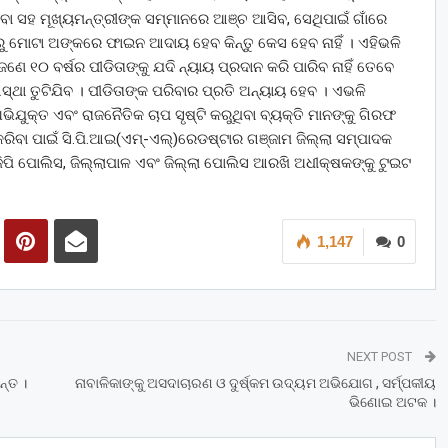
 ସହ ମୂଖ୍ୟମନ୍ତ୍ରୀଙ୍କ ସମ୍ମାନରେ ଆଞ୍ଚ ଆସିବ, ସେଥିପାଇଁ ଗାଁରେ
ାରୁ ମୋଟା ଅଙ୍କରେ ଫାଇନ ଆଦାୟ ହେବ କିନ୍ତୁ କେସ ହେବ ନାହିଁ । ଏହିଭଳି
୦ ବର୍ଷର ପୀଡିତାଙ୍କୁ ଯଦି ନ୍ୟାୟ ପ୍ରଦାନ କରି ପାରିବ ନାହିଁ ତେବେ
ଥା ତୁଟିଯିବ । ପୀଡିତାଙ୍କ ପରିବାର ପ୍ରତି ଅନ୍ୟାୟ ହେବ । ଏଭଳି
ିଯୁକ୍ତ ଏବଂ ରାଜନୈତିକ ଚାପ ସୃଷ୍ଟି କରୁଥିବା ବ୍ୟକ୍ତି ମାନଙ୍କୁ ଗିରଫ
 କରିବା ପାଇଁ ସି.ପି.ଆଇ(ଏମ୍-ଏଲ୍)ରେଡଷ୍ଟାର ଗଞ୍ଜାମ ଜିଲ୍ଲା ସମ୍ପାଦକ
ିଜିପି ପୋଲିସ, ଜିଲ୍ଲାପାଳ ଏବଂ ଜିଲ୍ଲା ପୋଲିସ ଆରଖି ଅଧୀକ୍ଷକଙ୍କୁ ଟୁଇଟ
1,147
0
NEXT POST
୍ତ ।
ନାବାଳିକାଙ୍କୁ ଅସଦାଚାରଣ ଓ ଦୁର୍ଷ୍କମ ଉଦ୍ୟମ ଅଭିଯୋଗ , ସର୍ମ୍ପକୀୟ
ଭିଣୋଇ ଅଟକ ।