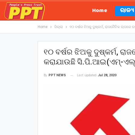
Home
ରାଜ୍
Home
ଜିଲ୍ଲା
୧୦ ବର୍ଷର ଝିଅକୁ ଦୁଷ୍କର୍ମ, ରାଜନୈତିକ ଚାପର
୧୦ ବର୍ଷର ଝିଅକୁ ଦୁଷ୍କର୍ମ, 
କରାଯାଉଛି ସି.ପି.ଆଇ(ଏମ୍-ଏଲ
Last updated
Jul 28, 2020
By
PPT NEWS