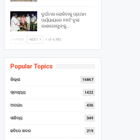
ଦୁର୍ଘଟଣା ରୋକିବାକୁ ପ୍ରଥମ
ପର୍ଯ୍ୟାୟରେ ୭୫ଟି ବୁଲା
ଗାଈଗୋରୁଙ୍କୁ…
PREV
NEXT
1 of 4,982
Popular Topics
ଜିଲ୍ଲା
16867
ସ୍ବାସ୍ଥ୍ୟ
1422
ଅପରାଧ
436
ସାହିତ୍ୟ
349
ଛବିରେ ଖବର
219