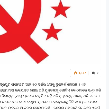
1,147
0
୍ରପୁର ଗ୍ରାମରେ ଆଜି ୧୦ ବର୍ଷର ଝିଅକୁ ଦୁଷ୍କର୍ମ ହୋଇଛି । ଏହି
୍ରାମବାସୀ ଉତ୍ୟକ୍ତ ହୋଇ ଅଭିଯୁକ୍ତଙ୍କୁ ଗୋଟିଏ କୋଠରୀରେ ବନ୍ଦ କରି
ପୀଡିତାଙ୍କୁ ନ୍ୟାୟ ପ୍ରଦାନ କରାଯିବ କହି ଅଭିଯୁକ୍ତଙ୍କୁ ଥାନାକୁ ଧରି ଗଲେ ।
ଣ୍ଡଳୀର ଶାସକଦଳର ଜଣେ ଟାଣୁଆ ଯୁବନେତା ହୋଇଥିବାରୁ କିଛି ସମୟରେ ଉପର
ସମସ୍ତ ଉଦ୍ୟମ ଆରମ୍ଭ ହୋଇଯାଇଛି । କରୋନା ମହାମାରୀ ସମୟରେ ଏପରି