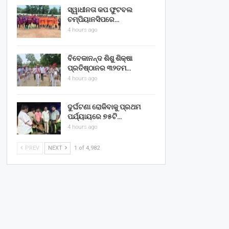
ସ୍ୱାଧୀନତା କପ ଫୁଟବଲ
ଚମ୍ପିୟାନସିପରେ…
4 hours ago
ବିବେକାନନ୍ଦ ଶିଶୁ ଶିକ୍ଷା
ପ୍ରତିଷ୍ଠାନର ୩୨ତମ…
4 hours ago
ଦୁର୍ଘଟଣା ରୋକିବାକୁ ପ୍ରଥମ
ପର୍ଯ୍ୟାୟରେ ୭୫ଟି…
4 hours ago
PREV
NEXT
1 of 4,982