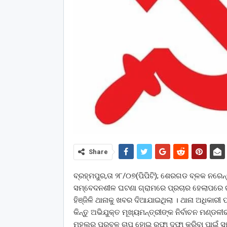
Share
ବ୍ରହ୍ମପୁର,ତା ୨୮/୦୭(ପିପିଟି); ଶେରଗଡ ବ୍ଳକ ନରେନ୍ଦ
ସମ୍ବେଦନଶୀଳ ଘଟଣା ଗ୍ରାମରେ ପ୍ରଚାର ହେଲାପରେ ଗ
ହିଞ୍ଜିଳି ଥାନାକୁ ଖବର ଦିଆଯାଇଥିଲା । ଥାନା ଅଧିକାରୀ 
କିନ୍ତୁ ଅଭିଯୁକ୍ତ ମୂଖ୍ୟମନ୍ତ୍ରୀଙ୍କ ନିର୍ବାଚନ ମ
ମହଲରୁ ପ୍ରବଳ ଚାପ ହୋଇ ରଫା ଦଫା କରିବା ପାଇଁ 