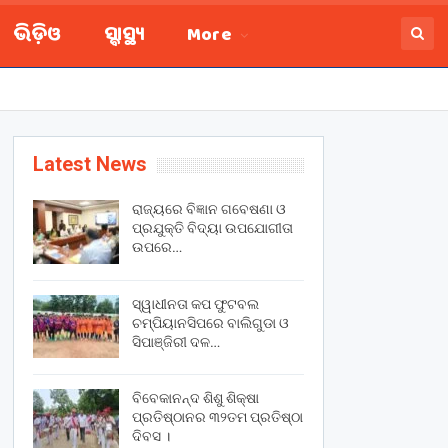
ଭିଡ଼ିଓ
ସ୍ବାସ୍ଥ୍ୟ
More
Latest News
ରାଜ୍ୟରେ ବିଜ୍ଞାନ ଗବେଷଣା ଓ
ପ୍ରଯୁକ୍ତି ବିଦ୍ୟା ଉପଯୋଗୀତା
ଉପରେ…
ସ୍ୱାଧୀନତା କପ ଫୁଟବଲ
ଚମ୍ପିୟାନସିପରେ ବାଲିଗୁଡା ଓ
ସିପାଞ୍ଜିରୀ ଦଳ…
ବିବେକାନନ୍ଦ ଶିଶୁ ଶିକ୍ଷା
ପ୍ରତିଷ୍ଠାନର ୩୨ତମ ପ୍ରତିଷ୍ଠା
ଦିବସ ।