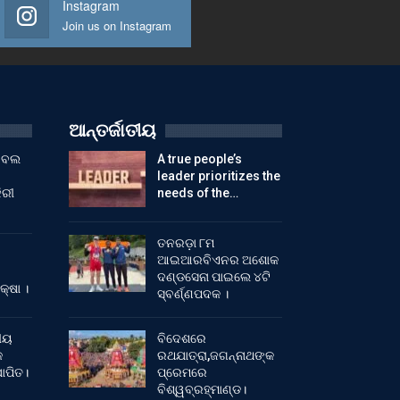
Instagram
Join us on Instagram
ଆନ୍ତର୍ଜାତୀୟ
ୁଟବଲ
A true people’s
leader prioritizes the
ିରୀ
needs of the…
ତନରଡ଼ା ୮ମ
ଆଇଆରବିଏନର ଅଶୋକ
ଦଣ୍ଡସେନା ପାଇଲେ ୪ଟି
କ୍ଷା ।
ସ୍ବର୍ଣ୍ଣପଦକ ।
ୀୟ
ବିଦେଶରେ
କ
ରଥଯାତ୍ରା,ଜଗନ୍ନାଥଙ୍କ
ାପିତ।
ପ୍ରେମରେ
ବିଶ୍ୱବ୍ରହ୍ମାଣ୍ଡ।