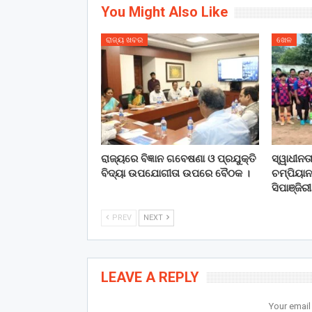
You Might Also Like
ରାଜ୍ୟ ଖବର
ଖେଳ
ରାଜ୍ୟରେ ବିଜ୍ଞାନ ଗବେଷଣା ଓ ପ୍ରଯୁକ୍ତି
ସ୍ୱାଧୀନ
ବିଦ୍ୟା ଉପଯୋଗୀତା ଉପରେ ବୈଠକ ।
ଚମ୍ପିୟାନ
ସିପାଞ୍ଜିର
PREV
NEXT
LEAVE A REPLY
Your email