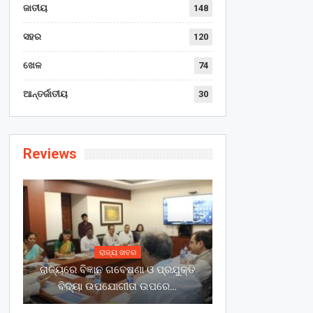
ଜାତୀୟ
148
ସହର
120
ଖେଳ
74
ଆନ୍ତର୍ଜାତୀୟ
30
Reviews
ରାଜ୍ୟ ଖବର
ରାଜ୍ୟରେ ବିଜ୍ଞାନ ଗବେଷଣା ଓ ପ୍ରଯୁକ୍ତି
ବିଦ୍ୟା ଉପଯୋଗୀତା ଉପରେ…