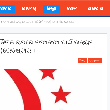
ୟ ଖବର
ଜାତୀୟ
ଜିଲ୍ଲା
ଖେଳ
ଅପରାଧ
େ ରଫାଦଫା ପାଇଁ ଉଦ୍ୟମ କରାଯାଉଛି ସି.ପି.ଆଇ(ଏମ୍-ଏଲ୍)ରେଡଷ୍ଟାର ।
ରାଜନୈତିକ ଚାପରେ ରଫାଦଫା ପାଇଁ ଉଦ୍ୟମ
୍)ରେଡଷ୍ଟାର ।
ଜିଲ୍ଲା
ରାଜ୍ୟ ଖବର