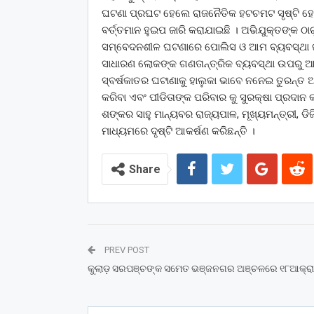
ଘଟଣା ପ୍ରଘଟ ହେଲେ ରାଜନୈତିକ ହଟଚମଟ ସୃଷ୍ଟି ହେବା
ବର୍ତ୍ତମାନ ହୁଇପ ଜାରି କରାଯାଇଛି । ଅଭିଯୁକ୍ତଙ୍କ ଠ
ସମ୍ବେଦନଶୀଳ ଘଟଣାରେ ପୋଲିସ ଓ ଆମ ବ୍ୟବସ୍ଥା ଜଣେ ୧
ସାଧାରଣ ଲୋକଙ୍କ ଗଣତାନ୍ତ୍ରିକ ବ୍ୟବସ୍ଥା ଉପରୁ ଆସ୍
ସ୍ବର୍ଷକାତର ଘଟାଣାକୁ ହାଲୁକା ଭାବେ ନନେଇ ତୁରନ୍ତ ଅଭ
କରିବା ଏବଂ ପୀଡିତାଙ୍କ ପରିବାର କୁ ସୁରକ୍ଷା ପ୍ରଦାନ
ଶଙ୍କର ସାହୁ ମାନ୍ୟବର ରାଜ୍ୟପାଳ, ମୂଖ୍ୟମନ୍ତ୍ରୀ, ଡ
ମାଧ୍ୟମରେ ଦୃଷ୍ଟି ଆକର୍ଷଣ କରିଛନ୍ତି ।
Share
PREV POST
କୁଲାଡ଼ ସରପଞ୍ଚଙ୍କ ସମେତ ଭଞ୍ଜନଗର ଅଞ୍ଚଳରେ ୧୮ଆକ୍ରାନ