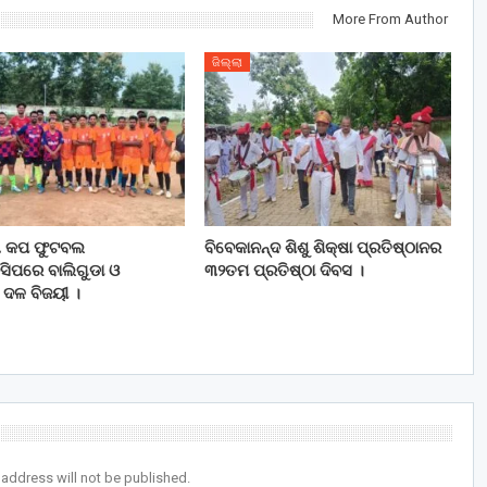
More From Author
ଜିଲ୍ଲା
ତା କପ ଫୁଟବଲ
ବିବେକାନନ୍ଦ ଶିଶୁ ଶିକ୍ଷା ପ୍ରତିଷ୍ଠାନର
ସିପରେ ବାଲିଗୁଡା ଓ
୩୨ତମ ପ୍ରତିଷ୍ଠା ଦିବସ ।
ୀ ଦଳ ବିଜୟୀ ।
 address will not be published.