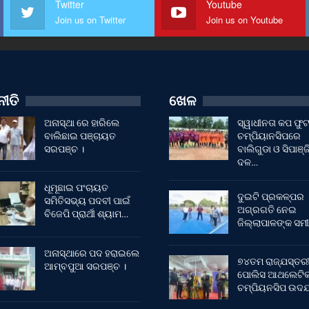
Twitter
Youtube
Join us on Twitter
Join us on Youtube
ୀତି
ଖେଳ
ଅନାସ୍ଥା ରେ ହାରିଲେ
ସ୍ୱାଧୀନତା କପ ଫ
ବାଲିଛାଇ ପଞ୍ଚାୟତ
ଚମ୍ପିୟାନସିପରେ
ସରପଞ୍ଚ ।
ବାଲିଗୁଡା ଓ ସିପାଞ୍ଜ
ଦଳ…
ଧୂମୂଛାଇ ପଂଚାୟତ
ଦୁଇଟି ପ୍ରକଳ୍ପର
ସମିତିସଭ୍ୟ ପଦବୀ ପାଇଁ
ଅଗ୍ରଗତି ନେଇ
ବିଜେପି ପ୍ରାର୍ଥୀ ଶ୍ୟାମ…
ଜିଲ୍ଲାପାଳଙ୍କ ସମୀ
ଅନାସ୍ଥାରେ ପଦ ହରାଇଲେ
୭୪ତମ ରାଜ୍ଯସ୍ତର
ଆମ୍ବପୁଆ ସରପଞ୍ଚ ।
ପୋଲିସ ଆଥଲେଟି
ଚମ୍ପିୟନସିପ ଉଦଯ