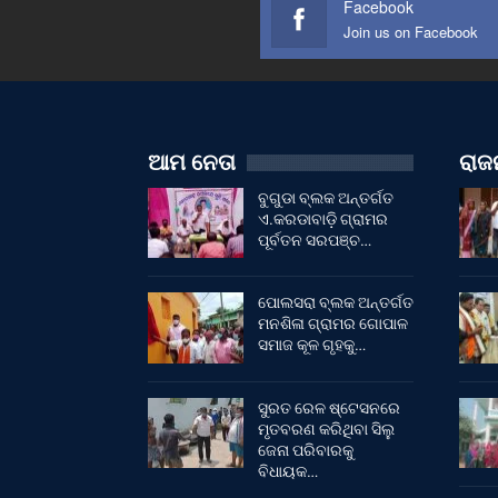
Facebook
Join us on Facebook
ଆମ ନେତା
ରାଜନ
ବୁଗୁଡା ବ୍ଲକ ଅନ୍ତର୍ଗତ
ଏ.କରଡାବାଡ଼ି ଗ୍ରାମର
ପୂର୍ବତନ ସରପଞ୍ଚ…
ପୋଲସରା ବ୍ଲକ ଅନ୍ତର୍ଗତ
ମନଶିଳା ଗ୍ରାମର ଗୋପାଳ
ସମାଜ କୂଳ ଗୃହକୁ…
ସୁରତ ରେଳ ଷ୍ଟେସନରେ
ମୃତବରଣ କରିଥିବା ସିଲୁ
ଜେନା ପରିବାରକୁ
ବିଧାୟକ…