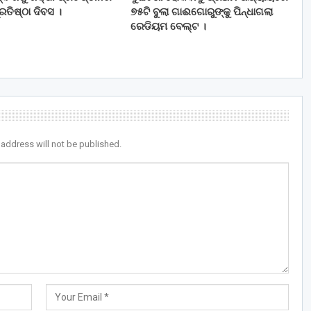
ତିଷ୍ଠା ଦିବସ ।
୭୫ଟି ବୁଲା ଗାଈଗୋରୁଙ୍କୁ ପିନ୍ଧାଗଲା
ରେଡିୟମ ବେଲ୍ଟ ।
 address will not be published.