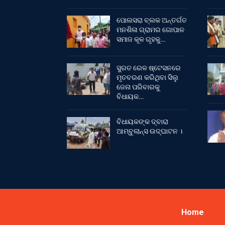
ପୋଲସରା ବ୍ଲକ ଅନ୍ତର୍ଗତ
ମନଶିଳା ଗ୍ରାମର ଗୋପାଳ
ସମାଜ କୂଳ ଗୃହକୁ…
ସୁରତ ରେଳ ଷ୍ଟେସନରେ
ମୃତବରଣ କରିଥିବା ସିଲୁ
ଜେନା ପରିବାରକୁ
ବିଧାୟକ…
ବିଧାୟକଙ୍କ ଦ୍ବାରା
ଆମ୍ବୁଲାନ୍ସ ଉଦ୍‌ଘାଟନ ।
Home