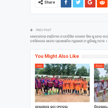
Share
PREV POST
କୋଙ୍କରଡ଼ା ହସ୍ପିଟାଲ ଓ ମେଡ଼ିସିନ ଦୋକାନ ସିଲ କୁ ନେଇ ଉତ
ତହସିଲଦାର ସମେତ ପ୍ରଶାସନିକ ଅଧିକାରୀ ଓ ପୁଲିସକୁ ଅଟକ ।
You Might Also Like
ଖେଳ
ଜିଲ୍ଲା
ସ୍ୱାଧୀନତା କପ ଫୁଟବଲ
ବିବେକାନନ୍