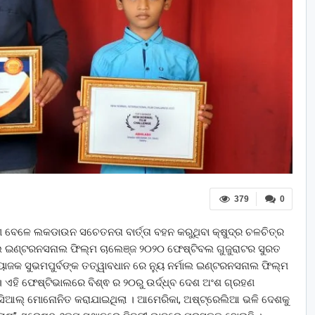
379
0
ମଣ ବେଳେ ଲକଡାଉନ ସଚେତନତା ବାର୍ତ୍ତା ବହନ କରୁଥିବା କ୍ଷୁଦ୍ର ଚଳଚିତ୍ର
୍ମାଲ ଇଣ୍ଟରନସନାଲ ଫିଲ୍ମ ଚାଲେଞ୍ଜ ୨୦୨୦ ଫେଷ୍ଟିବଲ ଗୁଜୁରାଟର ସୁରତ
 ସୁଭମପୁର୍ବଙ୍କ ତତ୍ୱାବଧାନ ରେ ନ୍ୟୁ ନର୍ମାଲ ଇଣ୍ଟରନସନାଲ ଫିଲ୍ମ
ି ଫେଷ୍ଟିଭାଲରେ ବିଶ୍ଵ ର ୨୦ରୁ ଉର୍ଦ୍ଧ୍ବ ଦେଶ ଅଂଶ ଗ୍ରହଣ
ଅଫିସିଆଲ୍ ମୋନୋନିତ କରାଯାଇଥିଲା । ଆମେରିକା, ଅଷ୍ଟ୍ରେଲିଆ ଭଳି ଦେଶକୁ