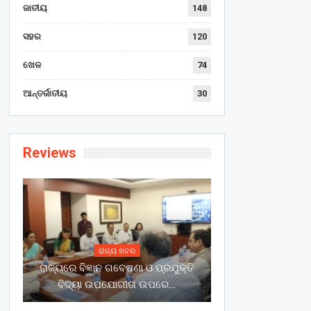
ଜାତୀୟ
148
ସହର
120
ଖେଳ
74
ଆନ୍ତର୍ଜାତୀୟ
30
Reviews
ରାଜ୍ୟ ଖବର
ରାଜ୍ୟରେ ବିଜ୍ଞାନ ଗବେଷଣା ଓ ପ୍ରଯୁକ୍ତି
ବିଦ୍ୟା ଉପଯୋଗୀତା ଉପରେ…