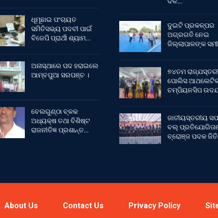
ଦଳ…
ଧୂମୂଛାଇ ପଂଚାୟତ
ଦୁଇଟି ପ୍ରକଳ୍ପର
ସମିତିସଭ୍ୟ ପଦବୀ ପାଇଁ
ଅଗ୍ରଗତି ନେଇ
ବିଜେପି ପ୍ରାର୍ଥୀ ଶ୍ୟାମ…
ଜିଲ୍ଲାପାଳଙ୍କ ସମୀ
ଅନାସ୍ଥାରେ ପଦ ହରାଇଲେ
୭୪ତମ ରାଜ୍ଯସ୍ତର
ଆମ୍ବପୁଆ ସରପଞ୍ଚ ।
ପୋଲିସ ଆଥଲେଟି
ଚମ୍ପିୟନସିପ ଉଦଯ
ବେଲଗୁଣ୍ଠା ବ୍ଳକ
ଜାତୀୟସ୍ତରୀୟ ସଫ
ଅଧ୍ୟକ୍ଷ ତଥା ବିଶିଷ୍ଟ
ବଲ୍ ପ୍ରତିଯୋଗିତା
ରାଜନୀତିଜ୍ଞ ପ୍ରଶାନ୍ତ…
ବ୍ରୋଞ୍ଜ ପଦକ ଜିତ
About Us
Contact Us
Privacy Policy
Sit