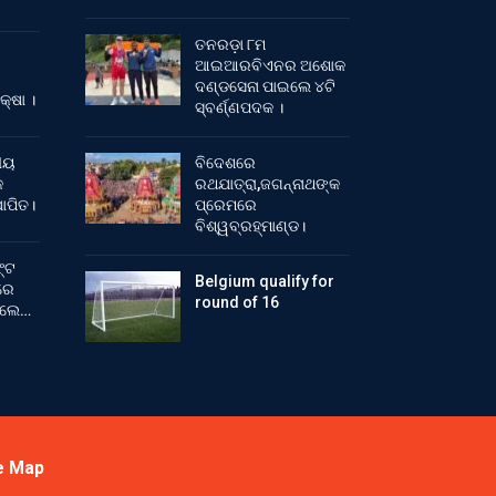
ତନରଡ଼ା ୮ମ
ଆଇଆରବିଏନର ଅଶୋକ
ଦଣ୍ଡସେନା ପାଇଲେ ୪ଟି
କ୍ଷା ।
ସ୍ବର୍ଣ୍ଣପଦକ ।
ୀୟ
ବିଦେଶରେ
କ
ରଥଯାତ୍ରା,ଜଗନ୍ନାଥଙ୍କ
ାପିତ।
ପ୍ରେମରେ
ବିଶ୍ୱବ୍ରହ୍ମାଣ୍ଡ।
୍ଟ
Belgium qualify for
ରେ
round of 16
ିଲେ…
e Map