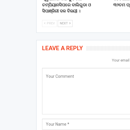
ଚମ୍ପିୟାନସିପରେ ବାଲିଗୁଡା ଓ
୩୨ତମ ପ୍ର
ସିପାଞ୍ଜିରୀ ଦଳ ବିଜୟୀ ।
PREV
NEXT
LEAVE A REPLY
Your email