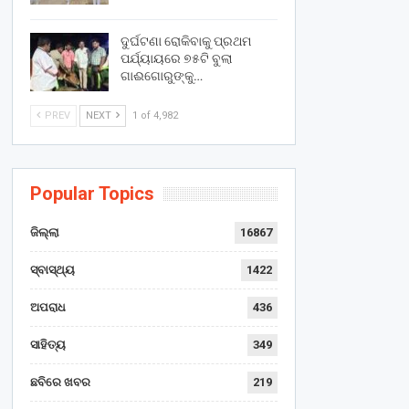
ଦୁର୍ଘଟଣା ରୋକିବାକୁ ପ୍ରଥମ
ପର୍ଯ୍ୟାୟରେ ୭୫ଟି ବୁଲା
ଗାଈଗୋରୁଙ୍କୁ…
PREV
NEXT
1 of 4,982
Popular Topics
ଜିଲ୍ଲା
16867
ସ୍ବାସ୍ଥ୍ୟ
1422
ଅପରାଧ
436
ସାହିତ୍ୟ
349
ଛବିରେ ଖବର
219