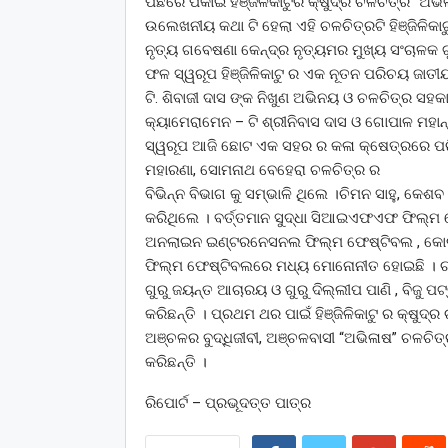
ପଛରେ ପକାଇ ହିଞ୍ଜିଳିକାଟୁର କ୍ଷୁଦ୍ର ଚଳଚିତ୍ର “ଅଭ
ଉଲେଖନୀୟ କଥା ଟି ହେଲା ଏହି ଚଳଚିତ୍ରଟି ହିଞ୍ଜିଳିକାଟ
ନୃତ୍ୟ ଗବେଷଣା କେନ୍ଦ୍ର ନୃତ୍ୟମର ମୁଖ୍ୟ ସଂଚାଳକ ଗୁରୁ
ଫଳ ସ୍ୱରୂପ ହିଞ୍ଜିଳିକାଟୁ ର ଏକ ନୂତନ ପରିଚୟ ଜାତୀୟ
ଟି. ଶିବାଜୀ ଦାସ ଙ୍କ ନିଖୁଣ ଅଭିନୟ ଓ ଚଳଚିତ୍ର ସହକାର
କ୍ୟାମେରାମେନ – ଟି ଶ୍ରୀନିବାସ ଦାସ ଓ ଗୋପାଳ ମହାନ
ସ୍ୱରୂପ ଆଜି ଛୋଟ ଏକ ସହର ର କଳା କ୍ଷେତ୍ରରେ ପରିଚୟ
ମହାରଣା, ସୋମନାଥ ବେହେରା ଚଳଚିତ୍ର ର
ବିଭିନ୍ନ ବିଭାଗ କୁ ସମ୍ଭାଳି ଥିଲେ ।ଚିମନ ସାହୁ, କେ
କରିଥିଲେ । ବର୍ତ୍ତମାନ ସୁଦ୍ଧା ସିଆଇଏଫଏଫ ଫିଲ୍
ଅନଲାଇନ ଇଣ୍ଟରନେସନଲ ଫିଲ୍ମ ଫେଷ୍ଟିବଲ , କୋଲ
ଫିଲ୍ମ ଫେଷ୍ଟିବଲରେ ମଧ୍ୟ ମୋନୋନୀତ ହୋଇଛି । ଚଳଚି
ଗୁରୁ ଜୟନ୍ତ ଆଚାରୟ ଓ ଗୁରୁ ଦିଲ୍ଲୀପ ପାଣି , ବିଜୁ 
କରିଛନ୍ତି । ପ୍ରଥମ ଥର ପାଇଁ ହିଞ୍ଜିଳିକାଟୁ ର କ୍ଷୁଦ୍
ଅଞ୍ଚଳର ବୁଦ୍ଧିଜୀବୀ, ଅଞ୍ଚଳବାସୀ “ଅଭିଳାଷ” ଚଳଚିତ୍
କରିଛନ୍ତି ।
ରିପୋର୍ଟ – ପ୍ରଭୂଦତ୍ତ ପାତ୍ର