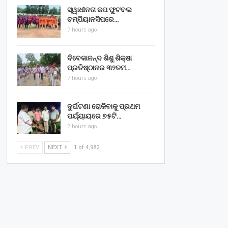
ସ୍ୱାଧୀନତା କପ ଫୁଟବଲ
ଚମ୍ପିୟାନସିପରେ…
7 hours ago
ବିବେକାନନ୍ଦ ଶିଶୁ ଶିକ୍ଷା
ପ୍ରତିଷ୍ଠାନର ୩୨ତମ…
7 hours ago
ଦୁର୍ଘଟଣା ରୋକିବାକୁ ପ୍ରଥମ
ପର୍ଯ୍ୟାୟରେ ୭୫ଟି…
7 hours ago
PREV
NEXT
1 of 4,982