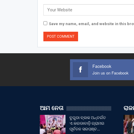
Save my name, email, and website in this bro
Facebook
Join us on Facebook
ଆମ ନେତା
ରାଜନ
ବୁଗୁଡା ବ୍ଲକ ଅନ୍ତର୍ଗତ
ଏ.କରଡାବାଡ଼ି ଗ୍ରାମର
ପୂର୍ବତନ ସରପଞ୍ଚ…