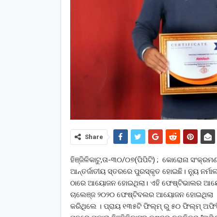
Share
ହିଞ୍ଜିଳିକାଟୁ,ତା-୩୦/୦୭(ପିପିଟି) ; କୋରୋନା ସଂକ୍ର
ଆନ୍ତର୍ଜାତୀୟ ସ୍ତରରେ ପୁରସ୍କୃତ ହୋଇଛି। ନ୍ୟୁ ନର
ଠାରେ ଆୟୋଜନ ହୋଇଥିଲା। ଏହି ଫେଷ୍ଟିଭାଲର ଆୟୋଜକ
ଚାଲେଞ୍ଜ ୨୦୨୦ ଫେଷ୍ଟିବଲର ଆୟୋଜନ ହୋଇଥିଲା । ଏହ
କରିଥିଲେ । ପ୍ରାୟ ୧୩୫ଟି ଫିଲ୍ମ୍ ରୁ ୫୦ ଫିଲ୍ମ୍ 