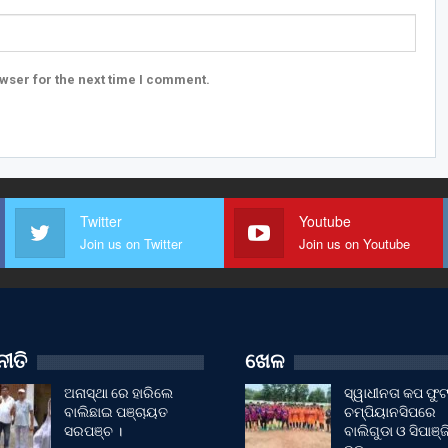
wser for the next time I comment.
Twitter
Youtube
Join us on Twitter
Join us on Youtube
ୀତି
ଖେଳ
ଅନାସ୍ଥା ରେ ହାରିଲେ
ସ୍ୱାଧୀନତା କପ ଫ
ବାଲିଛାଇ ପଞ୍ଚାୟତ
ଚମ୍ପିୟାନସିପରେ
ସରପଞ୍ଚ ।
ବାଲିଗୁଡା ଓ ସିପାଞ୍ଜ