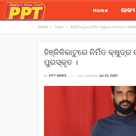
Home
ରାଜ୍
Home
ଜିଲ୍ଲା
ହିଞ୍ଜିଳିକାଟୁରେ ନିର୍ମିତ କ୍ଷୁଦ୍ର ଚଳଚିତ୍ର ଅଭି
ହିଞ୍ଜିଳିକାଟୁରେ ନିର୍ମିତ କ୍ଷୁ
ପୁରସ୍କୃତ ।
Last updated
Jul 30, 2020
By
PPT NEWS