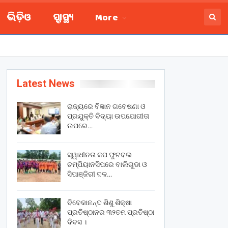
ଭିଡ଼ିଓ
ସ୍ବାସ୍ଥ୍ୟ
More
Latest News
ରାଜ୍ୟରେ ବିଜ୍ଞାନ ଗବେଷଣା ଓ
ପ୍ରଯୁକ୍ତି ବିଦ୍ୟା ଉପଯୋଗୀତା
ଉପରେ…
ସ୍ୱାଧୀନତା କପ ଫୁଟବଲ
ଚମ୍ପିୟାନସିପରେ ବାଲିଗୁଡା ଓ
ସିପାଞ୍ଜିରୀ ଦଳ…
ବିବେକାନନ୍ଦ ଶିଶୁ ଶିକ୍ଷା
ପ୍ରତିଷ୍ଠାନର ୩୨ତମ ପ୍ରତିଷ୍ଠା
ଦିବସ ।