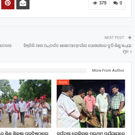
379
0
NEXT POST
୍ତେଜନା
ହିଞ୍ଜିଳି ଥାନା ଅନ୍ତର୍ଗତ ଶାସନଆମ୍ବଗାଁର ପୋଖରୀରେ ବୁଡି ଶିଶୁ କନ୍ୟା
ମୃତ ।
More From Author
ଜିଲ୍ଲା
ଦ ଶିଶୁ ଶିକ୍ଷା ପ୍ରତିଷ୍ଠାନର
ଦୁର୍ଘଟଣା ରୋକିବାକୁ ପ୍ରଥମ ପର୍ଯ୍ୟାୟରେ