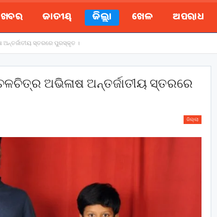
ୟ ଖବର
ଜାତୀୟ
ଜିଲ୍ଲା
ଖେଳ
ଅପରାଧ
ଳାଷ ଅନ୍ତର୍ଜାତୀୟ ସ୍ତରରେ ପୁରସ୍କୃତ ।
ଦ୍ର ଚଳଚିତ୍ର ଅଭିଳାଷ ଅନ୍ତର୍ଜାତୀୟ ସ୍ତରରେ
ଜିଲ୍ଲା