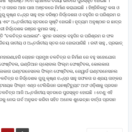
ିଳାଷ” ଶ୍ରେଷ୍ଠ ୬ତମ ସ୍ଥାନରେ ବିଜୟୀ ଭାବରେ ପୁରସ୍କୃତ ହୋଇଛି ।
ୁ ଓ ତାହାର ଆଖ ପାଖ ଅଞ୍ଚଳରେ ନିର୍ମାଣ କରାଯାଇଛି । ହିଞ୍ଜିଳିକାଟୁ କଳା ଓ
 କୃଷ୍ଣ ଚନ୍ଦ୍ର ସାହୁ ଙ୍କ ବରିଷ୍ଠ ନିର୍ଦ୍ଦେଶନା ଓ ବହୁଦିନ ର ପରିଶ୍ରମ ର
 ଏବଂ ଅନ୍ତର୍ଜାତୀୟ ସ୍ତରରେ ସୃଷ୍ଟି ହୋଇଛି। ନୃତ୍ୟମ ଅନୁଷ୍ଠାନ ର ଛାତ୍ର
ୀ ନିର୍ଦ୍ଦେଶକ ରଞ୍ଜନ କୁମାର ସାହୁ ,
୍ତି “ଚଳଚିତ୍ର କଥାକାର”- ସୁମନ ଦାସଙ୍କ ବହୁଦିନ ର ପରିଶ୍ରମ ର ଫଳ
 ଜାତୀୟ ଓ ଅନ୍ତର୍ଜାତୀୟ ସ୍ତର ରେ ହୋଇପାରିଛି । ରବୀ ସାହୁ , ପ୍ରଭାତ୍
ଶବ ମହାରଣା,ହରି ଚୋହାନ ପ୍ରମୁଖ ଚଳଚିତ୍ର ର ନିର୍ମାଣ ରେ ବହୁ ସହୋଯୋଗ
ମ ଫେଷ୍ଟିବଲ, ଇଣ୍ଡିଆନ ଗ୍ଲୋବାଲ ଫିଲ୍ମ ଫେଷ୍ଟିବଲ, କୋଲକାତା
କାତା ଇଣ୍ଟରନେସନଲ ଫିଲ୍ମ ଫେଷ୍ଟିବଲ, ନୋୱାର୍ଡ ଇଣ୍ଟରନେସନଲ
ତ୍ର ର ନିର୍ଦ୍ଦେଶକ ଗୁରୁ କୃଷ୍ଣ ଚନ୍ଦ୍ର ସାହୁ ସଫଳତା ର ଶ୍ରୟ ତାଙ୍କର
ପଟ୍ଟନାୟକ ଫିଲ୍ମ ଏଣ୍ଡ ଟେଲିଭିଜନ ଇନଷ୍ଟିଚ୍ୟୁଟ ଅଫ ଓଡ଼ିଶାକୁ ପ୍ରଦାନ
ର ଚଳଚିତ୍ର ଆଜି ଅନ୍ତର୍ଜାତୀୟ ସ୍ତରରେ ପୁରସ୍କୃତ ହୋଇଛି । ତେଣୁ ଏହି
ରକୁ ନେଇ ଗର୍ବ ଅନୁଭବ କରିବା ସହିତ ଅନେକ ଶୁଭେଚ୍ଛା ବାର୍ତ୍ତା ପ୍ରଦାନ