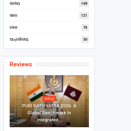
ଜାତୀୟ
148
ସହର
121
ଖେଳ
74
ଆନ୍ତର୍ଜାତୀୟ
30
Reviews
ସାହିତ୍ୟ
PURI RATH YATRA 2026: A
Global Benchmark In
Integrated…