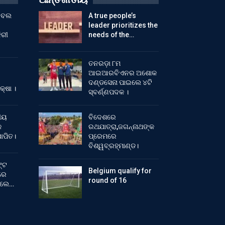
ୁଟବଲ
A true people’s
leader prioritizes the
ିରୀ
needs of the…
ତନରଡ଼ା ୮ମ
ଆଇଆରବିଏନର ଅଶୋକ
ଦଣ୍ଡସେନା ପାଇଲେ ୪ଟି
କ୍ଷା ।
ସ୍ବର୍ଣ୍ଣପଦକ ।
ୀୟ
ବିଦେଶରେ
କ
ରଥଯାତ୍ରା,ଜଗନ୍ନାଥଙ୍କ
ାପିତ।
ପ୍ରେମରେ
ବିଶ୍ୱବ୍ରହ୍ମାଣ୍ଡ।
୍ଟ
Belgium qualify for
ରେ
round of 16
ିଲେ…