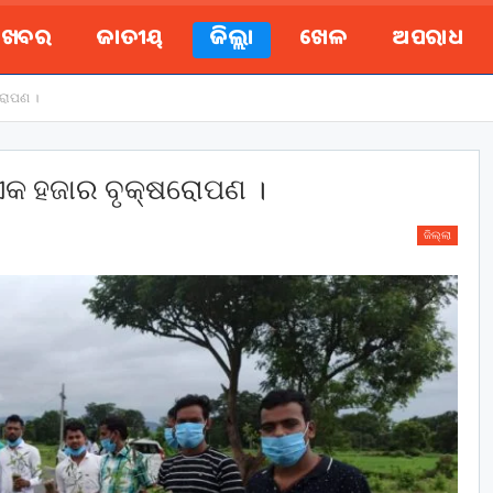
ୟ ଖବର
ଜାତୀୟ
ଜିଲ୍ଲା
ଖେଳ
ଅପରାଧ
ରୋପଣ ।
ଏକ ହଜାର ବୃକ୍ଷରୋପଣ ।
ଜିଲ୍ଲା