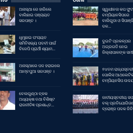
ଅନାସ୍ଥା ରେ ହାରିଲେ
ସ୍ୱାଧୀନତା କପ ଫ
ବାଲିଛାଇ ପଞ୍ଚାୟତ
ଚମ୍ପିୟାନସିପରେ
ସରପଞ୍ଚ ।
ବାଲିଗୁଡା ଓ ସିପାଞ୍ଜ
ଦଳ…
ଧୂମୂଛାଇ ପଂଚାୟତ
ଦୁଇଟି ପ୍ରକଳ୍ପର
ସମିତିସଭ୍ୟ ପଦବୀ ପାଇଁ
ଅଗ୍ରଗତି ନେଇ
ବିଜେପି ପ୍ରାର୍ଥୀ ଶ୍ୟାମ…
ଜିଲ୍ଲାପାଳଙ୍କ ସମୀ
ଅନାସ୍ଥାରେ ପଦ ହରାଇଲେ
୭୪ତମ ରାଜ୍ଯସ୍ତର
ଆମ୍ବପୁଆ ସରପଞ୍ଚ ।
ପୋଲିସ ଆଥଲେଟି
ଚମ୍ପିୟନସିପ ଉଦଯ
ବେଲଗୁଣ୍ଠା ବ୍ଳକ
ଜାତୀୟସ୍ତରୀୟ ସଫ
ଅଧ୍ୟକ୍ଷ ତଥା ବିଶିଷ୍ଟ
ବଲ୍ ପ୍ରତିଯୋଗିତା
ରାଜନୀତିଜ୍ଞ ପ୍ରଶାନ୍ତ…
ବ୍ରୋଞ୍ଜ ପଦକ ଜିତ