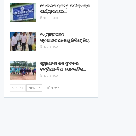
ବୋଲଗଡ ରାଜସ୍ବ ନିରୀକ୍ଷଙ୍କ
କାର୍ଯ୍ୟାଳୟରେ…
5 hours ago
ବନ୍ୟାଞ୍ଚଳରେ
ପ୍ରଶାସନ:ପକ୍ଷରୁ ରିଲିଫ୍ କିଟ୍…
5 hours ago
ସ୍ୱାଧୀନତା କପ ଫୁଟବଲ
ଚମ୍ପିୟାନସିପ :ପେନାଲଟିକ…
5 hours ago
PREV
NEXT
1 of 4,985