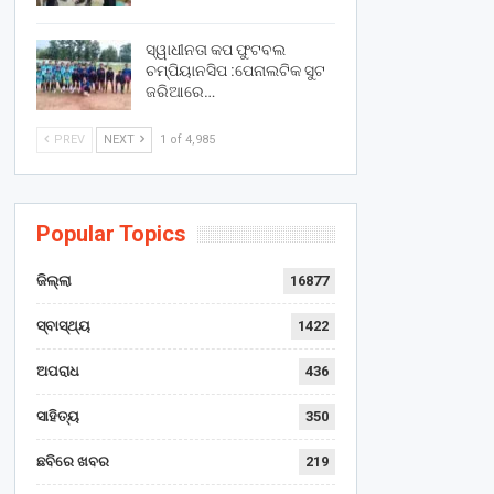
ସ୍ୱାଧୀନତା କପ ଫୁଟବଲ
ଚମ୍ପିୟାନସିପ :ପେନାଲଟିକ ସୁଟ
ଜରିଆରେ…
PREV
NEXT
1 of 4,985
Popular Topics
ଜିଲ୍ଲା
16877
ସ୍ବାସ୍ଥ୍ୟ
1422
ଅପରାଧ
436
ସାହିତ୍ୟ
350
ଛବିରେ ଖବର
219