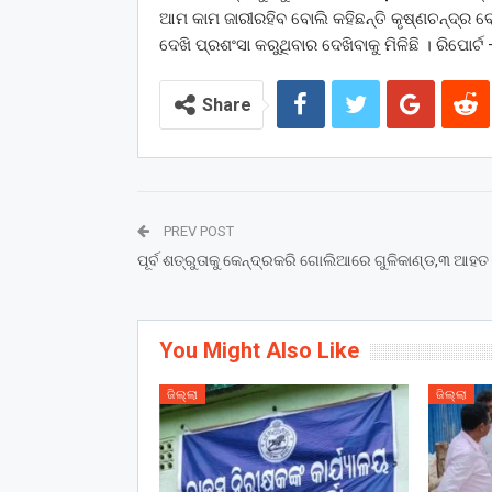
ଆମ କାମ ଜାରୀରହିବ ବୋଲି କହିଛନ୍ତି କୃଷ୍ଣଚନ୍ଦ୍ର ବେ
ଦେଖି ପ୍ରଶଂସା କରୁଥିବାର ଦେଖିବାକୁ ମିଳିଛି । ରିପୋର
Share
PREV POST
ପୂର୍ବ ଶତ୍ରୁତାକୁ କେନ୍ଦ୍ରକରି ଗୋଲିଆରେ ଗୁଳିକାଣ୍ଡ,୩ ଆହତ 
You Might Also Like
ଜିଲ୍ଲା
ଜିଲ୍ଲା