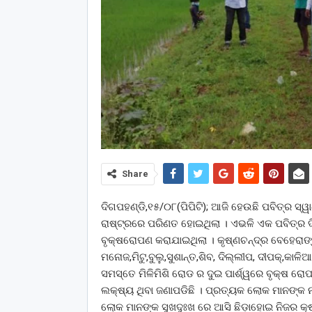
Share
ଦିଗପହଣ୍ଡି,୧୫/୦୮(ପିପିଟି); ଆଜି ହେଉଛି ପବିତ୍ର ସ୍
ରାଷ୍ଟ୍ରରେ ପରିଣତ ହୋଇଥିଲା । ଏଭଳି ଏକ ପବିତ୍ର ଦ
ବୃକ୍ଷରୋପଣ କରାଯାଇଥିଲା । କୃଷ୍ଣଚନ୍ଦ୍ର ବେହେରାଙ୍କ ତ
ମନୋଜ,ମିଟୁ,ବୁଲୁ,ସୁଶାନ୍ତ,ଶିବ, ଦିଲ୍ଲୀପ, ଦୀପକ୍,କାଳିଆ
ସମସ୍ତେ ମିଳିମିଶି ରୋଡ ର ଦୁଇ ପାର୍ଶ୍ୱରେ ବୃକ୍ଷ ରୋ
ଲକ୍ଷ୍ୟ ଥିବା ଜଣାପଡିଛି । ପ୍ରତ୍ୟକ ଲୋକ ମାନଙ୍
ଲୋକ ମାନଙ୍କ ସୁଖଦୁଃଖ ରେ ଆସି ଛିଡ଼ାହୋଇ ନିଜର କ୍ଷମ