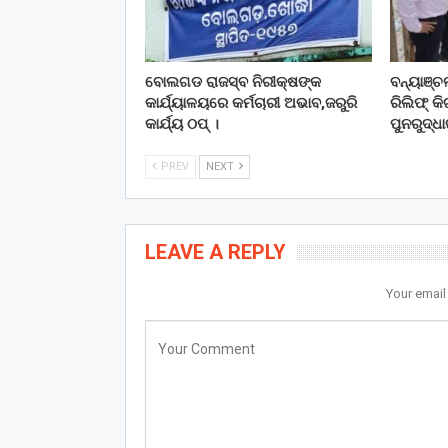
ବୋଲଗଡ ରାଜସ୍ବ ନିରୀକ୍ଷଙ୍କ
ବନ୍ୟାଞ୍
କାର୍ଯ୍ୟାଳୟରେ କର୍ମଚାରୀ ଅଭାବ,ଜରୁରି
ରିଲିଫ୍ କ
କାର୍ଯ୍ୟ ଠପ୍ ।
ପୁନରୁଦ୍ଧା
PREV
NEXT
LEAVE A REPLY
Your email