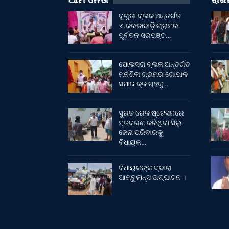
ବୁଗୁଡା ବ୍ଲକ ଅନ୍ତର୍ଗତ
ଏ.କରଡାବାଡ଼ି ଗ୍ରାମର
ପୂର୍ବତନ ସରପଞ୍ଚ…
ପୋଲସରା ବ୍ଲକ ଅନ୍ତର୍ଗତ
ମନଶିଳା ଗ୍ରାମର ଗୋପାଳ
ସମାଜ କୂଳ ଗୃହକୁ…
ସୁରତ ରେଳ ଷ୍ଟେସନରେ
ମୃତବରଣ କରିଥିବା ସିଲୁ
ଜେନା ପରିବାରକୁ
ବିଧାୟକ…
ବିଧାୟକଙ୍କ ଦ୍ବାରା
ଆମ୍ବୁଲାନ୍ସ ଉଦ୍‌ଘାଟନ ।