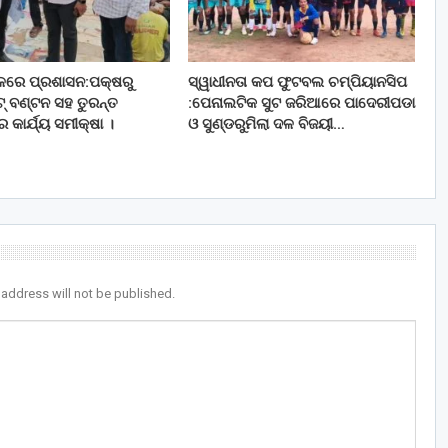
ଚଳରେ ପ୍ରଶାସନ:ପକ୍ଷରୁ
ସ୍ୱାଧୀନତା କପ ଫୁଟବଲ ଚମ୍ପିୟାନସିପ
ିଟ୍ ବଣ୍ଟନ ସହ ତୁରନ୍ତ
:ପେନାଲଟିକ ସୁଟ ଜରିଆରେ ପାଦେରୀପଡା
ର କାର୍ଯ୍ୟ ସମୀକ୍ଷା ।
ଓ ସୁଣ୍ଡରୁମିଲା ଦଳ ବିଜୟୀ…
 address will not be published.