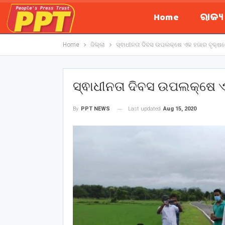
Home
ରାଜ୍
Home
ଜିଲ୍ଲା
ସ୍ଵାଧୀନତା ଦିବସ ଉପଲକ୍ଷେ ଏକ ହଜାର ବୃକ୍ଷ
ସ୍ଵାଧୀନତା ଦିବସ ଉପଲକ୍ଷେ 
Last updated
Aug 15, 2020
By
PPT NEWS