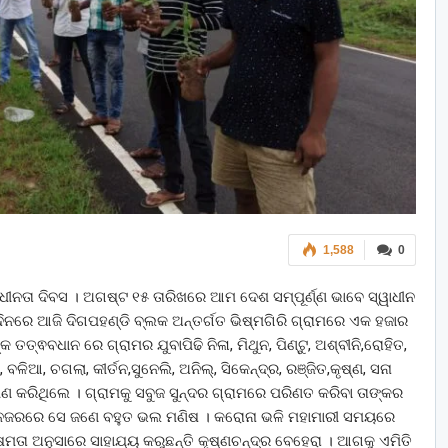
1,588
0
ୱାଧୀନତା ଦିବସ । ଅଗଷ୍ଟ ୧୫ ତାରିଖରେ ଆମ ଦେଶ ସମ୍ପୂର୍ଣ୍ଣ ଭାବେ ସ୍ୱାଧୀନ
ିନରେ ଆଜି ଦିଗପହଣ୍ଡି ବ୍ଲକ ଅନ୍ତର୍ଗତ ଭିଷ୍ମଗିରି ଗ୍ରାମରେ ଏକ ହଜାର
ତ୍ଵବଧାନ ରେ ଗ୍ରାମର ଯୁବାପିଢି ନିଳା, ମିଥୁନ, ପିଣ୍ଟୁ, ଅଶ୍ବୀନି,ରୋହିତ,
, ବଳିଆ, ଚଗଲା, କୀର୍ତନ,ସୁନେଲି, ଅନିଲ୍, ସିକେନ୍ଦ୍ର, ରଞ୍ଜିତ,କୃଷ୍ଣ, ସନା
ପଣ କରିଥିଲେ । ଗ୍ରାମକୁ ସବୁଜ ସୁନ୍ଦର ଗ୍ରାମରେ ପରିଣତ କରିବା ତାଙ୍କର
କ ନଜରରେ ସେ ଜଣେ ବହୁତ ଭଲ ମଣିଷ । କରୋନା ଭଳି ମହାମାରୀ ସମୟରେ
ତା ଅନୁସାରେ ସାହାଯ୍ୟ କରୁଛନ୍ତି କୃଷ୍ଣଚନ୍ଦ୍ର ବେହେରା । ଆଗକୁ ଏମିତି