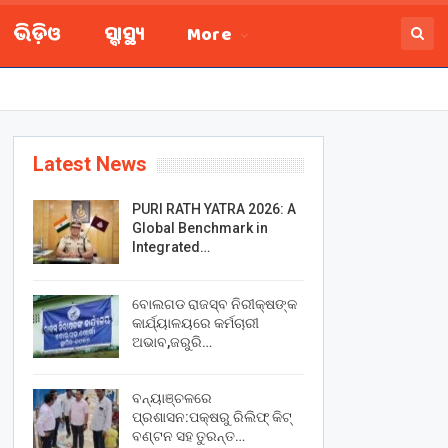
ଭିଡ଼ିଓ
ସ୍ବାସ୍ଥ୍ୟ
More
Latest News
PURI RATH YATRA 2026: A
Global Benchmark in
Integrated…
ବୋଲଗଡ ରାଜସ୍ବ ନିରୀକ୍ଷଙ୍କ
କାର୍ଯ୍ୟାଳୟରେ କର୍ମଚାରୀ
ଅଭାବ,ଜରୁରି…
ବନ୍ୟାଞ୍ଚଳରେ
ପ୍ରଶାସନ:ପକ୍ଷରୁ ରିଲିଫ୍ କିଟ୍
ବଣ୍ଟନ ସହ ତୁରନ୍ତ…