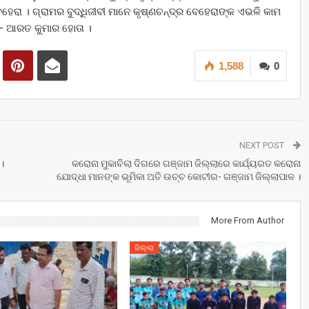
ହେରା । ଗ୍ରାମର ବୁଦ୍ଧିଜୀବୀ ମାନେ କୃଷ୍ଣଚନ୍ଦ୍ର ବେହେରାଙ୍କ ଏଭଳି କାମ
୍ଟ – ଆରତ କୁମାର ହୋତା ।
1,588
0
NEXT POST
।
କରୋନା ମୁକାବିଲା ଦିଗରେ ଗଞ୍ଜାମ ଜିଲ୍ଲାରେ କାର୍ଯ୍ୟରତ କରୋନା
ଯୋଦ୍ଧା ମାନଙ୍କ ଭୂମିକା ଅତି ଉଚ୍ଚ କୋଟୀର- ଗଞ୍ଜାମ ଜିଲ୍ଲାପାଳ ।
More From Author
ଜିଲ୍ଲା