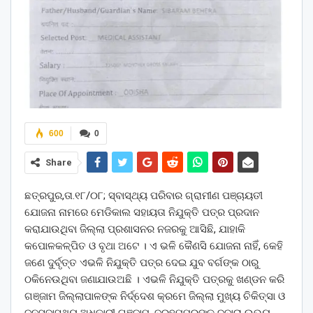
600
0
Share
ଛତ୍ରପୁର,ତା.୧୮/୦୮; ସ୍ବାସ୍ଥ୍ୟ ପରିବାର ଗ୍ରାମୀଣ ପଞ୍ଚାୟତୀ
ଯୋଜନା ନାମରେ ମେଡିକାଲ ସହାୟତା ନିଯୁକ୍ତି ପତ୍ର ପ୍ରଦାନ
କରାଯାଉଥିବା ଜିଲ୍ଲା ପ୍ରଶାସନର ନଜରକୁ ଆସିଛି, ଯାହାକି
କପୋଳକଳ୍ପିତ ଓ ବୃଥା ଅଟେ । ଏ ଭଳି କୈଣସି ଯୋଜନା ନାହିଁ, କେହି
ଜଣେ ଦୁର୍ବୃତ୍ତ ଏଭଳି ନିଯୁକ୍ତି ପତ୍ର ଦେଇ ଯୁବ ବର୍ଗଙ୍କ ଠାରୁ
ଠକିନେଉଥିବା ଜଣାଯାଉଅଛି । ଏଭଳି ନିଯୁକ୍ତି ପତ୍ରକୁ ଖଣ୍ଡନ କରି
ଗଞ୍ଜାମ ଜିଲ୍ଲାପାଳଙ୍କ ନିର୍ଦ୍ଦେଶ କ୍ରମେ ଜିଲ୍ଲା ମୁଖ୍ୟ ଚିକିତ୍ସା ଓ