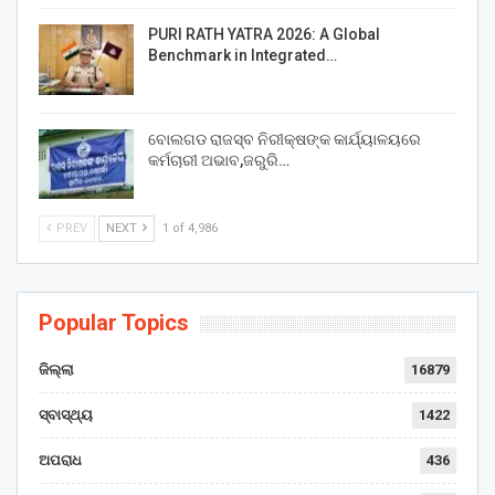
PURI RATH YATRA 2026: A Global
Benchmark in Integrated…
ବୋଲଗଡ ରାଜସ୍ବ ନିରୀକ୍ଷଙ୍କ କାର୍ଯ୍ୟାଳୟରେ
କର୍ମଚାରୀ ଅଭାବ,ଜରୁରି…
PREV
NEXT
1 of 4,986
Popular Topics
ଜିଲ୍ଲା
16879
ସ୍ବାସ୍ଥ୍ୟ
1422
ଅପରାଧ
436