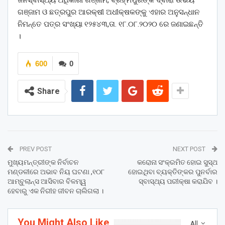
ଜନସ୍ବାସ୍ଥ୍ୟ ଅଧିକାରୀ ଗଞ୍ଜାମ, ବ୍ରହ୍ମପୁରଙ୍କ ଦ୍ବାରା ଉଭୟ
ଗଞ୍ଜାମ ଓ ଛତ୍ରପୁର ଆରକ୍ଷୀ ଅଧୀକ୍ଷକଙ୍କୁ ଏହାର ଅନୁସନ୍ଧାନ
ନିମନ୍ତେ ପତ୍ର ସଂଖ୍ୟା ୧୨୫୪୩,ତା. ୧୮.୦୮.୨୦୨୦ ରେ ଜଣାଇଛନ୍ତି
।
600
0
Share
PREV POST
NEXT POST
ମୁଖ୍ୟମନ୍ତ୍ରୀଙ୍କ ନିର୍ବାଚନ
କରୋନା ସଂକ୍ରମିତ ହୋଇ ସୁସ୍ଥ
ମଣ୍ଡଳୀରେ ଅଭାବ ନିୟ ଘଟଣା ,୧୦୮
ହୋଇଥିବା ବ୍ୟକ୍ତିଙ୍କର ପୁନର୍ବାର
ଆମ୍ବୁଲାନ୍ସ ଆସିବାର ବିଳମ୍ୱ
ସ୍ବାସ୍ଥ୍ୟ ପରୀକ୍ଷା କରାଯିବ ।
ହେବାରୁ ଏକ ନିରୀହ ଜୀବନ ଚାଲିଗଲା ।
You Might Also Like
All