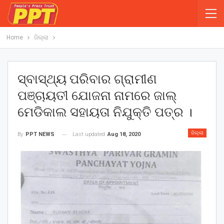
Home
ଜିଲ୍ଲା
ସ୍ବାସ୍ଥ୍ୟ ପରିବାର ଗ୍ରାମୀଣ
ପଞ୍ଚାୟତୀ ଯୋଜନା ନାମରେ ଜାଲ୍
ମେଡିକାଲ ସହାୟତା ନିଯୁକ୍ତି ପତ୍ର ।
ଜିଲ୍ଲା
Last updated
Aug 18, 2020
By
PPT NEWS