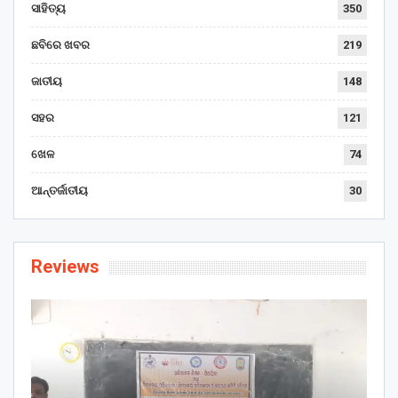
ସାହିତ୍ୟ
350
ଛବିରେ ଖବର
219
ଜାତୀୟ
148
ସହର
121
ଖେଳ
74
ଆନ୍ତର୍ଜାତୀୟ
30
Reviews