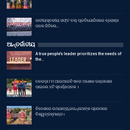
ଜାତୀୟସ୍ତରୀୟ ସଫ୍ଟ ବଲ୍ ପ୍ରତିଯୋଗିତାରେ ବ୍ରୋଞ୍ଜ
ପଦକ ଜିତିଲେ…
ଆନ୍ତର୍ଜାତୀୟ
A true people’s leader prioritizes the needs of
the…
ତନରଡ଼ା ୮ମ ଆଇଆରବିଏନର ଅଶୋକ ଦଣ୍ଡସେନା
ପାଇଲେ ୪ଟି ସ୍ବର୍ଣ୍ଣପଦକ ।
ବିଦେଶରେ ରଥଯାତ୍ରା,ଜଗନ୍ନାଥଙ୍କ ପ୍ରେମରେ
ବିଶ୍ୱବ୍ରହ୍ମାଣ୍ଡ।