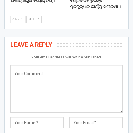
ଅଭାବ,ଜରୁରି କାର୍ଯ୍ୟ ଠପ୍ ।
ବଣ୍ଟନ ସହ ତୁରନ୍ତ
ପୁନରୁଦ୍ଧାର କାର୍ଯ୍ୟ ସମୀକ୍ଷା ।
PREV
NEXT
LEAVE A REPLY
Your email address will not be published.