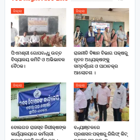
ଜିଲ୍ଲା
ଜିଲ୍ଲା
ପିଏମଶ୍ରୀ ଗୋପବନ୍ଧୁ ଉଚ୍ଚ
ରାଜନୀତି ବିଜ୍ଞାନ ବିଭାଗ ପକ୍ଷରୁ
ବିଦ୍ୟାଳୟ କମିଟି ଓ ଅଭିଭାବକ
ନୂତନ ଅଧ୍ୟକ୍ଷଙ୍କୁ
ବୈଠକ।
ସମ୍ବର୍ଦ୍ଧନା ଓ ପାଠାଚକ୍ର
ଆଲୋଚନା ।
ଜିଲ୍ଲା
ଜିଲ୍ଲା
ବୋଲଗଡ ରାଜସ୍ବ ନିରୀକ୍ଷଙ୍କ
ବନ୍ୟାଞ୍ଚଳରେ
କାର୍ଯ୍ୟାଳୟରେ କର୍ମଚାରୀ
ପ୍ରଶାସନ:ପକ୍ଷରୁ ରିଲିଫ୍ କିଟ୍