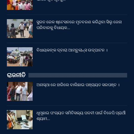
ସୁରତ ରେଳ ଷ୍ଟେସନରେ ମୃତବରଣ କରିଥିବା ସିଲୁ ଜେନା
ପରିବାରକୁ ବିଧାୟକ…
ବିଧାୟକଙ୍କ ଦ୍ବାରା ଆମ୍ବୁଲାନ୍ସ ଉଦ୍‌ଘାଟନ ।
ରାଜନୀତି
ଅନାସ୍ଥା ରେ ହାରିଲେ ବାଲିଛାଇ ପଞ୍ଚାୟତ ସରପଞ୍ଚ ।
ଧୂମୂଛାଇ ପଂଚାୟତ ସମିତିସଭ୍ୟ ପଦବୀ ପାଇଁ ବିଜେପି ପ୍ରାର୍ଥୀ
ଶ୍ୟାମ…