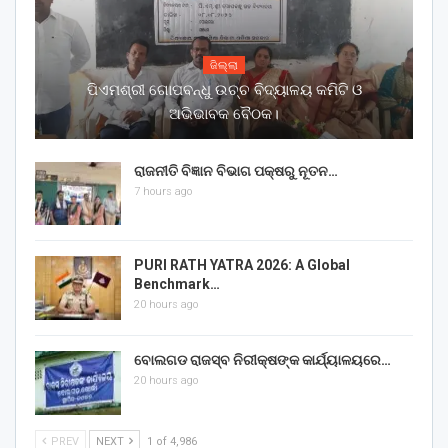
ଜିଲ୍ଲା
ପିଏମଶ୍ରୀ ଗୋପବନ୍ଧୁ ଉଚ୍ଚ ବିଦ୍ୟାଳୟ କମିଟି ଓ
ଅଭିଭାବକ ବୈଠକ।
ରାଜନୀତି ବିଜ୍ଞାନ ବିଭାଗ ପକ୍ଷରୁ ନୂତନ…
7 hours ago
PURI RATH YATRA 2026: A Global
Benchmark…
20 hours ago
ବୋଲଗଡ ରାଜସ୍ବ ନିରୀକ୍ଷଙ୍କ କାର୍ଯ୍ୟାଳୟରେ…
20 hours ago
PREV
NEXT
1 of 4,986